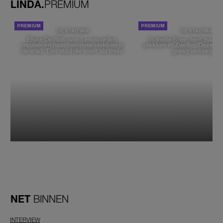
LINDA.
PREMIUM
DE STAD VAN
DE STAD VAN
Elske DeWall over Leeuwarden,
Isabelle Boer deelt haar f
muziek en haar favoriete plekken in
plekken in Zwolle: 'Deze pl
de stad: 'Een stad die voelt als thuis'
graag verborgen'
NET
BINNEN
INTERVIEW