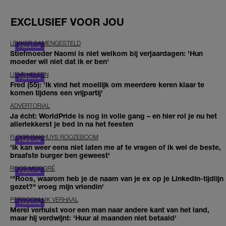
EXCLUSIEF VOOR JOU
LEKKER SAMENGESTELD
Stiefmoeder Naomi is niet welkom bij verjaardagen: 'Hun
moeder wil niet dat ik er ben'
LIEVE HELEEN
Fred (55): 'Ik vind het moeilijk om meerdere keren klaar te
komen tijdens een vrijpartij'
ADVERTORIAL
Ja écht: WorldPride is nog in volle gang – en hier rol je nu het
allerlekkerst je bed in na het feesten
FLOOR BAKHUYS ROOZEBOOM
'Ik kan weer eens niet laten me af te vragen of ik wel de beste,
braafste burger ben geweest'
ROOS MOGGRÉ
'"Roos, waarom heb je de naam van je ex op je LinkedIn-tijdlijn
gezet?" vroeg mijn vriendin'
PERSOONLIJK VERHAAL
Merel verhuist voor een man naar andere kant van het land,
maar hij verdwijnt: 'Huur al maanden niet betaald'