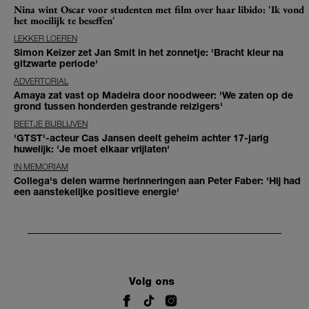
Nina wint Oscar voor studenten met film over haar libido: 'Ik vond
het moeilijk te beseffen'
LEKKER LOEREN
Simon Keizer zet Jan Smit in het zonnetje: 'Bracht kleur na
gitzwarte periode'
ADVERTORIAL
Amaya zat vast op Madeira door noodweer: 'We zaten op de
grond tussen honderden gestrande reizigers'
BEETJE BIJBLIJVEN
'GTST'-acteur Cas Jansen deelt geheim achter 17-jarig
huwelijk: 'Je moet elkaar vrijlaten'
IN MEMORIAM
Collega's delen warme herinneringen aan Peter Faber: 'Hij had
een aanstekelijke positieve energie'
Volg ons