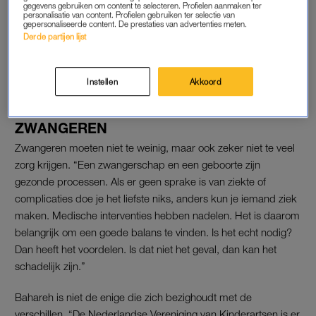
gegevens gebruiken om content te selecteren. Profielen aanmaken ter
Marloes had een huilbaby: 'Op
personalisatie van content. Profielen gebruiken ter selectie van
een gegeven moment had ik
gepersonaliseerde content. De prestaties van advertenties meten.
gewoon spijt'
Derde partijen lijst
LEES OOK
Instellen
Akkoord
ZWANGEREN
Zwangeren moeten niet te weinig, maar ook zeker niet te veel
zorg krijgen. “Een zwangerschap en een geboorte zijn
gezonde processen. Als er geen sprake is van ziekte of
complicaties doe je het liefste niks, anders kun je iemand ziek
maken. Medische interventies hebben nadelen. Het is daarom
belangrijk om een goede balans te vinden. Is het echt nodig?
Dan heeft het voordelen. Is dat niet het geval, dan kan het
schadelijk zijn.”
Bahareh is niet de enige die zich bezighoudt met de
verschillen. “De Nederlandse Vereniging van Kinderartsen is er