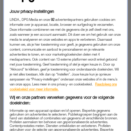
hoger zijn, de uitkomsten van zorg niet per se beter zijn. Dat
Jouw privacy-instellingen
geeft een signaal af: ergens wordt te veel zorg gegeven en
LINDA., DPG Media en onze
92
advertentiepartners gebruiken cookies om
ergens te weinig.” Dus besluit ze zich vast te bijten in het
informatie over je apparaat, locatie, browser en surfgedrag te verzamelen.
onderwerp risicoselectie: “Hoe zorg je ervoor dat het
Deze informatie combineren we met de gegevens die je zelf deelt met ons,
zorgaanbod goed aansluit bij de zorgvraag, zodat je de juiste
zoals wanneer je een account aanmaakt. Dit doen we om het gebruik van onze
media te analyseren en onze websites en apps te verbeteren. Daarnaast
zorg geeft, op de juiste plek en het juiste moment.”
kunnen we, als je hier toestemming voor geeft, je gegevens gebruiken om onze
content, communicatie en aanbod te personaliseren en je relevante
Dat er verschillen zijn in de protocollen, verbaast Bahareh niet.
advertenties te tonen, en voor marketingdoeleinden delen met 4
mediapartners. Ook content van 13 externe platformen wordt enkel getoond
“Dat was de aanleiding om het onderzoek te gaan doen.” Toch
met jouw toestemming. Geef toestemming of stel je eigen keuze in. Door op
vindt ze het wel bijzonder. “Men zegt dat de geneeskunde en
"Akkoord" te klikken, geef je toestemming voor onderstaande doeleinden. Wil
je niet alles toestaan, klik dan op “Instellen”. Jouw keuze kun je opnieuw
de geboortezorg zo veel mogelijk zijn gebaseerd op de
aanpassen via “Privacy-instellingen” onderaan onze websites of in de menu’s
wetenschap. Dan is het gek dat de protocollen per ziekenhuis
van onze apps. Lees meer in ons privacy- en cookiebeleid.
Raadpleeg ons
en soms zelfs binnen een ziekenhuis verschillen. Er moet
cookiebeleid voor meer informatie.
ruimte zijn voor variatie om de zorg individueel af te stemmen.
Wij en onze partners verwerken gegevens voor de volgende
doeleinden:
Maar het is gek dat een baby in het ene ziekenhuis 2,5 kilo
moet wegen om doorverwezen te worden en in het andere 2
Informatie op een apparaat opslaan en/of openen. Beperkte gegevens
gebruiken om advertenties te selecteren. Publieksgroepen begrijpen aan de
kilo.”
hand van statistieken of combinaties van gegevens uit verschillende bronnen.
Profielen aanmaken ten behoeve van gepersonaliseerde advertenties.
Contentprestaties meten. Diensten ontwikkelen en verbeteren. Profielen
gebruiken voor de selectie van gepersonaliseerde advertenties. Beperkte