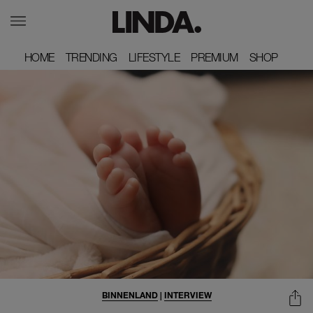
HOME
HOME
TRENDING
TRENDING
LIFESTYLE
LIFESTYLE
PREMIUM
PREMIUM
SHOP
SHOP
BINNENLAND
|
INTERVIEW