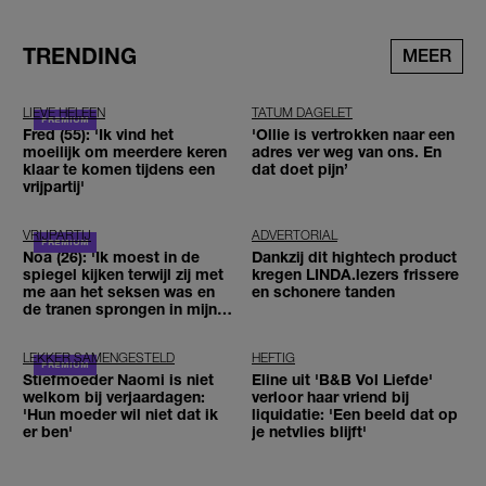
TRENDING
MEER
LIEVE HELEEN
TATUM DAGELET
Fred (55): 'Ik vind het
'Ollie is vertrokken naar een
moeilijk om meerdere keren
adres ver weg van ons. En
klaar te komen tijdens een
dat doet pijn’
vrijpartij'
VRIJPARTIJ
ADVERTORIAL
Noa (26): 'Ik moest in de
Dankzij dit hightech product
spiegel kijken terwijl zij met
kregen LINDA.lezers frissere
me aan het seksen was en
en schonere tanden
de tranen sprongen in mijn
ogen'
LEKKER SAMENGESTELD
HEFTIG
Stiefmoeder Naomi is niet
Eline uit 'B&B Vol Liefde'
welkom bij verjaardagen:
verloor haar vriend bij
'Hun moeder wil niet dat ik
liquidatie: 'Een beeld dat op
er ben'
je netvlies blijft'