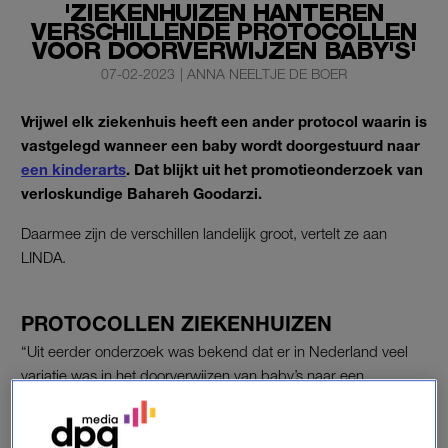
'ZIEKENHUIZEN HANTEREN
VERSCHILLENDE PROTOCOLLEN
VOOR DOORVERWIJZEN BABY'S'
07-02-2023
|
ANNA NEELTJE DE BOER
Vrijwel elk ziekenhuis heeft een ander protocol waarin is
vastgelegd wanneer een baby wordt doorgestuurd naar
een kinderarts
. Dat blijkt uit het promotieonderzoek van
verloskundige Bahareh Goodarzi.
Daarmee zijn de verschillen landelijk groot, vertelt ze aan
LINDA.
PROTOCOLLEN ZIEKENHUIZEN
“Uit eerder onderzoek was bekend dat er in Nederland veel
variatie was in het doorverwijzen van baby’s naar een
kinderarts”, aldus Bahareh. “Ik was benieuwd waar die variatie
vandaan kwam. Wat mijn interesse ook wekte is dat
onderzoek aantoont dat in ziekenhuizen waar de verwijscijfers