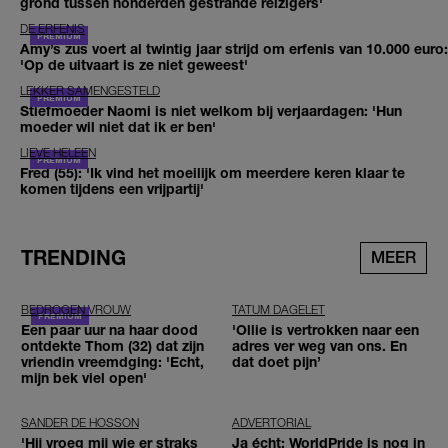
grond tussen honderden gestrande reizigers'
DE ERFENIS
Amy’s zus voert al twintig jaar strijd om erfenis van 10.000 euro:
'Op de uitvaart is ze niet geweest'
LEKKER SAMENGESTELD
Stiefmoeder Naomi is niet welkom bij verjaardagen: 'Hun
moeder wil niet dat ik er ben'
LIEVE HELEEN
Fred (55): 'Ik vind het moeilijk om meerdere keren klaar te
komen tijdens een vrijpartij'
TRENDING
MEER
BEDROGEN VROUW
TATUM DAGELET
Een paar uur na haar dood
'Ollie is vertrokken naar een
ontdekte Thom (32) dat zijn
adres ver weg van ons. En
vriendin vreemdging: 'Echt,
dat doet pijn’
mijn bek viel open'
SANDER DE HOSSON
ADVERTORIAL
'Hij vroeg mij wie er straks
Ja écht: WorldPride is nog in