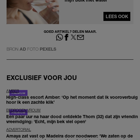
LEES OOK
GOED ARTIKEL? DELEN MAAR.
BRON
AD
FOTO
PEXELS
EXCLUSIEF VOOR JOU
AMBER
High-class escort Amber: ‘Op het moment dat ik vooroverbuig
hoor ik een zachte klik’
BEDROGEN VROUW
Een paar uur na haar dood ontdekte Thom (32) dat zijn vriendin
vreemdging: 'Echt, mijn bek viel open'
ADVERTORIAL
Amaya zat vast op Madeira door noodweer: 'We zaten op de