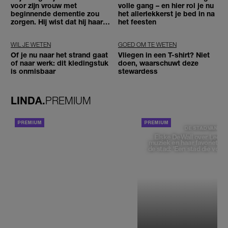
voor zijn vrouw met
volle gang – en hier rol je nu
beginnende dementie zou
het allerlekkerst je bed in na
zorgen. Hij wist dat hij haar
het feesten
zou moeten loslaten'
WIL JE WETEN
GOED OM TE WETEN
Of je nu naar het strand gaat
Vliegen in een T-shirt? Niet
of naar werk: dit kledingstuk
doen, waarschuwt deze
is onmisbaar
stewardess
LINDA.
PREMIUM
ACHTERGROND
DE STAD VAN
Elske DeWall over Leeu
muziek en haar favoriete p
de stad: 'Een stad die voelt 