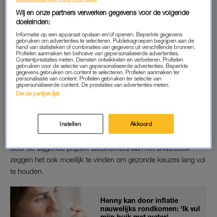
Nibud-directeur Arjan Vliegenthart laat aan het
AD
weten dat
Wij en onze partners verwerken gegevens voor de volgende
hij het beeld herkent van mensen die gezonde keuzes laten
doeleinden:
liggen om kosten te besparen. “Het is zorgwekkend dat
Informatie op een apparaat opslaan en/of openen. Beperkte gegevens
gebruiken om advertenties te selecteren. Publieksgroepen begrijpen aan de
ongezond leven op korte termijn goedkoper is dan gezond
hand van statistieken of combinaties van gegevens uit verschillende bronnen.
Profielen aanmaken ten behoeve van gepersonaliseerde advertenties.
leven, terwijl op lange termijn het beslag op de samenleving
Contentprestaties meten. Diensten ontwikkelen en verbeteren. Profielen
gebruiken voor de selectie van gepersonaliseerde advertenties. Beperkte
groot is. Dus het is een maatschappelijk probleem.”
gegevens gebruiken om content te selecteren. Profielen aanmaken ter
personalisatie van content. Profielen gebruiken ter selectie van
gepersonaliseerde content. De prestaties van advertenties meten.
Derde partijen lijst
GEZONDE LEVENSSTIJL
Toch wil de meerderheid van de Nederlanders (56 procent)
wél dagelijkste gewoonten aanpassen om gezonder te leven.
Instellen
Akkoord
Volgens de verzekeraars wordt men daarin vooral belemmerd
door de stijgende prijzen. Deelnemers aan het onderzoek
zeggen het ook moeilijk te vinden om gezonde keuzes lang vol
te houden.
Henny kan door inflatie
nauwelijks rondkomen: 'Ik vul
mijn buik met water'