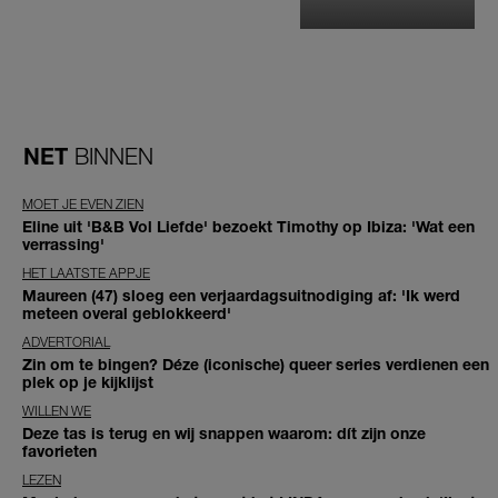
NET
BINNEN
MOET JE EVEN ZIEN
Eline uit 'B&B Vol Liefde' bezoekt Timothy op Ibiza: 'Wat een
verrassing'
HET LAATSTE APPJE
Maureen (47) sloeg een verjaardagsuitnodiging af: 'Ik werd
meteen overal geblokkeerd'
ADVERTORIAL
Zin om te bingen? Déze (iconische) queer series verdienen een
plek op je kijklijst
WILLEN WE
Deze tas is terug en wij snappen waarom: dít zijn onze
favorieten
LEZEN