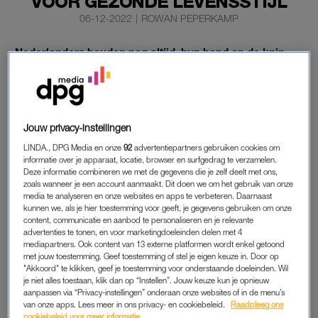
VOOR GEZONDE LEVENSSTIJL
06-12-2022
|
ROWAN PEPERKAMP
Nederlanders houden nog altijd hun hand op de knip
vanwege
de hoge inflatie
. Daarmee komen gezond eten
en sporten in het gedrang, want ongezond is
vaak goedkoper.
Jouw privacy-instellingen
Zo blijkt uit nieuw onderzoek van twee verzekeraars, schrijft
het
AD.
LINDA., DPG Media en onze
92
advertentiepartners gebruiken cookies om
informatie over je apparaat, locatie, browser en surfgedrag te verzamelen.
Deze informatie combineren we met de gegevens die je zelf deelt met ons,
zoals wanneer je een account aanmaakt. Dit doen we om het gebruik van onze
ONDERZOEK
media te analyseren en onze websites en apps te verbeteren. Daarnaast
kunnen we, als je hier toestemming voor geeft, je gegevens gebruiken om onze
Uit onderzoek van verzekeraars a.s.r. en Ditzo komt naar voren
content, communicatie en aanbod te personaliseren en je relevante
dat bijna één op de drie Nederlanders minder gezond eet nu
advertenties te tonen, en voor marketingdoeleinden delen met 4
mediapartners. Ook content van 13 externe platformen wordt enkel getoond
goede producten duurder zijn geworden door de hoge inflatie.
met jouw toestemming. Geef toestemming of stel je eigen keuze in. Door op
Een kwart van de ondervraagden laat daarbij weten dat ze
"Akkoord" te klikken, geef je toestemming voor onderstaande doeleinden. Wil
je niet alles toestaan, klik dan op “Instellen”. Jouw keuze kun je opnieuw
hun sportlidmaatschap hebben opgezegd om financiële
aanpassen via “Privacy-instellingen” onderaan onze websites of in de menu’s
redenen.
van onze apps. Lees meer in ons privacy- en cookiebeleid.
Raadpleeg ons
cookiebeleid voor meer informatie.