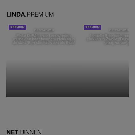
tegenhouden'
LINDA.
PREMIUM
DE STAD VAN
DE STAD VAN
Elske DeWall over Leeuwarden,
Isabelle Boer deelt haar f
muziek en haar favoriete plekken in
plekken in Zwolle: 'Deze pl
de stad: 'Een stad die voelt als thuis'
graag verborgen'
NET
BINNEN