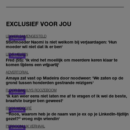
EXCLUSIEF VOOR JOU
LEKKER SAMENGESTELD
Stiefmoeder Naomi is niet welkom bij verjaardagen: 'Hun
moeder wil niet dat ik er ben'
LIEVE HELEEN
Fred (55): 'Ik vind het moeilijk om meerdere keren klaar te
komen tijdens een vrijpartij'
ADVERTORIAL
Amaya zat vast op Madeira door noodweer: 'We zaten op de
grond tussen honderden gestrande reizigers'
FLOOR BAKHUYS ROOZEBOOM
'Ik kan weer eens niet laten me af te vragen of ik wel de beste,
braafste burger ben geweest'
ROOS MOGGRÉ
'"Roos, waarom heb je de naam van je ex op je LinkedIn-tijdlijn
gezet?" vroeg mijn vriendin'
PERSOONLIJK VERHAAL