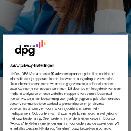
Jouw privacy-instellingen
LINDA., DPG Media en onze
92
advertentiepartners gebruiken cookies om
informatie over je apparaat, locatie, browser en surfgedrag te verzamelen.
BINNENLAND
|
ONDERZOEK
Deze informatie combineren we met de gegevens die je zelf deelt met ons,
zoals wanneer je een account aanmaakt. Dit doen we om het gebruik van onze
BIJNA 75 PROCENT HULP- EN
media te analyseren en onze websites en apps te verbeteren. Daarnaast
DIENSTVERLENERS
kunnen we, als je hier toestemming voor geeft, je gegevens gebruiken om onze
content, communicatie en aanbod te personaliseren en je relevante
UITGESCHOLDEN OF BEDREIGD:
advertenties te tonen, en voor marketingdoeleinden delen met 4
'ZEER ZORGWEKKEND'
mediapartners. Ook content van 13 externe platformen wordt enkel getoond
13-12-2024
|
MIRJAM RASMUSSENS
met jouw toestemming. Geef toestemming of stel je eigen keuze in. Door op
"Akkoord" te klikken, geef je toestemming voor onderstaande doeleinden. Wil
je niet alles toestaan, klik dan op “Instellen”. Jouw keuze kun je opnieuw