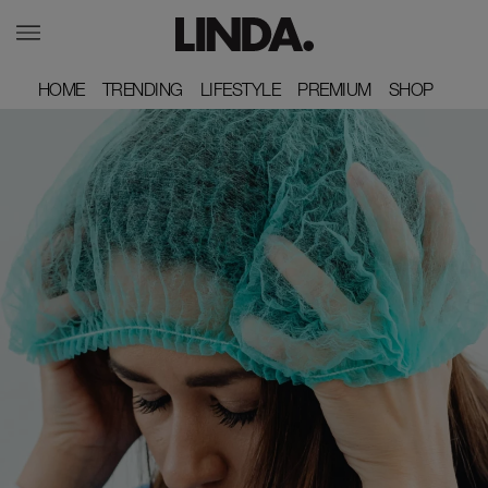
HOME
HOME
TRENDING
TRENDING
LIFESTYLE
LIFESTYLE
PREMIUM
PREMIUM
SHOP
SHOP