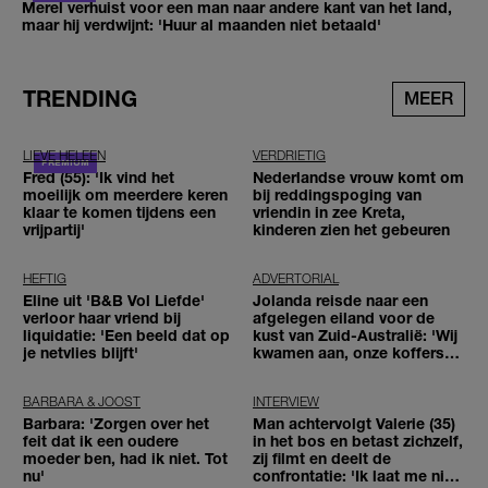
Merel verhuist voor een man naar andere kant van het land,
maar hij verdwijnt: 'Huur al maanden niet betaald'
TRENDING
MEER
LIEVE HELEEN
VERDRIETIG
Fred (55): 'Ik vind het
Nederlandse vrouw komt om
moeilijk om meerdere keren
bij reddingspoging van
klaar te komen tijdens een
vriendin in zee Kreta,
vrijpartij'
kinderen zien het gebeuren
HEFTIG
ADVERTORIAL
Eline uit 'B&B Vol Liefde'
Jolanda reisde naar een
verloor haar vriend bij
afgelegen eiland voor de
liquidatie: 'Een beeld dat op
kust van Zuid-Australië: 'Wij
je netvlies blijft'
kwamen aan, onze koffers
niet'
BARBARA & JOOST
INTERVIEW
Barbara: 'Zorgen over het
Man achtervolgt Valerie (35)
feit dat ik een oudere
in het bos en betast zichzelf,
moeder ben, had ik niet. Tot
zij filmt en deelt de
nu'
confrontatie: 'Ik laat me niet