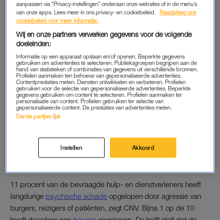
Onder hulp- en dienstverleners is 73 procent al eens
aanpassen via “Privacy-instellingen” onderaan onze websites of in de menu’s
van onze apps. Lees meer in ons privacy- en cookiebeleid.
Raadpleeg ons
uitgescholden of bedreigd door burgers, patiënten of
cookiebeleid voor meer informatie.
cliënten. 30 procent is met fysiek geweld in aanraking
Wij en onze partners verwerken gegevens voor de volgende
gekomen, onder meer slaan en schoppen.
doeleinden:
Dit blijkt uit onderzoek van vakbond CNV onder 1000
Informatie op een apparaat opslaan en/of openen. Beperkte gegevens
gebruiken om advertenties te selecteren. Publieksgroepen begrijpen aan de
werkenden in de hulp- en dienstverlening. Bijna 1 op de 10 is
hand van statistieken of combinaties van gegevens uit verschillende bronnen.
Profielen aanmaken ten behoeve van gepersonaliseerde advertenties.
door deze agressie op het werk gewond geraakt.
Contentprestaties meten. Diensten ontwikkelen en verbeteren. Profielen
gebruiken voor de selectie van gepersonaliseerde advertenties. Beperkte
gegevens gebruiken om content te selecteren. Profielen aanmaken ter
personalisatie van content. Profielen gebruiken ter selectie van
gepersonaliseerde content. De prestaties van advertenties meten.
TOENAME AGRESSIE
Derde partijen lijst
De enquête is afgenomen onder mensen in onder andere de
zorg, brandweer, beveiliging en onder ov-personeel. Bijna
Instellen
Akkoord
driekwart van de ondervraagden stelt dat de agressie
toeneemt. In de zorg komt fysieke agressie het vaakst voor.
11 procent van de bevraagde hulp- en dienstverleners heeft
langdurige
psychische schade
opgelopen door agressie van
burgers, reizigers of patiënten, zegt CNV. Bijna 1 op de 10
heeft daardoor een
trauma
opgelopen. De helft stelt dat de