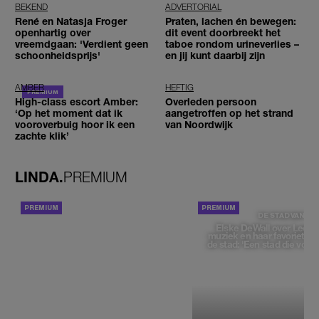
BEKEND
ADVERTORIAL
René en Natasja Froger
Praten, lachen én bewegen:
openhartig over
dit event doorbreekt het
vreemdgaan: 'Verdient geen
taboe rondom urineverlies –
schoonheidsprijs'
en jij kunt daarbij zijn
AMBER
HEFTIG
High-class escort Amber:
Overleden persoon
‘Op het moment dat ik
aangetroffen op het strand
vooroverbuig hoor ik een
van Noordwijk
zachte klik’
LINDA.
PREMIUM
ACHTERGROND
DE STAD VAN
Elske DeWall over Leeu
muziek en haar favoriete p
de stad: 'Een stad die voelt 