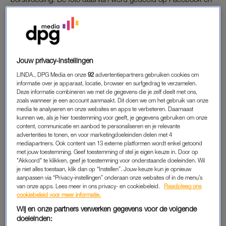
is inmiddels al meer dan 10.000 keer gedeeld.
KINDEREN IN DE PROBLEMEN
Het personeel was te druk met andere dingen bezig,
Jouw privacy-instellingen
waardoor de agent de baby kon overnemen. Ze gaf hem de
LINDA., DPG Media en onze
92
advertentiepartners gebruiken cookies om
borst en het kind stopte gelijk met krijsen, zo schrijft
HLN.be
.
informatie over je apparaat, locatie, browser en surfgedrag te verzamelen.
Deze informatie combineren we met de gegevens die je zelf deelt met ons,
“Ik zag dat hij steeds zijn vuist in zijn mond stopte en had door
zoals wanneer je een account aanmaakt. Dit doen we om het gebruik van onze
dat hij enorme honger had. Ik gaf hem daarom gelijk de borst
media te analyseren en onze websites en apps te verbeteren. Daarnaast
kunnen we, als je hier toestemming voor geeft, je gegevens gebruiken om onze
en begon hem te knuffelen. Ik vond het triest om hem daar zo
content, communicatie en aanbod te personaliseren en je relevante
te zien liggen. Ik vind dat we als samenleving in de bres
advertenties te tonen, en voor marketingdoeleinden delen met 4
moeten springen als kinderen in de problemen zijn.”
mediapartners. Ook content van 13 externe platformen wordt enkel getoond
met jouw toestemming. Geef toestemming of stel je eigen keuze in. Door op
"Akkoord" te klikken, geef je toestemming voor onderstaande doeleinden. Wil
je niet alles toestaan, klik dan op “Instellen”. Jouw keuze kun je opnieuw
MOEDERINSTINCT
aanpassen via “Privacy-instellingen” onderaan onze websites of in de menu’s
van onze apps. Lees meer in ons privacy- en cookiebeleid.
Raadpleeg ons
Haar collega Marcos Heredia maakte de veel gedeelde foto
cookiebeleid voor meer informatie.
en vertelt dat hij het mooie gebaar graag openbaar wilde
Wij en onze partners verwerken gegevens voor de volgende
maken. Over zijn collega zegt hij: ‘Je gedroeg je als een
doeleinden: