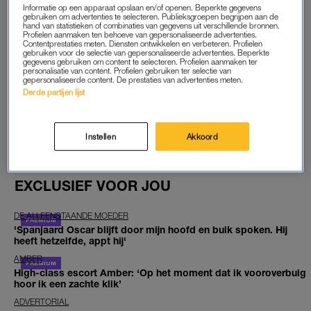
moeder, hoewel het ziekenhuis de baby omschreef als “vuil en
Informatie op een apparaat opslaan en/of openen. Beperkte gegevens
stinkend”, maar daar trok jij je niets van aan.’
gebruiken om advertenties te selecteren. Publieksgroepen begrijpen aan de
hand van statistieken of combinaties van gegevens uit verschillende bronnen.
Profielen aanmaken ten behoeve van gepersonaliseerde advertenties.
Contentprestaties meten. Diensten ontwikkelen en verbeteren. Profielen
Lees ook
gebruiken voor de selectie van gepersonaliseerde advertenties. Beperkte
gegevens gebruiken om content te selecteren. Profielen aanmaken ter
Hondsbrutale supermarktklant stoort agent tijdens
personalisatie van content. Profielen gebruiken ter selectie van
gepersonaliseerde content. De prestaties van advertenties meten.
reanimatie
Derde partijen lijst
GOED ARTIKEL? DELEN MAAR.
Instellen
Akkoord
EXCLUSIEF VOOR JOU
DE ALLEENSTAANDE MOEDER
'Spanjaard Oscar blijft door mijn hoofd en buik spoken. Hij
heeft hetzelfde, appt hij'
AMBER
High-class escort Amber: ‘Op het moment dat ik vooroverbuig
hoor ik een zachte klik’
ADVERTORIAL