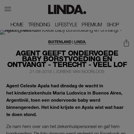
HOME
HOME
TRENDING
TRENDING
LIFESTYLE
LIFESTYLE
PREMIUM
PREMIUM
SHOP
SHOP
BUITENLAND
|
LINDA.
AGENT GEEFT ONDERVOEDE
BABY BORSTVOEDING EN
ONTVANGT - TERECHT - VEEL LOF
21-08-2018
|
JORIEKE VAN NOORLOOS
Agent Celeste Ayala had dinsdag de wacht in
het kinderziekenhuis Maria Ludovica in Buenos Aires,
Argentinië, toen een ondervoede baby werd
binnengereden. Het kind krijste en Ayala wist wat haar
te doen stond.
Ze nam hem over van het ziekenhuispersoneel en gaf hem
borstvoeding. De foto daarvan werd gedeeld op Facebook en