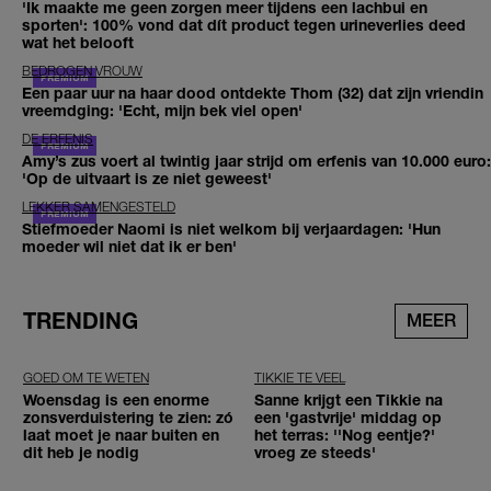
'Ik maakte me geen zorgen meer tijdens een lachbui en
sporten': 100% vond dat dít product tegen urineverlies deed
wat het belooft
BEDROGEN VROUW
Een paar uur na haar dood ontdekte Thom (32) dat zijn vriendin
vreemdging: 'Echt, mijn bek viel open'
DE ERFENIS
Amy’s zus voert al twintig jaar strijd om erfenis van 10.000 euro:
'Op de uitvaart is ze niet geweest'
LEKKER SAMENGESTELD
Stiefmoeder Naomi is niet welkom bij verjaardagen: 'Hun
moeder wil niet dat ik er ben'
TRENDING
MEER
GOED OM TE WETEN
TIKKIE TE VEEL
Woensdag is een enorme
Sanne krijgt een Tikkie na
zonsverduistering te zien: zó
een 'gastvrije' middag op
laat moet je naar buiten en
het terras: ''Nog eentje?'
dit heb je nodig
vroeg ze steeds'