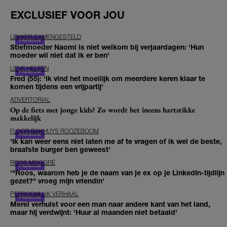
EXCLUSIEF VOOR JOU
LEKKER SAMENGESTELD
Stiefmoeder Naomi is niet welkom bij verjaardagen: 'Hun
moeder wil niet dat ik er ben'
LIEVE HELEEN
Fred (55): 'Ik vind het moeilijk om meerdere keren klaar te
komen tijdens een vrijpartij'
ADVERTORIAL
Op de fiets met jonge kids? Zo wordt het ineens hartstikke
makkelijk
FLOOR BAKHUYS ROOZEBOOM
'Ik kan weer eens niet laten me af te vragen of ik wel de beste,
braafste burger ben geweest'
ROOS MOGGRÉ
'"Roos, waarom heb je de naam van je ex op je LinkedIn-tijdlijn
gezet?" vroeg mijn vriendin'
PERSOONLIJK VERHAAL
Merel verhuist voor een man naar andere kant van het land,
maar hij verdwijnt: 'Huur al maanden niet betaald'