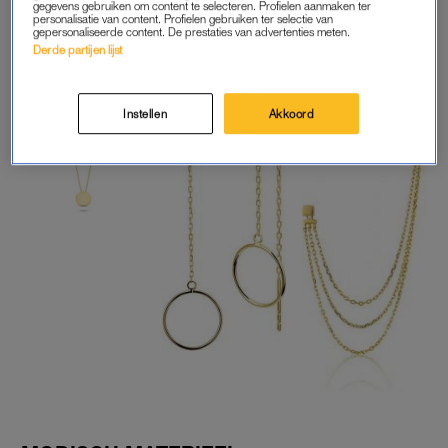
Johan gelijk – winnen doe je met z’n allen.
gegevens gebruiken om content te selecteren. Profielen aanmaken ter
personalisatie van content. Profielen gebruiken ter selectie van
gepersonaliseerde content. De prestaties van advertenties meten.
Derde partijen lijst
Instellen
Akkoord