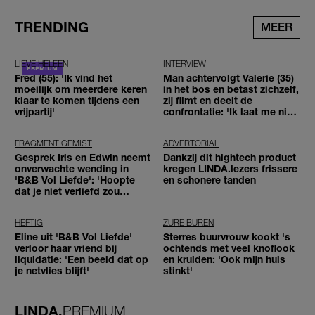
TRENDING
MEER
LIEVE HELEEN
INTERVIEW
Fred (55): 'Ik vind het
Man achtervolgt Valerie (35)
moeilijk om meerdere keren
in het bos en betast zichzelf,
klaar te komen tijdens een
zij filmt en deelt de
vrijpartij'
confrontatie: 'Ik laat me niet
tegenhouden'
FRAGMENT GEMIST
ADVERTORIAL
Gesprek Iris en Edwin neemt
Dankzij dit hightech product
onverwachte wending in
kregen LINDA.lezers frissere
'B&B Vol Liefde': 'Hoopte
en schonere tanden
dat je niet verliefd zou
worden'
HEFTIG
ZURE BUREN
Eline uit 'B&B Vol Liefde'
Sterres buurvrouw kookt 's
verloor haar vriend bij
ochtends met veel knoflook
liquidatie: 'Een beeld dat op
en kruiden: 'Ook mijn huis
je netvlies blijft'
stinkt'
LINDA.
PREMIUM