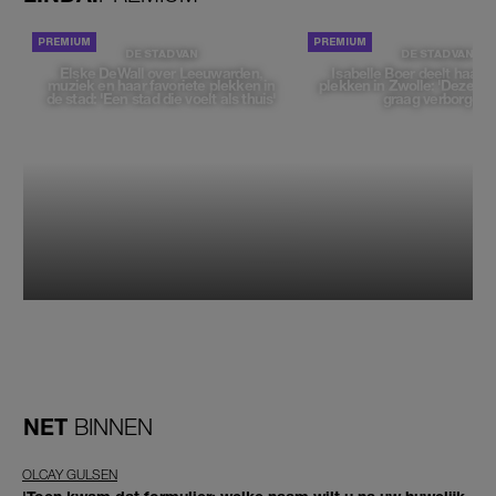
DE STAD VAN
DE STAD VAN
Elske DeWall over Leeuwarden,
Isabelle Boer deelt haar f
muziek en haar favoriete plekken in
plekken in Zwolle: 'Deze pl
de stad: 'Een stad die voelt als thuis'
graag verborgen'
NET
BINNEN
OLCAY GULSEN