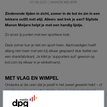
27-06-2021
|
MANON MEIJERS
Zinderende tijden in zicht, zomer in de bol én zin in een
lekkere outfit mét stijl. Alleen: wat trek je aan? Styliste
Manon Meijers helpt je met een handig lijstje.
Zo scoor jij punten met een sportieve look.
Deze zomer kun je niet om sport heen. Aanmoedigen hoeft
allang niet meer met een bij elkaar gespaard stuk textiel van
een drankfabrikant. Je klikt je ‘supporters suit’ gewoon op
bol.com bij elkaar in je winkelmand.
MET VLAG EN WIMPEL
Ondanks al die uren dat je jezelf in het zweet gewerkt hebt – of
in ieder geval aan sporten dácht – ben je niet geselecteerd
voor onze Olympische Ploeg. Dat de ‘Chef de Mission’ geen
plekje in zijn equipe voor je reserveerde, wil niet zeggen dat je