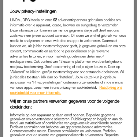
je niet in het rood-wit-blauw en een vleugje oranje kunt hijsen.
Jouw privacy-instellingen
Gegarandeerd dat je met zoveel vrolijke kleuren extra
LINDA., DPG Media en onze
92
advertentiepartners gebruiken cookies om
serotonine aanmaakt, als je tijdens je volgende work-out een
informatie over je apparaat, locatie, browser en surfgedrag te verzamelen.
glimp van jezelf opvangt in de spiegel. Bijkomend voordeel is
Deze informatie combineren we met de gegevens die je zelf deelt met ons,
dat je alvast iets in de kast hebt om al bankhangend onze
zoals wanneer je een account aanmaakt. Dit doen we om het gebruik van onze
media te analyseren en onze websites en apps te verbeteren. Daarnaast
vaderlandse trots toe te juichen. Jij laat zien hoe chauvinisme
kunnen we, als je hier toestemming voor geeft, je gegevens gebruiken om onze
op z’n charmantst eruitziet.
content, communicatie en aanbod te personaliseren en je relevante
advertenties te tonen, en voor marketingdoeleinden delen met 4
mediapartners. Ook content van 13 externe platformen wordt enkel getoond
met jouw toestemming. Geef toestemming of stel je eigen keuze in. Door op
GA VOOR GOUD
"Akkoord" te klikken, geef je toestemming voor onderstaande doeleinden. Wil
je niet alles toestaan, klik dan op “Instellen”. Jouw keuze kun je opnieuw
“We zijn op zoek gegaan naar de overwinning en dan kom je
aanpassen via “Privacy-instellingen” onderaan onze websites of in de menu’s
hem vanzelf tegen.” Johan Cruijff zei het. Maar het was ook
van onze apps. Lees meer in ons privacy- en cookiebeleid.
Raadpleeg ons
cookiebeleid voor meer informatie.
precies wat ik dacht toen ik deze
geweldige gouden plak
tegenkwam. Soms moet je dingen gewoon afdwingen. De
Wij en onze partners verwerken gegevens voor de volgende
doeleinden:
komende maanden telt, als we heel eerlijk zijn, natuurlijk maar
Informatie op een apparaat opslaan en/of openen. Beperkte gegevens
één plek. Verlangen we massaal
naar die ene kleur
. En
gebruiken om advertenties te selecteren. Publieksgroepen begrijpen aan de
daarom stel ik voor dat we ons en masse
in goud
hullen. Nu
hand van statistieken of combinaties van gegevens uit verschillende bronnen.
Profielen aanmaken ten behoeve van gepersonaliseerde advertenties.
op de bank, straks op een festival. Want – ook daarin had
Contentprestaties meten. Diensten ontwikkelen en verbeteren. Profielen
gebruiken voor de selectie van gepersonaliseerde advertenties. Beperkte