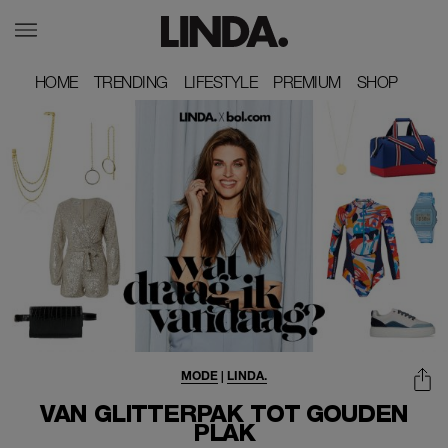
HOME
HOME
TRENDING
TRENDING
LIFESTYLE
LIFESTYLE
PREMIUM
PREMIUM
SHOP
SHOP
MODE
|
LINDA.
VAN GLITTERPAK TOT GOUDEN
PLAK