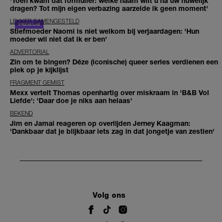
'Toen kwam dat formulier: welke naam wilt u na uw huwelijk
dragen? Tot mijn eigen verbazing aarzelde ik geen moment'
LEKKER SAMENGESTELD
Stiefmoeder Naomi is niet welkom bij verjaardagen: 'Hun
moeder wil niet dat ik er ben'
ADVERTORIAL
Zin om te bingen? Déze (iconische) queer series verdienen een
plek op je kijklijst
FRAGMENT GEMIST
Mexx vertelt Thomas openhartig over miskraam in 'B&B Vol
Liefde': 'Daar doe je niks aan helaas'
BEKEND
Jim en Jamai reageren op overlijden Jerney Kaagman:
'Dankbaar dat je blijkbaar iets zag in dat jongetje van zestien'
Volg ons