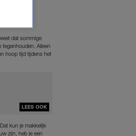
t.
n weet dat sommige
en tegenhouden. Alleen
n hoop tijd tijdens het
LEES OOK
 Dat kun je makkelijk
uw zijn, heb je een