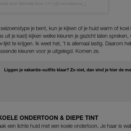
eeld door Michelle Amo ⚡️⚡️⚡️ (@michelleamo_)
seizoenstype je bent, kun je kijken of je huid warm of koel
s uit je kast) kijken welke kleuren je gezicht laten spreken, 
ow
lijkt te krijgen. Ik weet het, ’t is allemaal lastig. Daarom h
assende kleuren voor je uitgelegd. Komen ze.
Liggen je vakantie-outfits klaar? Zo niet, dan vind je hier de
 KOELE ONDERTOON & DIEPE TINT
ak een lichte huid met een koele ondertoon. Je haar is wa