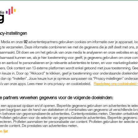
cy-instellingen
 Media en onze
92
advertentiepartners gebruiken cookies om informatie over je apparaat, lo
g te verzamelen. Deze informatie combineren we met de gegevens die je zelf deelt met ons, z
aanmaakt. Dit doen we om het gebruik van onze media te analyseren en onze websites en a
Daarnaast kunnen we, als je hier toestemming voor geeft, je gegevens gebruiken om onze con
 en aanbod te personaliseren en je relevante advertenties te tonen, en voor marketingdoele
ers. Ook content van 13 externe platformen wordt enkel getoond met jouw toestemming. Ge
gen keuze in. Door op "Akkoord" te klikken, geef je toestemming voor onderstaande doeleinden. 
k dan op “Instellen”. Jouw keuze kun je opnieuw aanpassen via “Privacy-instellingen” ondera
MODE
|
LINDA.
u’s van onze apps. Lees meer in ons privacy- en cookiebeleid.
Raadpleeg ons cookiebeleid 
UREN PASSEN BIJ JOU? 
e partners verwerken gegevens voor de volgende doeleinden:
DAT UIT
p een apparaat opslaan en/of openen. Beperkte gegevens gebruiken om advertenties te sele
pen begrijpen aan de hand van statistieken of combinaties van gegevens uit verschillende br
17-06-2023
|
STIJN DE VRIES
 behoeve van gepersonaliseerde advertenties. Contentprestaties meten. Diensten ontwikkel
Profielen gebruiken voor de selectie van gepersonaliseerde advertenties. Beperkte gegeven
lecteren. Profielen aanmaken ter personalisatie van content. Profielen gebruiken ter selectie 
ijnrood of is ijsblauw je favoriet? Maakt geel je flets o
eerde content. De prestaties van advertenties meten.
 lijst
te weten welke kleuren bij je passen.