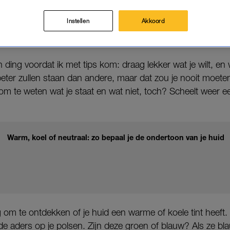
e methode om daar achter te komen. Leg ik je hieronder ui
Instellen
Akkoord
ding voordat ik met tips kom: draag lekker wat je wilt, e
beter zullen staan dan andere, maar dat zou je nooit moet
 om te weten wat je staat en wat niet, toch? Scheelt weer ee
Warm, koel of neutraal: zo bepaal je de ondertoon van je huid
ig om te ontdekken of je huid een warme of koele tint heeft.
 de aders op je polsen. Zijn deze groen of blauw? Als ze bla