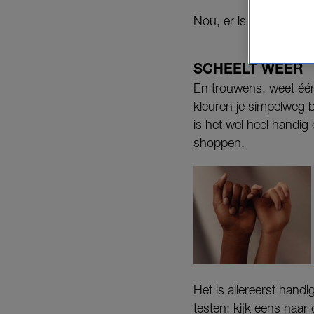
Nou, er is dus een hel
SCHEELT WEER
En trouwens, weet één 
kleuren je simpelweg 
is het wel heel handig
shoppen.
Het is allereerst hand
testen: kijk eens naar