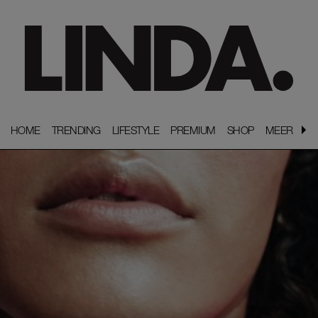
HOME
HOME
TRENDING
TRENDING
LIFESTYLE
LIFESTYLE
PREMIUM
PREMIUM
SHOP
SHOP
MEER
MEER