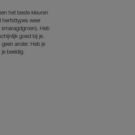
nen het beste kleuren
jl herfsttypes weer
l, smaragdgroen). Heb
ijnlijk goed bij je.
s geen ander. Heb je
je beeldig.