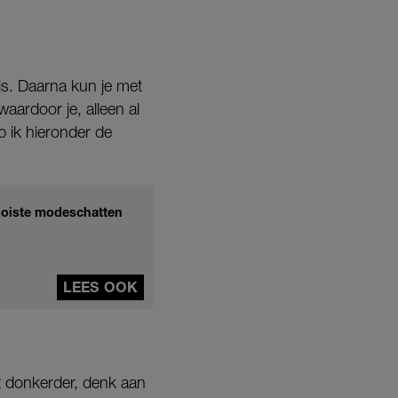
 is. Daarna kun je met
waardoor je, alleen al
eb ik hieronder de
 mooiste modeschatten
LEES OOK
t donkerder, denk aan