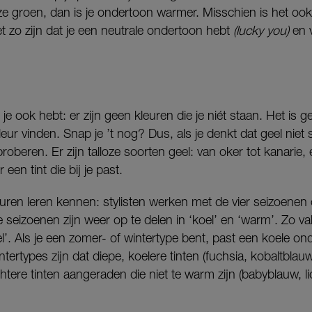
ze groen, dan is je ondertoon warmer. Misschien is het ook h
t zo zijn dat je een neutrale ondertoon hebt
(lucky you)
en v
e ook hebt: er zijn geen kleuren die je niét staan. Het is
kleur vinden. Snap je ’t nog? Dus, als je denkt dat geel niet
tproberen. Er zijn talloze soorten geel: van oker tot kanarie,
r een tint die bij je past.
kleuren leren kennen: stylisten werken met de vier seizoene
ie seizoenen zijn weer op te delen in ‘koel’ en ‘warm’. Zo v
l’. Als je een zomer- of wintertype bent, past een koele on
intertypes zijn dat diepe, koelere tinten (fuchsia, kobaltblauw
ere tinten aangeraden die niet te warm zijn (babyblauw, licht