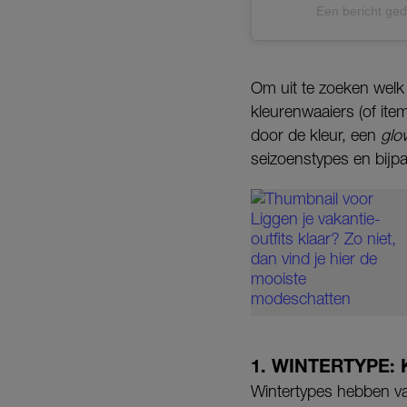
Een bericht ged
Om uit te zoeken welk 
kleurenwaaiers (of item
door de kleur, een
gl
seizoenstypes en bijp
1. WINTERTYPE:
Wintertypes hebben va