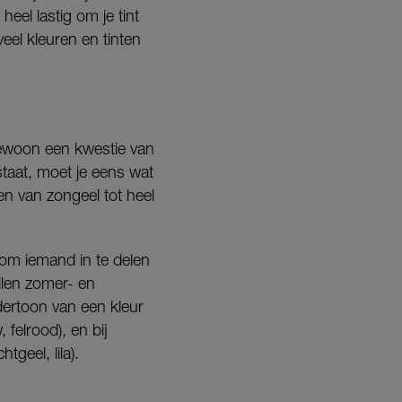
eel lastig om je tint
eel kleuren en tinten
 gewoon een kwestie van
 staat, moet je eens wat
 en van zongeel tot heel
n om iemand in te delen
allen zomer- en
dertoon van een kleur
, felrood), en bij
geel, lila).