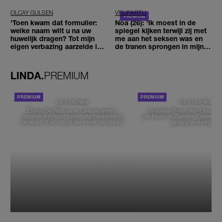
OLCAY GULSEN
VRIJPARTIJ
'Toen kwam dat formulier:
Noa (26): 'Ik moest in de
welke naam wilt u na uw
spiegel kijken terwijl zij met
huwelijk dragen? Tot mijn
me aan het seksen was en
eigen verbazing aarzelde ik
de tranen sprongen in mijn
geen moment'
ogen'
LINDA.
PREMIUM
DE STAD VAN
DE STAD VAN
Elske DeWall over Leeuwarden,
Isabelle Boer deelt haar f
muziek en haar favoriete plekken in
plekken in Zwolle: 'Deze pl
de stad: 'Een stad die voelt als thuis'
graag verborgen'