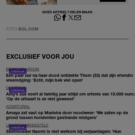
GOED ARTIKEL? DELEN MAAR.
FOTO
BOL.COM
EXCLUSIEF VOOR JOU
BEDROGEN VROUW
Een paar uur na haar dood ontdekte Thom (32) dat zijn vriendin
vreemdging: 'Echt, mijn bek viel open'
DE ERFENIS
Amy’s zus voert al twintig jaar strijd om erfenis van 10.000 euro:
'Op de uitvaart is ze niet geweest'
ADVERTORIAL
Amaya zat vast op Madeira door noodweer: 'We zaten op de
grond tussen honderden gestrande reizigers'
LEKKER SAMENGESTELD
Stiefmoeder Naomi is niet welkom bij verjaardagen: 'Hun