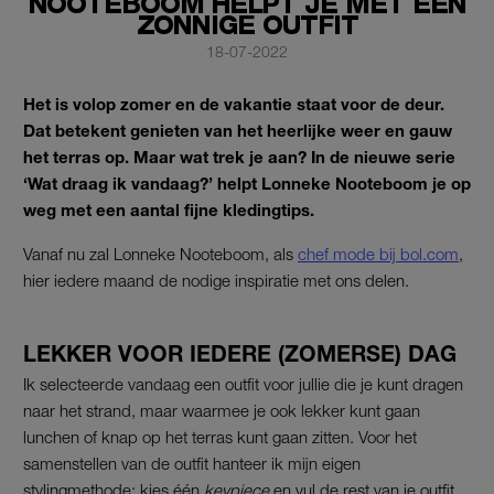
NOOTEBOOM HELPT JE MET EEN
ZONNIGE OUTFIT
18-07-2022
Het is volop zomer en de vakantie staat voor de deur.
Dat betekent genieten van het heerlijke weer en gauw
het terras op. Maar wat trek je aan? In de nieuwe serie
‘Wat draag ik vandaag?’ helpt Lonneke Nooteboom je op
weg met een aantal fijne kledingtips.
Vanaf nu zal Lonneke Nooteboom, als
chef mode bij bol.com
,
hier iedere maand de nodige inspiratie met ons delen.
LEKKER VOOR IEDERE (ZOMERSE) DAG
Ik selecteerde vandaag een outfit voor jullie die je kunt dragen
naar het strand, maar waarmee je ook lekker kunt gaan
lunchen of knap op het terras kunt gaan zitten. Voor het
samenstellen van de outfit hanteer ik mijn eigen
stylingmethode: kies één
keypiece
en vul de rest van je outfit