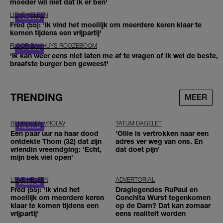
moeder wil niet dat ik er ben'
LIEVE HELEEN
Fred (55): 'Ik vind het moeilijk om meerdere keren klaar te
komen tijdens een vrijpartij'
FLOOR BAKHUYS ROOZEBOOM
'Ik kan weer eens niet laten me af te vragen of ik wel de beste,
braafste burger ben geweest'
TRENDING
MEER
BEDROGEN VROUW
TATUM DAGELET
Een paar uur na haar dood
'Ollie is vertrokken naar een
ontdekte Thom (32) dat zijn
adres ver weg van ons. En
vriendin vreemdging: 'Echt,
dat doet pijn’
mijn bek viel open'
LIEVE HELEEN
ADVERTORIAL
Fred (55): 'Ik vind het
Draglegendes RuPaul en
moeilijk om meerdere keren
Conchita Wurst tegenkomen
klaar te komen tijdens een
op de Dam? Dat kan zomaar
vrijpartij'
eens realiteit worden