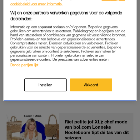
cookiebeleid voor meer informatie.
Wij en onze partners verwerken gegevens voor de volgende
doeleinden:
Informatie op een apparaat opslaan en/of openen. Beperkte gegevens
gebruiken om advertenties te selecteren. Publieksgroepen begrijpen aan de
hand van statistieken of combinaties van gegevens uit verschillende bronnen.
Profielen aanmaken ten behoeve van gepersonaliseerde advertenties.
Contentprestaties meten. Diensten ontwikkelen en verbeteren. Profielen
gebruiken voor de selectie van gepersonaliseerde advertenties. Beperkte
gegevens gebruiken om content te selecteren. Profielen aanmaken ter
personalisatie van content. Profielen gebruiken ter selectie van
gepersonaliseerde content. De prestaties van advertenties meten.
Derde partijen lijst
Instellen
Akkoord
Riet petite (of XL): chef mode
van bol.com Lonneke
Nooteboom tipt dé tas van dit
seizoen