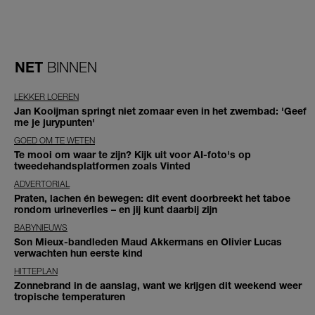
NET
BINNEN
LEKKER LOEREN
Jan Kooijman springt niet zomaar even in het zwembad: 'Geef
me je jurypunten'
GOED OM TE WETEN
Te mooi om waar te zijn? Kijk uit voor AI-foto's op
tweedehandsplatformen zoals Vinted
ADVERTORIAL
Praten, lachen én bewegen: dit event doorbreekt het taboe
rondom urineverlies – en jij kunt daarbij zijn
BABYNIEUWS
Son Mieux-bandleden Maud Akkermans en Olivier Lucas
verwachten hun eerste kind
HITTEPLAN
Zonnebrand in de aanslag, want we krijgen dit weekend weer
tropische temperaturen