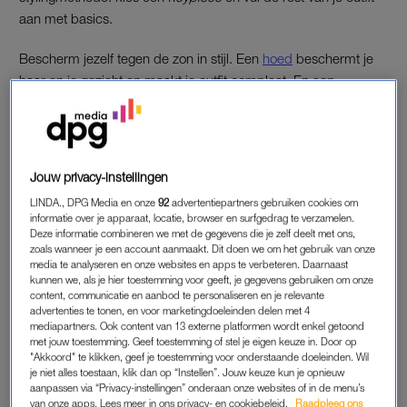
aan met basics.
Bescherm jezelf tegen de zon in stijl. Een
hoed
beschermt je
haar en je gezicht en maakt je outfit compleet. En een
goeie
zonnebril
is natuurlijk ook onmisbaar.
Jouw privacy-instellingen
LINDA., DPG Media en onze
92
advertentiepartners gebruiken cookies om
informatie over je apparaat, locatie, browser en surfgedrag te verzamelen.
Deze informatie combineren we met de gegevens die je zelf deelt met ons,
zoals wanneer je een account aanmaakt. Dit doen we om het gebruik van onze
media te analyseren en onze websites en apps te verbeteren. Daarnaast
kunnen we, als je hier toestemming voor geeft, je gegevens gebruiken om onze
content, communicatie en aanbod te personaliseren en je relevante
advertenties te tonen, en voor marketingdoeleinden delen met 4
mediapartners. Ook content van 13 externe platformen wordt enkel getoond
met jouw toestemming. Geef toestemming of stel je eigen keuze in. Door op
"Akkoord" te klikken, geef je toestemming voor onderstaande doeleinden. Wil
je niet alles toestaan, klik dan op “Instellen”. Jouw keuze kun je opnieuw
aanpassen via “Privacy-instellingen” onderaan onze websites of in de menu’s
van onze apps. Lees meer in ons privacy- en cookiebeleid.
Raadpleeg ons