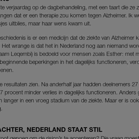
ste verjaardag op de dagbehandeling, met een taart die z
angen dat er een therapie zou komen tegen Alzheimer. Ik we
jes uitblies, maar haar wens kwam uit.
eschiedenis is er een medicijn dat de ziekte van Alzheimer 
n. Het wrange is dat het in Nederland nog aan niemand wor
am Leqembi) is bedoeld voor mensen zoals Esther: met m
beginnende beperkingen in het dagelijks functioneren, ver
senen.
eve resultaten zien. Na anderhalf jaar hadden deelnemers 27
 procent minder verlies in dagelijks functioneren. Anders 
langer in een vroeg stadium van de ziekte. Maar er is oo
g.
ACHTER, NEDERLAND STAAT STIL
oot genoeg om de risico’s te accepteren? Die vraag moes