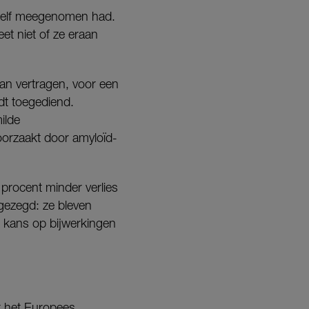
e zelf meegenomen had.
et niet of ze eraan
kan vertragen, voor een
dt toegediend.
ilde
oorzaakt door amyloïd-
 procent minder verlies
gezegd: ze bleven
k kans op bijwerkingen
t het Europees