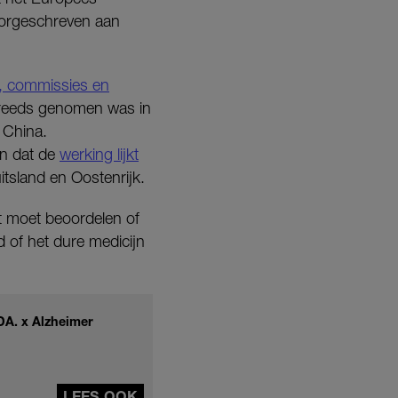
orgeschreven aan
, commissies en
 reeds genomen was in
 China.
en dat de
werking lijkt
itsland en Oostenrijk.
at moet beoordelen of
d of het dure medicijn
DA. x Alzheimer
LEES OOK