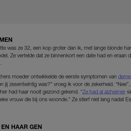
OMEN
te was ze 32, een kop groter dan ik, met lange blonde haren
model. Ze vertelde dat ze binnenkort een date had en eraa
.
Esthers moeder ontwikkelde de eerste symptomen van
demen
en jij zesentwintig was?” vroeg ik voor de zekerheid. “Nee”, z
ther had haar nooit gezond gekend. “
Ze had al alzheimer
si
ke vrouw die bij ons woonde.” Ze stierf niet lang nadat E
 EN HAAR GEN