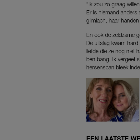
“Ik zou zo graag wille
Er is niemand anders a
glimlach, haar handen
En ook de zeldzame gen
De uitslag kwam hard 
liefde die ze nog niet 
ben bang. Ik vergeet 
hersenscan bleek inder
EEN LAATSTE W