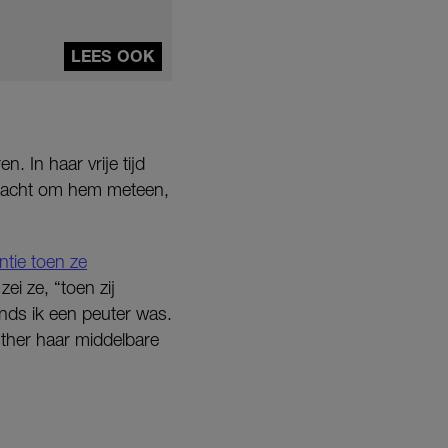
LEES OOK
. In haar vrije tijd
n dacht om hem meteen,
tie toen ze
ei ze, “toen zij
nds ik een peuter was.
sther haar middelbare