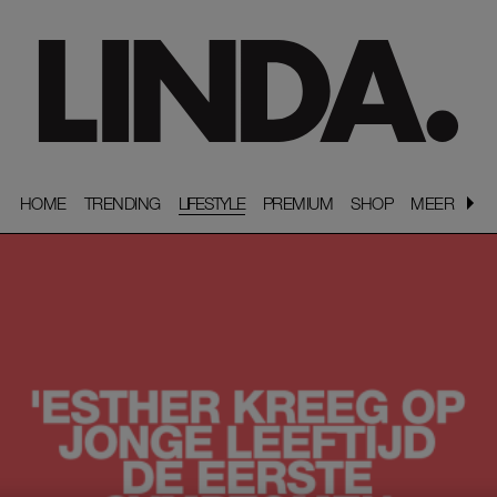
HOME
HOME
TRENDING
TRENDING
LIFESTYLE
PREMIUM
PREMIUM
SHOP
SHOP
MEER
MEER