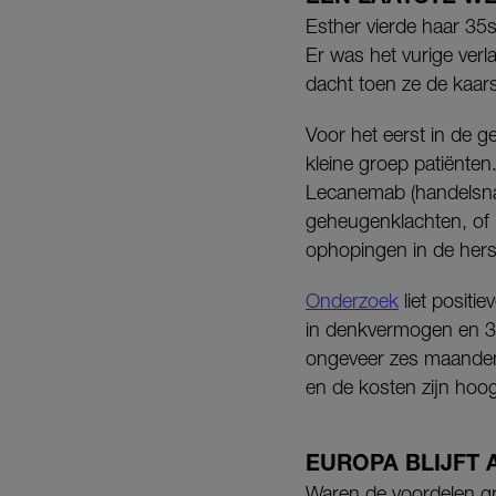
Esther vierde haar 35
Er was het vurige verl
dacht toen ze de kaars
Voor het eerst in de g
kleine groep patiënte
Lecanemab (handelsna
geheugenklachten, of 
ophopingen in de her
Onderzoek
liet positi
in denkvermogen en 37
ongeveer zes maanden 
en de kosten zijn hoo
EUROPA BLIJFT 
Waren de voordelen gr