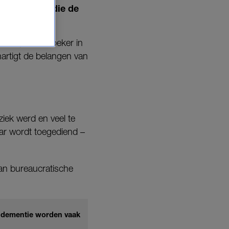
leen degenen die de
chaar, onderzoeker in
artigt de belangen van
iek werd en veel te
aar wordt toegediend –
an bureaucratische
t dementie worden vaak