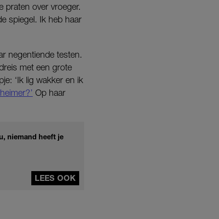
e praten over vroeger.
e spiegel. Ik heb haar
ar negentiende testen.
dreis met een grote
je: ‘Ik lig wakker en ik
zheimer?’
Op haar
u, niemand heeft je
LEES OOK