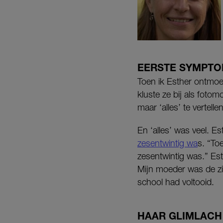
EERSTE SYMPT
Toen ik Esther ontmoet
kluste ze bij als foto
maar ‘alles’ te vertellen
En ‘alles’ was veel. 
zesentwintig wa
s. “To
zesentwintig was.” Es
Mijn moeder was de zie
school had voltooid.
HAAR GLIMLACH