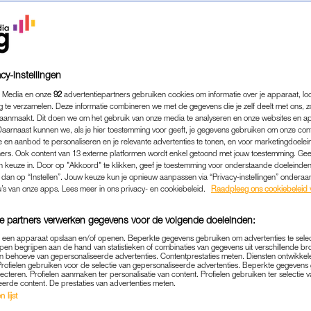
cy-instellingen
 Media en onze
92
advertentiepartners gebruiken cookies om informatie over je apparaat, lo
g te verzamelen. Deze informatie combineren we met de gegevens die je zelf deelt met ons, z
aanmaakt. Dit doen we om het gebruik van onze media te analyseren en onze websites en a
Daarnaast kunnen we, als je hier toestemming voor geeft, je gegevens gebruiken om onze con
 en aanbod te personaliseren en je relevante advertenties te tonen, en voor marketingdoele
ers. Ook content van 13 externe platformen wordt enkel getoond met jouw toestemming. Ge
gen keuze in. Door op "Akkoord" te klikken, geef je toestemming voor onderstaande doeleinden. 
k dan op “Instellen”. Jouw keuze kun je opnieuw aanpassen via “Privacy-instellingen” ondera
FIT & GEZOND
|
DIAGNOSE DEMENTIE
u’s van onze apps. Lees meer in ons privacy- en cookiebeleid.
Raadpleeg ons cookiebeleid 
RF TE JONG, TERWIJL HET
e partners verwerken gegevens voor de volgende doeleinden:
R LEVEN HAD KUNNEN V
p een apparaat opslaan en/of openen. Beperkte gegevens gebruiken om advertenties te sele
ALLANG BESTAAT'
pen begrijpen aan de hand van statistieken of combinaties van gegevens uit verschillende br
 behoeve van gepersonaliseerde advertenties. Contentprestaties meten. Diensten ontwikkel
Profielen gebruiken voor de selectie van gepersonaliseerde advertenties. Beperkte gegeven
20-10-2025
|
LINDA.
lecteren. Profielen aanmaken ter personalisatie van content. Profielen gebruiken ter selectie 
eerde content. De prestaties van advertenties meten.
 lijst
e vijf mensen krijgt dementie, waarvan één op de dri