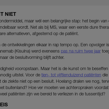
T NIET
dermiddel, maar wél een belangrijke stap: het begin van 
ndelbaar wordt. Net als bij MS, waar een eerste dure thera
are alternatieven, afgestemd op de patiënt.
 de ontwikkelingen elkaar in rap tempo op. Een opvolger is
anemab (Kisulna) werd eveneens
pas na ruim twee jaar
toeg
aar de besluitvorming blijft achter.
ldigheid vooropstaan. Maar het is de kunst om te beseffe
nodig uitstel. Voor de
tien- tot vijftienduizend patiënten
die
 de ziekte niet op een besluit. Hoelang dralen we nog, terwi
et buitenland? Hoe ver moeten we achteropraken voordat 
el patiënten zijn we bereid te verliezen in de tussentijd?
EIS