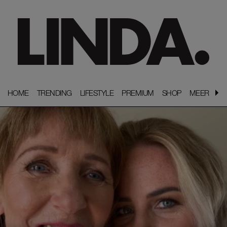
HOME
HOME
TRENDING
TRENDING
LIFESTYLE
LIFESTYLE
PREMIUM
PREMIUM
SHOP
SHOP
MEER
MEER