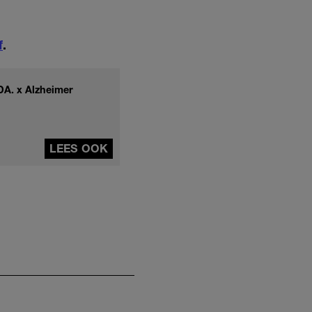
f
.
DA. x Alzheimer
LEES OOK