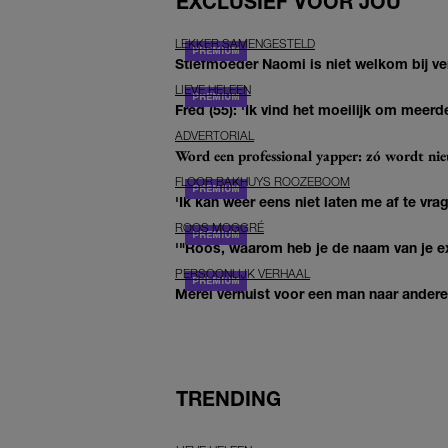
EXCLUSIEF VOOR JOU
LEKKER SAMENGESTELD
Stiefmoeder Naomi is niet welkom bij ver
LIEVE HELEEN
Fred (55): 'Ik vind het moeilijk om meerde
ADVERTORIAL
Word een professional yapper: zó wordt n
FLOOR BAKHUYS ROOZEBOOM
'Ik kan weer eens niet laten me af te vr
ROOS MOGGRÉ
'"Roos, waarom heb je de naam van je ex 
PERSOONLIJK VERHAAL
Merel verhuist voor een man naar andere 
TRENDING