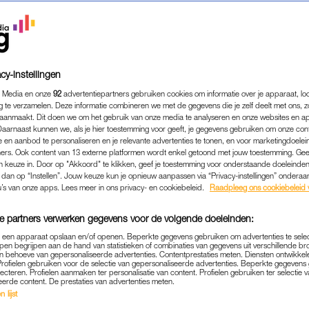
cy-instellingen
 Media en onze
92
advertentiepartners gebruiken cookies om informatie over je apparaat, lo
g te verzamelen. Deze informatie combineren we met de gegevens die je zelf deelt met ons, z
aanmaakt. Dit doen we om het gebruik van onze media te analyseren en onze websites en a
Daarnaast kunnen we, als je hier toestemming voor geeft, je gegevens gebruiken om onze con
 en aanbod te personaliseren en je relevante advertenties te tonen, en voor marketingdoele
ers. Ook content van 13 externe platformen wordt enkel getoond met jouw toestemming. Ge
gen keuze in. Door op "Akkoord" te klikken, geef je toestemming voor onderstaande doeleinden. 
k dan op “Instellen”. Jouw keuze kun je opnieuw aanpassen via “Privacy-instellingen” ondera
FAMILIE
|
INTERVIEW
u’s van onze apps. Lees meer in ons privacy- en cookiebeleid.
Raadpleeg ons cookiebeleid 
'S MOEDER HEEFT DEMEN
e partners verwerken gegevens voor de volgende doeleinden:
LEVEN IN HET NU, NIEMAN
p een apparaat opslaan en/of openen. Beperkte gegevens gebruiken om advertenties te sele
MORGEN BELOOFD'
pen begrijpen aan de hand van statistieken of combinaties van gegevens uit verschillende br
 behoeve van gepersonaliseerde advertenties. Contentprestaties meten. Diensten ontwikkel
Profielen gebruiken voor de selectie van gepersonaliseerde advertenties. Beperkte gegeven
21-09-2025
|
JULOT VAN OPSTAL
lecteren. Profielen aanmaken ter personalisatie van content. Profielen gebruiken ter selectie 
eerde content. De prestaties van advertenties meten.
 lijst
.serie
Mijn Moeder Heeft Dementie
, in samenwerking