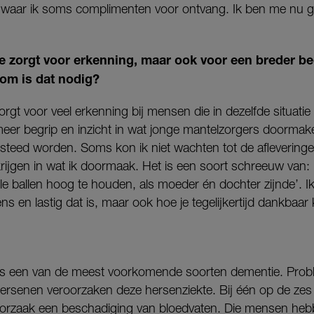
ts waar ik soms complimenten voor ontvang. Ik ben me nu
ie zorgt voor erkenning, maar ook voor een breder be
om is dat nodig?
orgt voor veel erkenning bij mensen die in dezelfde situatie
eer begrip en inzicht in wat jonge mantelzorgers doorma
teed worden. Soms kon ik niet wachten tot de afleveringe
ijgen in wat ik doormaak. Het is een soort schreeuw van: ‘K
lle ballen hoog te houden, als moeder én dochter zijnde’.
ns en lastig dat is, maar ook hoe je tegelijkertijd dankbaar 
 is een van de meest voorkomende soorten dementie. Prob
ersenen veroorzaken deze hersenziekte. Bij één op de z
orzaak een beschadiging van bloedvaten. Die mensen heb