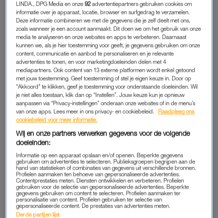
LUCHTVOCHTIGHEID
LINDA., DPG Media en onze
92
advertentiepartners gebruiken cookies om
informatie over je apparaat, locatie, browser en surfgedrag te verzamelen.
In de winter is de luchtvochtigheid binnen- en buitenshuis
Deze informatie combineren we met de gegevens die je zelf deelt met ons,
lager. En dat droogt je huid enorm uit. Als je je huid zelfs maar
zoals wanneer je een account aanmaakt. Dit doen we om het gebruik van onze
media te analyseren en onze websites en apps te verbeteren. Daarnaast
heel even aan zo’n omgeving blootstelt, vermindert het vocht in
kunnen we, als je hier toestemming voor geeft, je gegevens gebruiken om onze
je huid en ontstaan er fijne rimpeltjes. Niet fijn. Als je weet dat
content, communicatie en aanbod te personaliseren en je relevante
de luchtvochtigheid in je huis heel laag is kan een
advertenties te tonen, en voor marketingdoeleinden delen met 4
mediapartners. Ook content van 13 externe platformen wordt enkel getoond
luchtbevochtiger helpen.
met jouw toestemming. Geef toestemming of stel je eigen keuze in. Door op
"Akkoord" te klikken, geef je toestemming voor onderstaande doeleinden. Wil
je niet alles toestaan, klik dan op “Instellen”. Jouw keuze kun je opnieuw
aanpassen via “Privacy-instellingen” onderaan onze websites of in de menu’s
TIP 3: DOUCHE NIET TE LANG
van onze apps. Lees meer in ons privacy- en cookiebeleid.
Raadpleeg ons
Een andere uitdroger: douchen. Echt bijna niets droogt je huid
cookiebeleid voor meer informatie.
zo sterk uit als je dagelijkse wasbeurt. Zeker als het water heel
Wij en onze partners verwerken gegevens voor de volgende
doeleinden:
warm is. Lauw is voor je huid eigenlijk het beste, maar ik snap
dat dat in de winter waarschijnlijk niet je voorkeur heeft.
Informatie op een apparaat opslaan en/of openen. Beperkte gegevens
gebruiken om advertenties te selecteren. Publieksgroepen begrijpen aan de
Badder daarom liever niet te vaak en niet te lang.
hand van statistieken of combinaties van gegevens uit verschillende bronnen.
Profielen aanmaken ten behoeve van gepersonaliseerde advertenties.
Contentprestaties meten. Diensten ontwikkelen en verbeteren. Profielen
gebruiken voor de selectie van gepersonaliseerde advertenties. Beperkte
Ook raad ik je aan om bad- en doucheproducten te gebruiken
gegevens gebruiken om content te selecteren. Profielen aanmaken ter
met een of meerdere oliën erin. En smeer je na elke wasbeurt
personalisatie van content. Profielen gebruiken ter selectie van
gepersonaliseerde content. De prestaties van advertenties meten.
in met een goede crème. Zo kun je de impact van je
Derde partijen lijst