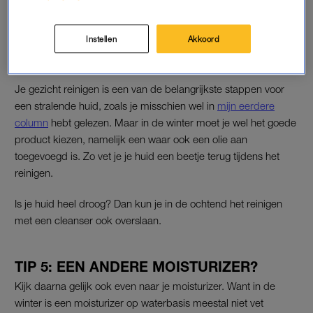
dagelijkse wasbeurt een beetje verminderen.
Instellen
Akkoord
TIP 4: ALLEEN ZO REINIG JE JE GEZICHT
IN DE WINTER
Je gezicht reinigen is een van de belangrijkste stappen voor
een stralende huid, zoals je misschien wel in
mijn eerdere
column
hebt gelezen. Maar in de winter moet je wel het goede
product kiezen, namelijk een waar ook een olie aan
toegevoegd is. Zo vet je je huid een beetje terug tijdens het
reinigen.
Is je huid heel droog? Dan kun je in de ochtend het reinigen
met een cleanser ook overslaan.
TIP 5: EEN ANDERE MOISTURIZER?
Kijk daarna gelijk ook even naar je moisturizer. Want in de
winter is een moisturizer op waterbasis meestal niet vet