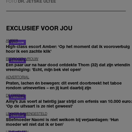
FOTO
DR. JETSKE ULTEE
EXCLUSIEF VOOR JOU
AMBER
High-class escort Amber: ‘Op het moment dat ik vooroverbuig
hoor ik een zachte klik’
BEDROGEN VROUW
Een paar uur na haar dood ontdekte Thom (32) dat zijn vriendin
vreemdging: 'Echt, mijn bek viel open'
ADVERTORIAL
Praten, lachen én bewegen: dit event doorbreekt het taboe
rondom urineverlies – en jij kunt daarbij zijn
DE ERFENIS
Amy’s zus voert al twintig jaar strijd om erfenis van 10.000 euro:
'Op de uitvaart is ze niet geweest'
LEKKER SAMENGESTELD
Stiefmoeder Naomi is niet welkom bij verjaardagen: 'Hun
moeder wil niet dat ik er ben'
LIEVE HELEEN