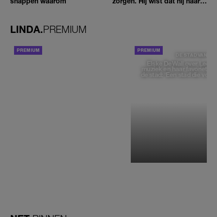
snappen waarom
zorgen. Hij wist dat hij haar
zou moeten loslaten'
LINDA.
PREMIUM
ACHTERGROND
DE STAD VAN
Elske DeWall over Leeu
muziek en haar favoriete p
de stad: 'Een stad die voelt 