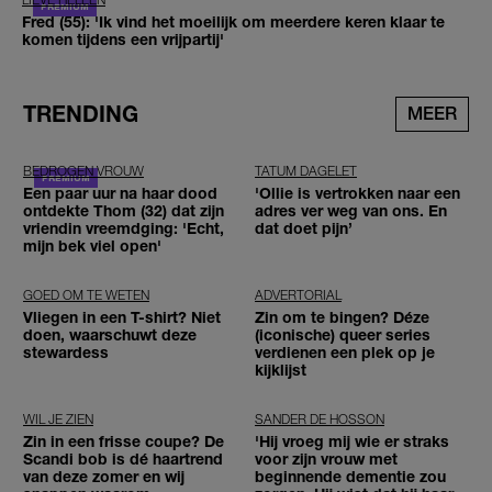
Fred (55): 'Ik vind het moeilijk om meerdere keren klaar te
komen tijdens een vrijpartij'
TRENDING
MEER
BEDROGEN VROUW
TATUM DAGELET
Een paar uur na haar dood
'Ollie is vertrokken naar een
ontdekte Thom (32) dat zijn
adres ver weg van ons. En
vriendin vreemdging: 'Echt,
dat doet pijn’
mijn bek viel open'
GOED OM TE WETEN
ADVERTORIAL
Vliegen in een T-shirt? Niet
Zin om te bingen? Déze
doen, waarschuwt deze
(iconische) queer series
stewardess
verdienen een plek op je
kijklijst
WIL JE ZIEN
SANDER DE HOSSON
Zin in een frisse coupe? De
'Hij vroeg mij wie er straks
Scandi bob is dé haartrend
voor zijn vrouw met
van deze zomer en wij
beginnende dementie zou