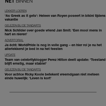
NET
BINNEN
LEKKER LOEREN
'As Greek as it gets': Heleen van Royen poseert in bikini tijdens
vakantie
GELEZEN BIJ DE TANDARTS
Nick Schilder over goede vriend Jan Smit: 'Een mooi mens in
hart en nieren'
ADVERTORIAL
Ja écht: WorldPride is nog in volle gang – en hier rol je nu het
allerlekkerst je bed in na het feesten
UPDATE
Team van celebrityblogger Perez Hilton deelt update: 'Toestand
blijft ernstig, maar stabiel'
GELEZEN BIJ DE TANDARTS
Voor actrice Ricky Koole betekent vreemdgaan niet meteen
einde huwelijk: 'Leven is kort'