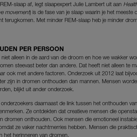
REM-slaap af, legt slaapexpert Julie Lambert uit aan
Health
eye movement
) is de fase van je slaap waarin je het meeste
ht terugkomen. Met minder REM-slaap heb je minder dromen
UDEN PER PERSOON
t niet alleen in de aard van de droom en hoe we wakker 
en steevast beter dan andere. Dat heeft niet alleen te ma
maar ook met andere factoren. Onderzoek uit 2012 laat bijvo
eter zijn in dromen onthouden dan mannen. Mensen worden e
en, blijkt uit ander onderzoek.
 onderzoekers daarnaast de link tussen het onthouden va
kenmerken. Ze ontdekten dat creatieve mensen die openstaa
n dromen onthouden. Ook mensen die emotioneel instabiel
omdat ze vaker nachtmerries hebben. Mensen die praktisch 
 in het herinneren van dromen.