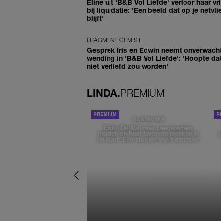
Eline uit 'B&B Vol Liefde' verloor haar vr
bij liquidatie: 'Een beeld dat op je netvli
blijft'
FRAGMENT GEMIST
Gesprek Iris en Edwin neemt onverwach
wending in 'B&B Vol Liefde': 'Hoopte dat
niet verliefd zou worden'
LINDA.
PREMIUM
DE STAD VAN
Elske DeWall over Leeuwarden,
muziek en haar favoriete plekken in
de stad: 'Een stad die voelt als thuis'