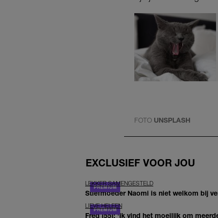
FOTO
UNSPLASH
EXCLUSIEF VOOR JOU
LEKKER SAMENGESTELD
Stiefmoeder Naomi is niet welkom bij ver
LIEVE HELEEN
Fred (55): 'Ik vind het moeilijk om meerde