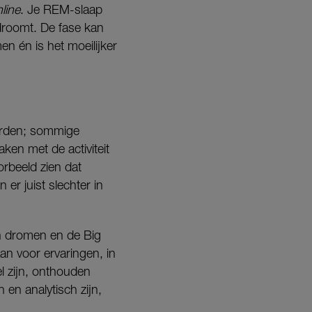
line
. Je REM-slaap
 droomt. De fase kan
 én is het moeilijker
worden; sommige
ken met de activiteit
orbeeld zien dat
r juist slechter in
n dromen en de Big
n voor ervaringen, in
 zijn, onthouden
en analytisch zijn,