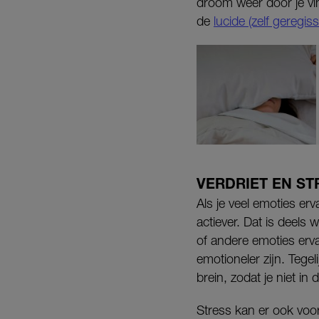
droom weer door je vin
de
lucide (zelf geregi
VERDRIET EN ST
Als je veel emoties er
actiever. Dat is deels
of andere emoties erv
emotioneler zijn. Tege
brein, zodat je niet in
Stress kan er ook voor 