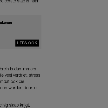
e eerste stap is naar
tekenen
LEES OOK
 brein is dan immers
 veel verdriet, stress
omdat ook die
unnen worden door je
nig slaap krijgt,