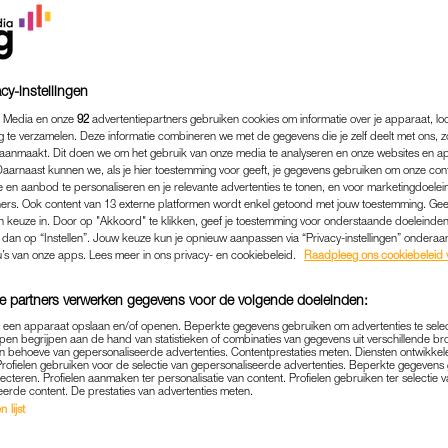
cy-instellingen
 Media en onze
92
advertentiepartners gebruiken cookies om informatie over je apparaat, lo
g te verzamelen. Deze informatie combineren we met de gegevens die je zelf deelt met ons, z
aanmaakt. Dit doen we om het gebruik van onze media te analyseren en onze websites en a
Daarnaast kunnen we, als je hier toestemming voor geeft, je gegevens gebruiken om onze con
 en aanbod te personaliseren en je relevante advertenties te tonen, en voor marketingdoele
ers. Ook content van 13 externe platformen wordt enkel getoond met jouw toestemming. Ge
gen keuze in. Door op "Akkoord" te klikken, geef je toestemming voor onderstaande doeleinden. 
k dan op “Instellen”. Jouw keuze kun je opnieuw aanpassen via “Privacy-instellingen” ondera
u’s van onze apps. Lees meer in ons privacy- en cookiebeleid.
Raadpleeg ons cookiebeleid 
FIT & GEZOND
|
WIL JE WETEN
 SOMMIGE MENSEN HUN
e partners verwerken gegevens voor de volgende doeleinden:
THOUDEN (EN ANDERE NI
p een apparaat opslaan en/of openen. Beperkte gegevens gebruiken om advertenties te sele
pen begrijpen aan de hand van statistieken of combinaties van gegevens uit verschillende br
 behoeve van gepersonaliseerde advertenties. Contentprestaties meten. Diensten ontwikkel
17-08-2022
|
MAAIKE KOOIJMAN
Profielen gebruiken voor de selectie van gepersonaliseerde advertenties. Beperkte gegeven
lecteren. Profielen aanmaken ter personalisatie van content. Profielen gebruiken ter selectie 
eerde content. De prestaties van advertenties meten.
eken dat je dagelijks wakker wordt met een actieve h
 lijst
lging, een beschamende situatie of een
pikant mom