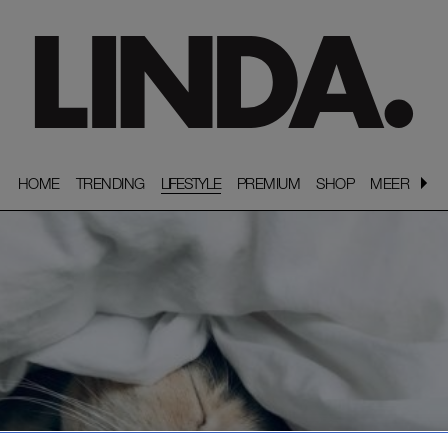
HOME
HOME
TRENDING
TRENDING
LIFESTYLE
PREMIUM
PREMIUM
SHOP
SHOP
MEER
MEER