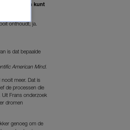
 of je dromen kunt
oit onthoudt, ja.
an is dat bepaalde
entific American Mind
.
nooit meer. Dat is
ief de processen die
t. Uit Frans onderzoek
jker dromen
 wekker genoeg om de