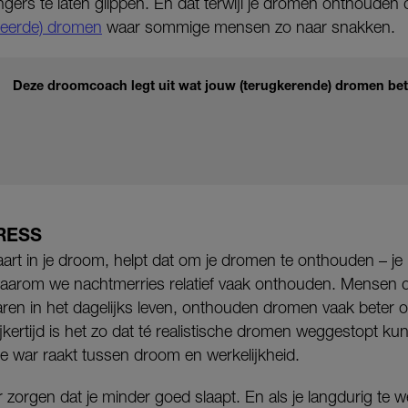
gers te laten glippen. En dat terwijl je dromen onthouden d
sseerde) dromen
waar sommige mensen zo naar snakken.
Deze droomcoach legt uit wat jouw (terugkerende) dromen be
RESS
vaart in je droom, helpt dat om je dromen te onthouden – je
 waarom we nachtmerries relatief vaak onthouden. Mensen die
aren in het dagelijks leven, onthouden dromen vaak beter 
lijkertijd is het zo dat té realistische dromen weggestopt k
 de war raakt tussen droom en werkelijkheid.
zorgen dat je minder goed slaapt. En als je langdurig te wei