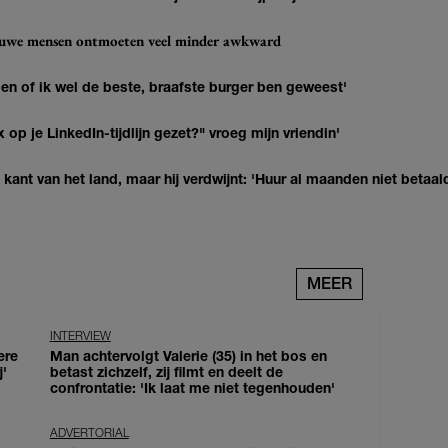
ieuwe mensen ontmoeten veel minder awkward
agen of ik wel de beste, braafste burger ben geweest'
op je LinkedIn-tijdlijn gezet?" vroeg mijn vriendin'
kant van het land, maar hij verdwijnt: 'Huur al maanden niet betaal
MEER
INTERVIEW
ere
Man achtervolgt Valerie (35) in het bos en
j'
betast zichzelf, zij filmt en deelt de
confrontatie: 'Ik laat me niet tegenhouden'
ADVERTORIAL