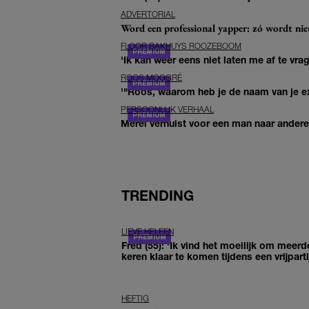
ADVERTORIAL
Word een professional yapper: zó wordt n
FLOOR BAKHUYS ROOZEBOOM
'Ik kan weer eens niet laten me af te vr
ROOS MOGGRÉ
'"Roos, waarom heb je de naam van je ex 
PERSOONLIJK VERHAAL
Merel verhuist voor een man naar andere 
TRENDING
LIEVE HELEEN
Fred (55): 'Ik vind het moeilijk om meerd
keren klaar te komen tijdens een vrijparti
HEFTIG