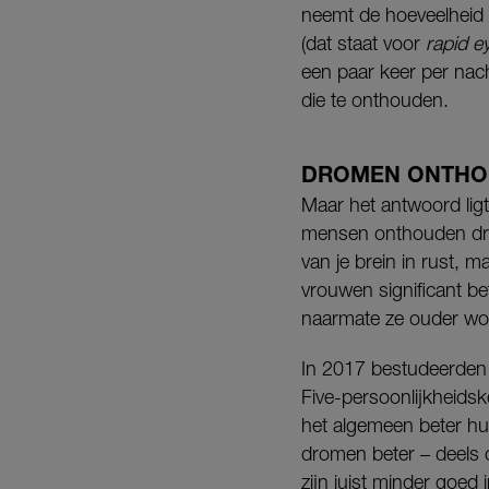
neemt de hoeveelheid 
(dat staat voor
rapid 
een paar keer per nac
die te onthouden.
DROMEN ONTHO
Maar het antwoord lig
mensen onthouden drom
van je brein in rust, 
vrouwen significant b
naarmate ze ouder word
In 2017 bestudeerden
Five-persoonlijkheids
het algemeen beter hu
dromen beter – deels 
zijn juist minder goed