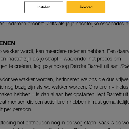
maal niks herinneren van je dromen. Maar wat bepaalt
Instellen
Akkoord
: iedereen droomt. Zélfs als je je nachtelijke escapades no
SENEN
co wakker wordt, kan meerdere redenen hebben. Een daarv
en inactief zijn als je slaapt – waaronder het proces om
gen te creëren, legt psycholoog Deirdre Barrett uit aan
Sci
 vóór we wakker worden, herinneren we ons die dus vrijwel 
e nog bezig zijn als we wakker worden. Ons brein – inclus
aken hebben – is dan al aan het opstarten, legt Barrett ui
 dat mensen die een actief brein hebben in rust gemakkeli
lt per persoon.
e afleiding het onthouden nog in de weg staan; vaak is de