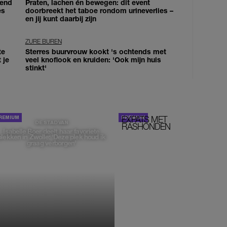
iend
Praten, lachen én bewegen: dit event
es
doorbreekt het taboe rondom urineverlies –
en jij kunt daarbij zijn
ZURE BUREN
te
Sterres buurvrouw kookt 's ochtends met
 je
veel knoflook en kruiden: 'Ook mijn huis
stinkt'
EXPATS MET
STOM!
DE STAD VAN
RASHONDEN
Isabelle Boer deelt haar favoriete
plekken in Zwolle: 'Deze plek houd ik
graag verborgen'
MONIQUE KLEMANN