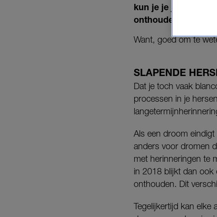
kun je je juist hele
onthouden?
Want, goed om te weten
SLAPENDE HER
Dat je toch vaak blan
processen in je hersen
langetermijnherinnerin
Als een droom eindigt
anders voor dromen di
met herinneringen te m
in 2018 blijkt dan ook
onthouden. Dit verschi
Tegelijkertijd kan elk