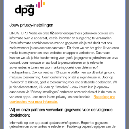
showprogramma (
Traumhochzeit
, de Duitse variant van
Love
Letters
) presenteren in Duitsland. Op mijn 27ste, met slechts
een paar jaar schoolduits achter de rug en een spoedcursus
Duits van een paar weken waarin ik me volledig toegelegd had
Jouw privacy-instellingen
op kleffe zinnen als ‘Du bist bestimmt im siebten Himmel’,
LINDA., DPG Media en onze
92
advertentiepartners gebruiken cookies om
‘Was für ein traumhaftes Brautkleid’, ‘Ein Heiratsantrag mit
informatie over je apparaat, locatie, browser en surfgedrag te verzamelen.
Deze informatie combineren we met de gegevens die je zelf deelt met ons,
weissen Pferden: wie unglaublich romantisch.’
zoals wanneer je een account aanmaakt. Dit doen we om het gebruik van onze
media te analyseren en onze websites en apps te verbeteren. Daarnaast
Tegen de tijd dat voor de eerste show de studio volstroomde
kunnen we, als je hier toestemming voor geeft, je gegevens gebruiken om onze
content, communicatie en aanbod te personaliseren en je relevante
met 600 man Duits publiek, sloeg de paniek keihard toe. Stel
advertenties te tonen, en voor marketingdoeleinden delen met 4
dat zo’n kandidaat iets zegt wat ik niet versta, of ik iets heel
mediapartners. Ook content van 13 externe platformen wordt enkel getoond
stoms zeg… Ze kennen me helemaal niet. Oh God, ik moet zo
met jouw toestemming. Geef toestemming of stel je eigen keuze in. Door op
"Akkoord" te klikken, geef je toestemming voor onderstaande doeleinden. Wil
die mega showtrap af, waarom heb ik ja gezegd toen ze me
je niet alles toestaan, klik dan op “Instellen”. Jouw keuze kun je opnieuw
vroegen? Ik heb backstage bijna staan overgeven in een
aanpassen via “Privacy-instellingen” onderaan onze websites of in de menu’s
van onze apps. Lees meer in ons privacy- en cookiebeleid.
Raadpleeg ons
plastic bak met rozen van de zenuwen. Mijn gezicht was net
cookiebeleid voor meer informatie.
zo groen van ellende als het satijnen jasje dat ik droeg. Mijn
Wij en onze partners verwerken gegevens voor de volgende
broer probeerde me nog moed in te praten, maar ik zag dat
doeleinden:
hij plaatsvervangend minstens zo nerveus was als ik, dus dat
Informatie op een apparaat opslaan en/of openen. Beperkte gegevens
hielp helemaal niet.
gebruiken om advertenties te selecteren. Publieksgroepen begrijpen aan de