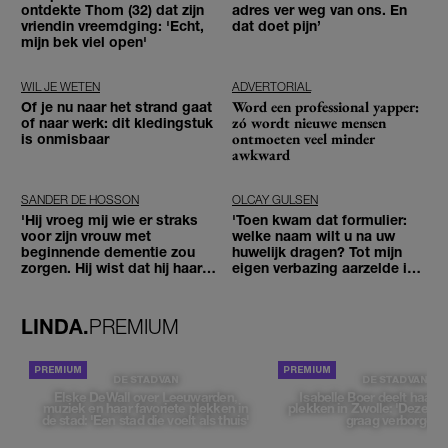
ontdekte Thom (32) dat zijn
adres ver weg van ons. En
vriendin vreemdging: 'Echt,
dat doet pijn’
mijn bek viel open'
WIL JE WETEN
ADVERTORIAL
Word een professional yapper:
Of je nu naar het strand gaat
zó wordt nieuwe mensen
of naar werk: dit kledingstuk
ontmoeten veel minder
is onmisbaar
awkward
SANDER DE HOSSON
OLCAY GULSEN
'Hij vroeg mij wie er straks
'Toen kwam dat formulier:
voor zijn vrouw met
welke naam wilt u na uw
beginnende dementie zou
huwelijk dragen? Tot mijn
zorgen. Hij wist dat hij haar
eigen verbazing aarzelde ik
zou moeten loslaten'
geen moment'
LINDA.
PREMIUM
DE STAD VAN
DE STAD VAN
Elske DeWall over Leeuwarden,
Isabelle Boer deelt haar f
muziek en haar favoriete plekken in
plekken in Zwolle: 'Deze pl
de stad: 'Een stad die voelt als thuis'
graag verborgen'