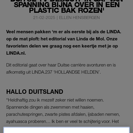
SPANNING BIJNA OVER IN EEN
PLASTIC BAK ROZEN'
21-02-2025
|
ELLEN HENSBERGEN
Veel mensen pakken ‘m er als eerste bij als de LINDA.
op de mat ploft: het editorial van Linda de Mol. Onze
favorieten delen we graag nog een keertje met je op
LINDA.nl.
Dit editorial gaat over haar Duitse carrière avonturen en is
afkomstig uit LINDA.237 ‘HOLLANDSE HELDEN’.
HALLO DUITSLAND
“Heldhaftig zou ik mezelf zeker niet willen noemen.
Spannende dingen als zwemmen met haaien,
parachutespringen, zwarte pistes afdalen, ijsbaden nemen,
ayahuasca proberen… Ik ben er veel te schijterig voor. Het
‘dapperste’ dat ik ooit gedaan heb, is een groot