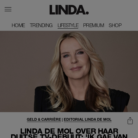
HOME
HOME
TRENDING
TRENDING
LIFESTYLE
PREMIUM
PREMIUM
SHOP
SHOP
GELD & CARRIÈRE
|
EDITORIAL LINDA DE MOL
LINDA DE MOL OVER HAAR
DUITSE TV-DEBUUT: 'IK GAF VAN