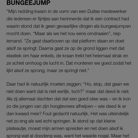
BUNGEEJUMP
“Mijn redding kwam in de vorm van een Duitse medewerker
die iedereen er fijntjes aan herinnerde dat ik een contract had
waarin stond dat ik geen gevaarlijke dingen als bungeejumpen
mocht doen. “Maar als we het nou eens omdraaien”, riep
iemand. “Ze gaat daarboven op dat platform staan en doet
alsóf ze springt. Daarna gaat ze op de grond liggen met dat
elastiek om haar enkels, de kraan trekt het helemaal strak en
ze schiet omhoog de lucht in. Dat monteren we goed zodat het
lijkt alsof ze sprong, maar ze springt niet.”
Daar had ik natuurlijk moeten zeggen: “Ho, stop, dat gaan we
niet doen want dat is niet eerlijk, toch?” maar dat deed ik niet.
Als zij allemaal dachten dat dat een goed idee was – en ik kon
zo die jongen van zijn hoogtevrees afhelpen – wie deed ik er
dan kwaad mee? Fout gedacht natuurlijk. Het was uiteindelijk
net zo eng als wel echt springen. Ik stond op dat kleine
plateautje, moest mijn armen spreiden en net doen alsof ik
sprong wat al doodeng was, want het waaide nogal. Maar het