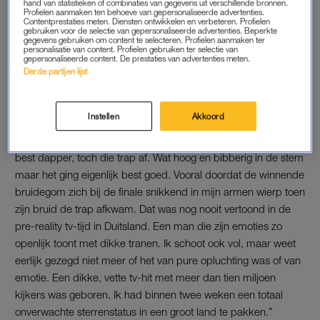
hand van statistieken of combinaties van gegevens uit verschillende bronnen.
Profielen aanmaken ten behoeve van gepersonaliseerde advertenties.
Contentprestaties meten. Diensten ontwikkelen en verbeteren. Profielen
gebruiken voor de selectie van gepersonaliseerde advertenties. Beperkte
Linda de Mol en haar
gegevens gebruiken om content te selecteren. Profielen aanmaken ter
fascinatie voor reality tv: 'Eerst
personalisatie van content. Profielen gebruiken ter selectie van
voel ik weerzin, dan sympathie'
gepersonaliseerde content. De prestaties van advertenties meten.
Derde partijen lijst
LEES OOK
Instellen
Akkoord
Maar enfin, ik kon niet meer terug, dus daar ging ik uiteindelijk,
best dapper, toch die trap af. Wat hoog en bibberig in de stem
maar het ging eigenlijk best goed. Vooral doordat de winnende
bruidegom zich bij de finale snikkend in mijn armen wierp toen
zijn bruid de trap afkwam. Dat was nog nooit vertoond in de
pre-reality tv-tijd in Duitsland. Een man die zijn emoties zo
openlijk toont met dikke tranen. Ik schoot ook vol, maar weet
eerlijk gezegd niet meer of het van pure opluchting was of van
emotie. Een dikke, vette tv-hit met meer dan tien miljoen
kijkers was geboren. Ik had binnen twee weken een totaal
onverwachte sterrenstatus in een groot land te pakken.”