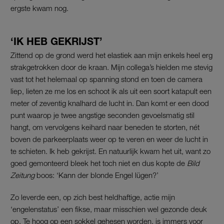
ergste kwam nog.
‘IK HEB GEKRIJST’
Zittend op de grond werd het elastiek aan mijn enkels heel erg
strakgetrokken door de kraan. Mijn collega’s hielden me stevig
vast tot het helemaal op spanning stond en toen de camera
liep, lieten ze me los en schoot ik als uit een soort katapult een
meter of zeventig knalhard de lucht in. Dan komt er een dood
punt waarop je twee angstige seconden gevoelsmatig stil
hangt, om vervolgens keihard naar beneden te storten, nét
boven de parkeerplaats weer op te veren en weer de lucht in
te schieten. Ik heb gekrijst. En natuurlijk kwam het uit, want zo
goed gemonteerd bleek het toch niet en dus kopte de
Bild
Zeitung
boos: ‘Kann der blonde Engel lügen?’
Zo leverde een, op zich best heldhaftige, actie mijn
‘engelenstatus’ een fikse, maar misschien wel gezonde deuk
op. Te hoog op een sokkel gehesen worden, is immers voor