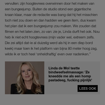
vervullen: zijn hoogtevrees overwinnen door het maken van
een bungeejump. Buiten de studio stond een gigantische
kraan klaar, maar de redactie was bang dat hij het misschien
toch niet zou doen en dan hadden we geen item, dus kwam
het plan dat ik een bungeejump zou maken. We zouden dat
filmen en het laten zien, zo van: zie je, Linda durft het ook. Nou
heb ik niet echt hoogtevrees (mijn vader wel, extreem zelfs.
Die zei altijd dat-ie al duizelig werd als hij in een diep bord
keek) maar toen ik het platform van bijna 80 meter hoog zag,
wilde ik er toch heel ‘onheldhaftig’ even over nadenken.”
Linda de Mol testte
bindweefselmassage: 'Ze
kneedde me als een homp
pastadeeg, fucking pijnlijk'
LEES OOK