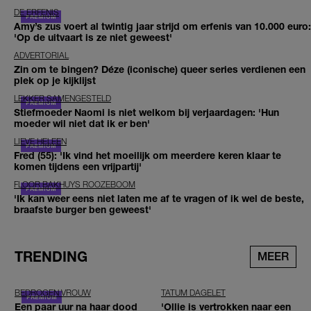
DE ERFENIS
Amy’s zus voert al twintig jaar strijd om erfenis van 10.000 euro:
'Op de uitvaart is ze niet geweest'
ADVERTORIAL
Zin om te bingen? Déze (iconische) queer series verdienen een
plek op je kijklijst
LEKKER SAMENGESTELD
Stiefmoeder Naomi is niet welkom bij verjaardagen: 'Hun
moeder wil niet dat ik er ben'
LIEVE HELEEN
Fred (55): 'Ik vind het moeilijk om meerdere keren klaar te
komen tijdens een vrijpartij'
FLOOR BAKHUYS ROOZEBOOM
'Ik kan weer eens niet laten me af te vragen of ik wel de beste,
braafste burger ben geweest'
TRENDING
MEER
BEDROGEN VROUW
TATUM DAGELET
Een paar uur na haar dood
'Ollie is vertrokken naar een