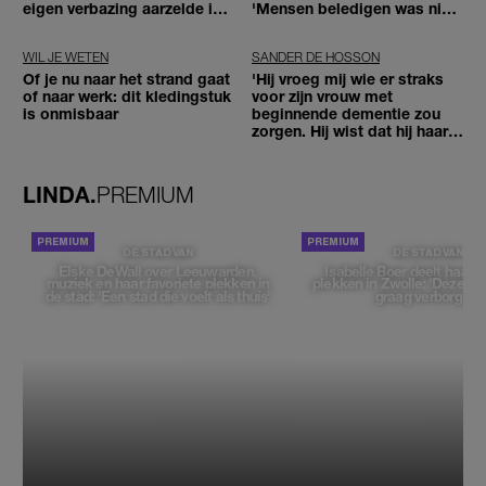
eigen verbazing aarzelde ik
'Mensen beledigen was niet
geen moment'
leuk meer'
WIL JE WETEN
SANDER DE HOSSON
Of je nu naar het strand gaat
'Hij vroeg mij wie er straks
of naar werk: dit kledingstuk
voor zijn vrouw met
is onmisbaar
beginnende dementie zou
zorgen. Hij wist dat hij haar
zou moeten loslaten'
LINDA.
PREMIUM
DE STAD VAN
DE STAD VAN
Elske DeWall over Leeuwarden,
Isabelle Boer deelt haar f
muziek en haar favoriete plekken in
plekken in Zwolle: 'Deze pl
de stad: 'Een stad die voelt als thuis'
graag verborgen'