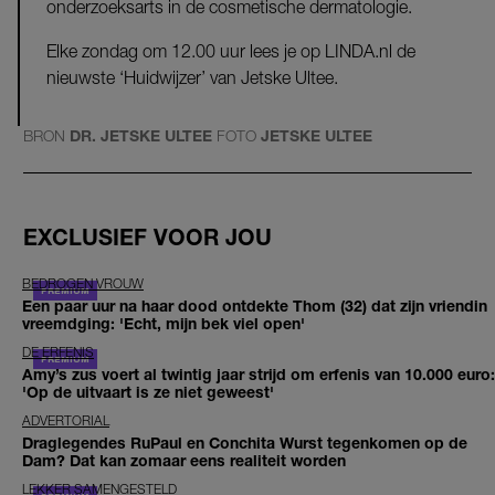
onderzoeksarts in de cosmetische dermatologie.
Elke zondag om 12.00 uur lees je op LINDA.nl de
nieuwste ‘Huidwijzer’ van Jetske Ultee.
BRON
DR. JETSKE ULTEE
FOTO
JETSKE ULTEE
EXCLUSIEF VOOR JOU
BEDROGEN VROUW
Een paar uur na haar dood ontdekte Thom (32) dat zijn vriendin
vreemdging: 'Echt, mijn bek viel open'
DE ERFENIS
Amy’s zus voert al twintig jaar strijd om erfenis van 10.000 euro:
'Op de uitvaart is ze niet geweest'
ADVERTORIAL
Draglegendes RuPaul en Conchita Wurst tegenkomen op de
Dam? Dat kan zomaar eens realiteit worden
LEKKER SAMENGESTELD