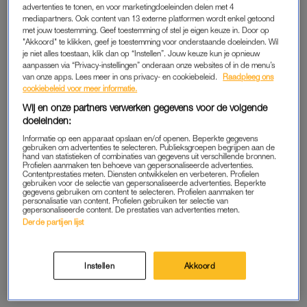
advertenties te tonen, en voor marketingdoeleinden delen met 4
mediapartners. Ook content van 13 externe platformen wordt enkel getoond
met jouw toestemming. Geef toestemming of stel je eigen keuze in. Door op
DE OPLOSSING?
"Akkoord" te klikken, geef je toestemming voor onderstaande doeleinden. Wil
je niet alles toestaan, klik dan op “Instellen”. Jouw keuze kun je opnieuw
Er zijn verschillende methodes om deze gist (en de
aanpassen via “Privacy-instellingen” onderaan onze websites of in de menu’s
huidvlekjes) te behandelen. Dit zijn mijn tips:
van onze apps. Lees meer in ons privacy- en cookiebeleid.
Raadpleeg ons
cookiebeleid voor meer informatie.
Voorkom een broeierige omgeving:
Wij en onze partners verwerken gegevens voor de volgende
doeleinden:
Zweet je veel? Wissel dan regelmatig van kleding. Ventileer je
slaapkamer om overmatig zweten te voorkomen en droog je
Informatie op een apparaat opslaan en/of openen. Beperkte gegevens
gebruiken om advertenties te selecteren. Publieksgroepen begrijpen aan de
huid goed af na het douchen.
hand van statistieken of combinaties van gegevens uit verschillende bronnen.
Profielen aanmaken ten behoeve van gepersonaliseerde advertenties.
Contentprestaties meten. Diensten ontwikkelen en verbeteren. Profielen
gebruiken voor de selectie van gepersonaliseerde advertenties. Beperkte
De juiste skincare:
gegevens gebruiken om content te selecteren. Profielen aanmaken ter
Vermijd vette producten, want die kunnen het probleem
personalisatie van content. Profielen gebruiken ter selectie van
gepersonaliseerde content. De prestaties van advertenties meten.
verergeren. Kies voor producten die de talgproductie
Derde partijen lijst
reguleren, met ingrediënten zoals niacinamide en
zoethoutwortelextract. Zo help je de balans van het
Instellen
Akkoord
microbioom (waar de gist onderdeel van uitmaakt) op je huid
te herstellen.