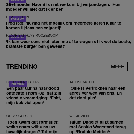
Stiefmoeder Naomi is niet welkom bij verjaardagen: 'Hun
moeder wil niet dat ik er ben'
LIEVE HELEEN
Fred (55): 'Ik vind het moeilijk om meerdere keren klaar te
komen tijdens een vrijpartij'
FLOOR BAKHUYS ROOZEBOOM
'Ik kan weer eens niet laten me af te vragen of ik wel de beste,
braafste burger ben geweest'
TRENDING
MEER
BEDROGEN VROUW
TATUM DAGELET
Een paar uur na haar dood
'Ollie is vertrokken naar een
ontdekte Thom (32) dat zijn
adres ver weg van ons. En
vriendin vreemdging: 'Echt,
dat doet pijn’
mijn bek viel open'
OLCAY GULSEN
WIL JE ZIEN
'Toen kwam dat formulier:
Tatum Dagelet blikt samen
welke naam wilt u na uw
met Saskia Weerstand terug
huwelijk dragen? Tot mijn
op 'Brutale Meiden':