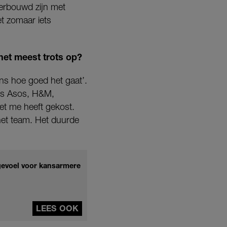
derbouwd zijn met
et zomaar iets
het meest trots op?
eens hoe goed het gaat’.
als Asos, H&M,
et me heeft gekost.
het team. Het duurde
gevoel voor kansarmere
LEES OOK