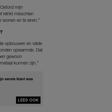
n Oxford mijn
 klinkt misschien
te wonen en te leren.”
t?
wilde opbouwen en wilde
seconden opwarmde. Dat
n ben gewoon
metaal kunnen zijn.”
n eerste klant was
LEES OOK