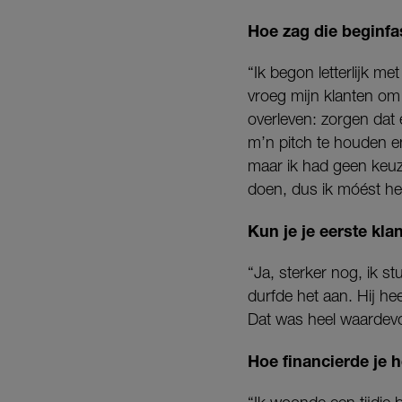
Hoe zag die beginfa
“Ik begon letterlijk me
vroeg mijn klanten om 
overleven: zorgen dat
m’n pitch te houden en 
maar ik had geen keuz
doen, dus ik móést het
Kun je je eerste kla
“Ja, sterker nog, ik s
durfde het aan. Hij h
Dat was heel waardevo
Hoe financierde je h