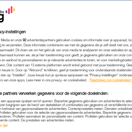
cy-instellingen
 Media en onze
92
advertentiepartners gebruiken cookies om informatie over je apparaat, lo
g te verzamelen. Deze informatie combineren we met de gegevens die je zelf deelt met ons, z
aanmaakt. Dit doen we om het gebruik van onze media te analyseren en onze websites en a
Daarnaast kunnen we, als je hier toestemming voor geeft, je gegevens gebruiken om onze con
 en aanbod te personaliseren en je relevante advertenties te tonen, en voor marketingdoele
ers. Ook content van 13 externe platformen wordt enkel getoond met jouw toestemming. Ge
gen keuze in. Door op "Akkoord" te klikken, geef je toestemming voor onderstaande doeleinden. 
k dan op “Instellen”. Jouw keuze kun je opnieuw aanpassen via “Privacy-instellingen” ondera
u’s van onze apps. Lees meer in ons privacy- en cookiebeleid.
Raadpleeg ons cookiebeleid 
GELD & CARRIÈRE
|
ZIJ IS DE BAAS
KAHN BEGON OP HAAR 21E
e partners verwerken gegevens voor de volgende doeleinden:
ENENBEDRIJF: 'HET WAS 
p een apparaat opslaan en/of openen. Beperkte gegevens gebruiken om advertenties te sele
pen begrijpen aan de hand van statistieken of combinaties van gegevens uit verschillende br
 behoeve van gepersonaliseerde advertenties. Contentprestaties meten. Diensten ontwikkel
IN HET BEGIN'
Profielen gebruiken voor de selectie van gepersonaliseerde advertenties. Beperkte gegeven
lecteren. Profielen aanmaken ter personalisatie van content. Profielen gebruiken ter selectie 
eerde content. De prestaties van advertenties meten.
02-12-2025
|
BLOEM VAN BEIJSTERVELDT
 lijst