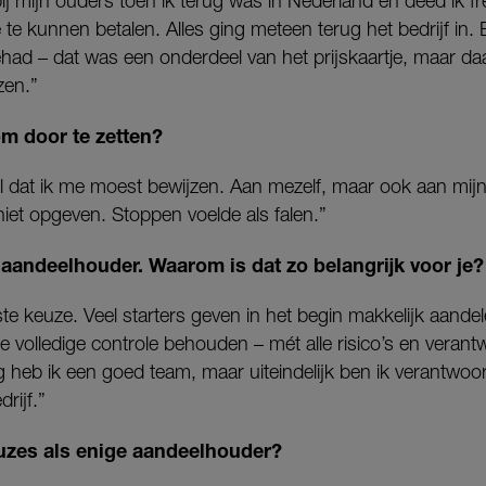
bij mijn ouders toen ik terug was in Nederland en deed ik 
 te kunnen betalen. Alles ging meteen terug het bedrijf in.
ehad – dat was een onderdeel van het prijskaartje, maar daa
zen.”
om door te zetten?
l dat ik me moest bewijzen. Aan mezelf, maar ook aan mijn
 niet opgeven. Stoppen voelde als falen.”
 aandeelhouder. Waarom is dat zo belangrijk voor je?
te keuze. Veel starters geven in het begin makkelijk aande
e volledige controle behouden – mét alle risico’s en verant
g heb ik een goed team, maar uiteindelijk ben ik verantwoor
rijf.”
uzes als enige aandeelhouder?