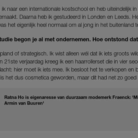
 ik naar een internationale kostschool en heb uiteindelijk i
emaakt. Daarna heb ik gestudeerd in Londen en Leeds. Het
was het eigenlijk heel normaal om al jong in het buitenland 
 studie begon je al met ondernemen. Hoe ontstond da
pland of strategisch. Ik wist alleen wél dat ik iets groots 
 21ste verjaardag kreeg ik een haarrollerset die in vier 
 dacht: hier moet ik iets mee. Ik besloot het te verkopen e
k is het dus cosmetica geworden, maar dit had net zo goed 
Ratna Ho is eigenaresse van duurzaam modemerk Fraenck: 'Mij
Armin van Buuren'