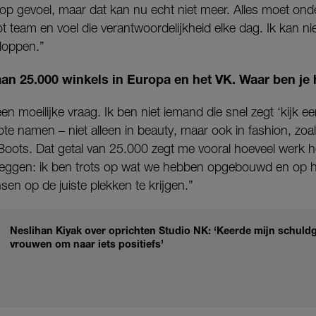
 op gevoel, maar dat kan nu echt niet meer. Alles moet on
ot team en voel die verantwoordelijkheid elke dag. Ik kan ni
loppen.”
an 25.000 winkels in Europa en het VK. Waar ben je 
d een moeilijke vraag. Ik ben niet iemand die snel zegt ‘kijk 
te namen – niet alleen in beauty, maar ook in fashion, zo
oots. Dat getal van 25.000 zegt me vooral hoeveel werk h
 zeggen: ik ben trots op wat we hebben opgebouwd en op 
sen op de juiste plekken te krijgen.”
Neslihan Kiyak over oprichten Studio NK: ‘Keerde mijn schuld
vrouwen om naar iets positiefs’