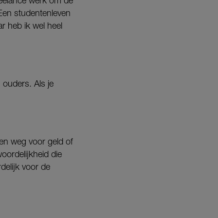
freelance werk om de
 Een studentenleven
r heb ik wel heel
 ouders. Als je
len weg voor geld of
woordelijkheid die
delijk voor de