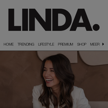
HOME
HOME
TRENDING
TRENDING
LIFESTYLE
LIFESTYLE
PREMIUM
PREMIUM
SHOP
SHOP
MEER
MEER