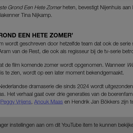
te Grond Een Hete Zomer
heten, bevestigt Nijenhuis aan
iakenner Tina Nijkamp.
GROND EEN HETE ZOMER’
lm wordt geschreven door hetzelfde team dat ook de serie sc
am van de Rest, die ook als regisseur bij de tv-serie betr
n dat de film komende zomer wordt opgenomen. Wanneer
Wo
is te zien, wordt op een later moment bekendgemaakt.
Nederlandse dramaserie die sinds 2024 wordt uitgezon
 Het verhaal gaat over drie generaties van de boerenfamili
n
Peggy Vrijens
,
Anouk Maas
en Hendrik Jan Bökkers zijn te
ger instellingen aan om dit YouTube item te kunnen bekijk