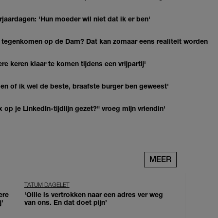
jaardagen: 'Hun moeder wil niet dat ik er ben'
 tegenkomen op de Dam? Dat kan zomaar eens realiteit worden
re keren klaar te komen tijdens een vrijpartij'
agen of ik wel de beste, braafste burger ben geweest'
op je LinkedIn-tijdlijn gezet?" vroeg mijn vriendin'
MEER
TATUM DAGELET
ere
'Ollie is vertrokken naar een adres ver weg
j'
van ons. En dat doet pijn’