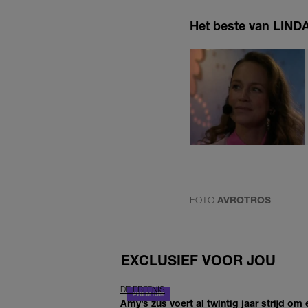
Het beste van LINDA.
FOTO
AVROTROS
EXCLUSIEF VOOR JOU
DE ERFENIS
Amy’s zus voert al twintig jaar strijd om 