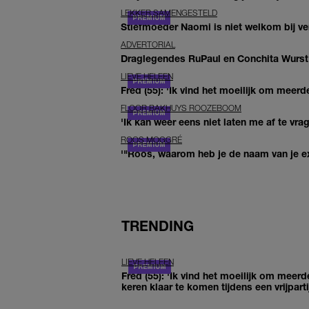
LEKKER SAMENGESTELD
Stiefmoeder Naomi is niet welkom bij ver
ADVERTORIAL
Draglegendes RuPaul en Conchita Wurst
LIEVE HELEEN
Fred (55): 'Ik vind het moeilijk om meerde
FLOOR BAKHUYS ROOZEBOOM
'Ik kan weer eens niet laten me af te vr
ROOS MOGGRÉ
'"Roos, waarom heb je de naam van je ex 
TRENDING
LIEVE HELEEN
Fred (55): 'Ik vind het moeilijk om meerd
keren klaar te komen tijdens een vrijparti