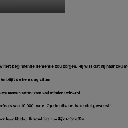
MONIQUE KLEMANN
ouw met beginnende dementie zou zorgen. Hij wist dat hij haar zou m
t én blijft de hele dag zitten
ieuwe mensen ontmoeten veel minder awkward
erfenis van 10.000 euro: 'Op de uitvaart is ze niet geweest'
r haar libido: 'Ik vond het moeilijk te beseffen'