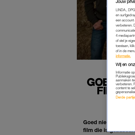
Jouw priva
LINDA., DPG
en surfgedra
een account 
verbeteren. 
communicatie
4 mediapartn
of stel je ei
toestaan, kli
of in de men
informatie.
Wij en onz
Informatie o
Publieksgroe
GOED NI
aanmaken ten
verbeteren. 
FILM V
content te se
gepersonalis
Derde partijen
Goed nieuws voor de
film die is gebaseer