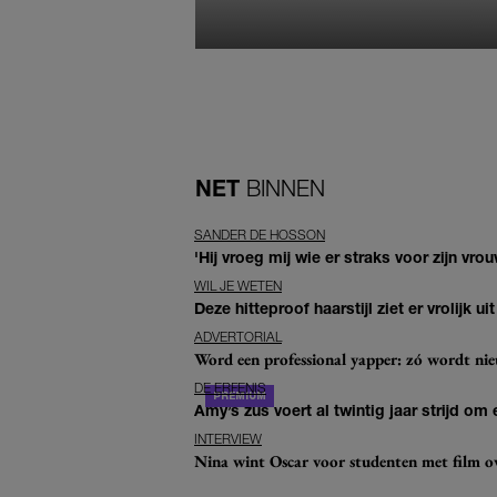
NET
BINNEN
SANDER DE HOSSON
'Hij vroeg mij wie er straks voor zijn vr
WIL JE WETEN
Deze hitteproof haarstijl ziet er vrolijk ui
ADVERTORIAL
Word een professional yapper: zó wordt n
DE ERFENIS
Amy’s zus voert al twintig jaar strijd om 
INTERVIEW
Nina wint Oscar voor studenten met film ove