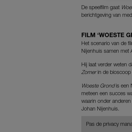
De speelfilm gaat
Woes
berichtgeving van med
FILM ‘WOESTE 
Het scenario van de fi
Nijenhuis samen met Ar
Hij laat verder wete
Zomer
in de bioscoop 
Woeste Grond
is een 
meteen een succes was.
waarin onder andere
Johan Nijenhuis.
Pas de privacy mana