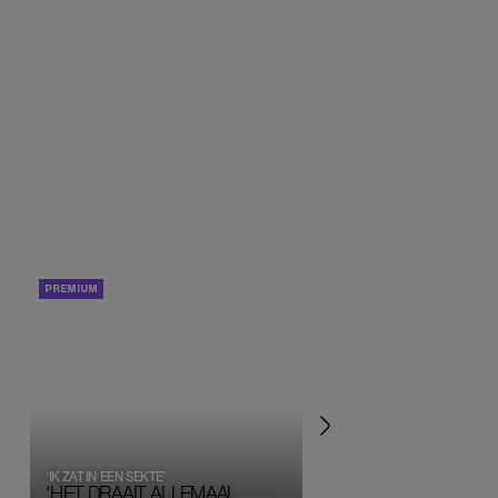
PORTRETTEN
PERSOONLIJK VERHA
‘IK ZAT IN EEN SEKTE’
‘HET DRAAIT ALLEMAAL