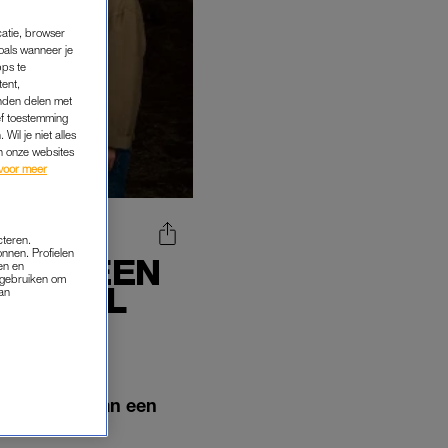
catie, browser
oals wanneer je
pps te
tent,
inden delen met
ef toestemming
Wil je niet alles
an onze websites
voor meer
cteren.
onnen. Profielen
KOMT EEN
en en
s gebruiken om
E TITEL
van
huis werkt aan een