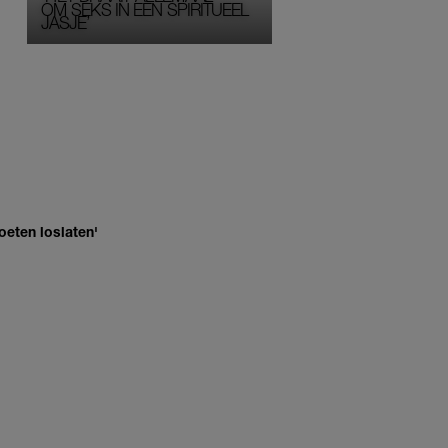
OM SEKS IN EEN SPIRITUEEL 
JASJE’
oeten loslaten'