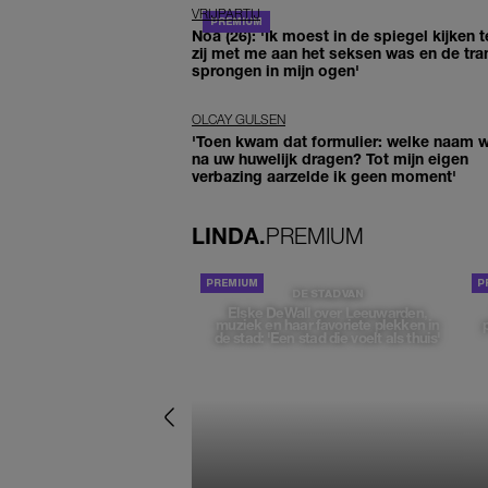
VRIJPARTIJ
Noa (26): 'Ik moest in de spiegel kijken t
zij met me aan het seksen was en de tra
sprongen in mijn ogen'
OLCAY GULSEN
'Toen kwam dat formulier: welke naam wi
na uw huwelijk dragen? Tot mijn eigen
verbazing aarzelde ik geen moment'
LINDA.
PREMIUM
DE STAD VAN
Elske DeWall over Leeuwarden,
muziek en haar favoriete plekken in
de stad: 'Een stad die voelt als thuis'