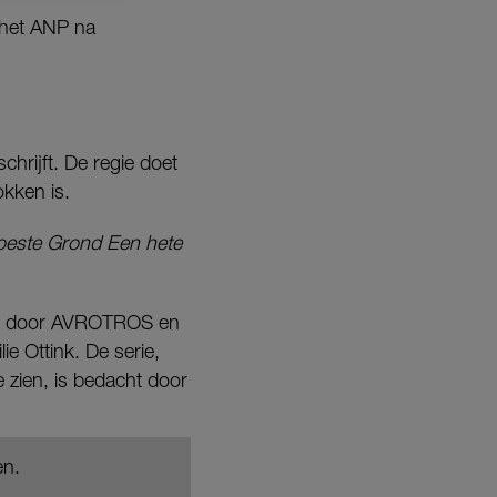
 het ANP na
hrijft. De regie doet
okken is.
este Grond Een hete
den door AVROTROS en
e Ottink. De serie,
 zien, is bedacht door
en.