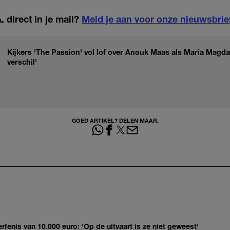
 direct in je mail?
Meld je aan voor onze nieuwsbrie
Kijkers 'The Passion' vol lof over Anouk Maas als Maria Magda
verschil'
GOED ARTIKEL? DELEN MAAR.
erfenis van 10.000 euro: 'Op de uitvaart is ze niet geweest'