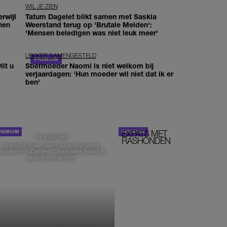
WIL JE ZIEN
erwijl
Tatum Dagelet blikt samen met Saskia
nen
Weerstand terug op 'Brutale Meiden':
'Mensen beledigen was niet leuk meer'
LEKKER SAMENGESTELD
lt u
Stiefmoeder Naomi is niet welkom bij
verjaardagen: 'Hun moeder wil niet dat ik er
ben'
EXPATS MET
STOM!
DE STAD VAN
RASHONDEN
Isabelle Boer deelt haar favoriete
plekken in Zwolle: 'Deze plek houd ik
graag verborgen'