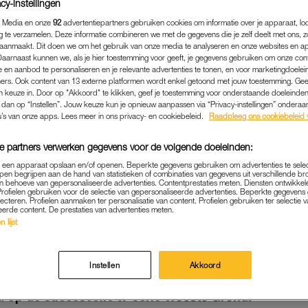
cy-instellingen
 Media en onze
92
advertentiepartners gebruiken cookies om informatie over je apparaat, lo
g te verzamelen. Deze informatie combineren we met de gegevens die je zelf deelt met ons, z
aanmaakt. Dit doen we om het gebruik van onze media te analyseren en onze websites en a
Daarnaast kunnen we, als je hier toestemming voor geeft, je gegevens gebruiken om onze con
 en aanbod te personaliseren en je relevante advertenties te tonen, en voor marketingdoele
ers. Ook content van 13 externe platformen wordt enkel getoond met jouw toestemming. Ge
gen keuze in. Door op "Akkoord" te klikken, geef je toestemming voor onderstaande doeleinden. 
k dan op “Instellen”. Jouw keuze kun je opnieuw aanpassen via “Privacy-instellingen” ondera
u’s van onze apps. Lees meer in ons privacy- en cookiebeleid.
Raadpleeg ons cookiebeleid 
e partners verwerken gegevens voor de volgende doeleinden:
ENTERTAINMENT
|
FILM
p een apparaat opslaan en/of openen. Beperkte gegevens gebruiken om advertenties te sele
pen begrijpen aan de hand van statistieken of combinaties van gegevens uit verschillende br
EUWS VOOR DE FANS: ER 
 behoeve van gepersonaliseerde advertenties. Contentprestaties meten. Diensten ontwikkel
Profielen gebruiken voor de selectie van gepersonaliseerde advertenties. Beperkte gegeven
AN 'WOESTE GROND' (EN D
lecteren. Profielen aanmaken ter personalisatie van content. Profielen gebruiken ter selectie 
eerde content. De prestaties van advertenties meten.
BELOOFT WAT)
 lijst
03-04-2026
|
LINDA.
Instellen
Akkoord
 fans van de populaire serie: regisseur Johan Nijen
d op de succesvolle tv-serie
Woeste Grond
.