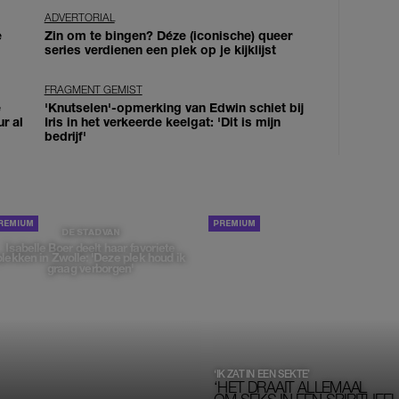
ADVERTORIAL
e
Zin om te bingen? Déze (iconische) queer
series verdienen een plek op je kijklijst
FRAGMENT GEMIST
e
'Knutselen'-opmerking van Edwin schiet bij
ur al
Iris in het verkeerde keelgat: 'Dit is mijn
bedrijf'
PORTRETTEN
DE STAD VAN
Isabelle Boer deelt haar favoriete
plekken in Zwolle: 'Deze plek houd ik
graag verborgen'
‘IK ZAT IN EEN SEKTE’
‘HET DRAAIT ALLEMAAL