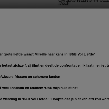
OM SEKS IN EEN SPIRITUEEL 
JASJE’
r grote liefde waagt Mireille haar kans in 'B&B Vol Liefde'
 betast zichzelf, zij filmt en deelt de confrontatie: 'Ik laat me niet
DA.lezers frissere en schonere tanden
veel knoflook en kruiden: 'Ook mijn huis stinkt'
 wending in 'B&B Vol Liefde': 'Hoopte dat je niet verliefd zou wor