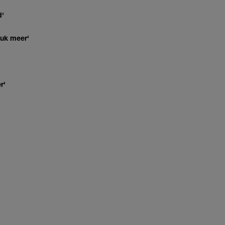
d'
euk meer'
r'