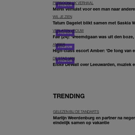
PERSOONLIJK VERHAAL
Merel verhuist voor een man naar andere 
WIL JE ZIEN
Tatum Dagelet blikt samen met Saskia W
VERLATEN VROUW
Fae (24): 'Vreemdgaan was uit den boze, d
AMBER
High-class escort Amber: 'De tong van ee
DE STAD VAN
Elske DeWall over Leeuwarden, muziek en 
TRENDING
GELEZEN BIJ DE TANDARTS
Marlijn Weerdenburg en partner na negen
eindelijk samen op vakantie