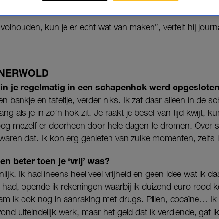
jft volhouden, kun je er echt wat van maken”, vertelt hij journ
INERWOLD
rin je regelmatig in een schapenhok werd opgesloten
 bankje en tafeltje, verder niks. Ik zat daar alleen in de s
ng als je in zo’n hok zit. Je raakt je besef van tijd kwijt, 
sloeg mezelf er doorheen door hele dagen te dromen. Over
 waren dat. Ik kon erg genieten van zulke momenten, zelfs
n beter toen je ‘vrij’ was?
nlijk. Ik had ineens heel veel vrijheid en geen idee wat ik 
 had, opende ik rekeningen waarbij ik duizend euro rood 
m ik ook nog in aanraking met drugs. Pillen, cocaïne… Ik
nd uiteindelijk werk, maar het geld dat ik verdiende, gaf ik