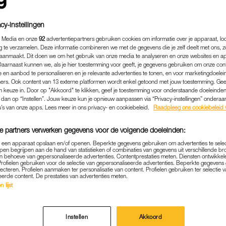
cy-instellingen
 Media en onze
92
advertentiepartners gebruiken cookies om informatie over je apparaat, lo
g te verzamelen. Deze informatie combineren we met de gegevens die je zelf deelt met ons, z
aanmaakt. Dit doen we om het gebruik van onze media te analyseren en onze websites en a
Daarnaast kunnen we, als je hier toestemming voor geeft, je gegevens gebruiken om onze con
 en aanbod te personaliseren en je relevante advertenties te tonen, en voor marketingdoele
ers. Ook content van 13 externe platformen wordt enkel getoond met jouw toestemming. Ge
gen keuze in. Door op "Akkoord" te klikken, geef je toestemming voor onderstaande doeleinden. 
k dan op “Instellen”. Jouw keuze kun je opnieuw aanpassen via “Privacy-instellingen” ondera
u’s van onze apps. Lees meer in ons privacy- en cookiebeleid.
Raadpleeg ons cookiebeleid 
e partners verwerken gegevens voor de volgende doeleinden:
ENTERTAINMENT
|
EXCLUSIEF IN LINDA.
p een apparaat opslaan en/of openen. Beperkte gegevens gebruiken om advertenties te sele
NTVLUCHTTE RUINERWOLD:
pen begrijpen aan de hand van statistieken of combinaties van gegevens uit verschillende br
 behoeve van gepersonaliseerde advertenties. Contentprestaties meten. Diensten ontwikkel
RIJ', MAAR DIEP ONGELUKK
Profielen gebruiken voor de selectie van gepersonaliseerde advertenties. Beperkte gegeven
lecteren. Profielen aanmaken ter personalisatie van content. Profielen gebruiken ter selectie 
eerde content. De prestaties van advertenties meten.
16-05-2022
|
ELLEN HENSBERGEN
 lijst
29) is een van de negen kinderen van
Ruinerwold
. N
Instellen
Akkoord
weld is hij nu een eigen online platform gestart om 