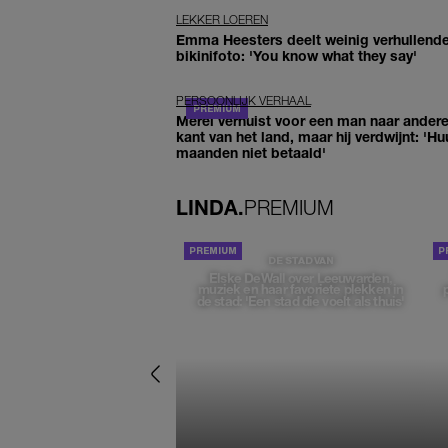
LEKKER LOEREN
Emma Heesters deelt weinig verhullend
bikinifoto: 'You know what they say'
PERSOONLIJK VERHAAL
Merel verhuist voor een man naar ander
kant van het land, maar hij verdwijnt: 'Hu
maanden niet betaald'
LINDA.
PREMIUM
DE STAD VAN
Elske DeWall over Leeuwarden,
muziek en haar favoriete plekken in
de stad: 'Een stad die voelt als thuis'