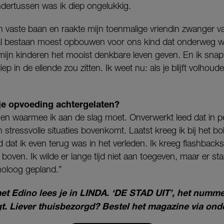
dertussen was ik diep ongelukkig.
een vaste baan en raakte mijn toenmalige vriendin zwanger v
al bestaan moest opbouwen voor ons kind dat onderweg wa
ijn kinderen het mooist denkbare leven geven. En ik snapte
iep in de ellende zou zitten. Ik weet nu: als je blijft volhoud
je opvoeding achtergelaten?
ngen waarmee ik aan de slag moet. Onverwerkt leed dat in p
 stressvolle situaties bovenkomt. Laatst kreeg ik bij het 
 dat ik even terug was in het verleden. Ik kreeg flashbacks
ven. Ik wilde er lange tijd niet aan toegeven, maar er st
holoog gepland.”
met Edino lees je in LINDA. ‘DE STAD UIT’, het num
igt. Liever thuisbezorgd? Bestel het magazine via on