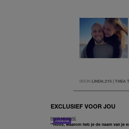
BRON
LINDA.215 | THEA 
EXCLUSIEF VOOR JOU
ROOS MOGGRÉ
'"Roos, waarom heb je de naam van je ex 