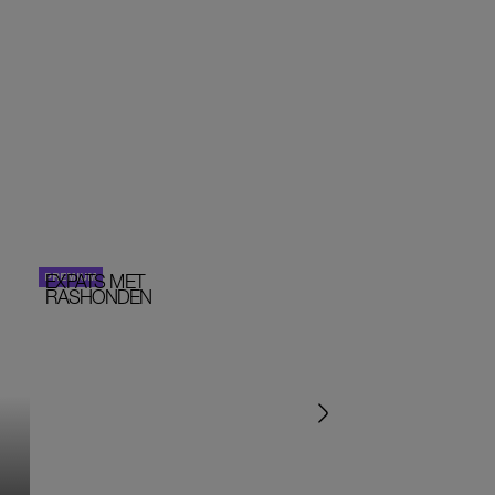
EXPATS MET
STOM!
PERSOONLIJK VERHA
RASHONDEN