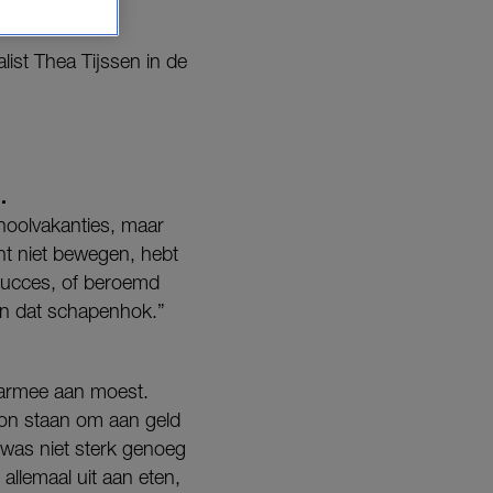
alist Thea Tijssen in de
.
choolvakanties, maar
kunt niet bewegen, hebt
 succes, of beroemd
 in dat schapenhok.”
daarmee aan moest.
kon staan om aan geld
 was niet sterk genoeg
 allemaal uit aan eten,