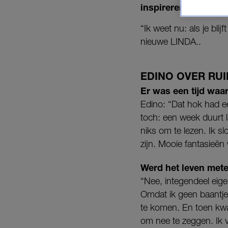
inspireren.
“Ik weet nu: als je bli
nieuwe LINDA..
EDINO OVER RU
Er was een tijd waa
Edino: “Dat hok had een
toch: een week duurt la
niks om te lezen. Ik 
zijn. Mooie fantasieën
Werd het leven metee
“Nee, integendeel eige
Omdat ik geen baantje
te komen. En toen kwa
om nee te zeggen. Ik vo