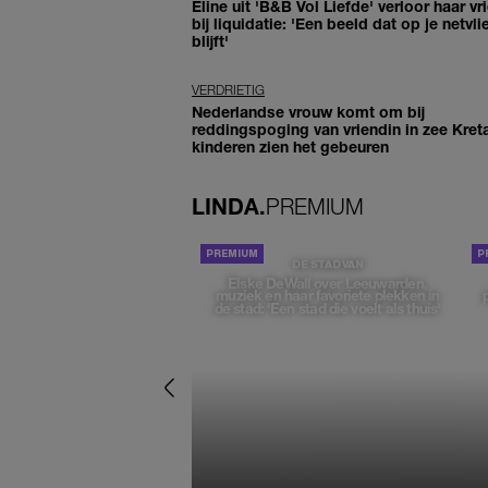
Eline uit 'B&B Vol Liefde' verloor haar vr
bij liquidatie: 'Een beeld dat op je netvli
blijft'
VERDRIETIG
Nederlandse vrouw komt om bij
reddingspoging van vriendin in zee Kret
kinderen zien het gebeuren
LINDA.
PREMIUM
DE STAD VAN
Elske DeWall over Leeuwarden,
muziek en haar favoriete plekken in
de stad: 'Een stad die voelt als thuis'