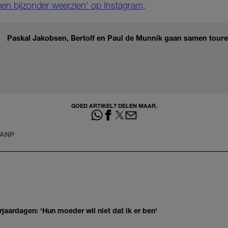
een bijzon
de
r weerzien’ op Instagram
.
Paskal Jakobsen, Bertolf en Paul de Munnik gaan samen tour
GOED ARTIKEL? DELEN MAAR.
ANP
jaardagen: 'Hun moeder wil niet dat ik er ben'