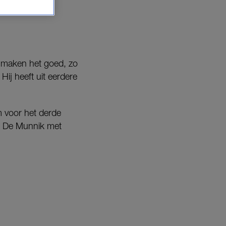
 maken het goed, zo
Hij heeft uit eerdere
 voor het derde
an De Munnik met