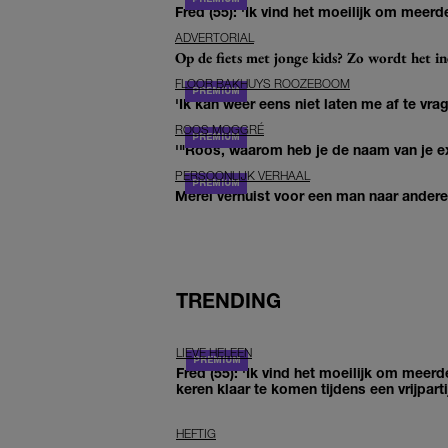
Fred (55): 'Ik vind het moeilijk om meerde
ADVERTORIAL
Op de fiets met jonge kids? Zo wordt het in
FLOOR BAKHUYS ROOZEBOOM
'Ik kan weer eens niet laten me af te vr
ROOS MOGGRÉ
'"Roos, waarom heb je de naam van je ex 
PERSOONLIJK VERHAAL
Merel verhuist voor een man naar andere 
TRENDING
LIEVE HELEEN
Fred (55): 'Ik vind het moeilijk om meerd
keren klaar te komen tijdens een vrijparti
HEFTIG