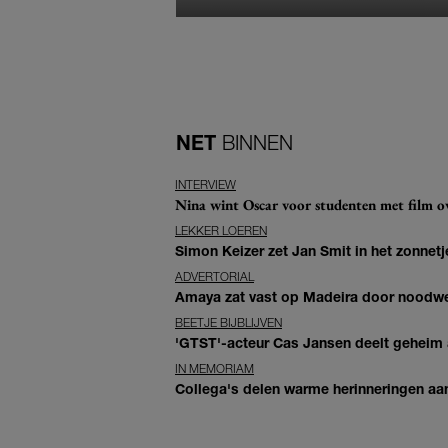
NET
BINNEN
INTERVIEW
Nina wint Oscar voor studenten met film ove
LEKKER LOEREN
Simon Keizer zet Jan Smit in het zonnetje
ADVERTORIAL
Amaya zat vast op Madeira door noodwee
BEETJE BIJBLIJVEN
'GTST'-acteur Cas Jansen deelt geheim ac
IN MEMORIAM
Collega's delen warme herinneringen aan 