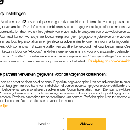
cy-instellingen
 Media en onze
92
advertentiepartners gebruiken cookies om informatie over je apparaat, lo
g te verzamelen. Deze informatie combineren we met de gegevens die je zelf deelt met ons, z
aanmaakt. Dit doen we om het gebruik van onze media te analyseren en onze websites en a
Daarnaast kunnen we, als je hier toestemming voor geeft, je gegevens gebruiken om onze con
 en aanbod te personaliseren en je relevante advertenties te tonen, en voor marketingdoele
ers. Ook content van 13 externe platformen wordt enkel getoond met jouw toestemming. Ge
gen keuze in. Door op "Akkoord" te klikken, geef je toestemming voor onderstaande doeleinden. 
k dan op “Instellen”. Jouw keuze kun je opnieuw aanpassen via “Privacy-instellingen” ondera
u’s van onze apps. Lees meer in ons privacy- en cookiebeleid.
Raadpleeg ons cookiebeleid 
e partners verwerken gegevens voor de volgende doeleinden:
ENTERTAINMENT
|
BABYNIEUWS
p een apparaat opslaan en/of openen. Beperkte gegevens gebruiken om advertenties te sele
E MUNNIK VADER GEWOR
pen begrijpen aan de hand van statistieken of combinaties van gegevens uit verschillende br
 behoeve van gepersonaliseerde advertenties. Contentprestaties meten. Diensten ontwikkel
E KINDJE (EN DIT IS ZIJN
Profielen gebruiken voor de selectie van gepersonaliseerde advertenties. Beperkte gegeven
lecteren. Profielen aanmaken ter personalisatie van content. Profielen gebruiken ter selectie 
eerde content. De prestaties van advertenties meten.
30-10-2023
|
MARTINE FINDHAMMER-SCHUT
 lijst
de geboortedag een concert met The Streamers gepla
Instellen
Akkoord
 laten schieten: Paul de Munnik is voor de vierde ke