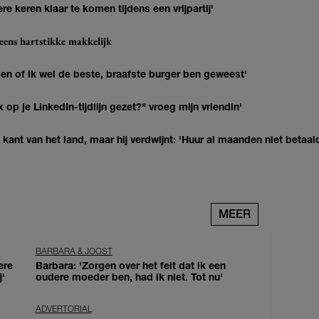
re keren klaar te komen tijdens een vrijpartij'
eens hartstikke makkelijk
agen of ik wel de beste, braafste burger ben geweest'
op je LinkedIn-tijdlijn gezet?" vroeg mijn vriendin'
kant van het land, maar hij verdwijnt: 'Huur al maanden niet betaal
MEER
BARBARA & JOOST
ere
Barbara: 'Zorgen over het feit dat ik een
j'
oudere moeder ben, had ik niet. Tot nu'
ADVERTORIAL