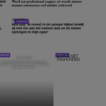
Word een professional yapper: zó wordt nieuwe
iend
mensen ontmoeten veel minder awkward
es
VRIJPARTIJ
Noa (26): 'Ik moest in de spiegel kijken terwijl
a,
zij met me aan het seksen was en de tranen
sprongen in mijn ogen'
EXPATS MET
STOM!
DE STAD VAN
RASHONDEN
Isabelle Boer deelt haar favoriete
plekken in Zwolle: 'Deze plek houd ik
graag verborgen'
MONIQUE KLEMANN