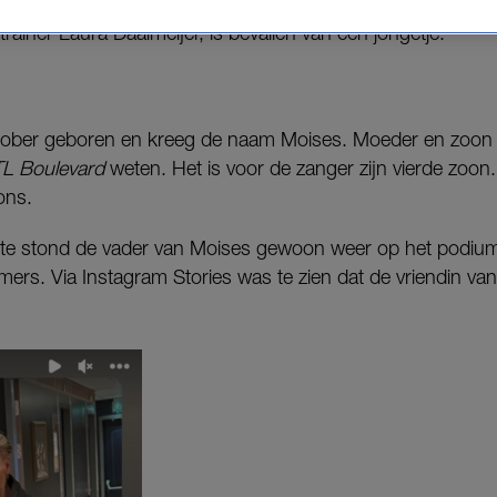
 trainer Laura Daalmeijer, is bevallen van een jongetje.
oktober geboren en kreeg de naam Moises. Moeder en zoon
L Boulevard
weten. Het is voor de zanger zijn vierde zoon. 
ons.
te stond de vader van Moises gewoon weer op het podium
mers. Via Instagram Stories was te zien dat de vriendin v