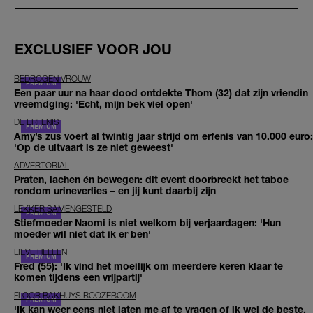
EXCLUSIEF VOOR JOU
BEDROGEN VROUW
Een paar uur na haar dood ontdekte Thom (32) dat zijn vriendin
vreemdging: 'Echt, mijn bek viel open'
DE ERFENIS
Amy’s zus voert al twintig jaar strijd om erfenis van 10.000 euro:
'Op de uitvaart is ze niet geweest'
ADVERTORIAL
Praten, lachen én bewegen: dit event doorbreekt het taboe
rondom urineverlies – en jij kunt daarbij zijn
LEKKER SAMENGESTELD
Stiefmoeder Naomi is niet welkom bij verjaardagen: 'Hun
moeder wil niet dat ik er ben'
LIEVE HELEEN
Fred (55): 'Ik vind het moeilijk om meerdere keren klaar te
komen tijdens een vrijpartij'
FLOOR BAKHUYS ROOZEBOOM
'Ik kan weer eens niet laten me af te vragen of ik wel de beste,