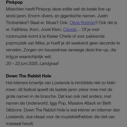
Pinkpop
Misschien heeft Pinkpop deze editie wel de beste line-up
sinds jaren. Enorm divers, en gigantische namen. Justin
Timberlake? Staat er. Muse? Ook.
Olivia Rodrigo
? Ook die is
er. Faithless, Korn, Joost Klein,
Claude
… Of je voor
rockmuziek komt à la Kaiser Chiefs of voor pakkende
popmuziek van Mika, je hoeft je dit weekend geen seconde te
vervelen. Zorgen om keuzestress vanwege deze line-up, die
krijg je waarschijnlijk wél.
20 – 22 juni 2025, Landgraaf
Down The Rabbit Hole
Het kleinere broertje van Lowlands is inmiddels niet zo klein
meer; dit festival speelt de laatste jaren zeker mee met de
grote namen in de branche. Dat kan ook niet anders, met
namen als Underworld, Iggy Pop, Massive Attack en Beth
Gibbons. Down The Rabbit Hole is wat kleiner en intiemer dan
Lowlands, dus ideaal voor de muziekliefhebber die niet van
massaal houdt.