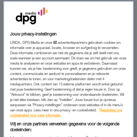
maandagochtend gaat het spreekwoordelijke dak er hier weer
af, dankzij de ijzersterke line-up – een
must
voor iedere
techno-liefhebber. Bij zijn? Dan moet je opschieten, want het is
bijna volledig uitverkocht.
18 – 20 april 2025, Amsterdam
Jouw privacy-instellingen
LINDA., DPG Media en onze
92
advertentiepartners gebruiken cookies om
Paaspop
informatie over je apparaat, locatie, browser en surfgedrag te verzamelen.
In hetzelfde weekend als DGTL Festival vindt ook Paaspop
Deze informatie combineren we met de gegevens die je zelf deelt met ons,
zoals wanneer je een account aanmaakt. Dit doen we om het gebruik van onze
plaats, in het Brabantse Schijndel. Ook dit jaar hebben ze
media te analyseren en onze websites en apps te verbeteren. Daarnaast
grote namen weten te strikken; van S10 en
Kensington
tot
kunnen we, als je hier toestemming voor geeft, je gegevens gebruiken om onze
content, communicatie en aanbod te personaliseren en je relevante
Guus Meeuwis
, en buitenlandse namen als UB40 en The
advertenties te tonen, en voor marketingdoeleinden delen met 4
Kooks. Dat kan niet anders dan weer een geslaagde editie
mediapartners. Ook content van 13 externe platformen wordt enkel getoond
met jouw toestemming. Geef toestemming of stel je eigen keuze in. Door op
worden, met voor ieder wat wils.
"Akkoord" te klikken, geef je toestemming voor onderstaande doeleinden. Wil
18 – 20 april 2025, Schijndel
je niet alles toestaan, klik dan op “Instellen”. Jouw keuze kun je opnieuw
aanpassen via “Privacy-instellingen” onderaan onze websites of in de menu’s
van onze apps. Lees meer in ons privacy- en cookiebeleid.
Raadpleeg ons
Delft Fringe Festival
cookiebeleid voor meer informatie.
Elk jaar speelt aanstormend talent hun eigen show tijdens het
Wij en onze partners verwerken gegevens voor de volgende
Delft Fringe Festival. En dat kunnen allerlei talenten zijn: van
doeleinden:
cabaretiers tot kleinkunstenaars. Een hele laagdrempelige