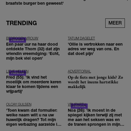
braafste burger ben geweest'
TRENDING
MEER
BEDROGEN VROUW
TATUM DAGELET
Een paar uur na haar dood
'Ollie is vertrokken naar een
ontdekte Thom (32) dat zijn
adres ver weg van ons. En
vriendin vreemdging: 'Echt,
dat doet pijn’
mijn bek viel open'
LIEVE HELEEN
ADVERTORIAL
Op de fiets met jonge kids? Zo
Fred (55): 'Ik vind het
wordt het ineens hartstikke
moeilijk om meerdere keren
makkelijk
klaar te komen tijdens een
vrijpartij'
OLCAY GULSEN
VRIJPARTIJ
'Toen kwam dat formulier:
Noa (26): 'Ik moest in de
welke naam wilt u na uw
spiegel kijken terwijl zij met
huwelijk dragen? Tot mijn
me aan het seksen was en
eigen verbazing aarzelde ik
de tranen sprongen in mijn
geen moment'
ogen'