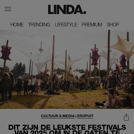
HOME
HOME
TRENDING
TRENDING
LIFESTYLE
LIFESTYLE
PREMIUM
PREMIUM
SHOP
SHOP
CULTUUR & MEDIA
|
EROPUIT
DIT ZIJN DE LEUKSTE FESTIVALS
VAN 2025 OM IN DE GATEN TE