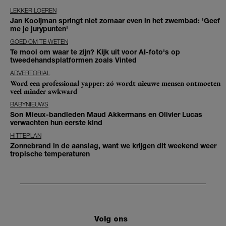
LEKKER LOEREN
Jan Kooijman springt niet zomaar even in het zwembad: 'Geef
me je jurypunten'
GOED OM TE WETEN
Te mooi om waar te zijn? Kijk uit voor AI-foto's op
tweedehandsplatformen zoals Vinted
ADVERTORIAL
Word een professional yapper: zó wordt nieuwe mensen ontmoeten
veel minder awkward
BABYNIEUWS
Son Mieux-bandleden Maud Akkermans en Olivier Lucas
verwachten hun eerste kind
HITTEPLAN
Zonnebrand in de aanslag, want we krijgen dit weekend weer
tropische temperaturen
Volg ons