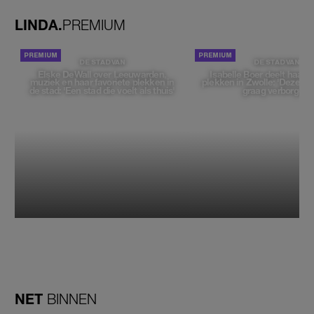
LINDA.
PREMIUM
DE STAD VAN
DE STAD VAN
Elske DeWall over Leeuwarden,
Isabelle Boer deelt haar f
muziek en haar favoriete plekken in
plekken in Zwolle: 'Deze pl
de stad: 'Een stad die voelt als thuis'
graag verborgen'
NET
BINNEN