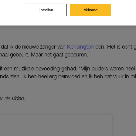
ot nu toe dan. Via social media maken fans kennis 
Instellen
Akkoord
siana (VS) afkomstig is, vertelt dat muziek met de paplepel 
en dat ik de nieuwe zanger van
Kensington
ben. Het is echt 
emaal gebeurt. Maar het gaat gebeuren.’
it een muzikale opvoeding gehad. ‘Mijn ouders waren heel 
bands zien. Ik ben heel erg beïnvloed en ik heb dat vuur in m
r de video.