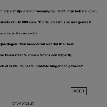
(32) dat zijn vriendin vreemdging: 'Echt, mijn bek viel open'
erfenis van 10.000 euro: 'Op de uitvaart is ze niet geweest'
eens hartstikke makkelijk
jaardagen: 'Hun moeder wil niet dat ik er ben'
re keren klaar te komen tijdens een vrijpartij'
agen of ik wel de beste, braafste burger ben geweest'
MEER
TATUM DAGELET