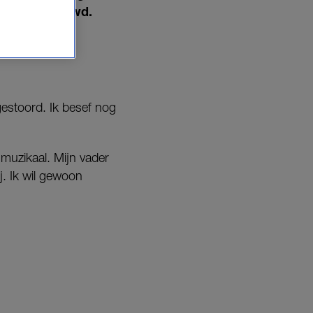
met Jason Dowd.
is ingegoten.
gestoord. Ik besef nog
muzikaal. Mijn vader
ij. Ik wil gewoon