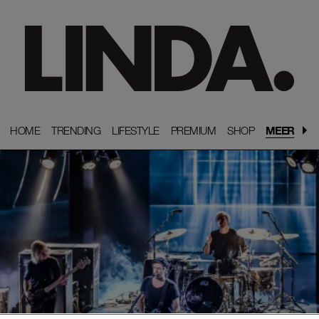
HOME
HOME
TRENDING
TRENDING
LIFESTYLE
LIFESTYLE
PREMIUM
PREMIUM
SHOP
SHOP
MEER