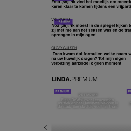
Fred (55): 'Ik vind het moeilijk om meerd
keren klaar te komen tijdens een vrijparti
VRIJPARTIJ
Noa (26): 'Ik moest in de spiegel kijken t
zij met me aan het seksen was en de tra
sprongen in mijn ogen'
OLCAY GULSEN
'Toen kwam dat formulier: welke naam wi
na uw huwelijk dragen? Tot mijn eigen
verbazing aarzelde ik geen moment'
LINDA.
PREMIUM
DE STAD VAN
Elske DeWall over Leeuwarden,
muziek en haar favoriete plekken in
de stad: 'Een stad die voelt als thuis'