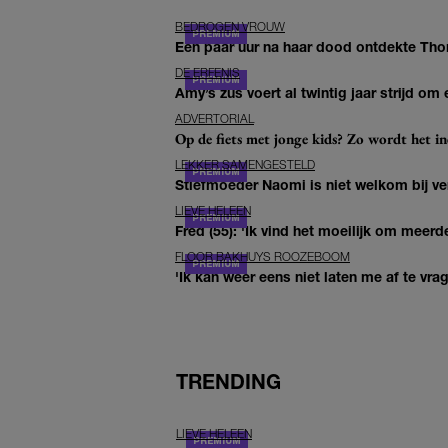
BEDROGEN VROUW
Een paar uur na haar dood ontdekte Thom 
DE ERFENIS
Amy’s zus voert al twintig jaar strijd om 
ADVERTORIAL
Op de fiets met jonge kids? Zo wordt het in
LEKKER SAMENGESTELD
Stiefmoeder Naomi is niet welkom bij ver
LIEVE HELEEN
Fred (55): 'Ik vind het moeilijk om meerde
FLOOR BAKHUYS ROOZEBOOM
'Ik kan weer eens niet laten me af te vr
TRENDING
LIEVE HELEEN