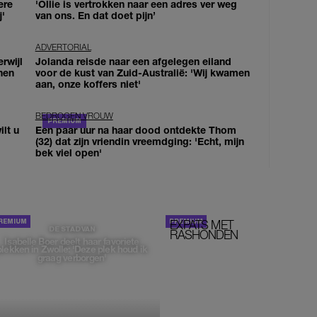
ere
'Ollie is vertrokken naar een adres ver weg
j'
van ons. En dat doet pijn’
ADVERTORIAL
erwijl
Jolanda reisde naar een afgelegen eiland
nen
voor de kust van Zuid-Australië: 'Wij kwamen
aan, onze koffers niet'
BEDROGEN VROUW
lt u
Een paar uur na haar dood ontdekte Thom
(32) dat zijn vriendin vreemdging: 'Echt, mijn
bek viel open'
EXPATS MET
STOM!
DE STAD VAN
RASHONDEN
Isabelle Boer deelt haar favoriete
plekken in Zwolle: 'Deze plek houd ik
graag verborgen'