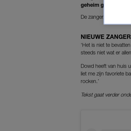
geheim gehouden, t
De zanger, die uit Loui
NIEUWE ZANGER
‘Het is niet te bevatt
steeds niet wat er all
Dowd heeft van huis u
liet me zijn favoriete 
rocken.’
Tekst gaat verder onde