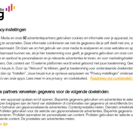
cy-instellingen
 Media en onze
92
advertentiepartners gebruiken cookies om informatie over je apparaat, lo
g te verzamelen. Deze informatie combineren we met de gegevens die je zelf deelt met ons, z
aanmaakt. Dit doen we om het gebruik van onze media te analyseren en onze websites en a
Daarnaast kunnen we, als je hier toestemming voor geeft, je gegevens gebruiken om onze con
 en aanbod te personaliseren en je relevante advertenties te tonen, en voor marketingdoele
ers. Ook content van 13 externe platformen wordt enkel getoond met jouw toestemming. Ge
gen keuze in. Door op "Akkoord" te klikken, geef je toestemming voor onderstaande doeleinden. 
k dan op “Instellen”. Jouw keuze kun je opnieuw aanpassen via “Privacy-instellingen” ondera
ENTERTAINMENT
|
WAT GOÉÉÉÉD
u’s van onze apps. Lees meer in ons privacy- en cookiebeleid.
Raadpleeg ons cookiebeleid 
TON STELT NIEUWE ZANG
e partners verwerken gegevens voor de volgende doeleinden:
AG SPELEN WE NIEUWE SI
p een apparaat opslaan en/of openen. Beperkte gegevens gebruiken om advertenties te sele
pen begrijpen aan de hand van statistieken of combinaties van gegevens uit verschillende br
IN ZIGGO DOME'
 behoeve van gepersonaliseerde advertenties. Contentprestaties meten. Diensten ontwikkel
Profielen gebruiken voor de selectie van gepersonaliseerde advertenties. Beperkte gegeven
lecteren. Profielen aanmaken ter personalisatie van content. Profielen gebruiken ter selectie 
16-01-2025
|
MARTINE FINDHAMMER-SCHUT
eerde content. De prestaties van advertenties meten.
 lijst
ekend dat Kensington een nieuwe zanger heeft. De 