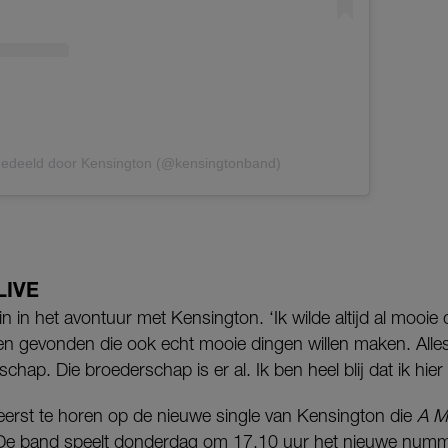
gedeeld door Kensington (@kensingtonband)
LIVE
in in het avontuur met Kensington. ‘Ik wilde altijd al moo
en gevonden die ook echt mooie dingen willen maken. Alle
hap. Die broederschap is er al. Ik ben heel blij dat ik hier
 eerst te horen op de nieuwe single van Kensington die
A M
e band speelt donderdag om 17.10 uur het nieuwe nummer