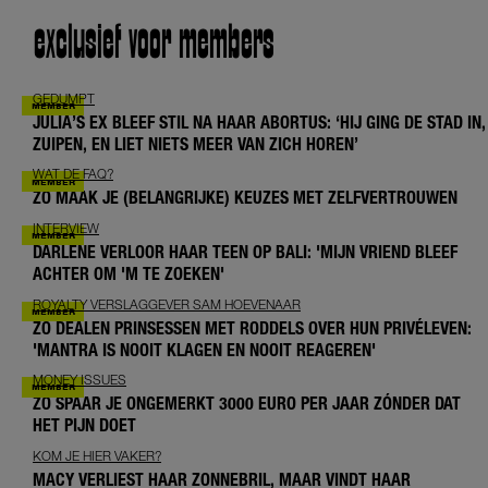
exclusief voor members
GEDUMPT
JULIA’S EX BLEEF STIL NA HAAR ABORTUS: ‘HIJ GING DE STAD IN,
ZUIPEN, EN LIET NIETS MEER VAN ZICH HOREN’
WAT DE FAQ?
ZO MAAK JE (BELANGRIJKE) KEUZES MET ZELFVERTROUWEN
INTERVIEW
DARLENE VERLOOR HAAR TEEN OP BALI: 'MIJN VRIEND BLEEF
ACHTER OM 'M TE ZOEKEN'
ROYALTY VERSLAGGEVER SAM HOEVENAAR
ZO DEALEN PRINSESSEN MET RODDELS OVER HUN PRIVÉLEVEN:
'MANTRA IS NOOIT KLAGEN EN NOOIT REAGEREN'
MONEY ISSUES
ZO SPAAR JE ONGEMERKT 3000 EURO PER JAAR ZÓNDER DAT
HET PIJN DOET
KOM JE HIER VAKER?
MACY VERLIEST HAAR ZONNEBRIL, MAAR VINDT HAAR