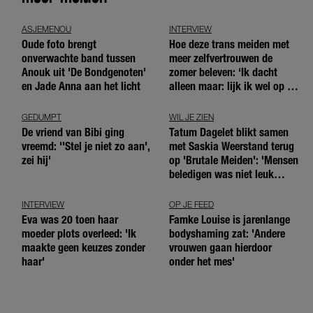
ASJEMENOU
INTERVIEW
Oude foto brengt
Hoe deze trans meiden met
onverwachte band tussen
meer zelfvertrouwen de
Anouk uit 'De Bondgenoten'
zomer beleven: ‘Ik dacht
en Jade Anna aan het licht
alleen maar: lijk ik wel op de
andere meiden?’
GEDUMPT
WIL JE ZIEN
De vriend van Bibi ging
Tatum Dagelet blikt samen
vreemd: ''Stel je niet zo aan',
met Saskia Weerstand terug
zei hij'
op 'Brutale Meiden': 'Mensen
beledigen was niet leuk
meer'
INTERVIEW
OP JE FEED
Eva was 20 toen haar
Famke Louise is jarenlange
moeder plots overleed: 'Ik
bodyshaming zat: 'Andere
maakte geen keuzes zonder
vrouwen gaan hierdoor
haar'
onder het mes'