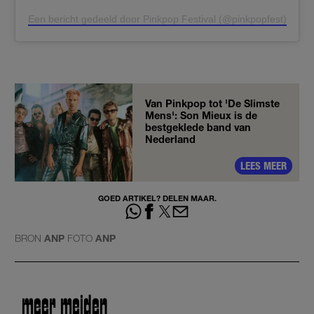
Een bericht gedeeld door Pinkpop Festival (@pinkpopfest)
Van Pinkpop tot 'De Slimste
Mens': Son Mieux is de
bestgeklede band van
Nederland
LEES MEER
GOED ARTIKEL? DELEN MAAR.
BRON
ANP
FOTO
ANP
meer meiden