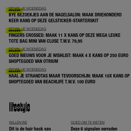
DIT-WIL-JE WOENSDAG
BYE BEZOEKJES AAN DE NAGELSALON: MAAK DRIEHONDERD
KEER KANS OP DEZE GELSTICKER-STARTERSKIT
DIT-WIL-JE WOENSDAG
FINGERS CROSSED: MAAK 11 X KANS OP DEZE MEGA LEUKE
TOTE BAG MINI VAN CLUSE T.W.V. 79,95
DIT-WIL-JE WOENSDAG
GOED NIEUWS VOOR JE WISHLIST: MAAK 4 X KANS OP 250 EURO
SHOPTEGOED VAN OTRIUM
DIT-WIL-JE WOENSDAG
HAAL JE STRANDTAS MAAR TEVOORSCHIJN: MAAK 10X KANS OP
SHOPTEGOED VAN BEACHLIFE T.W.V. 100 EURO
lifestyle
WILLEN WE
GOED OM TE WETEN
Dít is de hair hack van
Deze 6 signalen verraden