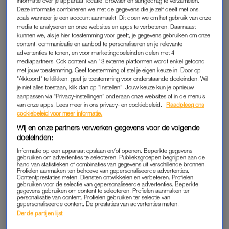
informatie over je apparaat, locatie, browser en surfgedrag te verzamelen.
planning. De kaartverkoop is al in volle gang en ook de line-up
Deze informatie combineren we met de gegevens die je zelf deelt met ons,
zoals wanneer je een account aanmaakt. Dit doen we om het gebruik van onze
was al goed gevuld. Eerder maakte de organisatie bekend dat
media te analyseren en onze websites en apps te verbeteren. Daarnaast
onder anderen
Olivia Rodrigo
,
Justin Timberlake
, Muse, Mika,
kunnen we, als je hier toestemming voor geeft, je gegevens gebruiken om onze
content, communicatie en aanbod te personaliseren en je relevante
Krezip en
Claude
komen optreden. Nu worden daar nog
advertenties te tonen, en voor marketingdoeleinden delen met 4
achttien namen aan toegevoegd.
mediapartners. Ook content van 13 externe platformen wordt enkel getoond
met jouw toestemming. Geef toestemming of stel je eigen keuze in. Door op
"Akkoord" te klikken, geef je toestemming voor onderstaande doeleinden. Wil
Ronnie Flex & The Fam, DeWolff en Hannah Mae staan sinds
je niet alles toestaan, klik dan op “Instellen”. Jouw keuze kun je opnieuw
vandaag ook op de artiestenlijst. Voor de internationale sterren
aanpassen via “Privacy-instellingen” onderaan onze websites of in de menu’s
van onze apps. Lees meer in ons privacy- en cookiebeleid.
Raadpleeg ons
Tate McRae en Adam Lambert wordt het de eerste keer dat zij
cookiebeleid voor meer informatie.
op Pinkpop optreden. Faithless trad al vaker op en zorgde in
Wij en onze partners verwerken gegevens voor de volgende
1999 zelfs voor een kleine aardbeving in Landgraaf door het
doeleinden:
springende publiek.
Informatie op een apparaat opslaan en/of openen. Beperkte gegevens
gebruiken om advertenties te selecteren. Publieksgroepen begrijpen aan de
hand van statistieken of combinaties van gegevens uit verschillende bronnen.
Profielen aanmaken ten behoeve van gepersonaliseerde advertenties.
Contentprestaties meten. Diensten ontwikkelen en verbeteren. Profielen
gebruiken voor de selectie van gepersonaliseerde advertenties. Beperkte
gegevens gebruiken om content te selecteren. Profielen aanmaken ter
personalisatie van content. Profielen gebruiken ter selectie van
gepersonaliseerde content. De prestaties van advertenties meten.
Derde partijen lijst