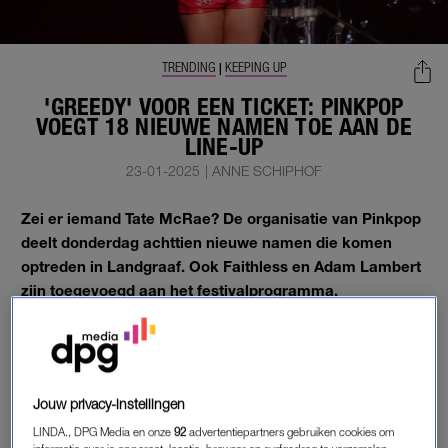
TRENDING
KEEPING UP
|
'GREEDY' VOOR EEN TICKET: PINKPOP
VOEGT 18 NIEUWE NAMEN TOE AAN DE
LINE-UP
23-01-2025
|
ANNE SCHIPHOF
Zei er iemand Tate McRae? De organisatie van Pinkpop
deelt donderdag achttien nieuwe namen die komen
optreden in Landgraaf. Ook Faithless en Adam Lambert
zijn toegevoegd aan het festivalprogramma.
It’s ok, we’re ok
– maar we hebben wel een kaartje nodig nu.
Jouw privacy-instellingen
NIEUWE NAMEN PINKPOP
LINDA., DPG Media en onze
92
advertentiepartners gebruiken cookies om
Vrijdag 20 tot en met zondag 22 juni staat
Pinkpop
weer op de