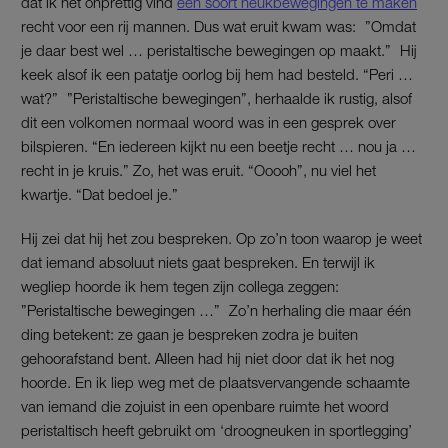
dat ik het onprettig vind
een soort neukbewegingen te maken
recht voor een rij mannen. Dus wat eruit kwam was: ”Omdat
je daar best wel … peristaltische bewegingen op maakt.” Hij
keek alsof ik een patatje oorlog bij hem had besteld. “Peri …
wat?” ”Peristaltische bewegingen”, herhaalde ik rustig, alsof
dit een volkomen normaal woord was in een gesprek over
bilspieren. “En iedereen kijkt nu een beetje recht … nou ja …
recht in je kruis.” Zo, het was eruit. “Ooooh”, nu viel het
kwartje. “Dat bedoel je.”
Hij zei dat hij het zou bespreken. Op zo’n toon waarop je weet
dat iemand absoluut niets gaat bespreken. En terwijl ik
wegliep hoorde ik hem tegen zijn collega zeggen:
”Peristaltische bewegingen …” Zo’n herhaling die maar één
ding betekent: ze gaan je bespreken zodra je buiten
gehoorafstand bent. Alleen had hij niet door dat ik het nog
hoorde. En ik liep weg met de plaatsvervangende schaamte
van iemand die zojuist in een openbare ruimte het woord
peristaltisch heeft gebruikt om ‘droogneuken in sportlegging’