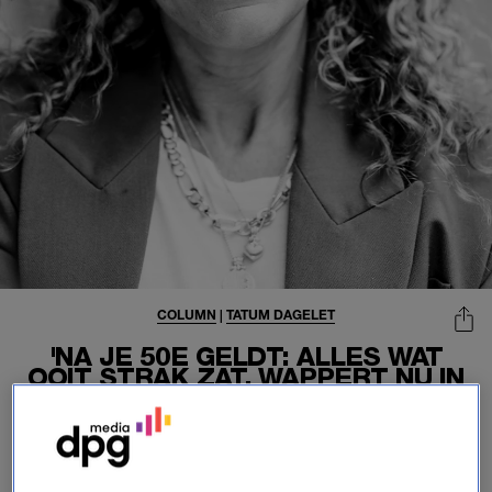
COLUMN
|
TATUM DAGELET
'NA JE 50E GELDT: ALLES WAT
OOIT STRAK ZAT, WAPPERT NU IN
DE WIND'
12-06-2026
|
TATUM DAGELET
De
bootybuilder
is verplaatst. Niet een klein beetje