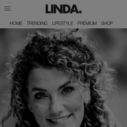
HOME
HOME
TRENDING
TRENDING
LIFESTYLE
LIFESTYLE
PREMIUM
PREMIUM
SHOP
SHOP