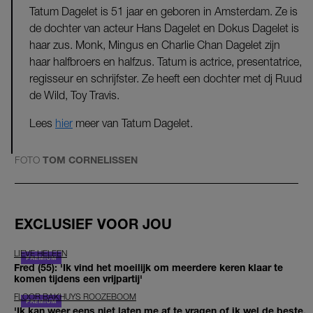
Tatum Dagelet is 51 jaar en geboren in Amsterdam. Ze is
de dochter van acteur Hans Dagelet en Dokus Dagelet is
haar zus. Monk, Mingus en Charlie Chan Dagelet zijn
haar halfbroers en halfzus. Tatum is actrice, presentatrice,
regisseur en schrijfster. Ze heeft een dochter met dj Ruud
de Wild, Toy Travis.
Lees
hier
meer van Tatum Dagelet.
FOTO
TOM CORNELISSEN
EXCLUSIEF VOOR JOU
LIEVE HELEEN
Fred (55): 'Ik vind het moeilijk om meerdere keren klaar te
komen tijdens een vrijpartij'
FLOOR BAKHUYS ROOZEBOOM
'Ik kan weer eens niet laten me af te vragen of ik wel de beste,