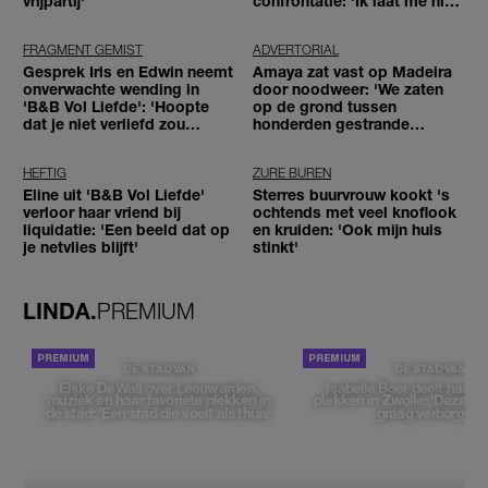
vrijpartij'
confrontatie: 'Ik laat me niet
tegenhouden'
FRAGMENT GEMIST
ADVERTORIAL
Gesprek Iris en Edwin neemt
Amaya zat vast op Madeira
onverwachte wending in
door noodweer: 'We zaten
'B&B Vol Liefde': 'Hoopte
op de grond tussen
dat je niet verliefd zou
honderden gestrande
worden'
reizigers'
HEFTIG
ZURE BUREN
Eline uit 'B&B Vol Liefde'
Sterres buurvrouw kookt 's
verloor haar vriend bij
ochtends met veel knoflook
liquidatie: 'Een beeld dat op
en kruiden: 'Ook mijn huis
je netvlies blijft'
stinkt'
LINDA.
PREMIUM
DE STAD VAN
DE STAD VAN
Elske DeWall over Leeuwarden,
Isabelle Boer deelt haar f
muziek en haar favoriete plekken in
plekken in Zwolle: 'Deze pl
de stad: 'Een stad die voelt als thuis'
graag verborgen'