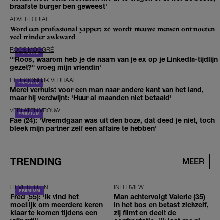
braafste burger ben geweest'
ADVERTORIAL
Word een professional yapper: zó wordt nieuwe mensen ontmoeten
veel minder awkward
ROOS MOGGRÉ
'"Roos, waarom heb je de naam van je ex op je LinkedIn-tijdlijn
gezet?" vroeg mijn vriendin'
PERSOONLIJK VERHAAL
Merel verhuist voor een man naar andere kant van het land,
maar hij verdwijnt: 'Huur al maanden niet betaald'
VERLATEN VROUW
Fae (24): 'Vreemdgaan was uit den boze, dat deed je niet, toch
bleek mijn partner zelf een affaire te hebben'
TRENDING
MEER
LIEVE HELEEN
INTERVIEW
Fred (55): 'Ik vind het
Man achtervolgt Valerie (35)
moeilijk om meerdere keren
in het bos en betast zichzelf,
klaar te komen tijdens een
zij filmt en deelt de