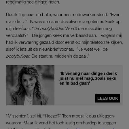
regelmatig hoe dingen heten.
Dus ik liep naar de balie, waar een medewerker stond. “Even
over de …” Ik was de naam dus alweer vergeten en keek op
mijn telefoon. “De
bootybuilder.
Wordt die misschien nog
verplaatst?” Die jongen keek me verbaasd aan. Volgens mij
had ik verwarring gezaaid door eerst op mijn telefoon te kijken,
alsof ik iets uit de nieuwbrief voorlas. ”Je weet wel, de
bootybuilder.
Die staat nu middenin de zaal.”
'Ik verlang naar dingen die ik
juist nu niet mag, zoals seks
en in bad gaan'
LEES OOK
“Misschien”, zei hij. “Hoezo?” Toen moest ik dus uitleggen
waarom. Maar ik vond het toch lastig om hardop te zeggen