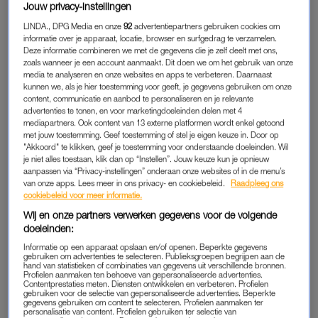
Jouw privacy-instellingen
verschoven. Nee. Van een discreet hoekje achterin de
sportschool naar het midden van de mannenafdeling.
LINDA., DPG Media en onze
92
advertentiepartners gebruiken cookies om
informatie over je apparaat, locatie, browser en surfgedrag te verzamelen.
Daar waar al die stoere boys met zware gewichten in de
Deze informatie combineren we met de gegevens die je zelf deelt met ons,
weer zijn.
zoals wanneer je een account aanmaakt. Dit doen we om het gebruik van onze
media te analyseren en onze websites en apps te verbeteren. Daarnaast
kunnen we, als je hier toestemming voor geeft, je gegevens gebruiken om onze
content, communicatie en aanbod te personaliseren en je relevante
Voor wie het toestel niet kent: de
bootybuilder
is dat apparaat
advertenties te tonen, en voor marketingdoeleinden delen met 4
waarbij je op een bankje ligt, een brede band over je heupen
mediapartners. Ook content van 13 externe platformen wordt enkel getoond
met jouw toestemming. Geef toestemming of stel je eigen keuze in. Door op
doet en vervolgens je billen ritmisch omhoogduwt. Omhoog,
"Akkoord" te klikken, geef je toestemming voor onderstaande doeleinden. Wil
omlaag, omhoog. Een soort neukbeweging die bedoeld is voor
je niet alles toestaan, klik dan op “Instellen”. Jouw keuze kun je opnieuw
je bilspieren. Kijk, een platte, uitgezakte kont krijg je er op een
aanpassen via “Privacy-instellingen” onderaan onze websites of in de menu’s
van onze apps. Lees meer in ons privacy- en cookiebeleid.
Raadpleeg ons
gegeven moment gratis bij. Ik dank voor de eer. Dus ik booty-
cookiebeleid voor meer informatie.
build me rot. Zeker als je, zoals ik, twee maanden
niet hebt
Wij en onze partners verwerken gegevens voor de volgende
gesport door een operatie.
doeleinden:
Informatie op een apparaat opslaan en/of openen. Beperkte gegevens
Na je vijftigste is twee maanden stilzitten niet gewoon ‘even
gebruiken om advertenties te selecteren. Publieksgroepen begrijpen aan de
hand van statistieken of combinaties van gegevens uit verschillende bronnen.
conditie verliezen’. Alles wat ooit strak zat, wappert nu zelfs in
Profielen aanmaken ten behoeve van gepersonaliseerde advertenties.
Contentprestaties meten. Diensten ontwikkelen en verbeteren. Profielen
de wind. Maar waar eerst alleen een verdwaalde yogamat en
gebruiken voor de selectie van gepersonaliseerde advertenties. Beperkte
gegevens gebruiken om content te selecteren. Profielen aanmaken ter
wat vijftigplusvrouwen getuige waren van mijn trainingsroutine,
personalisatie van content. Profielen gebruiken ter selectie van