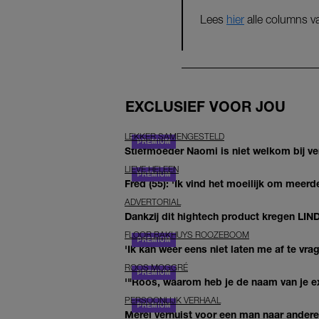
Lees
hier
alle columns v
EXCLUSIEF VOOR JOU
LEKKER SAMENGESTELD
Stiefmoeder Naomi is niet welkom bij ver
LIEVE HELEEN
Fred (55): 'Ik vind het moeilijk om meerde
ADVERTORIAL
Dankzij dit hightech product kregen LIN
FLOOR BAKHUYS ROOZEBOOM
'Ik kan weer eens niet laten me af te vr
ROOS MOGGRÉ
'"Roos, waarom heb je de naam van je ex 
PERSOONLIJK VERHAAL
Merel verhuist voor een man naar andere 