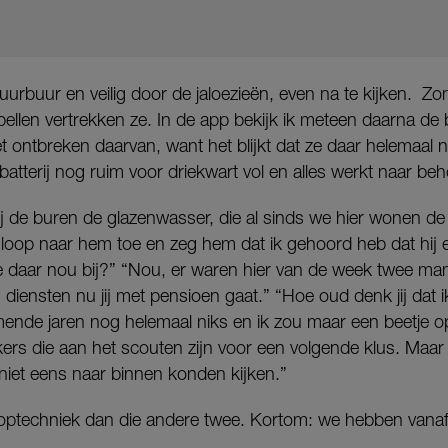
 gluurbuur en veilig door de jaloezieën, even na te kijken. 
ellen vertrekken ze. In de app bekijk ik meteen daarna de
het ontbreken daarvan, want het blijkt dat ze daar helemaal
batterij nog ruim voor driekwart vol en alles werkt naar be
bij de buren de glazenwasser, die al sinds we hier wonen d
k loop naar hem toe en zeg hem dat ik gehoord heb dat hij
daar nou bij?” “Nou, er waren hier van de week twee man
 diensten nu jij met pensioen gaat.” “Hoe oud denk jij dat ik
ende jaren nog helemaal niks en ik zou maar een beetje opl
kers die aan het scouten zijn voor een volgende klus. Maar j
niet eens naar binnen konden kijken.”
optechniek dan die andere twee. Kortom: we hebben vanaf