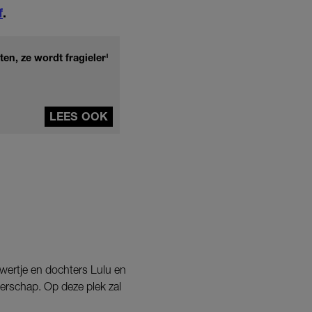
f
.
en, ze wordt fragieler'
LEES OOK
wertje en dochters Lulu en
aderschap. Op deze plek zal