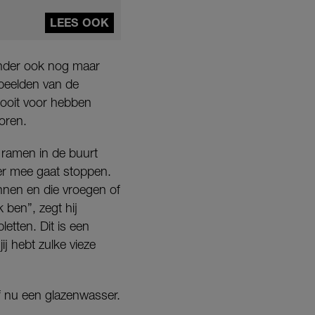
LEES OOK
Zonder ook nog maar
 beelden van de
 nooit voor hebben
horen.
e ramen in de buurt
 er mee gaat stoppen.
nen en die vroegen of
 ben”, zegt hij
etten. Dit is een
ij hebt zulke vieze
 nu een glazenwasser.