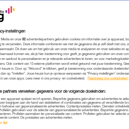
cy-instellingen
 Media en onze
92
advertentiepartners gebruiken cookies om informatie over je apparaat, lo
g te verzamelen. Deze informatie combineren we met de gegevens die je zelf deelt met ons, z
aanmaakt. Dit doen we om het gebruik van onze media te analyseren en onze websites en a
Daarnaast kunnen we, als je hier toestemming voor geeft, je gegevens gebruiken om onze con
 en aanbod te personaliseren en je relevante advertenties te tonen, en voor marketingdoele
ers. Ook content van 13 externe platformen wordt enkel getoond met jouw toestemming. Ge
gen keuze in. Door op "Akkoord" te klikken, geef je toestemming voor onderstaande doeleinden. 
COLUMN
|
JAN VERSTEEGH
k dan op “Instellen”. Jouw keuze kun je opnieuw aanpassen via “Privacy-instellingen” ondera
 TWEE MANNEN IN DE TUIN,
u’s van onze apps. Lees meer in ons privacy- en cookiebeleid.
Raadpleeg ons cookiebeleid 
CHRIJVEN KOM IK UIT BI
e partners verwerken gegevens voor de volgende doeleinden:
LOUCHE'
p een apparaat opslaan en/of openen. Beperkte gegevens gebruiken om advertenties te sele
pen begrijpen aan de hand van statistieken of combinaties van gegevens uit verschillende br
17-06-2026
|
JAN VERSTEEGH
 behoeve van gepersonaliseerde advertenties. Contentprestaties meten. Diensten ontwikkel
Profielen gebruiken voor de selectie van gepersonaliseerde advertenties. Beperkte gegeven
lecteren. Profielen aanmaken ter personalisatie van content. Profielen gebruiken ter selectie 
eerde content. De prestaties van advertenties meten.
e ik twee mannen aan de zijkant van het huis staan. E
 lijst
ma kunt komen, maar niet zomaar per ongeluk terecht