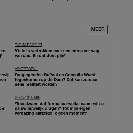
MEER
TATUM DAGELET
ere
'Ollie is vertrokken naar een adres ver weg
j'
van ons. En dat doet pijn’
ADVERTORIAL
erwijl
Draglegendes RuPaul en Conchita Wurst
nen
tegenkomen op de Dam? Dat kan zomaar
eens realiteit worden
OLCAY GULSEN
'Toen kwam dat formulier: welke naam wilt u
k er
na uw huwelijk dragen? Tot mijn eigen
verbazing aarzelde ik geen moment'