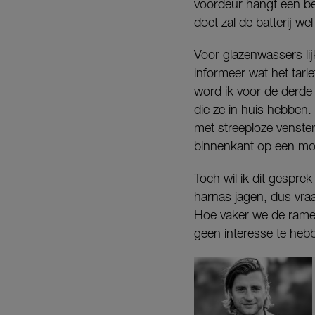
voordeur hangt een bel
doet zal de batterij we
Voor glazenwassers lij
informeer wat het tari
word ik voor de derde
die ze in huis hebben.
met streeploze venste
binnenkant op een mom
Toch wil ik dit gespre
harnas jagen, dus vra
Hoe vaker we de ramen
geen interesse te heb