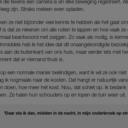
 die tevens een camera is en elke beweging registreert. Als
l leeg zijn. Straks meteen even opladen.
ken ze niet bijzonder veel kennis te hebben als het gaat om
ef is dat ze rekenen om alle ruiten te lappen en hoe vaak z
 maal beantwoord met zwijgen. Zo vaak als nodig, is kenne
 Inmiddels heb ik het idee dat dit onaangekondigde bezoek
rs aan de buitenkant van ons huis, maar eerder iets met h
ent dat er niemand thuis is.
k op een normale manier beëindigen, want ik wil ze ook niet
ag ik nogmaals naar de kosten. Dat hangt er natuurlijk va
 doen, hoe meer het kost. Nou, dat schiet op. Ik bedank z
ben. Ze halen hun schouders op en lopen de tuin weer uit.
'Daar sta ik dan, midden in de nacht, in mijn onderbroek op str