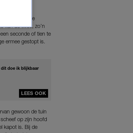
iemand begint te
te van de twee, zo’n
 een seconde of tien te
ge ermee gestopt is.
dít doe ik blijkbaar
LEES OOK
arvan gewoon de tuin
scheef op zijn hoofd
kapot is. Bij de