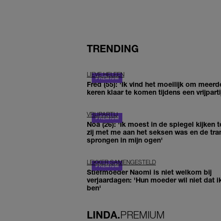
TRENDING
LIEVE HELEEN
Fred (55): 'Ik vind het moeilijk om meerd
keren klaar te komen tijdens een vrijparti
VRIJPARTIJ
Noa (26): 'Ik moest in de spiegel kijken t
zij met me aan het seksen was en de tra
sprongen in mijn ogen'
LEKKER SAMENGESTELD
Stiefmoeder Naomi is niet welkom bij
verjaardagen: 'Hun moeder wil niet dat i
ben'
LINDA.
PREMIUM