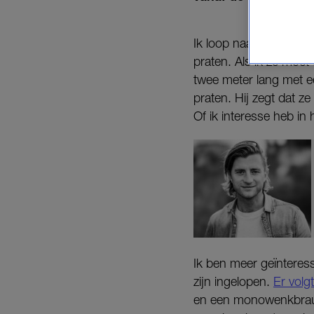
Ik loop naar buiten en
praten. Als ik ze moet
twee meter lang met ee
praten. Hij zegt dat z
Of ik interesse heb in
Ik ben meer geïnteres
zijn ingelopen.
Er volg
en een monowenkbrauw,