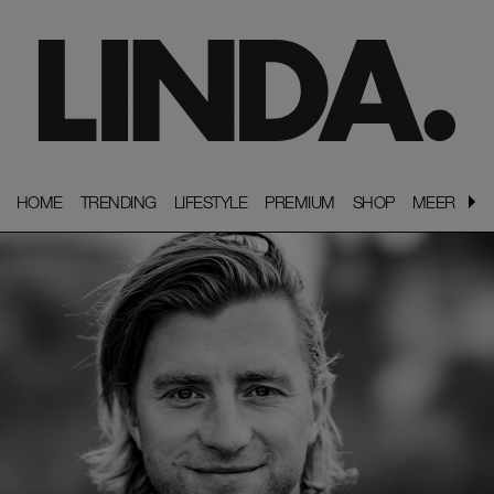
HOME
HOME
TRENDING
TRENDING
LIFESTYLE
LIFESTYLE
PREMIUM
PREMIUM
SHOP
SHOP
MEER
MEER