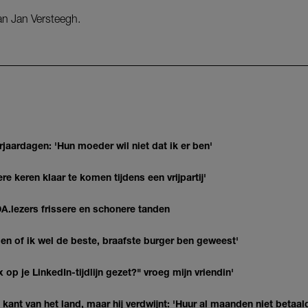
an Jan Versteegh.
jaardagen: 'Hun moeder wil niet dat ik er ben'
re keren klaar te komen tijdens een vrijpartij'
DA.lezers frissere en schonere tanden
agen of ik wel de beste, braafste burger ben geweest'
op je LinkedIn-tijdlijn gezet?" vroeg mijn vriendin'
kant van het land, maar hij verdwijnt: 'Huur al maanden niet betaal