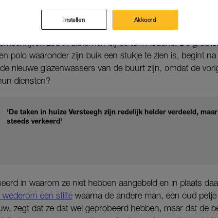
Instellen
Akkoord
 vraag of ik ze kan helpen. Ze kijken elkaar aan voordat er 
 omschrijven zou ik uitkomen bij de term
louche
. De groots
n polo waaronder zijn buik een stukje te zien is, begint na
e de nieuwe glazenwassers van de buurt zijn, omdat de vori
 hun diensten?
'De taken in huize Versteegh zijn redelijk helder verdeeld, maar 
steeds verkeerd'
seerd in waarom ze niet hebben aangebeld en in plaats da
t wederom een stilte
waarna de andere man, een oud petje 
 zegt dat ze dat wel geprobeerd hebben, maar dat de bel 