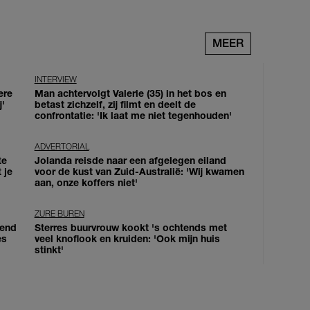
MEER
INTERVIEW
ere
Man achtervolgt Valerie (35) in het bos en
j'
betast zichzelf, zij filmt en deelt de
confrontatie: 'Ik laat me niet tegenhouden'
ADVERTORIAL
te
Jolanda reisde naar een afgelegen eiland
 je
voor de kust van Zuid-Australië: 'Wij kwamen
aan, onze koffers niet'
ZURE BUREN
iend
Sterres buurvrouw kookt 's ochtends met
es
veel knoflook en kruiden: 'Ook mijn huis
stinkt'