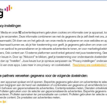
cy-instellingen
 Media en onze
92
advertentiepartners gebruiken cookies om informatie over je apparaat, lo
g te verzamelen. Deze informatie combineren we met de gegevens die je zelf deelt met ons, z
aanmaakt. Dit doen we om het gebruik van onze media te analyseren en onze websites en a
Daarnaast kunnen we, als je hier toestemming voor geeft, je gegevens gebruiken om onze con
 en aanbod te personaliseren en je relevante advertenties te tonen, en voor marketingdoele
ers. Ook content van 13 externe platformen wordt enkel getoond met jouw toestemming. Ge
gen keuze in. Door op "Akkoord" te klikken, geef je toestemming voor onderstaande doeleinden. 
COLUMN
|
JAN VERSTEEGH
k dan op “Instellen”. Jouw keuze kun je opnieuw aanpassen via “Privacy-instellingen” ondera
IK DAN, MIDDEN IN DE NAC
u’s van onze apps. Lees meer in ons privacy- en cookiebeleid.
Raadpleeg ons cookiebeleid 
ONDERBROEK OP STRAAT
e partners verwerken gegevens voor de volgende doeleinden:
13-05-2026
|
JAN VERSTEEGH
p een apparaat opslaan en/of openen. Beperkte gegevens gebruiken om advertenties te sele
pen begrijpen aan de hand van statistieken of combinaties van gegevens uit verschillende br
 behoeve van gepersonaliseerde advertenties. Contentprestaties meten. Diensten ontwikkel
Profielen gebruiken voor de selectie van gepersonaliseerde advertenties. Beperkte gegeven
ob. Of eigenlijk, mijn vrouw heeft een kat, want hij
lecteren. Profielen aanmaken ter personalisatie van content. Profielen gebruiken ter selectie 
eerde content. De prestaties van advertenties meten.
n jaar voordat mijn vrouw me van een dansvloer pluk
 lijst
eten – uit het asiel.