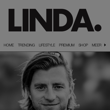
HOME
HOME
TRENDING
TRENDING
LIFESTYLE
LIFESTYLE
PREMIUM
PREMIUM
SHOP
SHOP
MEER
MEER