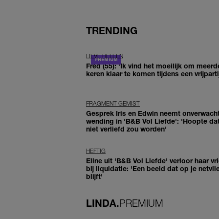
TRENDING
LIEVE HELEEN
Fred (55): 'Ik vind het moeilijk om meerd
keren klaar te komen tijdens een vrijparti
FRAGMENT GEMIST
Gesprek Iris en Edwin neemt onverwach
wending in 'B&B Vol Liefde': 'Hoopte dat
niet verliefd zou worden'
HEFTIG
Eline uit 'B&B Vol Liefde' verloor haar vr
bij liquidatie: 'Een beeld dat op je netvli
blijft'
LINDA.
PREMIUM