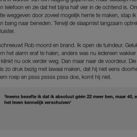
jn telefoon en zie dat het bijna half vier in de ochtend is. Om
tie weggeven door zoveel mogelijk herrie te maken, stap ik 
n bang naar beneden. Terwijl de slaapmist langzaam optrek
uister.
schreeuwt Rob moord en brand. Ik open de tuindeur. Gelu
m het alarm eraf te halen, anders was nu iedereen wakker 
g klinkt nu ook verder weg. Dan maar naar de voordeur. Die 
 is zo druk bezig met lawaai maken, dat hij niet eens doorh
hem roep en psss pssss psss doe, komt hij niet.
'Ineens besefte ik dat ik absoluut géén 22 meer ben, maar 40, en
het leven kennelijk verschuiven'