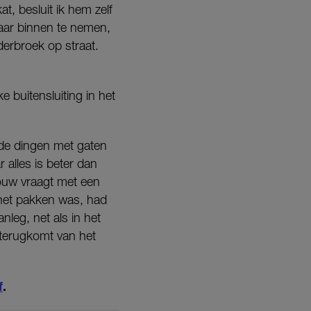
t, besluit ik hem zelf
naar binnen te nemen,
nderbroek op straat.
e buitensluiting in het
Oude dingen met gaten
 alles is beter dan
rouw vraagt met een
 het pakken was, had
leg, net als in het
 terugkomt van het
f
.