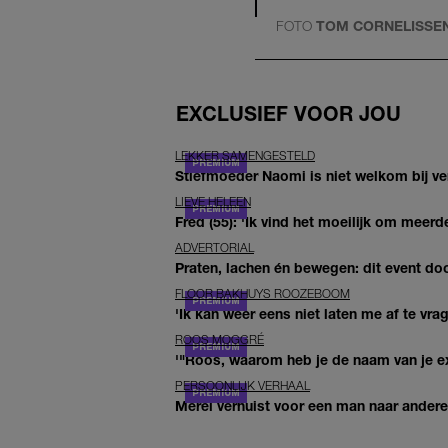
FOTO
TOM CORNELISSE
EXCLUSIEF VOOR JOU
LEKKER SAMENGESTELD
Stiefmoeder Naomi is niet welkom bij ver
LIEVE HELEEN
Fred (55): 'Ik vind het moeilijk om meerde
ADVERTORIAL
Praten, lachen én bewegen: dit event door
FLOOR BAKHUYS ROOZEBOOM
'Ik kan weer eens niet laten me af te vr
ROOS MOGGRÉ
'"Roos, waarom heb je de naam van je ex 
PERSOONLIJK VERHAAL
Merel verhuist voor een man naar andere 