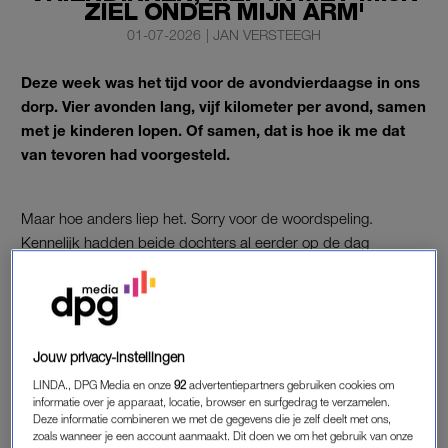
ZIEL ONDER MIJN ARM'
01-07-2026
|
JAN VERSTEEGH
Deze week was het tijd voor de avondvierdaagse in ons
dorp. Vier avonden lang, vijf kilometer per avond, samen
met je kinderen lopen. Of samen, dat is hoe ik me dat
van tevoren had voorgesteld.
Maar hoe anders liep het. Sorry voor de woordspeling.
Kennelijk hadden beide dochters al eerder op de dag
afgesproken met wie ze zouden gaan wandelen. Er waren
groepjes van vriendinnen gevormd waarmee ze, in ieder geval
tijdens de eerste avond, de afstand gingen volbrengen.
Jouw privacy-instellingen
'Er staan twee mannen in de
LINDA., DPG Media en onze
92
advertentiepartners gebruiken cookies om
tuin, als ik ze moet
informatie over je apparaat, locatie, browser en surfgedrag te verzamelen.
omschrijven kom ik uit bij de
Deze informatie combineren we met de gegevens die je zelf deelt met ons,
term louche'
zoals wanneer je een account aanmaakt. Dit doen we om het gebruik van onze