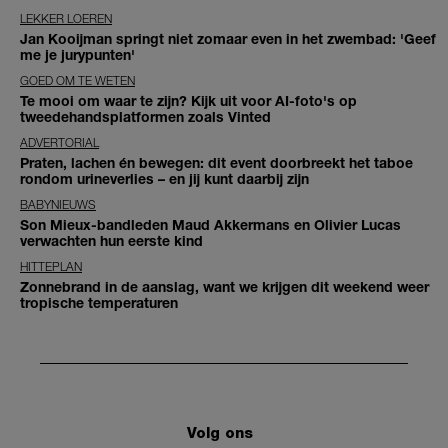
LEKKER LOEREN
Jan Kooijman springt niet zomaar even in het zwembad: 'Geef
me je jurypunten'
GOED OM TE WETEN
Te mooi om waar te zijn? Kijk uit voor AI-foto's op
tweedehandsplatformen zoals Vinted
ADVERTORIAL
Praten, lachen én bewegen: dit event doorbreekt het taboe
rondom urineverlies – en jij kunt daarbij zijn
BABYNIEUWS
Son Mieux-bandleden Maud Akkermans en Olivier Lucas
verwachten hun eerste kind
HITTEPLAN
Zonnebrand in de aanslag, want we krijgen dit weekend weer
tropische temperaturen
Volg ons