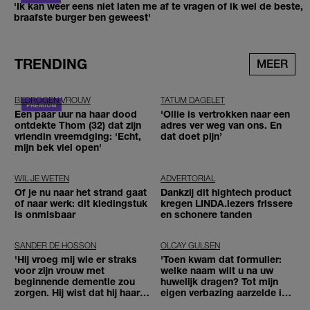
'Ik kan weer eens niet laten me af te vragen of ik wel de beste,
braafste burger ben geweest'
TRENDING
MEER
BEDROGEN VROUW
TATUM DAGELET
Een paar uur na haar dood
'Ollie is vertrokken naar een
ontdekte Thom (32) dat zijn
adres ver weg van ons. En
vriendin vreemdging: 'Echt,
dat doet pijn’
mijn bek viel open'
WIL JE WETEN
ADVERTORIAL
Of je nu naar het strand gaat
Dankzij dit hightech product
of naar werk: dit kledingstuk
kregen LINDA.lezers frissere
is onmisbaar
en schonere tanden
SANDER DE HOSSON
OLCAY GULSEN
'Hij vroeg mij wie er straks
'Toen kwam dat formulier:
voor zijn vrouw met
welke naam wilt u na uw
beginnende dementie zou
huwelijk dragen? Tot mijn
zorgen. Hij wist dat hij haar
eigen verbazing aarzelde ik
zou moeten loslaten'
geen moment'