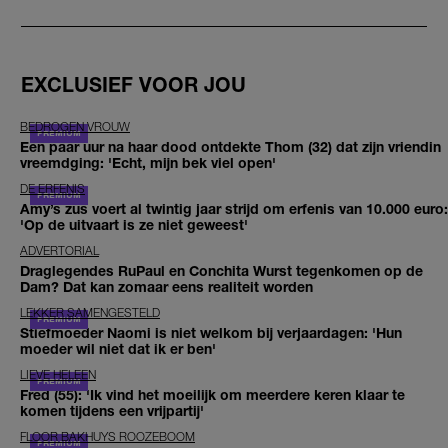
EXCLUSIEF VOOR JOU
BEDROGEN VROUW
Een paar uur na haar dood ontdekte Thom (32) dat zijn vriendin
vreemdging: 'Echt, mijn bek viel open'
DE ERFENIS
Amy’s zus voert al twintig jaar strijd om erfenis van 10.000 euro:
'Op de uitvaart is ze niet geweest'
ADVERTORIAL
Draglegendes RuPaul en Conchita Wurst tegenkomen op de
Dam? Dat kan zomaar eens realiteit worden
LEKKER SAMENGESTELD
Stiefmoeder Naomi is niet welkom bij verjaardagen: 'Hun
moeder wil niet dat ik er ben'
LIEVE HELEEN
Fred (55): 'Ik vind het moeilijk om meerdere keren klaar te
komen tijdens een vrijpartij'
FLOOR BAKHUYS ROOZEBOOM