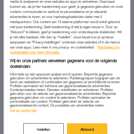
media te analyseren en onze websites en apps te verbeteren. Daarnaast
LEES OOK
kunnen we, als je hier toestemming voor geeft, je gegevens gebruiken om onze
content, communicatie en aanbod te personaliseren en je relevante
advertenties te tonen, en voor marketingdoeleinden delen met 4
Nou ben ik op zich een voorstander van de avondvierdaagse.
mediapartners. Ook content van 13 externe platformen wordt enkel getoond
met jouw toestemming. Geef toestemming of stel je eigen keuze in. Door op
Een sinaasappel met pepermunt om op te sabbelen, iets
"Akkoord" te klikken, geef je toestemming voor onderstaande doeleinden. Wil
samen doen met je kroost en mijn liefste kon ook nog eens
je niet alles toestaan, klik dan op “Instellen”. Jouw keuze kun je opnieuw
aanpassen via “Privacy-instellingen” onderaan onze websites of in de menu’s
mee dus we zouden gezellig samen zijn. Nee hoor. Het clubje
van onze apps. Lees meer in ons privacy- en cookiebeleid.
Raadpleeg ons
van dochter 1 vertrok eerder dan dat het clubje van dochter 2
cookiebeleid voor meer informatie.
compleet was. Dus ik ging mee, terwijl vrouwlief achterbleef.
Wij en onze partners verwerken gegevens voor de volgende
Dan kom je dus niet bij de mensen terecht met wie je normaal
doeleinden:
wat te bomen hebt op het schoolplein. Waar mijn dochter
Informatie op een apparaat opslaan en/of openen. Beperkte gegevens
gebruiken om advertenties te selecteren. Publieksgroepen begrijpen aan de
alleen maar oog had voor haar vriendinnen en de hele tijd óf
hand van statistieken of combinaties van gegevens uit verschillende bronnen.
Profielen aanmaken ten behoeve van gepersonaliseerde advertenties.
ver voor dan wel ver achter me liep, liep ik een beetje met mijn
Contentprestaties meten. Diensten ontwikkelen en verbeteren. Profielen
ziel onder mijn arm.
gebruiken voor de selectie van gepersonaliseerde advertenties. Beperkte
gegevens gebruiken om content te selecteren. Profielen aanmaken ter
personalisatie van content. Profielen gebruiken ter selectie van
gepersonaliseerde content. De prestaties van advertenties meten.
Gelukkig waren daar al snel obligate gesprekjes met andere
Derde partijen lijst
verloren zielen. Er werd door iemand gevraagd hoe het met
mijn auto ging, refererend aan een incident
waar ik een paaltje
raakte
ten overstaan van het hele schoolplein. Dit alles was al
Instellen
Akkoord