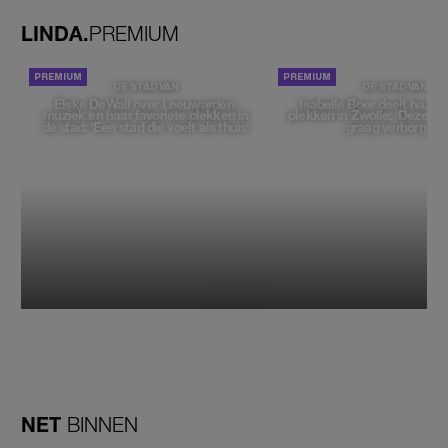
LINDA.
PREMIUM
DE STAD VAN
DE STAD VAN
Elske DeWall over Leeuwarden,
Isabelle Boer deelt haar f
muziek en haar favoriete plekken in
plekken in Zwolle: 'Deze pl
de stad: 'Een stad die voelt als thuis'
graag verborgen'
NET
BINNEN