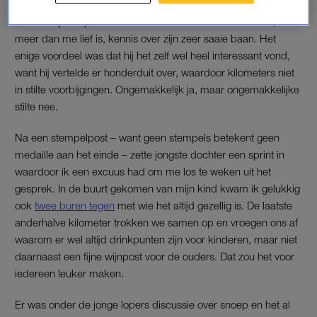
vijf maanden geleden, dus het duurde even voor ik het
onderwerp snapte. Ook heb ik van een andere ouder nu,
meer dan me lief is, kennis over zijn zeer saaie baan. Het
enige voordeel was dat hij het zelf wel heel interessant vond,
want hij vertelde er honderduit over, waardoor kilometers niet
in stilte voorbijgingen. Ongemakkelijk ja, maar ongemakkelijke
stilte nee.
Na een stempelpost – want geen stempels betekent geen
medaille aan het einde – zette jongste dochter een sprint in
waardoor ik een excuus had om me los te weken uit het
gesprek. In de buurt gekomen van mijn kind kwam ik gelukkig
ook
twee buren tegen
met wie het altijd gezellig is. De laatste
anderhalve kilometer trokken we samen op en vroegen ons af
waarom er wel altijd drinkpunten zijn voor kinderen, maar niet
daarnaast een fijne wijnpost voor de ouders. Dat zou het voor
iedereen leuker maken.
Er was onder de jonge lopers discussie over snoep en het al