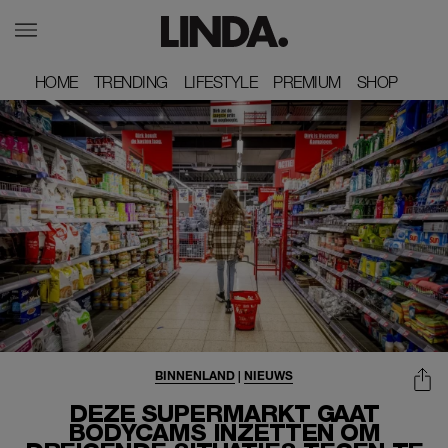
HOME
HOME
TRENDING
TRENDING
LIFESTYLE
LIFESTYLE
PREMIUM
PREMIUM
SHOP
SHOP
BINNENLAND
|
NIEUWS
DEZE SUPERMARKT GAAT
BODYCAMS INZETTEN OM