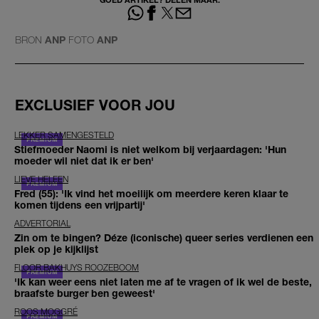
BRON
ANP
FOTO
ANP
EXCLUSIEF VOOR JOU
LEKKER SAMENGESTELD
Stiefmoeder Naomi is niet welkom bij verjaardagen: 'Hun
moeder wil niet dat ik er ben'
LIEVE HELEEN
Fred (55): 'Ik vind het moeilijk om meerdere keren klaar te
komen tijdens een vrijpartij'
ADVERTORIAL
Zin om te bingen? Déze (iconische) queer series verdienen een
plek op je kijklijst
FLOOR BAKHUYS ROOZEBOOM
'Ik kan weer eens niet laten me af te vragen of ik wel de beste,
braafste burger ben geweest'
ROOS MOGGRÉ