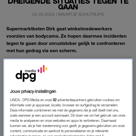
DREIGENDE SITUATIES TEGEN TE
GAAN
25-04-2024
|
MAARTJE SCHUTRUPS
Supermarktketen Dirk gaat winkelmedewerkers
voorzien van bodycams. Ze hopen daarmee incidenten
tegen te gaan door onruststoker gelijk te confronteren
met hun gedrag via een scherm.
“Elk incident is er een te veel voor collega’s en klanten”, vertelt
Dirk-directeur Marcel Huizing
BODYCAMS
Jouw privacy-instellingen
Vorig jaar werd er al een proef gedaan, nu worden de
LINDA., DPG Media en onze
92
advertentiepartners gebruiken cookies om
bodycams
in veertig Dirk-supermarkten ingezet.
informatie over je apparaat, locatie, browser en surfgedrag te verzamelen.
Deze informatie combineren we met de gegevens die je zelf deelt met ons,
Supermarktmedewerkers krijgen te vaak te maken met
zoals wanneer je een account aanmaakt. Dit doen we om het gebruik van onze
dreigende situaties. Volgens Huizing zullen de camera’s
media te analyseren en onze websites en apps te verbeteren. Daarnaast
kunnen we, als je hier toestemming voor geeft, je gegevens gebruiken om onze
incidenten voorkomen. Medewerkers kunnen de bodycam
content, communicatie en aanbod te personaliseren en je relevante
aanzetten wanneer er sprake is van een dreigende situatie. De