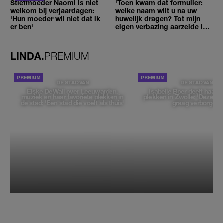
Stiefmoeder Naomi is niet
'Toen kwam dat formulier:
welkom bij verjaardagen:
welke naam wilt u na uw
'Hun moeder wil niet dat ik
huwelijk dragen? Tot mijn
er ben'
eigen verbazing aarzelde ik
geen moment'
LINDA.
PREMIUM
DE STAD VAN
DE STAD VAN
Elske DeWall over Leeuwarden,
Isabelle Boer deelt haar f
muziek en haar favoriete plekken in
plekken in Zwolle: 'Deze pl
de stad: 'Een stad die voelt als thuis'
graag verborgen'