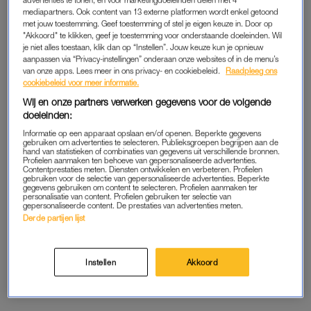
advertenties te tonen, en voor marketingdoeleinden delen met 4
mediapartners. Ook content van 13 externe platformen wordt enkel getoond
bodycam neemt zowel beeld als geluid op. Indien nodig kan
met jouw toestemming. Geef toestemming of stel je eigen keuze in. Door op
dit worden doorgespeeld naar de politie.
"Akkoord" te klikken, geef je toestemming voor onderstaande doeleinden. Wil
je niet alles toestaan, klik dan op “Instellen”. Jouw keuze kun je opnieuw
aanpassen via “Privacy-instellingen” onderaan onze websites of in de menu’s
Aan de buitenkant zit een scherm. Hierop zien de gefilmde
van onze apps. Lees meer in ons privacy- en cookiebeleid.
Raadpleeg ons
personen zichzelf direct terug. Mensen realiseren zich hun
cookiebeleid voor meer informatie.
gedrag vaak pas wanneer ze hier mee worden geconfronteerd
Wij en onze partners verwerken gegevens voor de volgende
door het te zien, aldus Dirk. Daarom zou dit type bodycam
doeleinden:
meer incidenten voorkomen dan met een standaard variant.
Informatie op een apparaat opslaan en/of openen. Beperkte gegevens
gebruiken om advertenties te selecteren. Publieksgroepen begrijpen aan de
Wanneer een klant wordt opgenomen, zal de
hand van statistieken of combinaties van gegevens uit verschillende bronnen.
winkelmedewerker dit aangeven.
Profielen aanmaken ten behoeve van gepersonaliseerde advertenties.
Contentprestaties meten. Diensten ontwikkelen en verbeteren. Profielen
gebruiken voor de selectie van gepersonaliseerde advertenties. Beperkte
gegevens gebruiken om content te selecteren. Profielen aanmaken ter
personalisatie van content. Profielen gebruiken ter selectie van
Meer agressie in
gepersonaliseerde content. De prestaties van advertenties meten.
supermarkten, professionele
Derde partijen lijst
beveiliging nodig
LEES OOK
Instellen
Akkoord