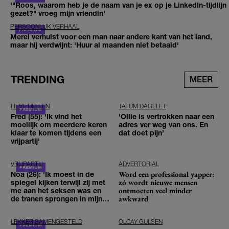
'"Roos, waarom heb je de naam van je ex op je LinkedIn-tijdlijn
gezet?" vroeg mijn vriendin'
PERSOONLIJK VERHAAL
Merel verhuist voor een man naar andere kant van het land,
maar hij verdwijnt: 'Huur al maanden niet betaald'
TRENDING
MEER
LIEVE HELEEN
TATUM DAGELET
Fred (55): 'Ik vind het
'Ollie is vertrokken naar een
moeilijk om meerdere keren
adres ver weg van ons. En
klaar te komen tijdens een
dat doet pijn’
vrijpartij'
VRIJPARTIJ
ADVERTORIAL
Word een professional yapper:
Noa (26): 'Ik moest in de
zó wordt nieuwe mensen
spiegel kijken terwijl zij met
ontmoeten veel minder
me aan het seksen was en
awkward
de tranen sprongen in mijn
ogen'
LEKKER SAMENGESTELD
OLCAY GULSEN