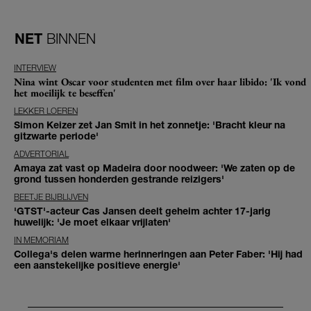
NET
BINNEN
INTERVIEW
Nina wint Oscar voor studenten met film over haar libido: 'Ik vond
het moeilijk te beseffen'
LEKKER LOEREN
Simon Keizer zet Jan Smit in het zonnetje: 'Bracht kleur na
gitzwarte periode'
ADVERTORIAL
Amaya zat vast op Madeira door noodweer: 'We zaten op de
grond tussen honderden gestrande reizigers'
BEETJE BIJBLIJVEN
'GTST'-acteur Cas Jansen deelt geheim achter 17-jarig
huwelijk: 'Je moet elkaar vrijlaten'
IN MEMORIAM
Collega's delen warme herinneringen aan Peter Faber: 'Hij had
een aanstekelijke positieve energie'