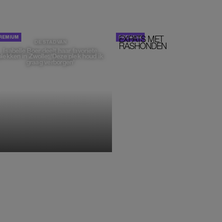
EXPATS MET
STOM!
DE STAD VAN
RASHONDEN
Isabelle Boer deelt haar favoriete
plekken in Zwolle: 'Deze plek houd ik
graag verborgen'
MONIQUE KLEMANN