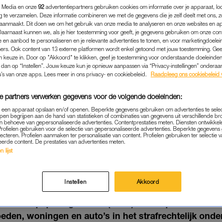
 Media en onze
92
advertentiepartners gebruiken cookies om informatie over je apparaat, lo
g te verzamelen. Deze informatie combineren we met de gegevens die je zelf deelt met ons, z
aanmaakt. Dit doen we om het gebruik van onze media te analyseren en onze websites en a
Daarnaast kunnen we, als je hier toestemming voor geeft, je gegevens gebruiken om onze con
 en aanbod te personaliseren en je relevante advertenties te tonen, en voor marketingdoele
ers. Ook content van 13 externe platformen wordt enkel getoond met jouw toestemming. Ge
gen keuze in. Door op "Akkoord" te klikken, geef je toestemming voor onderstaande doeleinden. 
k dan op “Instellen”. Jouw keuze kun je opnieuw aanpassen via “Privacy-instellingen” ondera
u’s van onze apps. Lees meer in ons privacy- en cookiebeleid.
Raadpleeg ons cookiebeleid 
e partners verwerken gegevens voor de volgende doeleinden:
p een apparaat opslaan en/of openen. Beperkte gegevens gebruiken om advertenties te sele
pen begrijpen aan de hand van statistieken of combinaties van gegevens uit verschillende br
 behoeve van gepersonaliseerde advertenties. Contentprestaties meten. Diensten ontwikkel
Profielen gebruiken voor de selectie van gepersonaliseerde advertenties. Beperkte gegeven
BINNENLAND
|
NIEUWS
lecteren. Profielen aanmaken ter personalisatie van content. Profielen gebruiken ter selectie 
eerde content. De prestaties van advertenties meten.
ESLAG GELEGD BIJ VAN 
 lijst
ZAKENPARTNERS
16-08-2022
|
MARINA VAN HOOFT
Instellen
Akkoord
ngen- en opsporingsdienst (FIOD) heeft opnieuw besl
oeden, woningen en auto’s in het strafrechtelijk ond