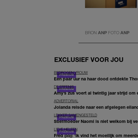
BRON
ANP
FOTO
ANP
EXCLUSIEF VOOR JOU
BEDROGEN VROUW
Een paar uur na haar dood ontdekte Thom 
DE ERFENIS
Amy’s zus voert al twintig jaar strijd om 
ADVERTORIAL
Jolanda reisde naar een afgelegen eiland
LEKKER SAMENGESTELD
Stiefmoeder Naomi is niet welkom bij ver
LIEVE HELEEN
Fred (55): 'Ik vind het moeilijk om meerde