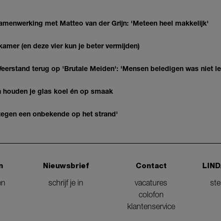
enwerking met Matteo van der Grijn: 'Meteen heel makkelijk'
kamer (en deze vier kun je beter vermijden)
eerstand terug op 'Brutale Meiden': 'Mensen beledigen was niet l
en houden je glas koel én op smaak
k tegen een onbekende op het strand'
n
Nieuwsbrief
Contact
LIND
en
schrijf je in
vacatures
st
colofon
klantenservice