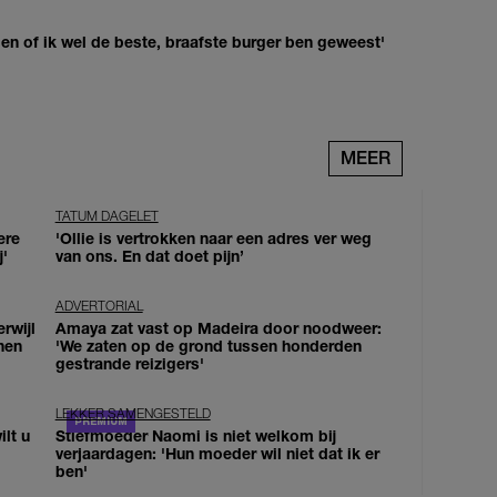
agen of ik wel de beste, braafste burger ben geweest'
MEER
TATUM DAGELET
ere
'Ollie is vertrokken naar een adres ver weg
j'
van ons. En dat doet pijn’
ADVERTORIAL
erwijl
Amaya zat vast op Madeira door noodweer:
nen
'We zaten op de grond tussen honderden
gestrande reizigers'
LEKKER SAMENGESTELD
lt u
Stiefmoeder Naomi is niet welkom bij
verjaardagen: 'Hun moeder wil niet dat ik er
ben'