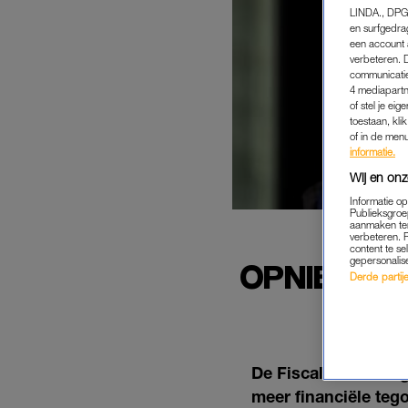
LINDA., DPG
en surfgedra
een account 
verbeteren. 
communicatie
4 mediapartn
of stel je ei
toestaan, kli
of in de men
informatie.
Wij en onz
Informatie o
Publieksgroe
aanmaken ten
verbeteren. 
content te se
gepersonalis
OPNIEUW B
Derde partijen
De Fiscale inlichti
meer financiële teg