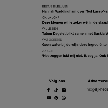
BEETJE BIJBLIJVEN
Hannah Waddingham over 'Ted Lasso'-sam
OH, JA JOH?
Deze kleuren wil je zeker wél in de slaap
WIL JE ZIEN
Tatum Dagelet blikt samen met Saskia W
WAT GOÉÉÉÉD
Geen water bij de wijn: deze ingrediënt
JURGEN
'Nee zeggen lukt mij niet. Ik zeg ja. Oo
Volg ons
Advertere
mogelijkhed