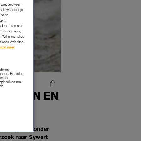
catie, browser
oals wanneer je
pps te
tent,
inden delen met
ef toestemming
Wil je niet alles
an onze websites
voor meer
cteren.
onnen. Profielen
en en
s gebruiken om
van
LIENDEN EN
ag gelegd op onder
erzoek naar Sywert