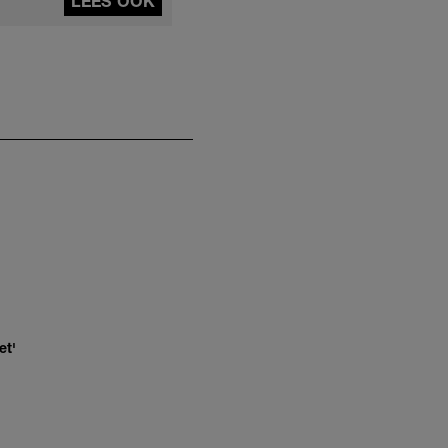
LEES OOK
et'