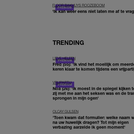
FLOOR BAKHUYS ROOZEBOOM
'Ik kan weer eens niet laten me af te vr
TRENDING
LIEVE HELEEN
Fred (55): 'Ik vind het moeilijk om meerd
keren klaar te komen tijdens een vrijparti
VRIJPARTIJ
Noa (26): 'Ik moest in de spiegel kijken t
zij met me aan het seksen was en de tra
sprongen in mijn ogen'
OLCAY GULSEN
'Toen kwam dat formulier: welke naam wi
na uw huwelijk dragen? Tot mijn eigen
verbazing aarzelde ik geen moment'