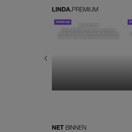
LINDA.
PREMIUM
DE STAD VAN
Elske DeWall over Leeuwarden,
muziek en haar favoriete plekken in
de stad: 'Een stad die voelt als thuis'
NET
BINNEN