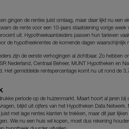
en gingen de rentes juist omlaag, maar daar lijkt nu een e
wam de rente voor een 10-jaars staatslening vorige week v
procent uit. Hypotheekaanbieders passen hun tarieven vaak
oor de hypotheekrentes de komende dagen waarschijnlijk n
ieders zijn de eerste verhogingen al zichtbaar. Zo hebben o
 ASR Nederland, Centraal Beheer, MUNT Hypotheken en Na
d. Het gemiddelde rentepercentage komt nu uit rond de 3,
K
n drukke periode op de huizenmarkt. Maart hoort al jaren b
agen, blijkt uit cijfers van het Hypotheken Data Netwerk.
 juist met lage rentes klanten te trekken, maar dit jaar lijk
jgen. Wie nu een huis wil kopen, moet dus rekening houd
en hypotheek duurder uitvallen.