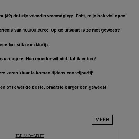
(32) dat zijn vriendin vreemdging: 'Echt, mijn bek viel open'
erfenis van 10.000 euro: 'Op de uitvaart is ze niet geweest'
eens hartstikke makkelijk
jaardagen: 'Hun moeder wil niet dat ik er ben'
re keren klaar te komen tijdens een vrijpartij'
agen of ik wel de beste, braafste burger ben geweest'
MEER
TATUM DAGELET