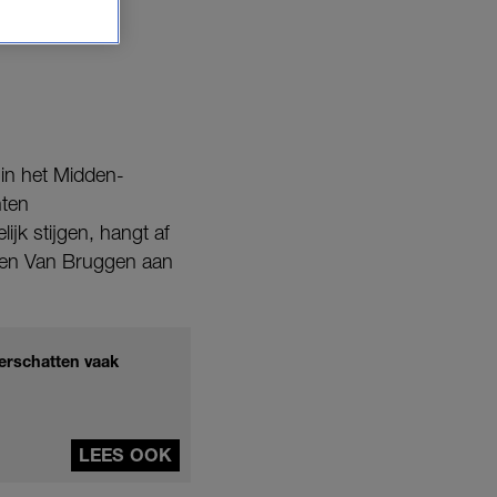
 in het Midden-
hten
jk stijgen, hangt af
eten Van Bruggen aan
derschatten vaak
LEES OOK