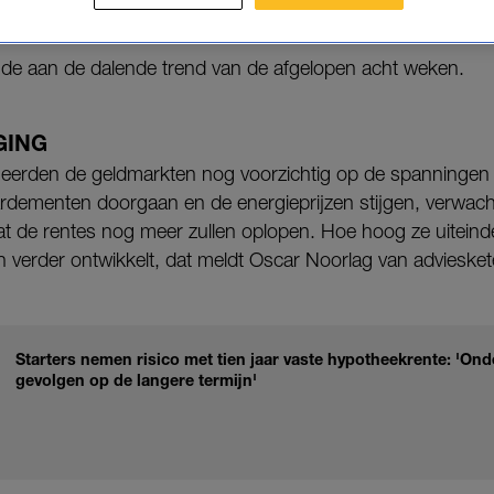
de aan de dalende trend van de afgelopen acht weken.
GING
eageerden de geldmarkten nog voorzichtig op de spanningen
dementen doorgaan en de energieprijzen stijgen, verwac
 de rentes nog meer zullen oplopen. Hoe hoog ze uiteindeli
ich verder ontwikkelt, dat meldt Oscar Noorlag van adviesk
Starters nemen risico met tien jaar vaste hypotheekrente: 'On
gevolgen op de langere termijn'