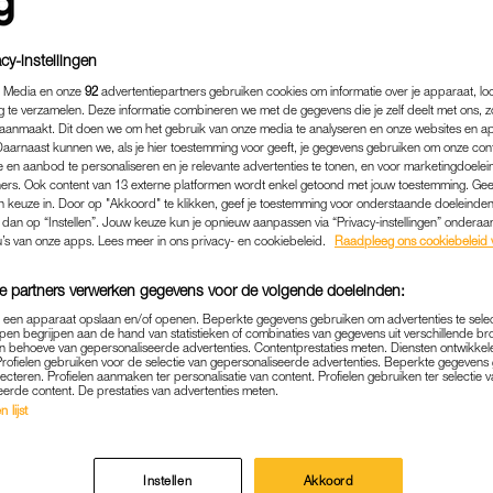
cy-instellingen
 Media en onze
92
advertentiepartners gebruiken cookies om informatie over je apparaat, lo
g te verzamelen. Deze informatie combineren we met de gegevens die je zelf deelt met ons, z
aanmaakt. Dit doen we om het gebruik van onze media te analyseren en onze websites en a
Daarnaast kunnen we, als je hier toestemming voor geeft, je gegevens gebruiken om onze con
 en aanbod te personaliseren en je relevante advertenties te tonen, en voor marketingdoele
ers. Ook content van 13 externe platformen wordt enkel getoond met jouw toestemming. Ge
gen keuze in. Door op "Akkoord" te klikken, geef je toestemming voor onderstaande doeleinden. 
k dan op “Instellen”. Jouw keuze kun je opnieuw aanpassen via “Privacy-instellingen” ondera
u’s van onze apps. Lees meer in ons privacy- en cookiebeleid.
Raadpleeg ons cookiebeleid 
BINNENLAND
|
NIEUWS
e partners verwerken gegevens voor de volgende doeleinden:
HYPOTHEEKRENTE DOOR O
p een apparaat opslaan en/of openen. Beperkte gegevens gebruiken om advertenties te sele
DDEN-OOSTEN: HUIS KOPE
pen begrijpen aan de hand van statistieken of combinaties van gegevens uit verschillende br
 behoeve van gepersonaliseerde advertenties. Contentprestaties meten. Diensten ontwikkel
DUURDER
Profielen gebruiken voor de selectie van gepersonaliseerde advertenties. Beperkte gegeven
lecteren. Profielen aanmaken ter personalisatie van content. Profielen gebruiken ter selectie 
eerde content. De prestaties van advertenties meten.
10-03-2026
|
MADEE DE SNOO
 lijst
 verwachten dat de hypotheekrentes de komende tijd
Instellen
Akkoord
ieuws
. De oorlog in het Midden-Oosten zorgt voor o