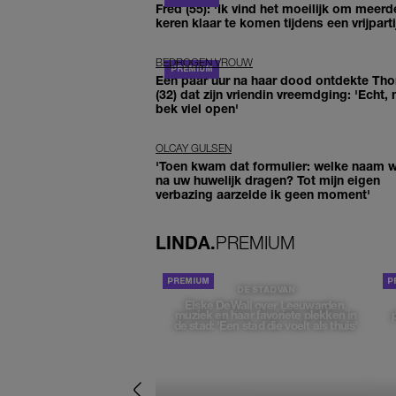
Fred (55): 'Ik vind het moeilijk om meerd
keren klaar te komen tijdens een vrijparti
BEDROGEN VROUW
Een paar uur na haar dood ontdekte Th
(32) dat zijn vriendin vreemdging: 'Echt, 
bek viel open'
OLCAY GULSEN
'Toen kwam dat formulier: welke naam wi
na uw huwelijk dragen? Tot mijn eigen
verbazing aarzelde ik geen moment'
LINDA.
PREMIUM
DE STAD VAN
Elske DeWall over Leeuwarden,
muziek en haar favoriete plekken in
de stad: 'Een stad die voelt als thuis'