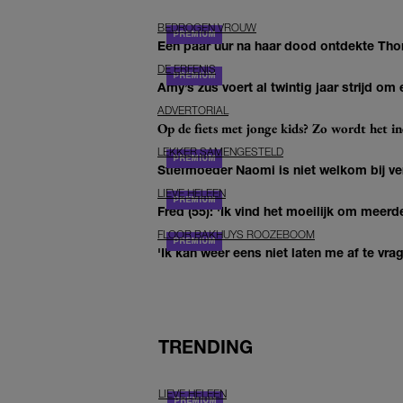
BEDROGEN VROUW
Een paar uur na haar dood ontdekte Thom 
DE ERFENIS
Amy’s zus voert al twintig jaar strijd om 
ADVERTORIAL
Op de fiets met jonge kids? Zo wordt het in
LEKKER SAMENGESTELD
Stiefmoeder Naomi is niet welkom bij ver
LIEVE HELEEN
Fred (55): 'Ik vind het moeilijk om meerde
FLOOR BAKHUYS ROOZEBOOM
'Ik kan weer eens niet laten me af te vr
TRENDING
LIEVE HELEEN