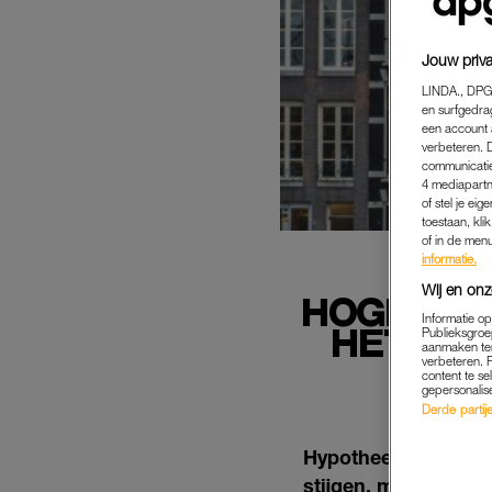
Jouw priva
LINDA., DPG
en surfgedra
een account 
verbeteren. 
communicatie
4 mediapartn
of stel je ei
toestaan, kli
of in de men
informatie.
Wij en onz
HOGERE 
Informatie o
HET MI
Publieksgroe
aanmaken ten
verbeteren. 
content te se
gepersonalis
Derde partijen
Hypotheekadviseurs
stijgen, meldt
RTL N