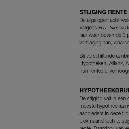
STIJGING RENTE
De afgelopen acht wek
Volgens
RTL Nieuws
k
jaar weer boven de 3 
vertraging aan, waard
Bij verschillende aanb
Hypotheken, Allianz,
hun rentes al verhoog
HYPOTHEEKDRU
De stijging valt in ee
meeste hypotheekaanvr
aanbieders in deze tijd
piekmaand toch te sti
rente. Daardoor kan e