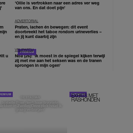
ere
'Ollie is vertrokken naar een adres ver weg
j'
van ons. En dat doet pijn’
ADVERTORIAL
om
Praten, lachen én bewegen: dit event
mijn
doorbreekt het taboe rondom urineverlies –
en jij kunt daarbij zijn
VRIJPARTIJ
lt u
Noa (26): 'Ik moest in de spiegel kijken terwijl
zij met me aan het seksen was en de tranen
sprongen in mijn ogen'
EXPATS MET
STOM!
DE STAD VAN
RASHONDEN
Isabelle Boer deelt haar favoriete
plekken in Zwolle: 'Deze plek houd ik
graag verborgen'