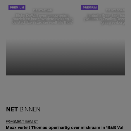
DE STAD VAN
DE STAD VAN
Elske DeWall over Leeuwarden,
Isabelle Boer deelt haar f
muziek en haar favoriete plekken in
plekken in Zwolle: 'Deze pl
de stad: 'Een stad die voelt als thuis'
graag verborgen'
NET
BINNEN
FRAGMENT GEMIST
Mexx vertelt Thomas openhartig over miskraam in 'B&B Vol