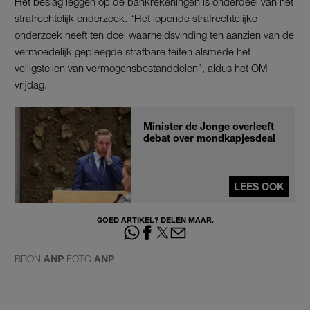
Het beslag leggen op de bankrekeningen is onderdeel van het
strafrechtelijk onderzoek. “Het lopende strafrechtelijke
onderzoek heeft ten doel waarheidsvinding ten aanzien van de
vermoedelijk gepleegde strafbare feiten alsmede het
veiligstellen van vermogensbestanddelen”, aldus het OM
vrijdag.
Minister de Jonge overleeft
debat over mondkapjesdeal
LEES OOK
GOED ARTIKEL? DELEN MAAR.
BRON
ANP
FOTO
ANP