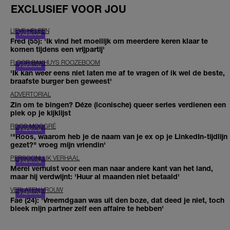
EXCLUSIEF VOOR JOU
LIEVE HELEEN
Fred (55): 'Ik vind het moeilijk om meerdere keren klaar te
komen tijdens een vrijpartij'
FLOOR BAKHUYS ROOZEBOOM
'Ik kan weer eens niet laten me af te vragen of ik wel de beste,
braafste burger ben geweest'
ADVERTORIAL
Zin om te bingen? Déze (iconische) queer series verdienen een
plek op je kijklijst
ROOS MOGGRÉ
'"Roos, waarom heb je de naam van je ex op je LinkedIn-tijdlijn
gezet?" vroeg mijn vriendin'
PERSOONLIJK VERHAAL
Merel verhuist voor een man naar andere kant van het land,
maar hij verdwijnt: 'Huur al maanden niet betaald'
VERLATEN VROUW
Fae (24): 'Vreemdgaan was uit den boze, dat deed je niet, toch
bleek mijn partner zelf een affaire te hebben'