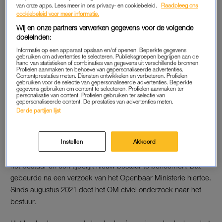
het onderzoek was de aangifte die Randstad eind december
van onze apps. Lees meer in ons privacy- en cookiebeleid.
Raadpleeg ons
2021 deed.
cookiebeleid voor meer informatie.
Wij en onze partners verwerken gegevens voor de volgende
Later bleek echter dat Van Lienden en de andere (voormalig)
doeleinden:
bestuurders een besloten vennootschap hadden opgericht.
Informatie op een apparaat opslaan en/of openen. Beperkte gegevens
gebruiken om advertenties te selecteren. Publieksgroepen begrijpen aan de
Die gebruikten zij bij de inkoop en verkoop van mondkapjes.
hand van statistieken of combinaties van gegevens uit verschillende bronnen.
Profielen aanmaken ten behoeve van gepersonaliseerde advertenties.
Hierdoor zou hij samen met de andere oprichters miljoenen
Contentprestaties meten. Diensten ontwikkelen en verbeteren. Profielen
hebben verdiend aan de mondkapjesdeal met het ministerie
gebruiken voor de selectie van gepersonaliseerde advertenties. Beperkte
gegevens gebruiken om content te selecteren. Profielen aanmaken ter
van Volksgezondheid.
personalisatie van content. Profielen gebruiken ter selectie van
gepersonaliseerde content. De prestaties van advertenties meten.
Derde partijen lijst
GESCHORST UIT BESTUUR
De rechtbank in Amsterdam besloot donderdag om Van
Instellen
Akkoord
Lienden en andere betrokkenen bij de stichting te schorsen uit
het bestuur en een tijdelijk nieuw bestuur te benoemen. Dat
gebeurde na een verzoek van het Openbaar Ministerie hiertoe.
Sinds augustus 2021 doet het OM civiel onderzoek naar het
bestuur.