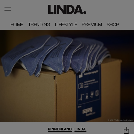
HOME
HOME
TRENDING
TRENDING
LIFESTYLE
LIFESTYLE
PREMIUM
PREMIUM
SHOP
SHOP
BINNENLAND
|
LINDA.