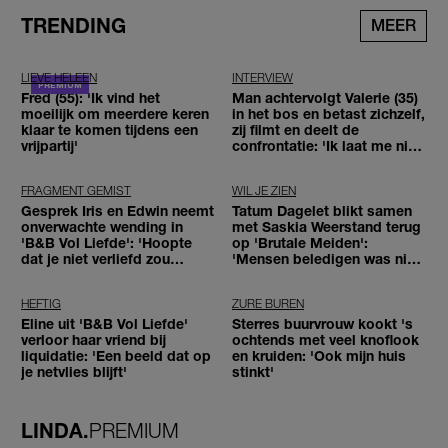
TRENDING
MEER
LIEVE HELEEN
INTERVIEW
Fred (55): 'Ik vind het
Man achtervolgt Valerie (35)
moeilijk om meerdere keren
in het bos en betast zichzelf,
klaar te komen tijdens een
zij filmt en deelt de
vrijpartij'
confrontatie: 'Ik laat me niet
tegenhouden'
FRAGMENT GEMIST
WIL JE ZIEN
Gesprek Iris en Edwin neemt
Tatum Dagelet blikt samen
onverwachte wending in
met Saskia Weerstand terug
'B&B Vol Liefde': 'Hoopte
op 'Brutale Meiden':
dat je niet verliefd zou
'Mensen beledigen was niet
worden'
leuk meer'
HEFTIG
ZURE BUREN
Eline uit 'B&B Vol Liefde'
Sterres buurvrouw kookt 's
verloor haar vriend bij
ochtends met veel knoflook
liquidatie: 'Een beeld dat op
en kruiden: 'Ook mijn huis
je netvlies blijft'
stinkt'
LINDA.
PREMIUM