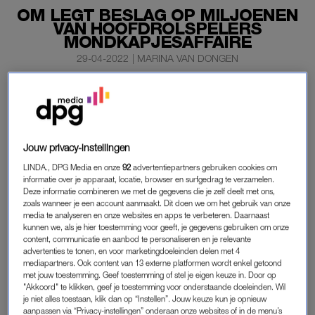
OM LEGT BESLAG OP MILJOENEN
VAN HOOFDROLSPELERS
MONDKAPJESAFFAIRE
29-04-2022
|
MARINA VAN DONGEN
Het Openbaar Ministerie heeft voor een totaalbedrag
van ruim 11,5 miljoen euro beslag gelegd op de
Nederlandse bankrekeningen van de hoofdrolspelers in
de mondkapjesaffaire.
Jouw privacy-instellingen
LINDA., DPG Media en onze
92
advertentiepartners gebruiken cookies om
informatie over je apparaat, locatie, browser en surfgedrag te verzamelen.
De verdenking tegen het bestuur van Stichting Hulptroepen
Deze informatie combineren we met de gegevens die je zelf deelt met ons,
Alliantie (SHA) is uitgebreid met verduistering.
zoals wanneer je een account aanmaakt. Dit doen we om het gebruik van onze
media te analyseren en onze websites en apps te verbeteren. Daarnaast
kunnen we, als je hier toestemming voor geeft, je gegevens gebruiken om onze
content, communicatie en aanbod te personaliseren en je relevante
MONDKAPJESAFFAIRE
advertenties te tonen, en voor marketingdoeleinden delen met 4
mediapartners. Ook content van 13 externe platformen wordt enkel getoond
In februari maakte het OM bekend dat zij een strafrechtelijk
met jouw toestemming. Geef toestemming of stel je eigen keuze in. Door op
onderzoek was gestart naar, onder meer, (ex-)bestuurders van
"Akkoord" te klikken, geef je toestemming voor onderstaande doeleinden. Wil
je niet alles toestaan, klik dan op “Instellen”. Jouw keuze kun je opnieuw
SHA. Een van hen was Sywert van Lienden. Aanleiding voor
aanpassen via “Privacy-instellingen” onderaan onze websites of in de menu’s