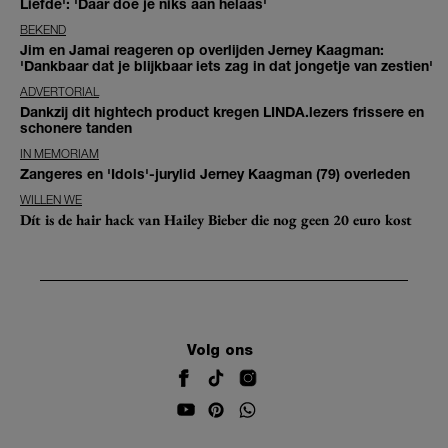
Liefde': 'Daar doe je niks aan helaas'
BEKEND
Jim en Jamai reageren op overlijden Jerney Kaagman:
'Dankbaar dat je blijkbaar iets zag in dat jongetje van zestien'
ADVERTORIAL
Dankzij dit hightech product kregen LINDA.lezers frissere en
schonere tanden
IN MEMORIAM
Zangeres en 'Idols'-jurylid Jerney Kaagman (79) overleden
WILLEN WE
Dít is de hair hack van Hailey Bieber die nog geen 20 euro kost
Volg ons