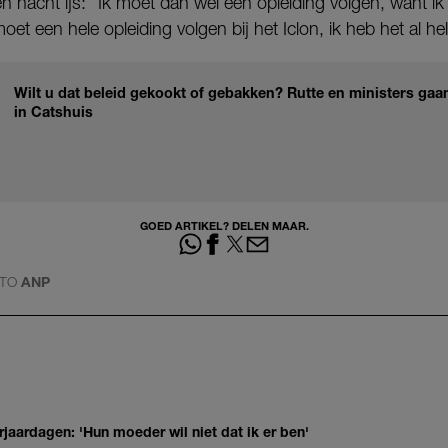
één nacht ijs: “Ik moet dan wel een opleiding volgen, want i
et een hele opleiding volgen bij het Iclon, ik heb het al he
Wilt u dat beleid gekookt of gebakken? Rutte en ministers gaa
in Catshuis
GOED ARTIKEL? DELEN MAAR.
TO
ANP
jaardagen: 'Hun moeder wil niet dat ik er ben'