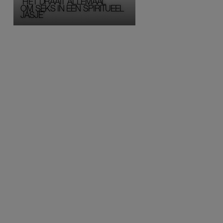
‘HET DRAAIT ALLEMAAL
OM SEKS IN EEN SPIRITUEEL 
JASJE’