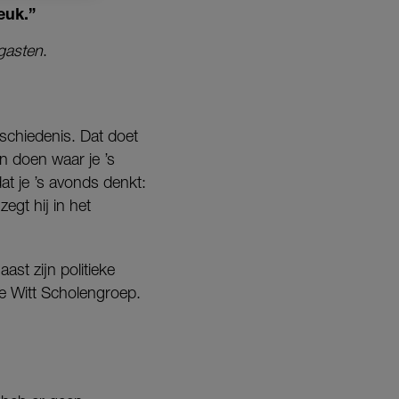
leuk.”
gasten
.
schiedenis. Dat doet
en doen waar je ’s
at je ’s avonds denkt:
zegt hij in het
ast zijn politieke
 de Witt Scholengroep.