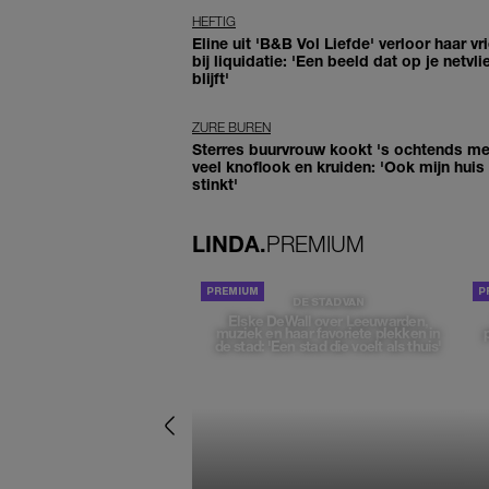
HEFTIG
Eline uit 'B&B Vol Liefde' verloor haar vr
bij liquidatie: 'Een beeld dat op je netvli
blijft'
ZURE BUREN
Sterres buurvrouw kookt 's ochtends me
veel knoflook en kruiden: 'Ook mijn huis
stinkt'
LINDA.
PREMIUM
DE STAD VAN
Elske DeWall over Leeuwarden,
muziek en haar favoriete plekken in
de stad: 'Een stad die voelt als thuis'