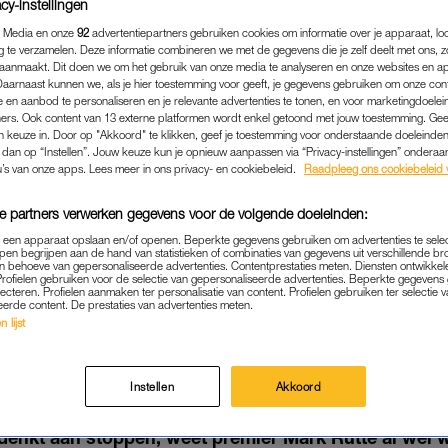
cy-instellingen
 Media en onze
92
advertentiepartners gebruiken cookies om informatie over je apparaat, lo
g te verzamelen. Deze informatie combineren we met de gegevens die je zelf deelt met ons, z
aanmaakt. Dit doen we om het gebruik van onze media te analyseren en onze websites en a
Daarnaast kunnen we, als je hier toestemming voor geeft, je gegevens gebruiken om onze con
 en aanbod te personaliseren en je relevante advertenties te tonen, en voor marketingdoele
ers. Ook content van 13 externe platformen wordt enkel getoond met jouw toestemming. Ge
gen keuze in. Door op "Akkoord" te klikken, geef je toestemming voor onderstaande doeleinden. 
k dan op “Instellen”. Jouw keuze kun je opnieuw aanpassen via “Privacy-instellingen” ondera
u’s van onze apps. Lees meer in ons privacy- en cookiebeleid.
Raadpleeg ons cookiebeleid 
e partners verwerken gegevens voor de volgende doeleinden:
p een apparaat opslaan en/of openen. Beperkte gegevens gebruiken om advertenties te sele
pen begrijpen aan de hand van statistieken of combinaties van gegevens uit verschillende br
BINNENLAND
|
LINDA.
 behoeve van gepersonaliseerde advertenties. Contentprestaties meten. Diensten ontwikkel
Profielen gebruiken voor de selectie van gepersonaliseerde advertenties. Beperkte gegeven
MIER RUTTE NAAR MENEE
lecteren. Profielen aanmaken ter personalisatie van content. Profielen gebruiken ter selectie 
eerde content. De prestaties van advertenties meten.
TE WEET AL WAT HIJ WI
 lijst
DE POLITIEK
Instellen
Akkoord
27-11-2022
|
YONI PASMAN
 denkt aan stoppen, weet premier Mark Rutte al wel w