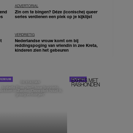
ADVERTORIAL
iend
Zin om te bingen? Déze (iconische) queer
es
series verdienen een plek op je kijklijst
VERDRIETIG
t
Nederlandse vrouw komt om bij
reddingspoging van vriendin in zee Kreta,
kinderen zien het gebeuren
EXPATS MET
STOM!
DE STAD VAN
RASHONDEN
Isabelle Boer deelt haar favoriete
plekken in Zwolle: 'Deze plek houd ik
graag verborgen'