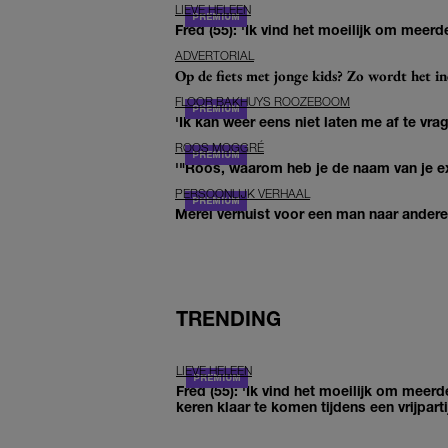
LIEVE HELEEN
Fred (55): 'Ik vind het moeilijk om meerde
ADVERTORIAL
Op de fiets met jonge kids? Zo wordt het in
FLOOR BAKHUYS ROOZEBOOM
'Ik kan weer eens niet laten me af te vr
ROOS MOGGRÉ
'"Roos, waarom heb je de naam van je ex 
PERSOONLIJK VERHAAL
Merel verhuist voor een man naar andere 
TRENDING
LIEVE HELEEN
Fred (55): 'Ik vind het moeilijk om meerd
keren klaar te komen tijdens een vrijparti