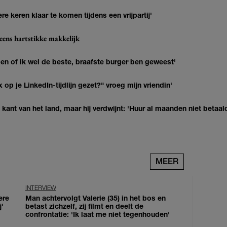
re keren klaar te komen tijdens een vrijpartij'
eens hartstikke makkelijk
agen of ik wel de beste, braafste burger ben geweest'
op je LinkedIn-tijdlijn gezet?" vroeg mijn vriendin'
kant van het land, maar hij verdwijnt: 'Huur al maanden niet betaal
MEER
INTERVIEW
ere
Man achtervolgt Valerie (35) in het bos en
j'
betast zichzelf, zij filmt en deelt de
confrontatie: 'Ik laat me niet tegenhouden'