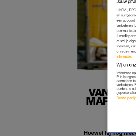
Jouw priva
LINDA., DPG
en surfgedra
een account 
verbeteren. 
communicatie
4 mediapartn
of stel je ei
toestaan, kli
of in de men
informatie.
Wij en onz
Informatie o
Publieksgroe
aanmaken ten
verbeteren. 
VAN PRE
content te se
gepersonalis
MARK RUT
Derde partijen
Hoewel hij nog niet