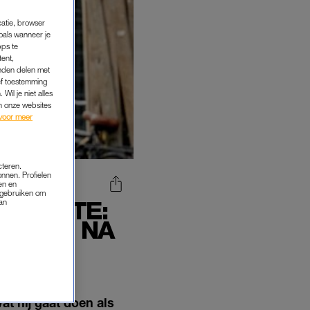
catie, browser
oals wanneer je
pps te
tent,
inden delen met
ef toestemming
Wil je niet alles
an onze websites
voor meer
cteren.
onnen. Profielen
en en
s gebruiken om
R RUTTE:
van
L DOEN NA
at hij gaat doen als