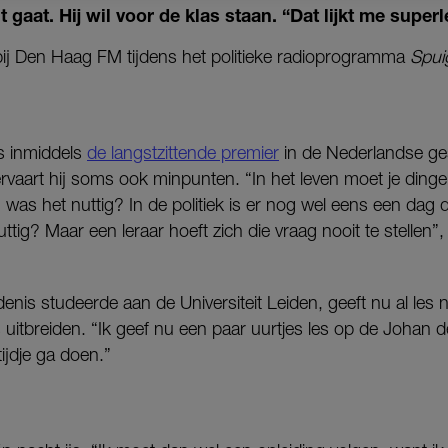
uit gaat. Hij wil voor de klas staan. “Dat lijkt me super
 bij Den Haag FM tijdens het politieke radioprogramma
Spui
is inmiddels
de langstzittende premier
in de Nederlandse ge
l ervaart hij soms ook minpunten. “In het leven moet je ding
 was het nuttig? In de politiek is er nog wel eens een dag d
ttig? Maar een leraar hoeft zich die vraag nooit te stellen”, 
denis studeerde aan de Universiteit Leiden, geeft nu al les na
dus uitbreiden. “Ik geef nu een paar uurtjes les op de Johan
tijdje ga doen.”