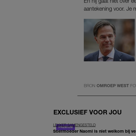
En hij gaat niet over 
aantekening voor. Je mo
BRON
OMROEP WEST
FO
EXCLUSIEF VOOR JOU
LEKKER SAMENGESTELD
Stiefmoeder Naomi is niet welkom bij ver