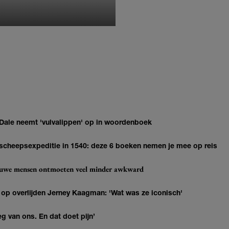
MONIQUE KLEMANN
 Dale neemt 'vulvalippen' op in woordenboek
n scheepsexpeditie in 1540: deze 6 boeken nemen je mee op reis
ieuwe mensen ontmoeten veel minder awkward
 op overlijden Jerney Kaagman: 'Wat was ze iconisch'
eg van ons. En dat doet pijn’