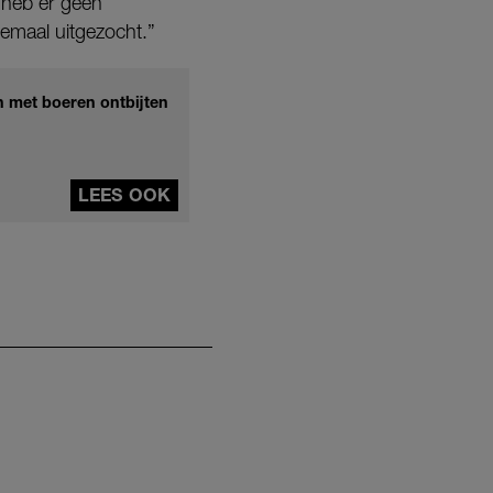
k heb er geen
lemaal uitgezocht.”
n met boeren ontbijten
LEES OOK