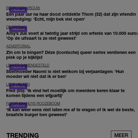
BEDROGEN VROUW
Een paar uur na haar dood ontdekte Thom (32) dat zijn vriendin
vreemdging: 'Echt, mijn bek viel open'
DE ERFENIS
Amy’s zus voert al twintig jaar strijd om erfenis van 10.000 euro:
'Op de uitvaart is ze niet geweest'
ADVERTORIAL
Zin om te bingen? Déze (iconische) queer series verdienen een
plek op je kijklijst
LEKKER SAMENGESTELD
Stiefmoeder Naomi is niet welkom bij verjaardagen: 'Hun
moeder wil niet dat ik er ben'
LIEVE HELEEN
Fred (55): 'Ik vind het moeilijk om meerdere keren klaar te
komen tijdens een vrijpartij'
FLOOR BAKHUYS ROOZEBOOM
'Ik kan weer eens niet laten me af te vragen of ik wel de beste,
braafste burger ben geweest'
TRENDING
MEER