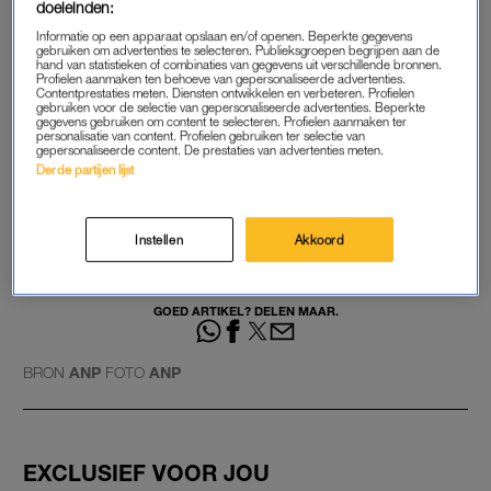
doeleinden:
Informatie op een apparaat opslaan en/of openen. Beperkte gegevens
Pas de privacy manager instellingen aan om dit
gebruiken om advertenties te selecteren. Publieksgroepen begrijpen aan de
hand van statistieken of combinaties van gegevens uit verschillende bronnen.
Facebook item te kunnen bekijken.
Profielen aanmaken ten behoeve van gepersonaliseerde advertenties.
Contentprestaties meten. Diensten ontwikkelen en verbeteren. Profielen
gebruiken voor de selectie van gepersonaliseerde advertenties. Beperkte
gegevens gebruiken om content te selecteren. Profielen aanmaken ter
personalisatie van content. Profielen gebruiken ter selectie van
gepersonaliseerde content. De prestaties van advertenties meten.
Kindje (1) overleden in
Derde partijen lijst
Belgisch kinderdagverblijf
door koord van rolgordijn
Instellen
Akkoord
LEES OOK
GOED ARTIKEL? DELEN MAAR.
BRON
ANP
FOTO
ANP
EXCLUSIEF VOOR JOU