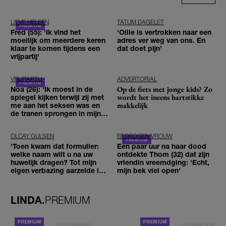
LIEVE HELEEN
TATUM DAGELET
Fred (55): 'Ik vind het
'Ollie is vertrokken naar een
moeilijk om meerdere keren
adres ver weg van ons. En
klaar te komen tijdens een
dat doet pijn’
vrijpartij'
VRIJPARTIJ
ADVERTORIAL
Op de fiets met jonge kids? Zo
Noa (26): 'Ik moest in de
wordt het ineens hartstikke
spiegel kijken terwijl zij met
makkelijk
me aan het seksen was en
de tranen sprongen in mijn
ogen'
OLCAY GULSEN
BEDROGEN VROUW
'Toen kwam dat formulier:
Een paar uur na haar dood
welke naam wilt u na uw
ontdekte Thom (32) dat zijn
huwelijk dragen? Tot mijn
vriendin vreemdging: 'Echt,
eigen verbazing aarzelde ik
mijn bek viel open'
geen moment'
LINDA.
PREMIUM