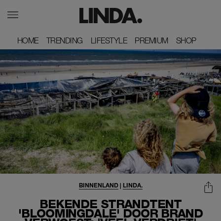
HOME
HOME
TRENDING
TRENDING
LIFESTYLE
LIFESTYLE
PREMIUM
PREMIUM
SHOP
SHOP
BINNENLAND
|
LINDA.
BEKENDE STRANDTENT
'BLOOMINGDALE' DOOR BRAND