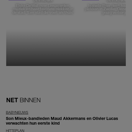
DE STAD VAN
DE STAD VAN
Elske DeWall over Leeuwarden,
Isabelle Boer deelt haar f
muziek en haar favoriete plekken in
plekken in Zwolle: 'Deze pl
de stad: 'Een stad die voelt als thuis'
graag verborgen'
NET
BINNEN
BABYNIEUWS
Son Mieux-bandleden Maud Akkermans en Olivier Lucas
verwachten hun eerste kind
HITTEPLAN