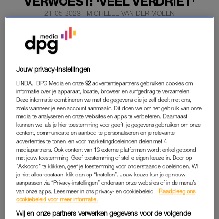
VERWOEST: 'VEEL VERDRIET'
21-05-2023
|
MICHELLE VAN DER MOLEN
De eigenaren van Bloomingdale in Bloemendaal aan
Zee voelen ‘grote verbijstering en veel verdriet’ over het
afbranden van hun bekende strandpaviljoen.
Jouw privacy-instellingen
Op hun Facebookpagina bedanken ze mensen voor hun steun
LINDA., DPG Media en onze
92
advertentiepartners gebruiken cookies om
en medeleven.
informatie over je apparaat, locatie, browser en surfgedrag te verzamelen.
Deze informatie combineren we met de gegevens die je zelf deelt met ons,
zoals wanneer je een account aanmaakt. Dit doen we om het gebruik van onze
media te analyseren en onze websites en apps te verbeteren. Daarnaast
BLOOMINGDALE
kunnen we, als je hier toestemming voor geeft, je gegevens gebruiken om onze
content, communicatie en aanbod te personaliseren en je relevante
Bloomingdale aan de Zeeweg is in de nacht van zaterdag op
advertenties te tonen, en voor marketingdoeleinden delen met 4
zondag tot de grond toe afgebrand. Over de oorzaak kan de
mediapartners. Ook content van 13 externe platformen wordt enkel getoond
met jouw toestemming. Geef toestemming of stel je eigen keuze in. Door op
politie nog niets zeggen, het onderzoek loopt nog.
"Akkoord" te klikken, geef je toestemming voor onderstaande doeleinden. Wil
je niet alles toestaan, klik dan op “Instellen”. Jouw keuze kun je opnieuw
Op beelden op sociale media is te zien dat er sprake was van
aanpassen via “Privacy-instellingen” onderaan onze websites of in de menu’s
van onze apps. Lees meer in ons privacy- en cookiebeleid.
Raadpleeg ons
een vlammenzee. De brandweer liet het pand gecontroleerd
cookiebeleid voor meer informatie.
uitbranden. Het moment van de brand is extra wrang omdat
Wij en onze partners verwerken gegevens voor de volgende
het strandseizoen net is begonnen.