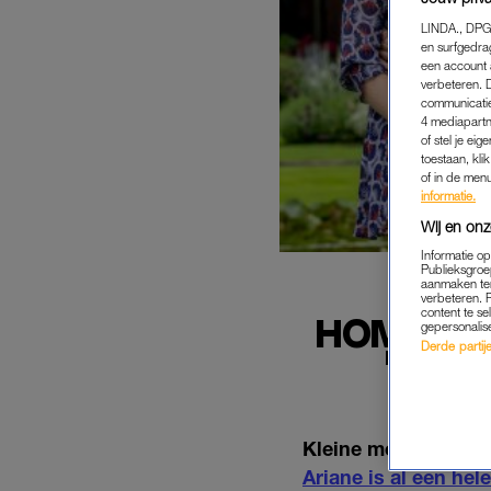
LINDA., DPG
en surfgedra
een account 
verbeteren. 
communicatie
4 mediapartn
of stel je ei
toestaan, kli
of in de men
informatie.
Wij en onz
Informatie o
Publieksgroe
aanmaken ten
verbeteren. 
content te se
HOME SW
gepersonalis
Derde partijen
'EVE
Kleine meisjes word
Ariane is al een he