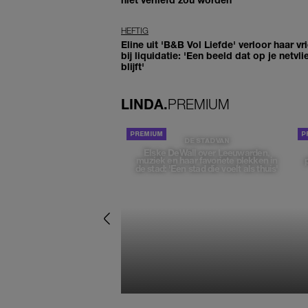
HEFTIG
Eline uit 'B&B Vol Liefde' verloor haar vr
bij liquidatie: 'Een beeld dat op je netvli
blijft'
LINDA.
PREMIUM
DE STAD VAN
Elske DeWall over Leeuwarden,
muziek en haar favoriete plekken in
de stad: 'Een stad die voelt als thuis'