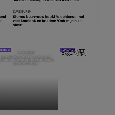
ZURE BUREN
iend
Sterres buurvrouw kookt 's ochtends met
es
veel knoflook en kruiden: 'Ook mijn huis
stinkt'
EXPATS MET
STOM!
DE STAD VAN
RASHONDEN
Isabelle Boer deelt haar favoriete
plekken in Zwolle: 'Deze plek houd ik
graag verborgen'
MONIQUE KLEMANN