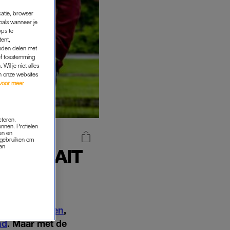
catie, browser
oals wanneer je
pps te
tent,
inden delen met
ef toestemming
Wil je niet alles
an onze websites
voor meer
cteren.
onnen. Profielen
en en
s gebruiken om
van
IA WAAIT
DAGEN
 week achttien
,
nd
. Maar met de