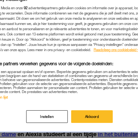
 Media en onze
92
advertentiepartners gebruiken cookies om informatie over je apparaat, lo
g te verzamelen. Deze informatie combineren we met de gegevens die je zelf deelt met ons, z
aanmaakt. Dit doen we om het gebruik van onze media te analyseren en onze websites en a
Daarnaast kunnen we, als je hier toestemming voor geeft, je gegevens gebruiken om onze con
 en aanbod te personaliseren en je relevante advertenties te tonen, en voor marketingdoele
ers. Ook content van 13 externe platformen wordt enkel getoond met jouw toestemming. Ge
gen keuze in. Door op "Akkoord" te klikken, geef je toestemming voor onderstaande doeleinden. 
k dan op “Instellen”. Jouw keuze kun je opnieuw aanpassen via “Privacy-instellingen” ondera
u’s van onze apps. Lees meer in ons privacy- en cookiebeleid.
Raadpleeg ons cookiebeleid 
e partners verwerken gegevens voor de volgende doeleinden:
p een apparaat opslaan en/of openen. Beperkte gegevens gebruiken om advertenties te sele
pen begrijpen aan de hand van statistieken of combinaties van gegevens uit verschillende br
 behoeve van gepersonaliseerde advertenties. Contentprestaties meten. Diensten ontwikkel
BINNENLAND
|
KONINKLIJK
Profielen gebruiken voor de selectie van gepersonaliseerde advertenties. Beperkte gegeven
lecteren. Profielen aanmaken ter personalisatie van content. Profielen gebruiken ter selectie 
EET HOME: PRINSES ALEX
eerde content. De prestaties van advertenties meten.
 lijst
N' LANGS VOOR DE FEEST
11-12-2021
|
BELINDA JANSSEN
Instellen
Akkoord
en groot, zo ook onze prinsessen.
Amalia werd deze
le dame
en Alexia studeert al een tijdje
in het buitenla