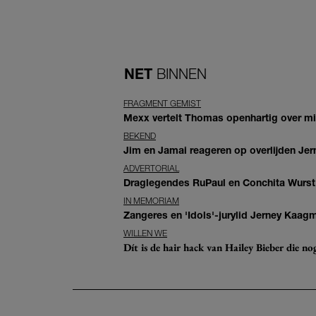
NET
BINNEN
FRAGMENT GEMIST
Mexx vertelt Thomas openhartig over mis
BEKEND
Jim en Jamai reageren op overlijden Jern
ADVERTORIAL
Draglegendes RuPaul en Conchita Wurst
IN MEMORIAM
Zangeres en 'Idols'-jurylid Jerney Kaag
WILLEN WE
Dít is de hair hack van Hailey Bieber die n