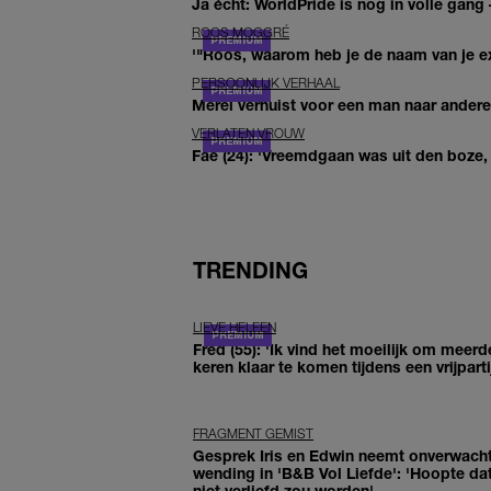
Ja écht: WorldPride is nog in volle gang –
ROOS MOGGRÉ
'"Roos, waarom heb je de naam van je ex 
PERSOONLIJK VERHAAL
Merel verhuist voor een man naar andere 
VERLATEN VROUW
Fae (24): 'Vreemdgaan was uit den boze, d
TRENDING
LIEVE HELEEN
Fred (55): 'Ik vind het moeilijk om meerd
keren klaar te komen tijdens een vrijparti
FRAGMENT GEMIST
Gesprek Iris en Edwin neemt onverwach
wending in 'B&B Vol Liefde': 'Hoopte dat
niet verliefd zou worden'