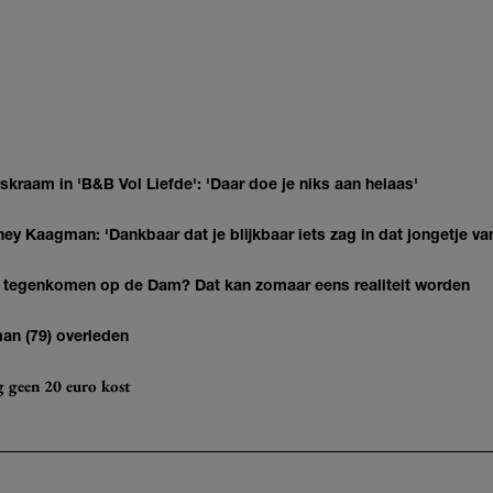
kraam in 'B&B Vol Liefde': 'Daar doe je niks aan helaas'
ey Kaagman: 'Dankbaar dat je blijkbaar iets zag in dat jongetje van
 tegenkomen op de Dam? Dat kan zomaar eens realiteit worden
man (79) overleden
og geen 20 euro kost