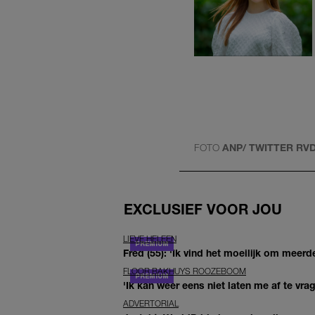
FOTO
ANP/ TWITTER RV
EXCLUSIEF VOOR JOU
LIEVE HELEEN
Fred (55): 'Ik vind het moeilijk om meerde
FLOOR BAKHUYS ROOZEBOOM
'Ik kan weer eens niet laten me af te vr
ADVERTORIAL