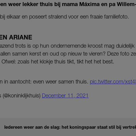
een weer lekker thuis bij mama Máxima en pa Willem
bij elkaar en poseert stralend voor een fraaie familiefoto.
 EN ARIANE
azend trots is op hun ondernemende kroost mag duidelijk z
n allen samen kerst en oud op nieuw te vieren? Deze foto ze
wel: zoals het klokje thuis tikt, tikt het het best.
jn in aantocht: even weer samen thuis.
pic.twitter.com/xs
 (@koninklijkhuis)
December 11, 2021
Iedereen weer aan de slag: het koningspaar staat stil bij vertre