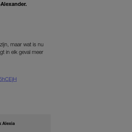
-Alexander.
ijn, maar wat is nu
gt in elk geval meer
t45hCEjH
k Alexia