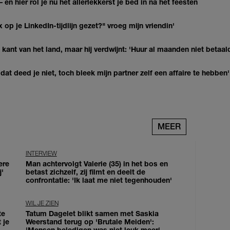
 en hier rol je nu het allerlekkerst je bed in na het feesten
op je LinkedIn-tijdlijn gezet?" vroeg mijn vriendin'
kant van het land, maar hij verdwijnt: 'Huur al maanden niet betaal
at deed je niet, toch bleek mijn partner zelf een affaire te hebben'
MEER
INTERVIEW
ere
Man achtervolgt Valerie (35) in het bos en
j'
betast zichzelf, zij filmt en deelt de
confrontatie: 'Ik laat me niet tegenhouden'
WIL JE ZIEN
te
Tatum Dagelet blikt samen met Saskia
 je
Weerstand terug op 'Brutale Meiden':
'Mensen beledigen was niet leuk meer'