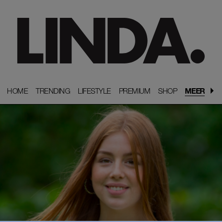
HOME
HOME
TRENDING
TRENDING
LIFESTYLE
LIFESTYLE
PREMIUM
PREMIUM
SHOP
SHOP
MEER