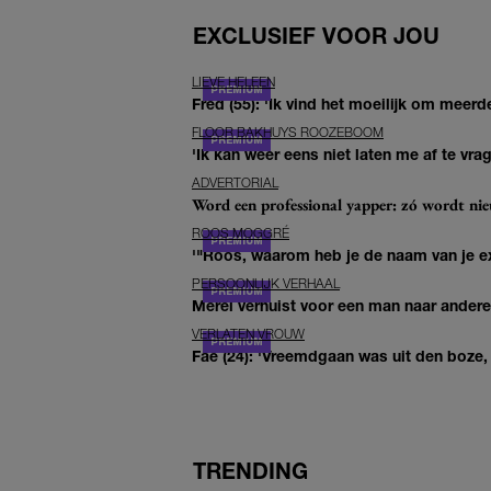
EXCLUSIEF VOOR JOU
LIEVE HELEEN
Fred (55): 'Ik vind het moeilijk om meerde
FLOOR BAKHUYS ROOZEBOOM
'Ik kan weer eens niet laten me af te vr
ADVERTORIAL
Word een professional yapper: zó wordt n
ROOS MOGGRÉ
'"Roos, waarom heb je de naam van je ex 
PERSOONLIJK VERHAAL
Merel verhuist voor een man naar andere 
VERLATEN VROUW
Fae (24): 'Vreemdgaan was uit den boze, d
TRENDING