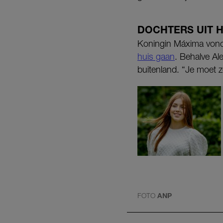
DOCHTERS UIT H
Koningin Máxima vond h
huis gaan
. Behalve Al
buitenland. “Je moet z
FOTO
ANP