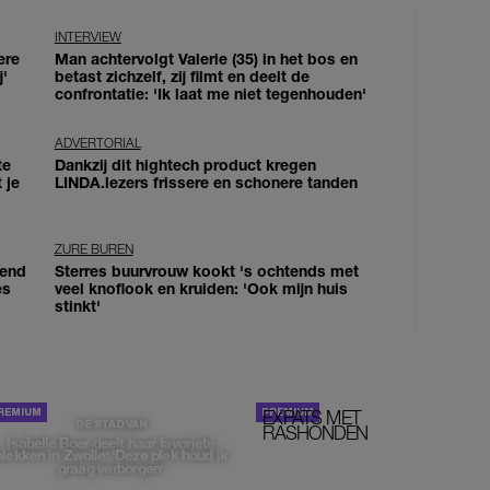
INTERVIEW
ere
Man achtervolgt Valerie (35) in het bos en
j'
betast zichzelf, zij filmt en deelt de
confrontatie: 'Ik laat me niet tegenhouden'
ADVERTORIAL
te
Dankzij dit hightech product kregen
 je
LINDA.lezers frissere en schonere tanden
ZURE BUREN
iend
Sterres buurvrouw kookt 's ochtends met
es
veel knoflook en kruiden: 'Ook mijn huis
stinkt'
EXPATS MET
STOM!
DE STAD VAN
RASHONDEN
Isabelle Boer deelt haar favoriete
plekken in Zwolle: 'Deze plek houd ik
graag verborgen'