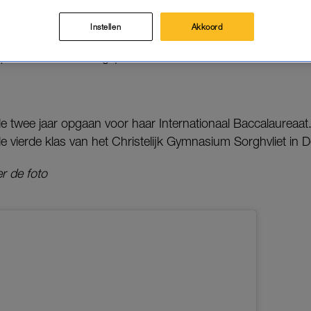
Instellen
Akkoord
van Willem-Alexander en Máxima gaat twee jaar studeren 
 (UWC Atlantic College).
e twee jaar opgaan voor haar Internationaal Baccalaureaat.
e vierde klas van het Christelijk Gymnasium Sorghvliet in D
r de foto