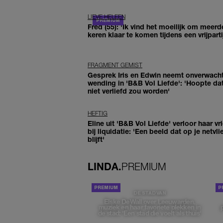
LIEVE HELEEN
Fred (55): 'Ik vind het moeilijk om meerd
keren klaar te komen tijdens een vrijparti
FRAGMENT GEMIST
Gesprek Iris en Edwin neemt onverwach
wending in 'B&B Vol Liefde': 'Hoopte dat
niet verliefd zou worden'
HEFTIG
Eline uit 'B&B Vol Liefde' verloor haar vr
bij liquidatie: 'Een beeld dat op je netvli
blijft'
LINDA.
PREMIUM
DE STAD VAN
Elske DeWall over Leeuwarden,
muziek en haar favoriete plekken in
de stad: 'Een stad die voelt als thuis'