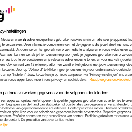
cy-instellingen
 Media en onze
92
advertentiepartners gebruiken cookies om informatie over je apparaat, lo
g te verzamelen. Deze informatie combineren we met de gegevens die je zelf deelt met ons, z
aanmaakt. Dit doen we om het gebruik van onze media te analyseren en onze websites en a
Daarnaast kunnen we, als je hier toestemming voor geeft, je gegevens gebruiken om onze con
 en aanbod te personaliseren en je relevante advertenties te tonen, en voor marketingdoele
ers. Ook content van 13 externe platformen wordt enkel getoond met jouw toestemming. Ge
gen keuze in. Door op "Akkoord" te klikken, geef je toestemming voor onderstaande doeleinden. 
k dan op “Instellen”. Jouw keuze kun je opnieuw aanpassen via “Privacy-instellingen” ondera
NIEUWS
|
KONINKLIJK
u’s van onze apps. Lees meer in ons privacy- en cookiebeleid.
Raadpleeg ons cookiebeleid 
REEN WEER AAN DE SLAG
e partners verwerken gegevens voor de volgende doeleinden:
AR STAAT STIL BIJ VERT
p een apparaat opslaan en/of openen. Beperkte gegevens gebruiken om advertenties te sele
pen begrijpen aan de hand van statistieken of combinaties van gegevens uit verschillende br
30-08-2021
|
MARTINE FINDHAMMER-SCHUT
 behoeve van gepersonaliseerde advertenties. Contentprestaties meten. Diensten ontwikkel
Profielen gebruiken voor de selectie van gepersonaliseerde advertenties. Beperkte gegeven
lecteren. Profielen aanmaken ter personalisatie van content. Profielen gebruiken ter selectie 
eerde content. De prestaties van advertenties meten.
aleis Huis ten Bosch in Den Haag: prinses Amalia ne
 lijst
ag vertrekt haar zus Alexia naar Wales. Dat meldt he