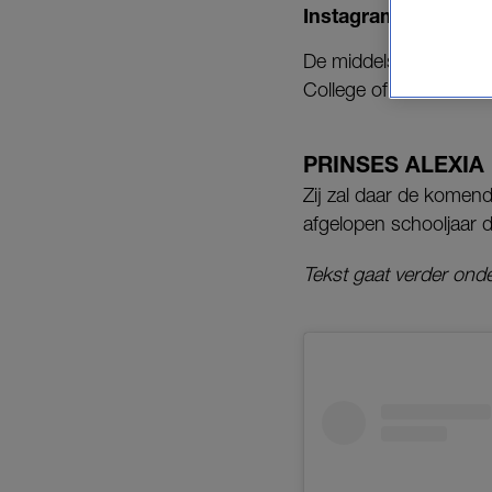
Instagram.
De middelste dochter 
College of the Atlantic
PRINSES ALEXIA
Zij zal daar de komend
afgelopen schooljaar d
Tekst gaat verder onde