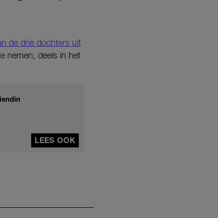
n de drie dochters uit
te nemen, deels in het
iendin
LEES OOK