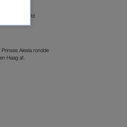
aan United World
 ⁣Prinses Alexia rondde
en Haag af.⁣