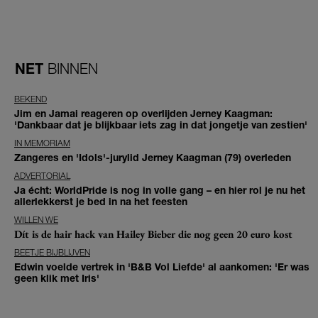
NET
BINNEN
BEKEND
Jim en Jamai reageren op overlijden Jerney Kaagman:
'Dankbaar dat je blijkbaar iets zag in dat jongetje van zestien'
IN MEMORIAM
Zangeres en 'Idols'-jurylid Jerney Kaagman (79) overleden
ADVERTORIAL
Ja écht: WorldPride is nog in volle gang – en hier rol je nu het
allerlekkerst je bed in na het feesten
WILLEN WE
Dít is de hair hack van Hailey Bieber die nog geen 20 euro kost
BEETJE BIJBLIJVEN
Edwin voelde vertrek in 'B&B Vol Liefde' al aankomen: 'Er was
geen klik met Iris'