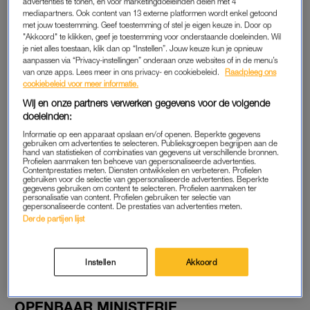
onderzoeksbureau Deloitte naar de mondkapjesdeal. De
advertenties te tonen, en voor marketingdoeleinden delen met 4
mediapartners. Ook content van 13 externe platformen wordt enkel getoond
opnamen zijn in handen van de
Volkskrant
en hebben enkele
met jouw toestemming. Geef toestemming of stel je eigen keuze in. Door op
uitspraken gepubliceerd.
"Akkoord" te klikken, geef je toestemming voor onderstaande doeleinden. Wil
je niet alles toestaan, klik dan op “Instellen”. Jouw keuze kun je opnieuw
aanpassen via “Privacy-instellingen” onderaan onze websites of in de menu’s
Zo is te horen dat de ondernemer en zijn compagnons al in
van onze apps. Lees meer in ons privacy- en cookiebeleid.
Raadpleeg ons
een vroeg stadium plannen maakten voor een ‘commercieel
cookiebeleid voor meer informatie.
avontuur’. Volgens van Van Lienden ligt het wat genuanceerder
Wij en onze partners verwerken gegevens voor de volgende
en zal uit de opgenomen gesprekken blijken dat de “intentie
doeleinden:
en strekking” anders zijn.
Informatie op een apparaat opslaan en/of openen. Beperkte gegevens
gebruiken om advertenties te selecteren. Publieksgroepen begrijpen aan de
hand van statistieken of combinaties van gegevens uit verschillende bronnen.
Van Lienden laat weten dat dit gesprek dateert van 12 april. Uit
Profielen aanmaken ten behoeve van gepersonaliseerde advertenties.
Contentprestaties meten. Diensten ontwikkelen en verbeteren. Profielen
de gesprekken de dagen erna zal de context uitgebreid aan
gebruiken voor de selectie van gepersonaliseerde advertenties. Beperkte
gegevens gebruiken om content te selecteren. Profielen aanmaken ter
bod komen in de publicatie van Deloitte. Van Lienden wil
personalisatie van content. Profielen gebruiken ter selectie van
gepersonaliseerde content. De prestaties van advertenties meten.
daarom pas nadat het rapport openbaar is een reactie geven.
Derde partijen lijst
“Na publicatie zal ik verder reageren.” Waarschijnlijk verschijnt
het rapport nog deze week. De publicatie ervan is al meerdere
keren uitgesteld.
Instellen
Akkoord
OPENBAAR MINISTERIE