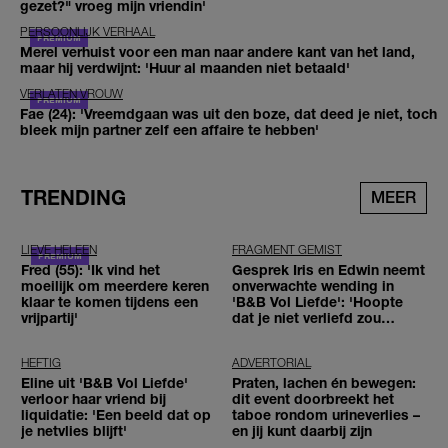
gezet?" vroeg mijn vriendin'
PERSOONLIJK VERHAAL
Merel verhuist voor een man naar andere kant van het land,
maar hij verdwijnt: 'Huur al maanden niet betaald'
VERLATEN VROUW
Fae (24): 'Vreemdgaan was uit den boze, dat deed je niet, toch
bleek mijn partner zelf een affaire te hebben'
TRENDING
MEER
LIEVE HELEEN
FRAGMENT GEMIST
Fred (55): 'Ik vind het
Gesprek Iris en Edwin neemt
moeilijk om meerdere keren
onverwachte wending in
klaar te komen tijdens een
'B&B Vol Liefde': 'Hoopte
vrijpartij'
dat je niet verliefd zou
worden'
HEFTIG
ADVERTORIAL
Eline uit 'B&B Vol Liefde'
Praten, lachen én bewegen:
verloor haar vriend bij
dit event doorbreekt het
liquidatie: 'Een beeld dat op
taboe rondom urineverlies –
je netvlies blijft'
en jij kunt daarbij zijn