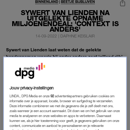
BINNENLAND
|
BEETJE BIJBLIJVEN
SYWERT VAN LIENDEN NA
UITGELEKTE OPNAME
MILJOENENDEAL: 'CONTEXT IS
ANDERS'
14-09-2022
|
DAPHNE KEISLAIR
Sywert van Lienden laat weten dat de gelekte
bandopnamen waarin hij onder andere zegt ‘gillend rijk’
te willen worden ‘een andere context’ heeft. Het zou
gaan om een lang gesprek waaruit zou blijken dat zijn
uitspraken een ‘andere intentie en strekking’ hebben.
Jouw privacy-instellingen
Dit laat Sywert van Lienden via Twitter weten.
LINDA., DPG Media en onze
92
advertentiepartners gebruiken cookies om
informatie over je apparaat, locatie, browser en surfgedrag te verzamelen.
Deze informatie combineren we met de gegevens die je zelf deelt met ons,
MONDKAPJESDEAL
zoals wanneer je een account aanmaakt. Dit doen we om het gebruik van onze
media te analyseren en onze websites en apps te verbeteren. Daarnaast
Van Lienden meldt op Twitter dat de
bandopnamen
gelekte
kunnen we, als je hier toestemming voor geeft, je gegevens gebruiken om onze
fragmenten zijn in de aanloop naar een rapport van
content, communicatie en aanbod te personaliseren en je relevante