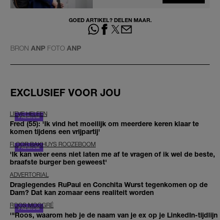
GOED ARTIKEL? DELEN MAAR.
BRON
ANP
FOTO
ANP
EXCLUSIEF VOOR JOU
LIEVE HELEEN
Fred (55): 'Ik vind het moeilijk om meerdere keren klaar te
komen tijdens een vrijpartij'
FLOOR BAKHUYS ROOZEBOOM
'Ik kan weer eens niet laten me af te vragen of ik wel de beste,
braafste burger ben geweest'
ADVERTORIAL
Draglegendes RuPaul en Conchita Wurst tegenkomen op de
Dam? Dat kan zomaar eens realiteit worden
ROOS MOGGRÉ
'"Roos, waarom heb je de naam van je ex op je LinkedIn-tijdlijn