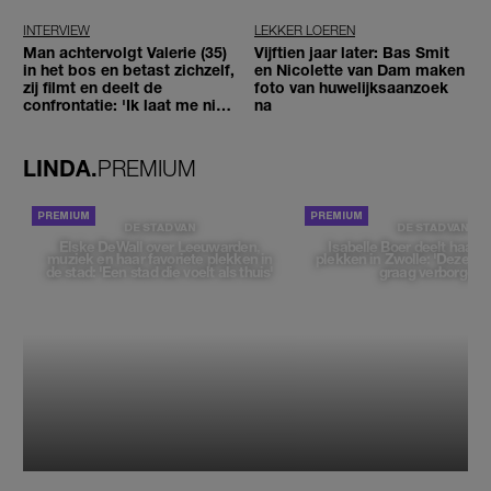
INTERVIEW
LEKKER LOEREN
Man achtervolgt Valerie (35)
Vijftien jaar later: Bas Smit
in het bos en betast zichzelf,
en Nicolette van Dam maken
zij filmt en deelt de
foto van huwelijksaanzoek
confrontatie: 'Ik laat me niet
na
tegenhouden'
LINDA.
PREMIUM
DE STAD VAN
DE STAD VAN
Elske DeWall over Leeuwarden,
Isabelle Boer deelt haar f
muziek en haar favoriete plekken in
plekken in Zwolle: 'Deze pl
de stad: 'Een stad die voelt als thuis'
graag verborgen'