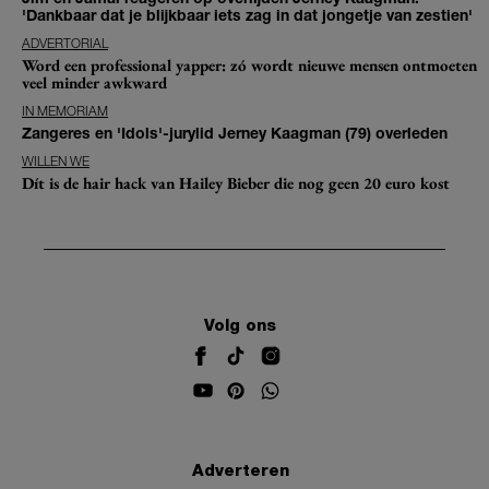
'Dankbaar dat je blijkbaar iets zag in dat jongetje van zestien'
ADVERTORIAL
Word een professional yapper: zó wordt nieuwe mensen ontmoeten
veel minder awkward
IN MEMORIAM
Zangeres en 'Idols'-jurylid Jerney Kaagman (79) overleden
WILLEN WE
Dít is de hair hack van Hailey Bieber die nog geen 20 euro kost
Volg ons
Adverteren