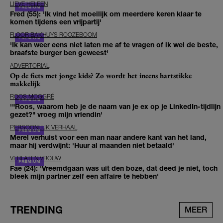
LIEVE HELEEN
Fred (55): 'Ik vind het moeilijk om meerdere keren klaar te
komen tijdens een vrijpartij'
FLOOR BAKHUYS ROOZEBOOM
'Ik kan weer eens niet laten me af te vragen of ik wel de beste,
braafste burger ben geweest'
ADVERTORIAL
Op de fiets met jonge kids? Zo wordt het ineens hartstikke
makkelijk
ROOS MOGGRÉ
'"Roos, waarom heb je de naam van je ex op je LinkedIn-tijdlijn
gezet?" vroeg mijn vriendin'
PERSOONLIJK VERHAAL
Merel verhuist voor een man naar andere kant van het land,
maar hij verdwijnt: 'Huur al maanden niet betaald'
VERLATEN VROUW
Fae (24): 'Vreemdgaan was uit den boze, dat deed je niet, toch
bleek mijn partner zelf een affaire te hebben'
TRENDING
MEER