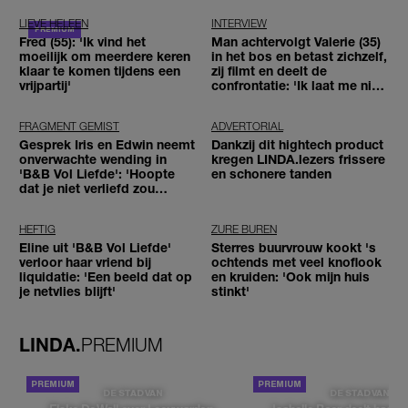
LIEVE HELEEN
INTERVIEW
Fred (55): 'Ik vind het
Man achtervolgt Valerie (35)
moeilijk om meerdere keren
in het bos en betast zichzelf,
klaar te komen tijdens een
zij filmt en deelt de
vrijpartij'
confrontatie: 'Ik laat me niet
tegenhouden'
FRAGMENT GEMIST
ADVERTORIAL
Gesprek Iris en Edwin neemt
Dankzij dit hightech product
onverwachte wending in
kregen LINDA.lezers frissere
'B&B Vol Liefde': 'Hoopte
en schonere tanden
dat je niet verliefd zou
worden'
HEFTIG
ZURE BUREN
Eline uit 'B&B Vol Liefde'
Sterres buurvrouw kookt 's
verloor haar vriend bij
ochtends met veel knoflook
liquidatie: 'Een beeld dat op
en kruiden: 'Ook mijn huis
je netvlies blijft'
stinkt'
LINDA.
PREMIUM
DE STAD VAN
DE STAD VAN