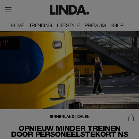
HOME
HOME
TRENDING
TRENDING
LIFESTYLE
LIFESTYLE
PREMIUM
PREMIUM
SHOP
SHOP
BINNENLAND
|
BALEN
OPNIEUW MINDER TREINEN
DOOR PERSONEELSTEKORT NS