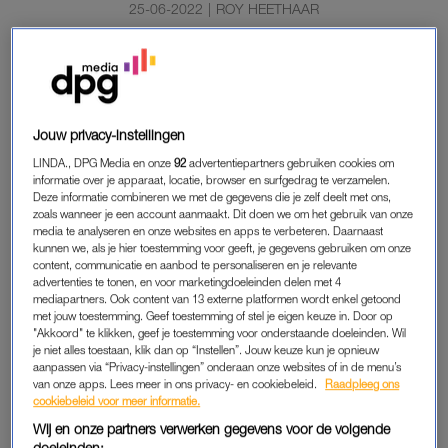
25-06-2022
|
ROY HEETHAAR
Net als zaterdag, rijden ook zondag op een aantal
trajecten minder treinen, meldt de NS. Zo rijden er
minder intercity’s tussen Amsterdam Centraal en
Rotterdam Centraal, Den Haag Centraal en Utrecht
Jouw privacy-instellingen
Centraal en Rotterdam Centraal en Utrecht Centraal.
LINDA., DPG Media en onze
92
advertentiepartners gebruiken cookies om
informatie over je apparaat, locatie, browser en surfgedrag te verzamelen.
Deze informatie combineren we met de gegevens die je zelf deelt met ons,
Ook tussen Eindhoven Centraal en Utrecht Centraal en tussen
zoals wanneer je een account aanmaakt. Dit doen we om het gebruik van onze
media te analyseren en onze websites en apps te verbeteren. Daarnaast
Rotterdam Centraal en Lelystad Centraal rijden zondag
kunnen we, als je hier toestemming voor geeft, je gegevens gebruiken om onze
minder intercity’s.
content, communicatie en aanbod te personaliseren en je relevante
advertenties te tonen, en voor marketingdoeleinden delen met 4
mediapartners. Ook content van 13 externe platformen wordt enkel getoond
met jouw toestemming. Geef toestemming of stel je eigen keuze in. Door op
MINDER TREINEN
"Akkoord" te klikken, geef je toestemming voor onderstaande doeleinden. Wil
je niet alles toestaan, klik dan op “Instellen”. Jouw keuze kun je opnieuw
De NS waarschuwt treinreizigers ook rekening te houden met
aanpassen via “Privacy-instellingen” onderaan onze websites of in de menu’s
werkzaamheden dit weekend. “Plan je reis in de reisplanner.”
van onze apps. Lees meer in ons privacy- en cookiebeleid.
Raadpleeg ons
cookiebeleid voor meer informatie.
Zaterdag rijden er door een tekort aan beschikbaar personeel
Wij en onze partners verwerken gegevens voor de volgende
ook al minder treinen op veel trajecten. En
eerder deze maand
doeleinden: