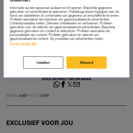
gebeurde dit eveneens al verschillende keren. Het
Informatie op een apparaat opslaan en/of openen. Beperkte gegevens
gebruiken om advertenties te selecteren. Publieksgroepen begrijpen aan de
vervoersbedrijf heeft veel vacatures uitstaan en is op zoek naar
hand van statistieken of combinaties van gegevens uit verschillende bronnen.
Profielen aanmaken ten behoeve van gepersonaliseerde advertenties.
onder meer conducteurs en machinisten.
Contentprestaties meten. Diensten ontwikkelen en verbeteren. Profielen
gebruiken voor de selectie van gepersonaliseerde advertenties. Beperkte
gegevens gebruiken om content te selecteren. Profielen aanmaken ter
personalisatie van content. Profielen gebruiken ter selectie van
Slechts op enkele trajecten
gepersonaliseerde content. De prestaties van advertenties meten.
rijden treinen, schade aan
Derde partijen lijst
spoor groter dan ingeschat
Instellen
Akkoord
LEES OOK
GOED ARTIKEL? DELEN MAAR.
BRON
ANP
FOTO
ANP
EXCLUSIEF VOOR JOU