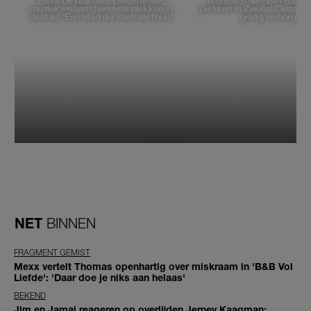
Elske DeWall over Leeuwarden,
Isabelle Boer deelt haar f
muziek en haar favoriete plekken in
plekken in Zwolle: 'Deze pl
de stad: 'Een stad die voelt als thuis'
graag verborgen'
NET
BINNEN
FRAGMENT GEMIST
Mexx vertelt Thomas openhartig over miskraam in 'B&B Vol
Liefde': 'Daar doe je niks aan helaas'
BEKEND
Jim en Jamai reageren op overlijden Jerney Kaagman: