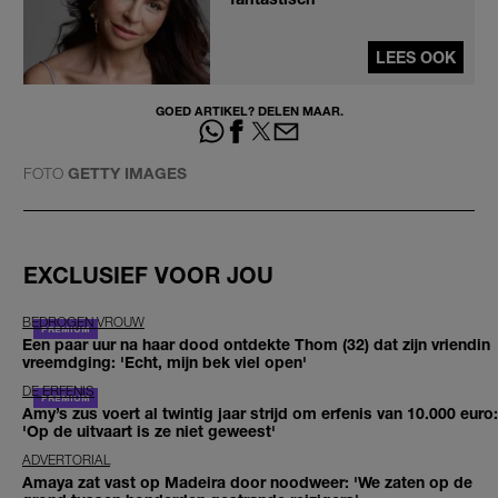
LEES OOK
GOED ARTIKEL? DELEN MAAR.
FOTO
GETTY IMAGES
EXCLUSIEF VOOR JOU
BEDROGEN VROUW
Een paar uur na haar dood ontdekte Thom (32) dat zijn vriendin
vreemdging: 'Echt, mijn bek viel open'
DE ERFENIS
Amy’s zus voert al twintig jaar strijd om erfenis van 10.000 euro:
'Op de uitvaart is ze niet geweest'
ADVERTORIAL
Amaya zat vast op Madeira door noodweer: 'We zaten op de