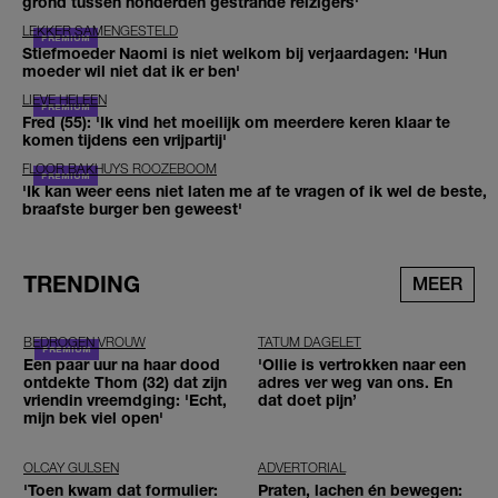
grond tussen honderden gestrande reizigers'
LEKKER SAMENGESTELD
Stiefmoeder Naomi is niet welkom bij verjaardagen: 'Hun
moeder wil niet dat ik er ben'
LIEVE HELEEN
Fred (55): 'Ik vind het moeilijk om meerdere keren klaar te
komen tijdens een vrijpartij'
FLOOR BAKHUYS ROOZEBOOM
'Ik kan weer eens niet laten me af te vragen of ik wel de beste,
braafste burger ben geweest'
TRENDING
MEER
BEDROGEN VROUW
TATUM DAGELET
Een paar uur na haar dood
'Ollie is vertrokken naar een
ontdekte Thom (32) dat zijn
adres ver weg van ons. En
vriendin vreemdging: 'Echt,
dat doet pijn’
mijn bek viel open'
OLCAY GULSEN
ADVERTORIAL
'Toen kwam dat formulier:
Praten, lachen én bewegen: