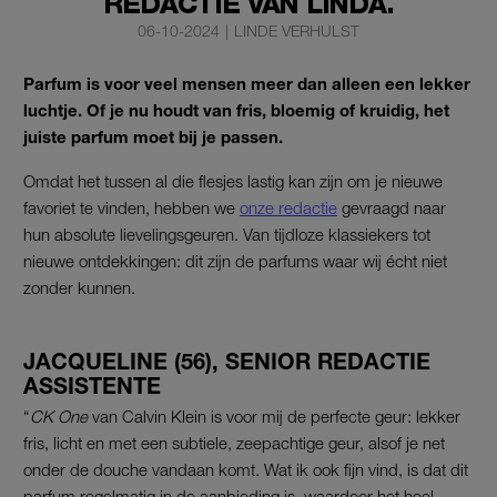
REDACTIE VAN LINDA.
06-10-2024
|
LINDE VERHULST
Parfum is voor veel mensen meer dan alleen een lekker
luchtje. Of je nu houdt van fris, bloemig of kruidig, het
juiste parfum moet bij je passen.
Omdat het tussen al die flesjes lastig kan zijn om je nieuwe
favoriet te vinden, hebben we
onze redactie
gevraagd naar
hun absolute lievelingsgeuren. Van tijdloze klassiekers tot
nieuwe ontdekkingen: dit zijn de parfums waar wij écht niet
zonder kunnen.
JACQUELINE (56), SENIOR REDACTIE
ASSISTENTE
“
CK One
van Calvin Klein is voor mij de perfecte geur: lekker
fris, licht en met een subtiele, zeepachtige geur, alsof je net
onder de douche vandaan komt. Wat ik ook fijn vind, is dat dit
parfum regelmatig in de aanbieding is, waardoor het heel