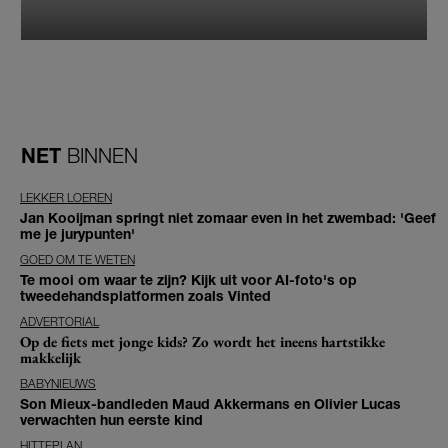
NET
BINNEN
LEKKER LOEREN
Jan Kooijman springt niet zomaar even in het zwembad: 'Geef
me je jurypunten'
GOED OM TE WETEN
Te mooi om waar te zijn? Kijk uit voor AI-foto's op
tweedehandsplatformen zoals Vinted
ADVERTORIAL
Op de fiets met jonge kids? Zo wordt het ineens hartstikke
makkelijk
BABYNIEUWS
Son Mieux-bandleden Maud Akkermans en Olivier Lucas
verwachten hun eerste kind
HITTEPLAN