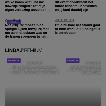
welke naam wilt u na uw
dit event doorbreekt het
huwelijk dragen? Tot mijn
taboe rondom urineverlies –
eigen verbazing aarzelde ik
en jij kunt daarbij zijn
geen moment'
VRIJPARTIJ
WIL JE WETEN
Noa (26): 'Ik moest in de
Of je nu naar het strand gaat
spiegel kijken terwijl zij met
of naar werk: dit kledingstuk
me aan het seksen was en
is onmisbaar
de tranen sprongen in mijn
ogen'
LINDA.
PREMIUM
DE STAD VAN
DE STAD VAN
Elske DeWall over Leeuwarden,
Isabelle Boer deelt haar f
muziek en haar favoriete plekken in
plekken in Zwolle: 'Deze pl
de stad: 'Een stad die voelt als thuis'
graag verborgen'