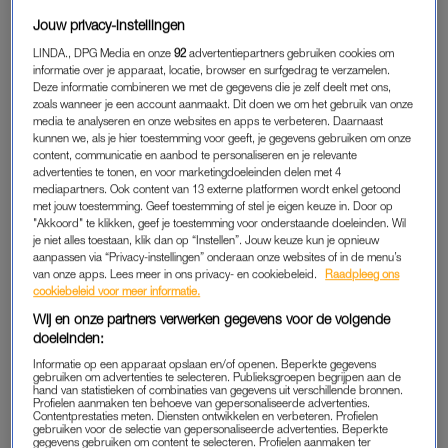
“Ik vind dit parfum vooral fijn voor de herfst, omdat hij bloemig
Jouw privacy-instellingen
is, maar ook een beetje kruidig. Hij is wat zwaarder dan wat ik
LINDA., DPG Media en onze
92
advertentiepartners gebruiken cookies om
normaal draag, wat perfect past bij dit seizoen. De geur heeft
informatie over je apparaat, locatie, browser en surfgedrag te verzamelen.
iets amber- en houtachtigs. Daarnaast is het een veganistisch
Deze informatie combineren we met de gegevens die je zelf deelt met ons,
parfum (dus niet op dieren getest, altijd een pluspunt), en de
zoals wanneer je een account aanmaakt. Dit doen we om het gebruik van onze
media te analyseren en onze websites en apps te verbeteren. Daarnaast
reisverpakking is ideaal om mee te nemen. Hij is nog nooit
kunnen we, als je hier toestemming voor geeft, je gegevens gebruiken om onze
open gegaan in mijn tas, blijft stevig, en ziet er ook nog eens
content, communicatie en aanbod te personaliseren en je relevante
advertenties te tonen, en voor marketingdoeleinden delen met 4
mooi uit.”
mediapartners. Ook content van 13 externe platformen wordt enkel getoond
met jouw toestemming. Geef toestemming of stel je eigen keuze in. Door op
"Akkoord" te klikken, geef je toestemming voor onderstaande doeleinden. Wil
je niet alles toestaan, klik dan op “Instellen”. Jouw keuze kun je opnieuw
aanpassen via “Privacy-instellingen” onderaan onze websites of in de menu’s
van onze apps. Lees meer in ons privacy- en cookiebeleid.
Raadpleeg ons
cookiebeleid voor meer informatie.
Wij en onze partners verwerken gegevens voor de volgende
doeleinden:
Informatie op een apparaat opslaan en/of openen. Beperkte gegevens
gebruiken om advertenties te selecteren. Publieksgroepen begrijpen aan de
hand van statistieken of combinaties van gegevens uit verschillende bronnen.
Profielen aanmaken ten behoeve van gepersonaliseerde advertenties.
Contentprestaties meten. Diensten ontwikkelen en verbeteren. Profielen
gebruiken voor de selectie van gepersonaliseerde advertenties. Beperkte
gegevens gebruiken om content te selecteren. Profielen aanmaken ter