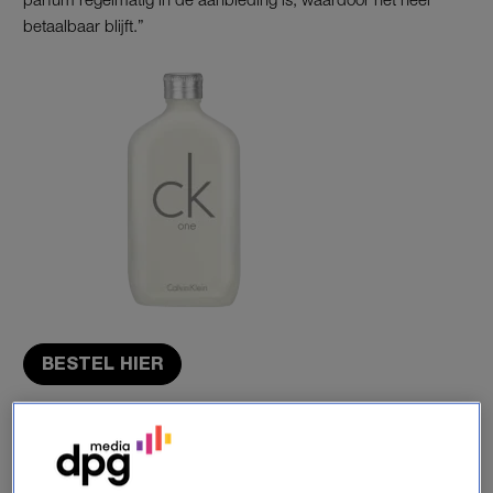
betaalbaar blijft.”
BESTEL HIER
MARIE (25), BEELDREDACTEUR