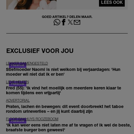
LEES OOK
GOED ARTIKEL? DELEN MAAR.
EXCLUSIEF VOOR JOU
LEKKER SAMENGESTELD
Stiefmoeder Naomi is niet welkom bij verjaardagen: 'Hun
moeder wil niet dat ik er ben'
LIEVE HELEEN
Fred (55): 'Ik vind het moeilijk om meerdere keren klaar te
komen tijdens een vrijpartij'
ADVERTORIAL
Praten, lachen én bewegen: dit event doorbreekt het taboe
rondom urineverlies – en jij kunt daarbij zijn
FLOOR BAKHUYS ROOZEBOOM
'Ik kan weer eens niet laten me af te vragen of ik wel de beste,
braafste burger ben geweest'