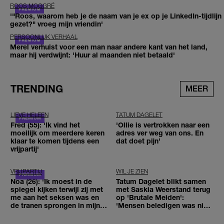
ROOS MOGGRÉ
'"Roos, waarom heb je de naam van je ex op je LinkedIn-tijdlijn
gezet?" vroeg mijn vriendin'
PERSOONLIJK VERHAAL
Merel verhuist voor een man naar andere kant van het land,
maar hij verdwijnt: 'Huur al maanden niet betaald'
TRENDING
MEER
LIEVE HELEEN
TATUM DAGELET
Fred (55): 'Ik vind het
'Ollie is vertrokken naar een
moeilijk om meerdere keren
adres ver weg van ons. En
klaar te komen tijdens een
dat doet pijn’
vrijpartij'
VRIJPARTIJ
WIL JE ZIEN
Noa (26): 'Ik moest in de
Tatum Dagelet blikt samen
spiegel kijken terwijl zij met
met Saskia Weerstand terug
me aan het seksen was en
op 'Brutale Meiden':
de tranen sprongen in mijn
'Mensen beledigen was niet
ogen'
leuk meer'