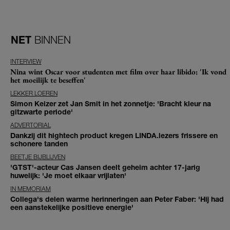
NET
BINNEN
INTERVIEW
Nina wint Oscar voor studenten met film over haar libido: 'Ik vond
het moeilijk te beseffen'
LEKKER LOEREN
Simon Keizer zet Jan Smit in het zonnetje: 'Bracht kleur na
gitzwarte periode'
ADVERTORIAL
Dankzij dit hightech product kregen LINDA.lezers frissere en
schonere tanden
BEETJE BIJBLIJVEN
'GTST'-acteur Cas Jansen deelt geheim achter 17-jarig
huwelijk: 'Je moet elkaar vrijlaten'
IN MEMORIAM
Collega's delen warme herinneringen aan Peter Faber: 'Hij had
een aanstekelijke positieve energie'