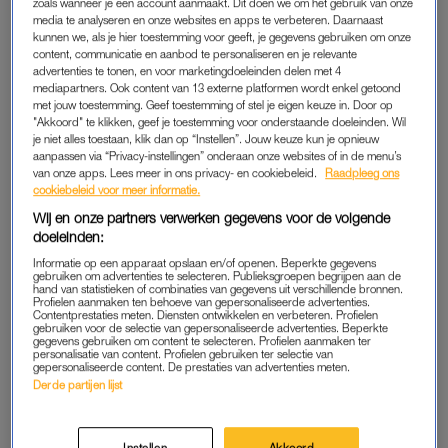
zoals wanneer je een account aanmaakt. Dit doen we om het gebruik van onze
Als je vitamine A op een product ziet staan, dan wordt daar
media te analyseren en onze websites en apps te verbeteren. Daarnaast
kunnen we, als je hier toestemming voor geeft, je gegevens gebruiken om onze
vaak een vorm van vitamine A mee bedoeld. En daar zijn er
content, communicatie en aanbod te personaliseren en je relevante
veel van; ze heten ook wel retinoïden. Dat retinoïden de huid
advertenties te tonen, en voor marketingdoeleinden delen met 4
kunnen verjongen, ontdekte de dermatoloog Kligman bij toeval
mediapartners. Ook content van 13 externe platformen wordt enkel getoond
met jouw toestemming. Geef toestemming of stel je eigen keuze in. Door op
in de jaren tachtig. Hij onderzocht de werking van één
"Akkoord" te klikken, geef je toestemming voor onderstaande doeleinden. Wil
specifieke retinoïde tegen acne: vitamine A-zuur (tretinoïne).
je niet alles toestaan, klik dan op “Instellen”. Jouw keuze kun je opnieuw
aanpassen via “Privacy-instellingen” onderaan onze websites of in de menu’s
Mensen kregen inderdaad minder last van acne, maar
van onze apps. Lees meer in ons privacy- en cookiebeleid.
Raadpleeg ons
opvallend was dat hun huid er ook een stuk jonger ging uitzien.
cookiebeleid voor meer informatie.
Wij en onze partners verwerken gegevens voor de volgende
doeleinden:
VERJONGEND EFFECT
Informatie op een apparaat opslaan en/of openen. Beperkte gegevens
Sindsdien is er veel onderzoek gedaan naar de effecten van
gebruiken om advertenties te selecteren. Publieksgroepen begrijpen aan de
hand van statistieken of combinaties van gegevens uit verschillende bronnen.
deze en andere vormen van vitamine A op de huid, zoals
Profielen aanmaken ten behoeve van gepersonaliseerde advertenties.
Contentprestaties meten. Diensten ontwikkelen en verbeteren. Profielen
retinol. En wat blijkt: retinol kan zeker een verjongend effect
gebruiken voor de selectie van gepersonaliseerde advertenties. Beperkte
gegevens gebruiken om content te selecteren. Profielen aanmaken ter
hebben op de huid. Alleen moet je het gebruik rustig
personalisatie van content. Profielen gebruiken ter selectie van
gepersonaliseerde content. De prestaties van advertenties meten.
opbouwen. Anders kun je last krijgen van bijwerkingen, zoals
Derde partijen lijst
irritatie, een droge huid, schilfers en op langere termijn juist
huidveroudering.
Instellen
Akkoord