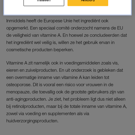
ZORGEN OP EUROPEES NIVEAU
Inmiddels heeft de Europese Unie het ingrediënt ook
opgemerkt. Een speciaal comité onderzocht namens de EU
de veiligheid van vitamine A. En hoewel ze concludeerden dat
het ingrediënt wel veilig is, willen ze het gebruik ervan in
cosmetische producten beperken.
Vitamine A zit namelijk ook in voedingsmiddelen zoals vis,
eieren en zuivelproducten. En uit onderzoek is gebleken dat
een overmatige inname van vitamine A kan leiden tot
osteoporose. Dit is vooral een risico voor vrouwen in de
menopauze, die toevallig ook de grootste gebruikers zijn van
anti-agingproducten. Je ziet, het probleem ligt dus niet alleen
bij retinolproducten, maar bij de totale inname van vitamine A,
zowel via voeding en supplementen als via
huidverzorgingsproducten.