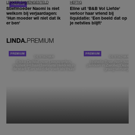
LEKKER SAMENGESTELD
HEFTIG
Stiefmoeder Naomi is niet
Eline uit 'B&B Vol Liefde'
welkom bij verjaardagen:
verloor haar vriend bij
'Hun moeder wil niet dat ik
liquidatie: 'Een beeld dat op
er ben'
je netvlies blijft'
LINDA.
PREMIUM
DE STAD VAN
DE STAD VAN
Elske DeWall over Leeuwarden,
Isabelle Boer deelt haar f
muziek en haar favoriete plekken in
plekken in Zwolle: 'Deze pl
de stad: 'Een stad die voelt als thuis'
graag verborgen'