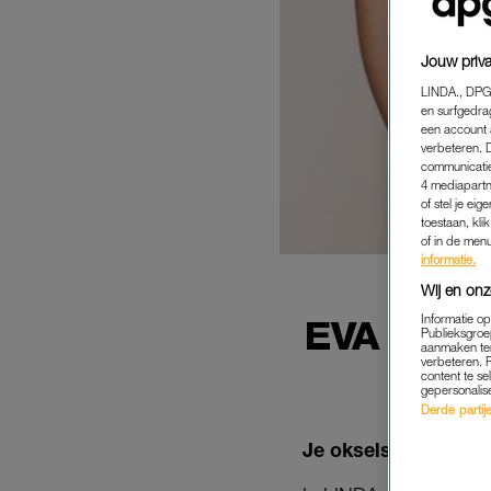
Jouw priva
LINDA., DPG
en surfgedra
een account 
verbeteren. 
communicatie
4 mediapartn
of stel je ei
toestaan, kli
of in de men
informatie.
Wij en onz
Informatie o
EVA ZIET
Publieksgroe
aanmaken ten
HE
verbeteren. 
content te se
gepersonalis
Derde partijen
Je oksels scheren? W