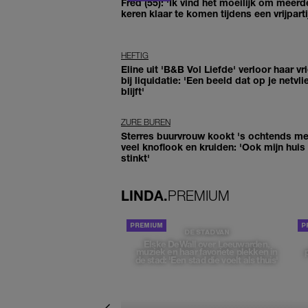
Fred (55): 'Ik vind het moeilijk om meerd
keren klaar te komen tijdens een vrijparti
HEFTIG
Eline uit 'B&B Vol Liefde' verloor haar vr
bij liquidatie: 'Een beeld dat op je netvli
blijft'
ZURE BUREN
Sterres buurvrouw kookt 's ochtends me
veel knoflook en kruiden: 'Ook mijn huis
stinkt'
LINDA.
PREMIUM
DE STAD VAN
Elske DeWall over Leeuwarden,
muziek en haar favoriete plekken in
de stad: 'Een stad die voelt als thuis'