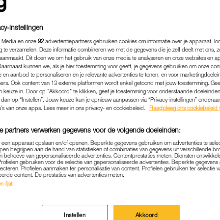
cy-instellingen
 Media en onze
92
advertentiepartners gebruiken cookies om informatie over je apparaat, lo
g te verzamelen. Deze informatie combineren we met de gegevens die je zelf deelt met ons, z
aanmaakt. Dit doen we om het gebruik van onze media te analyseren en onze websites en a
Daarnaast kunnen we, als je hier toestemming voor geeft, je gegevens gebruiken om onze con
 en aanbod te personaliseren en je relevante advertenties te tonen, en voor marketingdoele
ers. Ook content van 13 externe platformen wordt enkel getoond met jouw toestemming. Ge
gen keuze in. Door op "Akkoord" te klikken, geef je toestemming voor onderstaande doeleinden. 
k dan op “Instellen”. Jouw keuze kun je opnieuw aanpassen via “Privacy-instellingen” ondera
u’s van onze apps. Lees meer in ons privacy- en cookiebeleid.
Raadpleeg ons cookiebeleid 
BEAUTY
|
EXCLUSIEF IN LINDA.
e partners verwerken gegevens voor de volgende doeleinden:
p een apparaat opslaan en/of openen. Beperkte gegevens gebruiken om advertenties te sele
 OKSELHAAR ALS EEN SIER
pen begrijpen aan de hand van statistieken of combinaties van gegevens uit verschillende br
 behoeve van gepersonaliseerde advertenties. Contentprestaties meten. Diensten ontwikkel
T WEL EENS ROZE GEVER
Profielen gebruiken voor de selectie van gepersonaliseerde advertenties. Beperkte gegeven
lecteren. Profielen aanmaken ter personalisatie van content. Profielen gebruiken ter selectie 
eerde content. De prestaties van advertenties meten.
06-08-2022
|
ELLEN HENSBERGEN
 lijst
aarom zou je. ‘Ik zie het als een sieraad’, zegt Eva.
Instellen
Akkoord