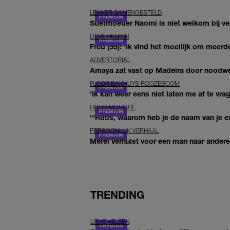
LEKKER SAMENGESTELD
Stiefmoeder Naomi is niet welkom bij ver
LIEVE HELEEN
Fred (55): 'Ik vind het moeilijk om meerde
ADVERTORIAL
Amaya zat vast op Madeira door noodwee
FLOOR BAKHUYS ROOZEBOOM
'Ik kan weer eens niet laten me af te vr
ROOS MOGGRÉ
'"Roos, waarom heb je de naam van je ex 
PERSOONLIJK VERHAAL
Merel verhuist voor een man naar andere 
TRENDING
LIEVE HELEEN