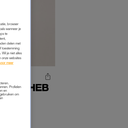
catie, browser
oals wanneer je
pps te
tent,
inden delen met
ef toestemming
Wil je niet alles
an onze websites
voor meer
cteren.
AAD: 'HEB
onnen. Profielen
en en
FD'
s gebruiken om
van