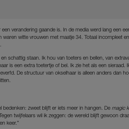
 een verandering gaande is. In de media werd lang een een
 waren witte vrouwen met maatje 34. Totaal incompleet en 
.
 en schattig staan. Ik hou van toeters en bellen, van extra
aar is een extra toetertje of bel. Ik zie het als een sieraad.
verfd. De structuur van okselhaar is alleen anders dan hoo
tten.
 bedenken: zweet blijft er iets meer in hangen. De
magic k
en twijfelaars wil ik zeggen: de wereld blijft gewoon draaie
en keer.”