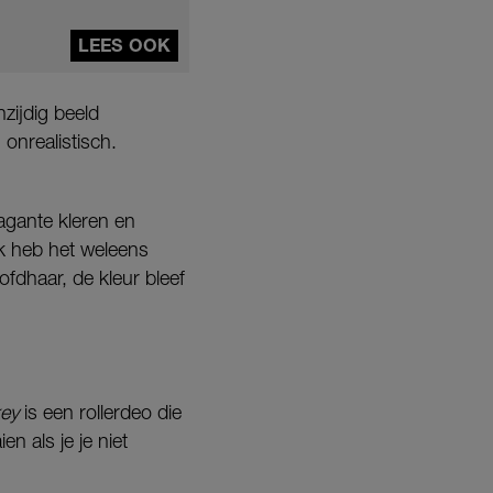
LEES OOK
zijdig beeld
onrealistisch.
vagante kleren en
 Ik heb het weleens
fdhaar, de kleur bleef
ey
is een rollerdeo die
n als je je niet