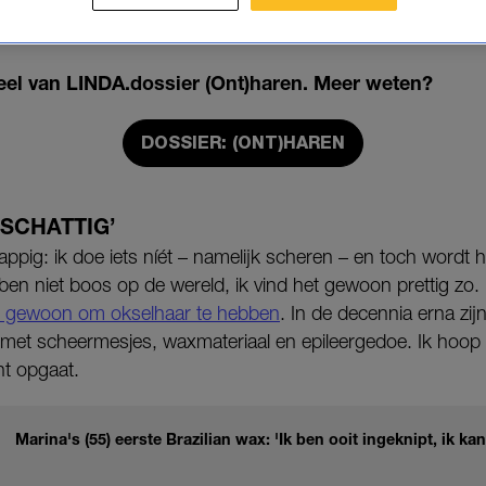
vertelde Eva Swaters (25), programmeur in de creatieve 
rust laat.
rdeel van LINDA.dossier (Ont)haren. Meer weten?
DOSSIER: (ONT)HAREN
 SCHATTIG’
appig: ik doe iets níét – namelijk scheren – en toch wordt 
 ben niet boos op de wereld, ik vind het gewoon prettig zo. 
l gewoon om okselhaar te hebben
. In de decennia erna zij
et scheermesjes, waxmateriaal en epileergedoe. Ik hoop 
t opgaat.
Marina's (55) eerste Brazilian wax: 'Ik ben ooit ingeknipt, ik ka