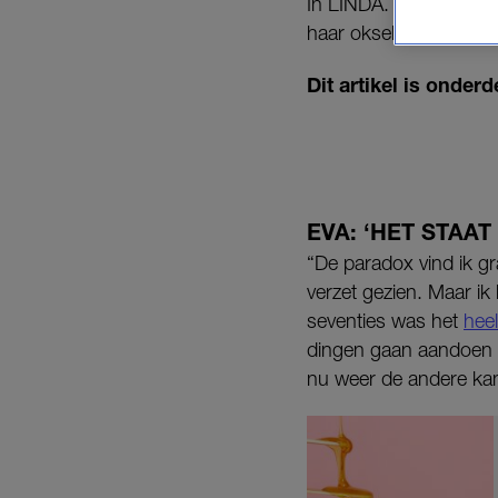
In LINDA. ‘BAYWATCH’ 
haar oksels lekker met 
Dit artikel is onde
EVA: ‘HET STAAT
“De paradox vind ik gr
verzet gezien. Maar ik
seventies was het
hee
dingen gaan aandoen m
nu weer de andere kan