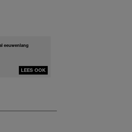
 al eeuwenlang
LEES OOK