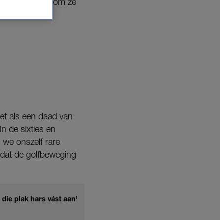
industrie, waarom ze
het als een daad van
In de sixties en
n we onszelf rare
dat de golfbeweging
n die plak hars vást aan'