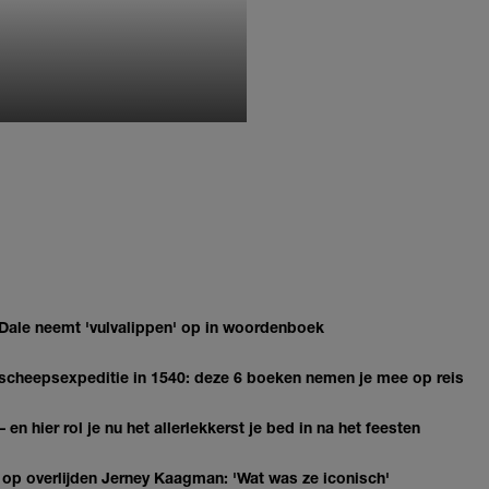
MONIQUE KLEMANN
 Dale neemt 'vulvalippen' op in woordenboek
n scheepsexpeditie in 1540: deze 6 boeken nemen je mee op reis
 en hier rol je nu het allerlekkerst je bed in na het feesten
 op overlijden Jerney Kaagman: 'Wat was ze iconisch'