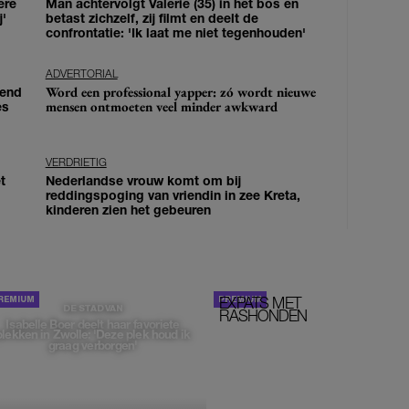
ere
Man achtervolgt Valerie (35) in het bos en
j'
betast zichzelf, zij filmt en deelt de
confrontatie: 'Ik laat me niet tegenhouden'
ADVERTORIAL
Word een professional yapper: zó wordt nieuwe
iend
mensen ontmoeten veel minder awkward
es
VERDRIETIG
t
Nederlandse vrouw komt om bij
reddingspoging van vriendin in zee Kreta,
kinderen zien het gebeuren
EXPATS MET
STOM!
DE STAD VAN
RASHONDEN
Isabelle Boer deelt haar favoriete
plekken in Zwolle: 'Deze plek houd ik
graag verborgen'