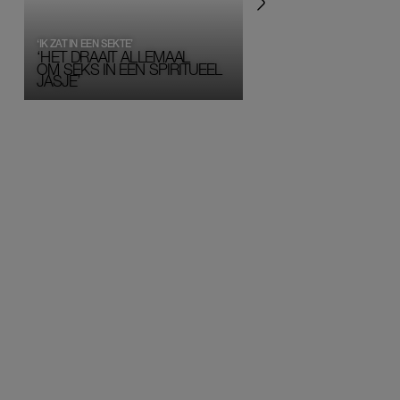
‘IK ZAT IN EEN SEKTE’
‘HET DRAAIT ALLEMAAL
OM SEKS IN EEN SPIRITUEEL 
JASJE’