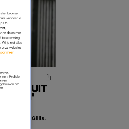
catie, browser
oals wanneer je
pps te
tent,
inden delen met
ef toestemming
Wil je niet alles
an onze websites
voor meer
cteren.
onnen. Profielen
en en
s gebruiken om
ILLIS UIT
van
R ZIEN'
yster Peter Gillis.