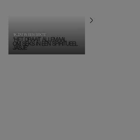
‘IK ZAT IN EEN SEKTE’
‘HET DRAAIT ALLEMAAL
OM SEKS IN EEN SPIRITUEEL 
JASJE’