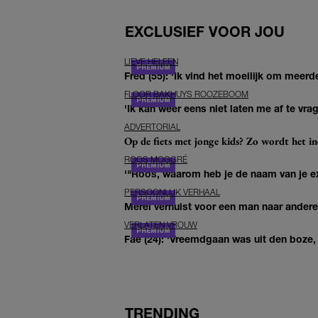
EXCLUSIEF VOOR JOU
LIEVE HELEEN
Fred (55): 'Ik vind het moeilijk om meerde
FLOOR BAKHUYS ROOZEBOOM
'Ik kan weer eens niet laten me af te vr
ADVERTORIAL
Op de fiets met jonge kids? Zo wordt het in
ROOS MOGGRÉ
'"Roos, waarom heb je de naam van je ex 
PERSOONLIJK VERHAAL
Merel verhuist voor een man naar andere 
VERLATEN VROUW
Fae (24): 'Vreemdgaan was uit den boze, d
TRENDING