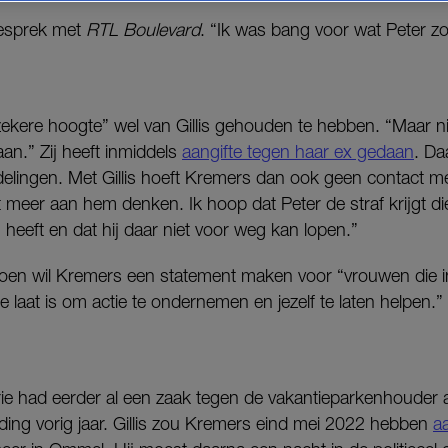
gesprek met
RTL Boulevard
. “Ik was bang voor wat Peter z
ekere hoogte” wel van Gillis gehouden te hebben. “Maar ni
an.” Zij heeft inmiddels
aangifte tegen haar ex gedaan
. Da
lingen. Met Gillis hoeft Kremers dan ook geen contact mee
 meer aan hem denken. Ik hoop dat Peter de straf krijgt die 
 heeft en dat hij daar niet voor weg kan lopen.”
doen wil Kremers een statement maken voor “vrouwen die in 
 te laat is om actie te ondernemen en jezelf te laten helpen.”
rie had eerder al een zaak tegen de vakantieparkenhoude
ng vorig jaar. Gillis zou Kremers eind mei 2022 hebben
aa