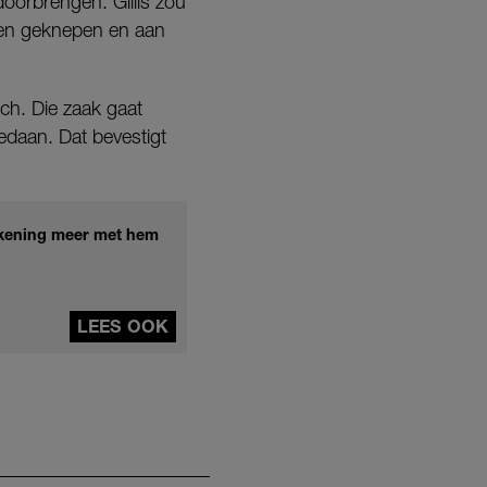
oorbrengen. Gillis zou
ben geknepen en aan
ch. Die zaak gaat
edaan. Dat bevestigt
rekening meer met hem
LEES OOK