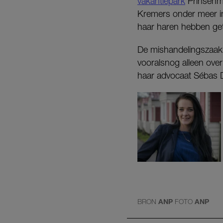
vakantiepark
Prinsenme
Kremers onder meer i
haar haren hebben ge
De mishandelingszaak 
vooralsnog alleen over
haar advocaat Sébas D
BRON
ANP
FOTO
ANP