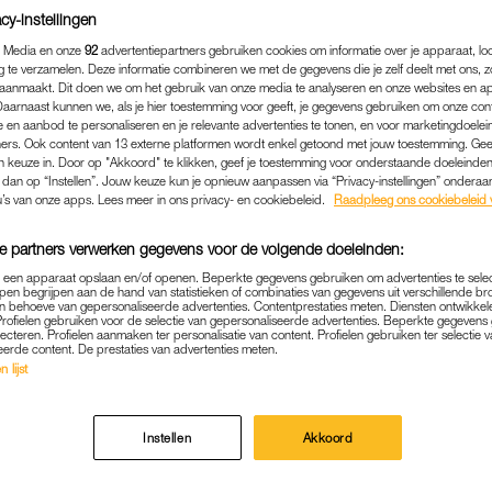
cy-instellingen
 Media en onze
92
advertentiepartners gebruiken cookies om informatie over je apparaat, lo
g te verzamelen. Deze informatie combineren we met de gegevens die je zelf deelt met ons, z
aanmaakt. Dit doen we om het gebruik van onze media te analyseren en onze websites en a
Daarnaast kunnen we, als je hier toestemming voor geeft, je gegevens gebruiken om onze con
 en aanbod te personaliseren en je relevante advertenties te tonen, en voor marketingdoele
ers. Ook content van 13 externe platformen wordt enkel getoond met jouw toestemming. Ge
gen keuze in. Door op "Akkoord" te klikken, geef je toestemming voor onderstaande doeleinden. 
k dan op “Instellen”. Jouw keuze kun je opnieuw aanpassen via “Privacy-instellingen” ondera
u’s van onze apps. Lees meer in ons privacy- en cookiebeleid.
Raadpleeg ons cookiebeleid 
e partners verwerken gegevens voor de volgende doeleinden:
p een apparaat opslaan en/of openen. Beperkte gegevens gebruiken om advertenties te sele
ANP
|
BEKEND
pen begrijpen aan de hand van statistieken of combinaties van gegevens uit verschillende br
 behoeve van gepersonaliseerde advertenties. Contentprestaties meten. Diensten ontwikkel
Profielen gebruiken voor de selectie van gepersonaliseerde advertenties. Beperkte gegeven
EMERS BLEEF BIJ PETER G
lecteren. Profielen aanmaken ter personalisatie van content. Profielen gebruiken ter selectie 
eerde content. De prestaties van advertenties meten.
 'WIL DIE MAN NOOIT MEE
 lijst
20-06-2023
|
REDACTIE NIEUWS
Instellen
Akkoord
dens hun relatie bang geweest voor haar ex, SBS-realit
 zij bij hem bleef.