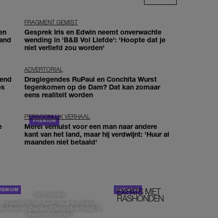
FRAGMENT GEMIST
en
Gesprek Iris en Edwin neemt onverwachte
land
wending in 'B&B Vol Liefde': 'Hoopte dat je
niet verliefd zou worden'
ADVERTORIAL
iend
Draglegendes RuPaul en Conchita Wurst
es
tegenkomen op de Dam? Dat kan zomaar
eens realiteit worden
PERSOONLIJK VERHAAL
e
Merel verhuist voor een man naar andere
kant van het land, maar hij verdwijnt: 'Huur al
maanden niet betaald'
EXPATS MET
STOM!
DE STAD VAN
RASHONDEN
Isabelle Boer deelt haar favoriete
plekken in Zwolle: 'Deze plek houd ik
graag verborgen'