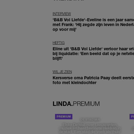
INTERVIEW
'B&B Vol Liefde'-Eveline is een jaar sam
met Frank: 'Hij zegde zijn leven in Neder
op voor mij'
HEFTIG
Eline uit 'B&B Vol Liefde' verloor haar vr
bij liquidatie: 'Een beeld dat op je netvli
blijft'
WIL JE ZIEN
Kersverse oma Patricia Paay deelt eerst
foto met kleindochter
LINDA.
PREMIUM
DE STAD VAN
Elske DeWall over Leeuwarden,
muziek en haar favoriete plekken in
de stad: 'Een stad die voelt als thuis'