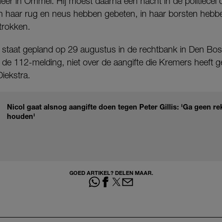
er in Ommel. Hij moest daarna een nacht in de politiecel d
n haar rug en neus hebben gebeten, in haar borsten heb
trokken.
staat gepland op 29 augustus in de rechtbank in Den Bos
 de 112-melding, niet over de aangifte die Kremers heeft g
iekstra.
Nicol gaat alsnog aangifte doen tegen Peter Gillis: 'Ga geen 
houden'
GOED ARTIKEL? DELEN MAAR.