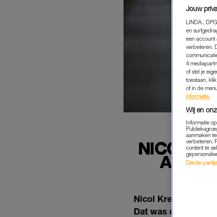
Jouw priva
LINDA., DPG
en surfgedra
een account 
verbeteren. 
communicatie
4 mediapartn
of stel je ei
toestaan, kli
of in de men
informatie.
Wij en onz
Informatie o
Publieksgroe
aanmaken ten
verbeteren. 
NICOL KR
content te se
gepersonalis
ANGST:
Derde partijen
Nicol Kremers is tij
Dat was de reden dat