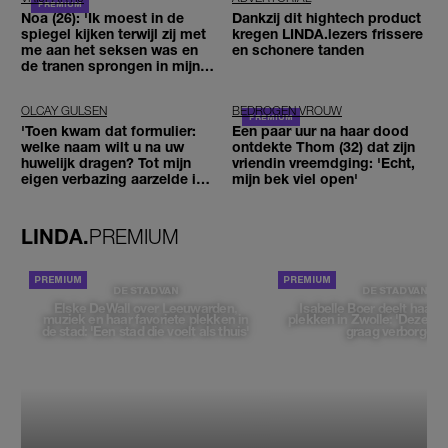
Noa (26): 'Ik moest in de
Dankzij dit hightech product
spiegel kijken terwijl zij met
kregen LINDA.lezers frissere
me aan het seksen was en
en schonere tanden
de tranen sprongen in mijn
ogen'
OLCAY GULSEN
BEDROGEN VROUW
'Toen kwam dat formulier:
Een paar uur na haar dood
welke naam wilt u na uw
ontdekte Thom (32) dat zijn
huwelijk dragen? Tot mijn
vriendin vreemdging: 'Echt,
eigen verbazing aarzelde ik
mijn bek viel open'
geen moment'
LINDA.
PREMIUM
DE STAD VAN
DE STAD VAN
Elske DeWall over Leeuwarden,
Isabelle Boer deelt haar f
muziek en haar favoriete plekken in
plekken in Zwolle: 'Deze pl
de stad: 'Een stad die voelt als thuis'
graag verborgen'