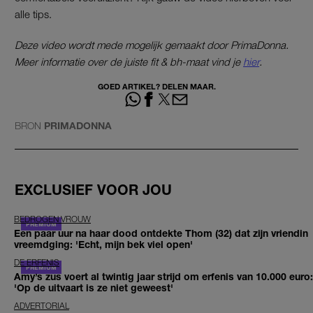
alle tips.
Deze video wordt mede mogelijk gemaakt door PrimaDo
nna.
Meer informatie over de juiste fit & bh-maat vind je
hier
.
GOED ARTIKEL? DELEN MAAR.
BRON
PRIMADONNA
EXCLUSIEF VOOR JOU
BEDROGEN VROUW
Een paar uur na haar dood ontdekte Thom (32) dat zijn vriendin
vreemdging: 'Echt, mijn bek viel open'
DE ERFENIS
Amy’s zus voert al twintig jaar strijd om erfenis van 10.000 euro:
'Op de uitvaart is ze niet geweest'
ADVERTORIAL