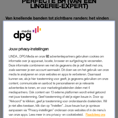
PERFECTE BH (VAN EEN
LINGERIE-EXPERT)
Van knellende banden tot zichtbare randen: het vinden
van een goed gevormde én lekker zittende bh is –
helaas – niet vanzelfsprekend. Daarom krijgen drie
gelukkige lezeressen een bh-masterclass en jij kunt
mee leren.
Jouw privacy-instellingen
Wel 80% van de Nederlandse vrouwen draagt de verkeerde
LINDA., DPG Media en onze
92
advertentiepartners gebruiken cookies om
bh.
informatie over je apparaat, locatie, browser en surfgedrag te verzamelen.
Deze informatie combineren we met de gegevens die je zelf deelt met ons,
zoals wanneer je een account aanmaakt. Dit doen we om het gebruik van onze
media te analyseren en onze websites en apps te verbeteren. Daarnaast
GEEN OVERBODIGE LUXE
kunnen we, als je hier toestemming voor geeft, je gegevens gebruiken om onze
content, communicatie en aanbod te personaliseren en je relevante
Het gevoel van comfortabel én sexy ondergoed is van
advertenties te tonen, en voor marketingdoeleinden delen met 4
onschatbare waarde. Je gaat er van stralen en krijgt direct een
mediapartners. Ook content van 13 externe platformen wordt enkel getoond
met jouw toestemming. Geef toestemming of stel je eigen keuze in. Door op
zelfverzekerd gevoel. Hoog tijd dus om je borsten – en dus
"Akkoord" te klikken, geef je toestemming voor onderstaande doeleinden. Wil
bh’s – de aandacht te geven, die ze verdienen. Daarom wil
je niet alles toestaan, klik dan op “Instellen”. Jouw keuze kun je opnieuw
PrimaDonna als merk
awareness
creëren, dat je je regelmatig
aanpassen via “Privacy-instellingen” onderaan onze websites of in de menu’s
van onze apps. Lees meer in ons privacy- en cookiebeleid.
Raadpleeg ons
moet laten opmeten in een lingerieboetiek. Vandaag doen de