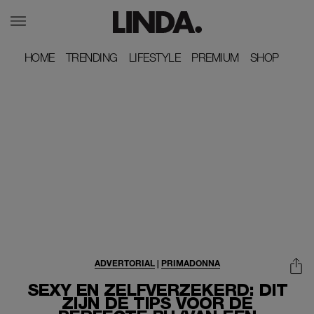
HOME
HOME
TRENDING
TRENDING
LIFESTYLE
LIFESTYLE
PREMIUM
PREMIUM
SHOP
SHOP
ADVERTORIAL
|
PRIMADONNA
SEXY EN ZELFVERZEKERD: DIT
ZIJN DÉ TIPS VOOR DE