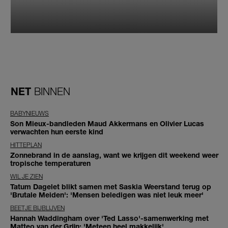
NET
BINNEN
BABYNIEUWS
Son Mieux-bandleden Maud Akkermans en Olivier Lucas
verwachten hun eerste kind
HITTEPLAN
Zonnebrand in de aanslag, want we krijgen dit weekend weer
tropische temperaturen
WIL JE ZIEN
Tatum Dagelet blikt samen met Saskia Weerstand terug op
'Brutale Meiden': 'Mensen beledigen was niet leuk meer'
BEETJE BIJBLIJVEN
Hannah Waddingham over 'Ted Lasso'-samenwerking met
Matteo van der Grijn: 'Meteen heel makkelijk'