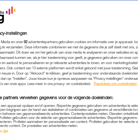
cy-instellingen
 Media en onze
92
advertentiepartners gebruiken cookies om informatie over je apparaat, lo
g te verzamelen. Deze informatie combineren we met de gegevens die je zelf deelt met ons, z
aanmaakt. Dit doen we om het gebruik van onze media te analyseren en onze websites en a
Daarnaast kunnen we, als je hier toestemming voor geeft, je gegevens gebruiken om onze con
 en aanbod te personaliseren en je relevante advertenties te tonen, en voor marketingdoele
ers. Ook content van 13 externe platformen wordt enkel getoond met jouw toestemming. Ge
gen keuze in. Door op "Akkoord" te klikken, geef je toestemming voor onderstaande doeleinden. 
WONEN & KLUSSEN
|
GROOTSTE MISKOOP
k dan op “Instellen”. Jouw keuze kun je opnieuw aanpassen via “Privacy-instellingen” ondera
ERINK BAALT VAN TAPIJT
u’s van onze apps. Lees meer in ons privacy- en cookiebeleid.
Raadpleeg ons cookiebeleid 
INNEN EEN PAAR MAANDEN
e partners verwerken gegevens voor de volgende doeleinden:
VERPEST'
p een apparaat opslaan en/of openen. Beperkte gegevens gebruiken om advertenties te sele
pen begrijpen aan de hand van statistieken of combinaties van gegevens uit verschillende br
10-06-2026
|
ROEL JANSSEN
 behoeve van gepersonaliseerde advertenties. Contentprestaties meten. Diensten ontwikkel
Profielen gebruiken voor de selectie van gepersonaliseerde advertenties. Beperkte gegeven
lecteren. Profielen aanmaken ter personalisatie van content. Profielen gebruiken ter selectie 
eerde content. De prestaties van advertenties meten.
niet te lopen valt tot gordijnen die net zoveel lich
 lijst
nneer ze open zijn: iedereen koopt weleens een item w