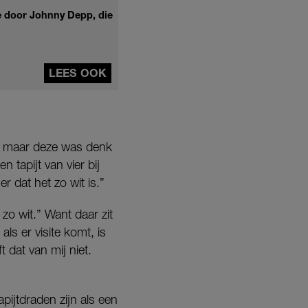
ze door Johnny Depp, die
LEES OOK
uur, maar deze was denk
 tapijt van vier bij
r dat het zo wit is.”
 zo wit.” Want daar zit
ls er visite komt, is
 dat van mij niet.
pijtdraden zijn als een