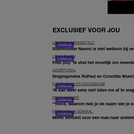
EXCLUSIEF VOOR JOU
LEKKER SAMENGESTELD
Stiefmoeder Naomi is niet welkom bij ver
LIEVE HELEEN
Fred (55): 'Ik vind het moeilijk om meerde
ADVERTORIAL
Draglegendes RuPaul en Conchita Wurst
FLOOR BAKHUYS ROOZEBOOM
'Ik kan weer eens niet laten me af te vr
ROOS MOGGRÉ
'"Roos, waarom heb je de naam van je ex 
PERSOONLIJK VERHAAL
Merel verhuist voor een man naar andere 