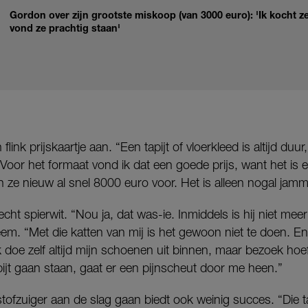
Gordon over zijn grootste miskoop (van 3000 euro): 'Ik kocht 
vond ze prachtig staan'
link prijskaartje aan. “Een tapijt of vloerkleed is altijd d
oor het formaat vond ik dat een goede prijs, want het is een
n ze nieuw al snel 8000 euro voor. Het is alleen nogal jamme
echt spierwit. “Nou ja, dat was-ie. Inmiddels is hij niet meer
m. “Met die katten van mij is het gewoon niet te doen. En a
 doe zelf altijd mijn schoenen uit binnen, maar bezoek hoeft
apijt gaan staan, gaat er een pijnscheut door me heen.”
ofzuiger aan de slag gaan biedt ook weinig succes. “Die ta