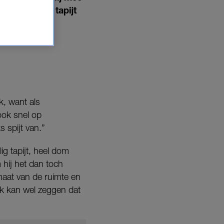
 een spierwit tapijt
k, want als
 ook snel op
 spijt van.”
g tapijt, heel dom
m hij het dan toch
rmaat van de ruimte en
 Ik kan wel zeggen dat