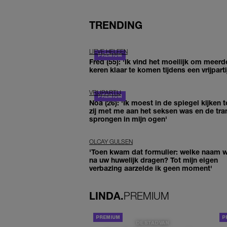
TRENDING
LIEVE HELEEN
Fred (55): 'Ik vind het moeilijk om meerd
keren klaar te komen tijdens een vrijparti
VRIJPARTIJ
Noa (26): 'Ik moest in de spiegel kijken t
zij met me aan het seksen was en de tra
sprongen in mijn ogen'
OLCAY GULSEN
'Toen kwam dat formulier: welke naam wi
na uw huwelijk dragen? Tot mijn eigen
verbazing aarzelde ik geen moment'
LINDA.
PREMIUM
DE STAD VAN