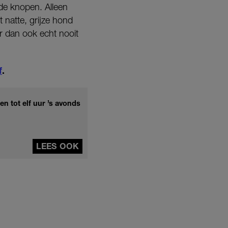
rde knopen. Alleen
 natte, grijze hond
ar dan ook echt nooit
f
.
n tot elf uur ’s avonds
LEES OOK