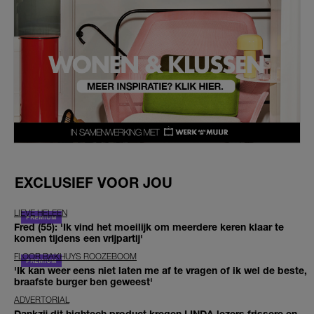
EXCLUSIEF VOOR JOU
LIEVE HELEEN
Fred (55): 'Ik vind het moeilijk om meerdere keren klaar te
komen tijdens een vrijpartij'
FLOOR BAKHUYS ROOZEBOOM
'Ik kan weer eens niet laten me af te vragen of ik wel de beste,
braafste burger ben geweest'
ADVERTORIAL
Dankzij dit hightech product kregen LINDA.lezers frissere en