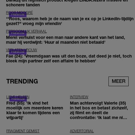
schonere tanden
ROOS MOGGRÉ
'"Roos, waarom heb je de naam van je ex op je LinkedIn-tijdlijn
gezet?" vroeg mijn vriendin'
PERSOONLIJK VERHAAL
Merel verhuist voor een man naar andere kant van het land,
maar hij verdwijnt: 'Huur al maanden niet betaald'
VERLATEN VROUW
Fae (24): 'Vreemdgaan was uit den boze, dat deed je niet, toch
bleek mijn partner zelf een affaire te hebben'
TRENDING
MEER
LIEVE HELEEN
INTERVIEW
Fred (55): 'Ik vind het
Man achtervolgt Valerie (35)
moeilijk om meerdere keren
in het bos en betast zichzelf,
klaar te komen tijdens een
zij filmt en deelt de
vrijpartij'
confrontatie: 'Ik laat me niet
tegenhouden'
FRAGMENT GEMIST
ADVERTORIAL