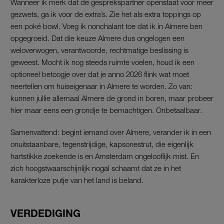
Wanneer ik merk dat de gesprekspartner openstaat voor meer
gezwets, ga ik voor de extra’s. Zie het als extra toppings op
een poké bowl. Voeg ik nonchalant toe dat ik in Almere ben
opgegroeid. Dat die keuze Almere dus ongelogen een
weloverwogen, verantwoorde, rechtmatige beslissing is
geweest. Mocht ik nog steeds ruimte voelen, houd ik een
optioneel betoogje over dat je anno 2026 flink wat moet
neertellen om huiseigenaar in Almere te worden. Zo van:
kunnen jullie allemaal Almere de grond in boren, maar probeer
hier maar eens een grondje te bemachtigen. Onbetaalbaar.
Samenvattend: begint iemand over Almere, verander ik in een
onuitstaanbare, tegenstrijdige, kapsonestrut, die eigenlijk
hartstikke zoekende is en Amsterdam ongelooflijk mist. En
zich hoogstwaarschijnlijk nogal schaamt dat ze in het
karakterloze putje van het land is beland.
VERDEDIGING