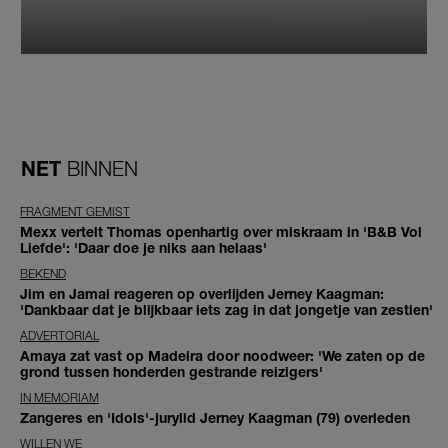
NET
BINNEN
FRAGMENT GEMIST
Mexx vertelt Thomas openhartig over miskraam in 'B&B Vol
Liefde': 'Daar doe je niks aan helaas'
BEKEND
Jim en Jamai reageren op overlijden Jerney Kaagman:
'Dankbaar dat je blijkbaar iets zag in dat jongetje van zestien'
ADVERTORIAL
Amaya zat vast op Madeira door noodweer: 'We zaten op de
grond tussen honderden gestrande reizigers'
IN MEMORIAM
Zangeres en 'Idols'-jurylid Jerney Kaagman (79) overleden
WILLEN WE