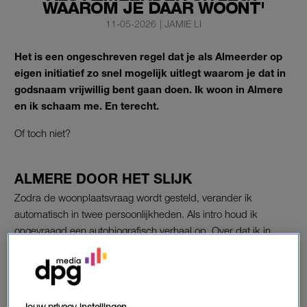
WAAROM JE DAAR WOONT'
11-05-2026
|
JAMIE LI
Het is een ongeschreven regel dat je als Almeerder op
eigen initiatief zo snel mogelijk uitlegt waarom je dat in
godsnaam vrijwillig bent gaan doen. Ik woon in Almere
en ik schaam me. En terecht.
Of toch niet?
ALMERE DOOR HET SLIJK
Zodra de woonplaatsvraag wordt gesteld, verander ik
automatisch in twee persoonlijkheden. Als intro houd ik
ongevraagd een autobiografisch verhaal op. Over dat ik in
Amersfoort ben geboren en wel tien jaar in Amsterdam heb
gewoond. Zowel kinderloos met partner als rasechte
huiseigenaar met twee kinderen. Alsof ik wil benadrukken dat
ik wel degelijk toerekeningsvatbare jaren heb gekend. Dat ik
Jouw privacy-instellingen