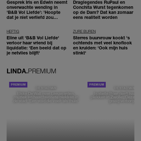
Gesprek Iris en Edwin neemt
Draglegendes RuPaul en
onverwachte wending in
Conchita Wurst tegenkomen
'B&B Vol Liefde': 'Hoopte
op de Dam? Dat kan zomaar
dat je niet verliefd zou
eens realiteit worden
worden'
HEFTIG
ZURE BUREN
Eline uit 'B&B Vol Liefde'
Sterres buurvrouw kookt 's
verloor haar vriend bij
ochtends met veel knoflook
liquidatie: 'Een beeld dat op
en kruiden: 'Ook mijn huis
je netvlies blijft'
stinkt'
LINDA.
PREMIUM
DE STAD VAN
DE STAD VAN
Elske DeWall over Leeuwarden,
Isabelle Boer deelt haar f
muziek en haar favoriete plekken in
plekken in Zwolle: 'Deze pl
de stad: 'Een stad die voelt als thuis'
graag verborgen'