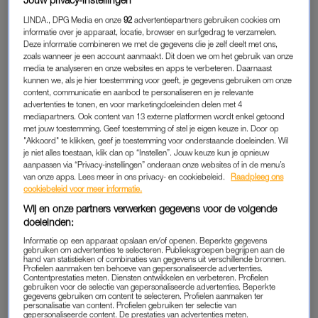
mijn strepen heus heb verdiend. Een strategie die de
LINDA., DPG Media en onze
92
advertentiepartners gebruiken cookies om
belachelijke Almere-keuze wellicht ietwat verzacht.
informatie over je apparaat, locatie, browser en surfgedrag te verzamelen.
Deze informatie combineren we met de gegevens die je zelf deelt met ons,
Na deze langdradige introductie ga ik er met gestrekt been in.
zoals wanneer je een account aanmaakt. Dit doen we om het gebruik van onze
media te analyseren en onze websites en apps te verbeteren. Daarnaast
Ik haal Almere volledig door het slijk. Oprakelen dat je er niet
kunnen we, als je hier toestemming voor geeft, je gegevens gebruiken om onze
dood gevonden wil worden, dat ik het niemand aanraad, dat
content, communicatie en aanbod te personaliseren en je relevante
Almere het hart is van tuig, treurige outlets, lege panden,
advertenties te tonen, en voor marketingdoeleinden delen met 4
mediapartners. Ook content van 13 externe platformen wordt enkel getoond
slaapwijken, all you can eat-sushi en opgevoerde
fatbikes
.
met jouw toestemming. Geef toestemming of stel je eigen keuze in. Door op
"Akkoord" te klikken, geef je toestemming voor onderstaande doeleinden. Wil
je niet alles toestaan, klik dan op “Instellen”. Jouw keuze kun je opnieuw
aanpassen via “Privacy-instellingen” onderaan onze websites of in de menu’s
AMSTERDAM-KANT
van onze apps. Lees meer in ons privacy- en cookiebeleid.
Raadpleeg ons
Mijn andere persoonlijkheid geef ik vervolgens ook spreektijd.
cookiebeleid voor meer informatie.
Ik houd een betoog waarom het zo fijn is om hier te wonen.
Wij en onze partners verwerken gegevens voor de volgende
doeleinden:
Plotseling pochen over mijn weelderige
grote mensen-woning
.
Over mijn fantastische buren en onze spraakmakende
Informatie op een apparaat opslaan en/of openen. Beperkte gegevens
gebruiken om advertenties te selecteren. Publieksgroepen begrijpen aan de
straatborrels en de hechte barbecueband die we inmiddels
hand van statistieken of combinaties van gegevens uit verschillende bronnen.
Profielen aanmaken ten behoeve van gepersonaliseerde advertenties.
hebben opgebouwd. Dat de kinderen zóóó gelukkig zijn hier,
Contentprestaties meten. Diensten ontwikkelen en verbeteren. Profielen
gebruiken voor de selectie van gepersonaliseerde advertenties. Beperkte
nu ze vrij buiten kunnen spelen zonder trams die ze het
gegevens gebruiken om content te selecteren. Profielen aanmaken ter
personalisatie van content. Profielen gebruiken ter selectie van
zebrapad afblazen.
gepersonaliseerde content. De prestaties van advertenties meten.