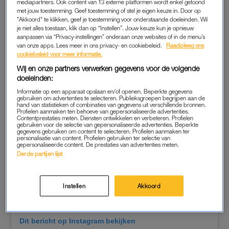
mediapartners. Ook content van 13 externe platformen wordt enkel getoond
Officieel was de leeftijdsgrens voor de halve marathon 16 jaar,
met jouw toestemming. Geef toestemming of stel je eigen keuze in. Door op
bevestigt Scheffer aan de telefoon. “Ons systeem gaat uit van
"Akkoord" te klikken, geef je toestemming voor onderstaande doeleinden. Wil
je niet alles toestaan, klik dan op “Instellen”. Jouw keuze kun je opnieuw
de leeftijd die deelnemers zelf opgeven”, vertelt hij.
aanpassen via “Privacy-instellingen” onderaan onze websites of in de menu’s
van onze apps. Lees meer in ons privacy- en cookiebeleid.
Raadpleeg ons
cookiebeleid voor meer informatie.
Wij en onze partners verwerken gegevens voor de volgende
doeleinden:
Informatie op een apparaat opslaan en/of openen. Beperkte gegevens
gebruiken om advertenties te selecteren. Publieksgroepen begrijpen aan de
hand van statistieken of combinaties van gegevens uit verschillende bronnen.
Profielen aanmaken ten behoeve van gepersonaliseerde advertenties.
Contentprestaties meten. Diensten ontwikkelen en verbeteren. Profielen
gebruiken voor de selectie van gepersonaliseerde advertenties. Beperkte
gegevens gebruiken om content te selecteren. Profielen aanmaken ter
personalisatie van content. Profielen gebruiken ter selectie van
gepersonaliseerde content. De prestaties van advertenties meten.
Derde partijen lijst
Instellen
Akkoord
Dit bericht op Instagram bekijken