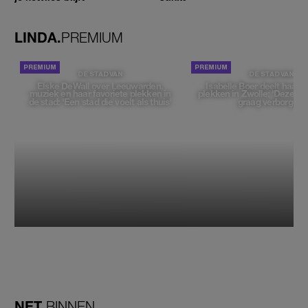
LINDA.
PREMIUM
DE STAD VAN
DE STAD VAN
Elske DeWall over Leeuwarden,
Isabelle Boer deelt haar f
muziek en haar favoriete plekken in
plekken in Zwolle: 'Deze pl
de stad: 'Een stad die voelt als thuis'
graag verborgen'
NET
BINNEN