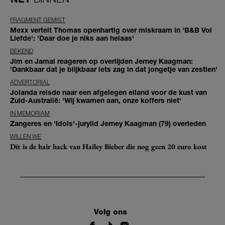
FRAGMENT GEMIST
Mexx vertelt Thomas openhartig over miskraam in 'B&B Vol
Liefde': 'Daar doe je niks aan helaas'
BEKEND
Jim en Jamai reageren op overlijden Jerney Kaagman:
'Dankbaar dat je blijkbaar iets zag in dat jongetje van zestien'
ADVERTORIAL
Jolanda reisde naar een afgelegen eiland voor de kust van
Zuid-Australië: 'Wij kwamen aan, onze koffers niet'
IN MEMORIAM
Zangeres en 'Idols'-jurylid Jerney Kaagman (79) overleden
WILLEN WE
Dít is de hair hack van Hailey Bieber die nog geen 20 euro kost
Volg ons