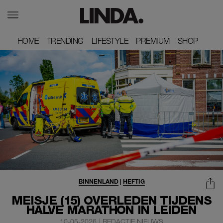
HOME
HOME
TRENDING
TRENDING
LIFESTYLE
LIFESTYLE
PREMIUM
PREMIUM
SHOP
SHOP
BINNENLAND
|
HEFTIG
MEISJE (15) OVERLEDEN TIJDENS
HALVE MARATHON IN LEIDEN
10-05-2026
|
REDACTIE NIEUWS