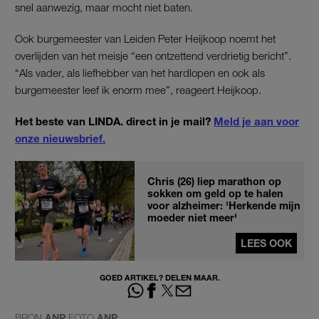
snel aanwezig, maar mocht niet baten.
Ook burgemeester van Leiden Peter Heijkoop noemt het
overlijden van het meisje “een ontzettend verdrietig bericht”.
“Als vader, als liefhebber van het hardlopen en ook als
burgemeester leef ik enorm mee”, reageert Heijkoop.
Het beste van LINDA. direct in je mail?
Meld je aan voor
onze nieuwsbrief.
Chris (26) liep marathon op
sokken om geld op te halen
voor alzheimer: 'Herkende mijn
moeder niet meer'
LEES OOK
GOED ARTIKEL? DELEN MAAR.
BRON
ANP
FOTO
ANP