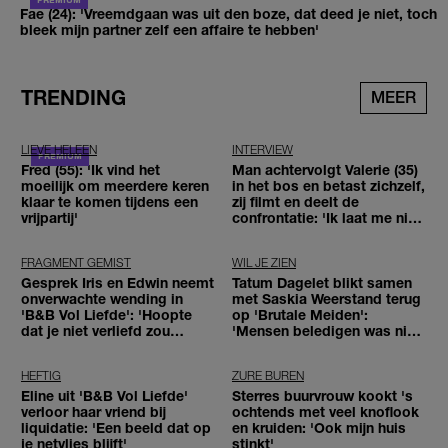
Fae (24): 'Vreemdgaan was uit den boze, dat deed je niet, toch
bleek mijn partner zelf een affaire te hebben'
TRENDING
MEER
LIEVE HELEEN
INTERVIEW
Fred (55): 'Ik vind het
Man achtervolgt Valerie (35)
moeilijk om meerdere keren
in het bos en betast zichzelf,
klaar te komen tijdens een
zij filmt en deelt de
vrijpartij'
confrontatie: 'Ik laat me niet
tegenhouden'
FRAGMENT GEMIST
WIL JE ZIEN
Gesprek Iris en Edwin neemt
Tatum Dagelet blikt samen
onverwachte wending in
met Saskia Weerstand terug
'B&B Vol Liefde': 'Hoopte
op 'Brutale Meiden':
dat je niet verliefd zou
'Mensen beledigen was niet
worden'
leuk meer'
HEFTIG
ZURE BUREN
Eline uit 'B&B Vol Liefde'
Sterres buurvrouw kookt 's
verloor haar vriend bij
ochtends met veel knoflook
liquidatie: 'Een beeld dat op
en kruiden: 'Ook mijn huis
je netvlies blijft'
stinkt'