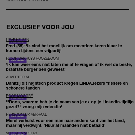
EXCLUSIEF VOOR JOU
LIEVE HELEEN
Fred (55): 'Ik vind het moeilijk om meerdere keren klaar te
komen tijdens een vrijpartij'
FLOOR BAKHUYS ROOZEBOOM
'Ik kan weer eens niet laten me af te vragen of ik wel de beste,
braafste burger ben geweest'
ADVERTORIAL
Dankzij dit hightech product kregen LINDA.lezers frissere en
schonere tanden
ROOS MOGGRÉ
'"Roos, waarom heb je de naam van je ex op je LinkedIn-tijdlijn
gezet?" vroeg mijn vriendin'
PERSOONLIJK VERHAAL
Merel verhuist voor een man naar andere kant van het land,
maar hij verdwijnt: 'Huur al maanden niet betaald'
VERLATEN VROUW