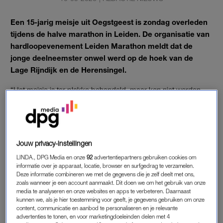
Een 15-jarig meisje uit Oegstgeest is zondag overleden
tijdens de halve marathon in Leiden. De organisatie van
hardloopevenement Leiden Marathon meldt dat de
jonge deelneemster onwel werd op de hoek van de
Lage Rijndijk en de Herensingel.
“Het meisje is ter plekke behandeld, maar kon niet worden
gered.” Waardoor ze onwel werd, is onbekend.
MEISJE OVERLEDEN BIJ LEIDEN
Jouw privacy-instellingen
MARATHON
LINDA., DPG Media en onze
92
advertentiepartners gebruiken cookies om
Tjeerd Scheffer van Leiden
Marathon
noemt het in een
informatie over je apparaat, locatie, browser en surfgedrag te verzamelen.
verklaring op Instagram ‘afschuwelijk nieuws, allereerst voor
Deze informatie combineren we met de gegevens die je zelf deelt met ons,
het gezin waar dit meisje deel van uitmaakte. En ook voor
zoals wanneer je een account aanmaakt. Dit doen we om het gebruik van onze
media te analyseren en onze websites en apps te verbeteren. Daarnaast
familie, vrienden en kennissen is dit plotselinge overlijden een
kunnen we, als je hier toestemming voor geeft, je gegevens gebruiken om onze
enorme klap.’
content, communicatie en aanbod te personaliseren en je relevante
advertenties te tonen, en voor marketingdoeleinden delen met 4