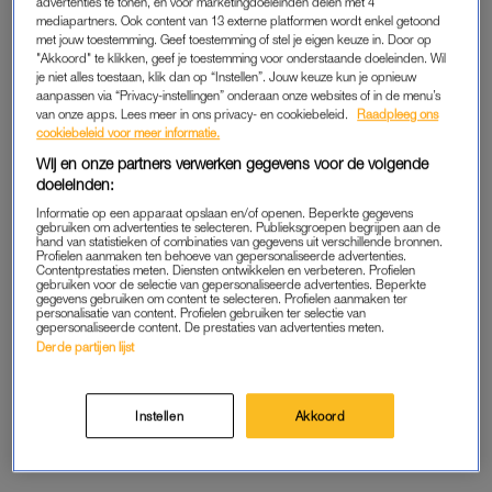
advertenties te tonen, en voor marketingdoeleinden delen met 4
KIJKJE IN DE PORTEMONNEE
KIJKJE IN DE PORTEMONNEE
mediapartners. Ook content van 13 externe platformen wordt enkel getoond
Kijkje in het Kasboekje van
Kijkje in het kasboekje van
met jouw toestemming. Geef toestemming of stel je eigen keuze in. Door op
Anouk (28): ‘Als ik bezuinig,
Margriet (32): ‘SOMS DENK
"Akkoord" te klikken, geef je toestemming voor onderstaande doeleinden. Wil
dan op mezelf’
IK HOERA! IK HEB MEER
je niet alles toestaan, klik dan op “Instellen”. Jouw keuze kun je opnieuw
GELD DAN IK DACHT’
aanpassen via “Privacy-instellingen” onderaan onze websites of in de menu’s
van onze apps. Lees meer in ons privacy- en cookiebeleid.
Raadpleeg ons
cookiebeleid voor meer informatie.
KIJKJE IN DE PORTEMONNEE
KIJKJE IN DE PORTEMONNEE
Verpleegkundige Mischa (28)
Esther (33) werkt 20 uur in de
Wij en onze partners verwerken gegevens voor de volgende
verdient 3300 euro per
week, maar kocht op haar
doeleinden:
maand: 'Ik heb ooit een reis
21ste wél een twee-onder-
gemaakt die 5000 euro
één-kapwoning
Informatie op een apparaat opslaan en/of openen. Beperkte gegevens
gebruiken om advertenties te selecteren. Publieksgroepen begrijpen aan de
kostte voor acht dagen'
hand van statistieken of combinaties van gegevens uit verschillende bronnen.
Profielen aanmaken ten behoeve van gepersonaliseerde advertenties.
KIJKJE IN DE PORTEMONNEE
KIJKJE IN DE PORTEMONNEE
Contentprestaties meten. Diensten ontwikkelen en verbeteren. Profielen
Larissa (25) spaart 1000 euro
Het Kasboekje van Kim Trotz
gebruiken voor de selectie van gepersonaliseerde advertenties. Beperkte
gegevens gebruiken om content te selecteren. Profielen aanmaken ter
per maand: 'Ik kon eigenlijk
(35): ‘We geven 150 euro per
personalisatie van content. Profielen gebruiken ter selectie van
helemaal niet met geld
maand uit aan geitenmelk'
gepersonaliseerde content. De prestaties van advertenties meten.
omgaan'
Derde partijen lijst
KIJKJE IN DE PORTEMONNEE
KIJKJE IN DE PORTEMONNEE
Janouk leerde na haar
Nicole (33) heeft een
Instellen
Akkoord
scheiding hoe ze het beste
vakantiehuis in Spanje: 'We
met geld kon omgaan:
proberen er 100 dagen per
'Daarvoor hoefden we niet
jaar te zijn'
zo op te letten'