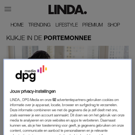
HOME
HOME
TRENDING
TRENDING
LIFESTYLE
LIFESTYLE
PREMIUM
PREMIUM
SHOP
SHOP
KIJKJE
IN
DE
PORTEMONNEE
Jouw privacy-instellingen
LINDA., DPG Media en onze
92
advertentiepartners gebruiken cookies om
KIJKJE IN DE PORTEMONNEE
informatie over je apparaat, locatie, browser en surfgedrag te verzamelen.
KIJKEN IN HET KASBOEKJE VAN SANNE (34):
Deze informatie combineren we met de gegevens die je zelf deelt met ons,
zoals wanneer je een account aanmaakt. Dit doen we om het gebruik van onze
'OP PAPIER HOUDEN WE VEEL OVER, IN HET
media te analyseren en onze websites en apps te verbeteren. Daarnaast
ECHT ... NIETS'
kunnen we, als je hier toestemming voor geeft, je gegevens gebruiken om onze
content, communicatie en aanbod te personaliseren en je relevante