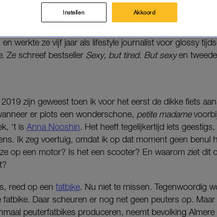
Instellen
Akkoord
presentatrice en influencer en schrijft tweewekelijks voor LI
chapsperikelen. Jarenlang maakte ze vlogs en interviewp
 werkte ze vijf jaar als lifestyle journalist voor glossy tijds
e
. Ze schreef bestseller
Sexy, but tired. But sexy
en tweed
2019 zijn geweest toen ik voor het eerst de dikke fiets aa
anneer er plots een wonderschone,
petite madame
voorbi
k, ‘t is
Anna Nooshin
. Het heeft tegelijkertijd iets geestig
mens. Ik zeg voertuig, omdat ik op dat moment geen benul 
jdt ze op een motor? Is het een scooter? En waarom ziet dit
t?
 is, reed op een
fatbike
. Nu niet te missen. Tegenwoordig wo
e fatbike. Daar scheuren er nog net geen peuters op. Maar 
eenmaal peuterfatbikes produceren, neemt bevolking Almere 