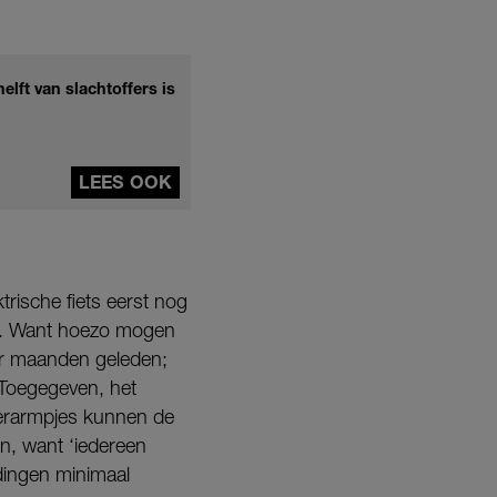
elft van slachtoffers is
LEES OOK
trische fiets eerst nog
nen. Want hoezo mogen
ar maanden geleden;
 Toegegeven, het
inderarmpjes kunnen de
én, want ‘iedereen
 dingen minimaal