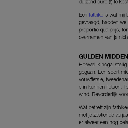
duizend euro (!) te kos
Een
fatbike
is wat mij 
gevraagd, hadden we ‘
proportie qua prijs, f
overnemen van je nicht
GULDEN MIDDE
Hoewel ik nogal stellig
gegaan. Een soort mid
vouwfietsje, tweedeha
erin kunnen fietsen. T
wind. Bevorderlijk voo
Wat betreft zijn fatb
met je zestiende verjaa
er alweer een nog bela