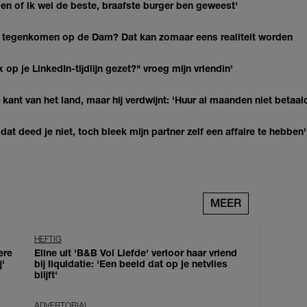
agen of ik wel de beste, braafste burger ben geweest'
 tegenkomen op de Dam? Dat kan zomaar eens realiteit worden
op je LinkedIn-tijdlijn gezet?" vroeg mijn vriendin'
kant van het land, maar hij verdwijnt: 'Huur al maanden niet betaal
at deed je niet, toch bleek mijn partner zelf een affaire te hebben'
MEER
HEFTIG
ere
Eline uit 'B&B Vol Liefde' verloor haar vriend
j'
bij liquidatie: 'Een beeld dat op je netvlies
blijft'
ADVERTORIAL