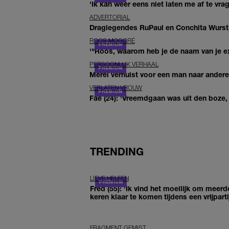
'Ik kan weer eens niet laten me af te vr
ADVERTORIAL
Draglegendes RuPaul en Conchita Wurst
ROOS MOGGRÉ
'"Roos, waarom heb je de naam van je ex 
PERSOONLIJK VERHAAL
Merel verhuist voor een man naar andere 
VERLATEN VROUW
Fae (24): 'Vreemdgaan was uit den boze, d
TRENDING
LIEVE HELEEN
Fred (55): 'Ik vind het moeilijk om meerd
keren klaar te komen tijdens een vrijparti
FRAGMENT GEMIST