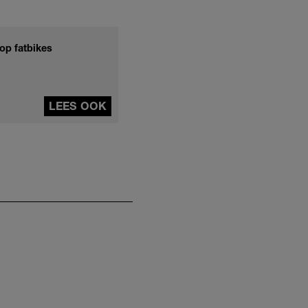
op fatbikes
LEES OOK