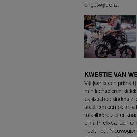
ongetwijfeld af.
KWESTIE VAN W
Vijf jaar is een prima 
m’n lachspieren kietel
basisschoolkinders zi
staat een complete fa
totaalbeeld ziet er kna
bijna Pirelli-banden a
heeft het’. Nieuwsgier