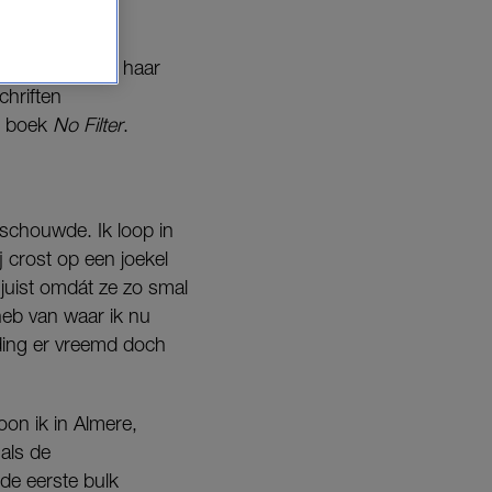
NDA.nl. Van
rogramma’s op haar
chriften
e boek
No Filter
.
nschouwde. Ik loop in
j crost op een joekel
s, juist omdát ze zo smal
heb van waar ik nu
 ding er vreemd doch
on ik in Almere,
als de
de eerste bulk