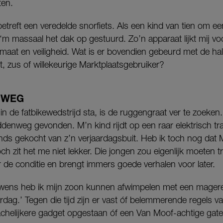
ten.
betreft een veredelde snorfiets. Als een kind van tien om ee
m massaal het dak op gestuurd. Zo’n apparaat lijkt mij vo
ormaat en veiligheid. Wat is er bovendien gebeurd met de h
, zus of willekeurige Marktplaatsgebruiker?
NWEG
 in de fatbikewedstrijd sta, is de ruggengraat ver te zoeken
denweg gevonden. M’n kind rijdt op een raar elektrisch 
nds gekocht van z’n verjaardagsbuit. Heb ik toch nog dat 
och zit het me niet lekker. Die jongen zou eigenlijk moeten
r de conditie en brengt immers goede verhalen voor later.
ikewens heb ik mijn zoon kunnen afwimpelen met een magere
rdag.’ Tegen die tijd zijn er vast óf belemmerende regels va
chelijkere gadget opgestaan óf een Van Moof-achtige gate.