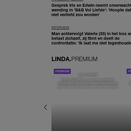
Gesprek Iris en Edwin neemt onverwach
wending in 'B&B Vol Liefde': 'Hoopte dat
niet verliefd zou worden'
INTERVIEW
Man achtervolgt Valerie (35) in het bos e
betast zichzelf, zij filmt en deelt de
confrontatie: 'Ik laat me niet tegenhoude
LINDA.
PREMIUM
DE STAD VAN
Elske DeWall over Leeuwarden,
muziek en haar favoriete plekken in
de stad: 'Een stad die voelt als thuis'