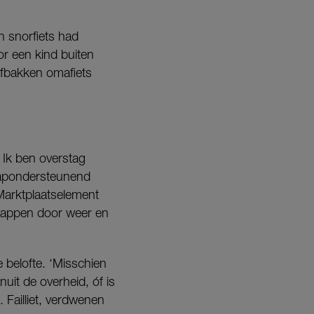
n snorfiets had
or een kind buiten
alfbakken omafiets
. Ik ben overstag
trapondersteunend
Marktplaatselement
 trappen door weer en
 belofte. ‘Misschien
nuit de overheid, óf is
 Failliet, verdwenen