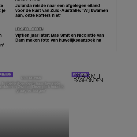
te
Jolanda reisde naar een afgelegen eiland
 je
voor de kust van Zuid-Australië: 'Wij kwamen
aan, onze koffers niet'
LEKKER LOEREN
n
Vijftien jaar later: Bas Smit en Nicolette van
Dam maken foto van huwelijksaanzoek na
n'
EXPATS MET
STOM!
DE STAD VAN
RASHONDEN
Isabelle Boer deelt haar favoriete
plekken in Zwolle: 'Deze plek houd ik
graag verborgen'