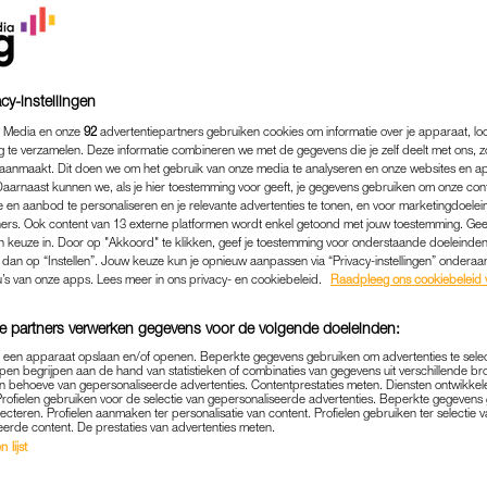
cy-instellingen
 Media en onze
92
advertentiepartners gebruiken cookies om informatie over je apparaat, lo
g te verzamelen. Deze informatie combineren we met de gegevens die je zelf deelt met ons, z
aanmaakt. Dit doen we om het gebruik van onze media te analyseren en onze websites en a
Daarnaast kunnen we, als je hier toestemming voor geeft, je gegevens gebruiken om onze con
 en aanbod te personaliseren en je relevante advertenties te tonen, en voor marketingdoele
ers. Ook content van 13 externe platformen wordt enkel getoond met jouw toestemming. Ge
gen keuze in. Door op "Akkoord" te klikken, geef je toestemming voor onderstaande doeleinden. 
k dan op “Instellen”. Jouw keuze kun je opnieuw aanpassen via “Privacy-instellingen” ondera
ALLES KIDS
|
COLUMN
u’s van onze apps. Lees meer in ons privacy- en cookiebeleid.
Raadpleeg ons cookiebeleid 
LI OVER HET FATBIKE-VRA
O MOGEN BASISSCHOOLK
e partners verwerken gegevens voor de volgende doeleinden:
LF FATBIKEBEZITTERS N
p een apparaat opslaan en/of openen. Beperkte gegevens gebruiken om advertenties te sele
pen begrijpen aan de hand van statistieken of combinaties van gegevens uit verschillende br
 behoeve van gepersonaliseerde advertenties. Contentprestaties meten. Diensten ontwikkel
09-10-2024
|
JAMIE LI
Profielen gebruiken voor de selectie van gepersonaliseerde advertenties. Beperkte gegeven
lecteren. Profielen aanmaken ter personalisatie van content. Profielen gebruiken ter selectie 
eerde content. De prestaties van advertenties meten.
 lijst
 en – laten we eerlijk zijn – een tikkeltje overdreven 
e. Maar wat doe je als je kind er ook één wil?