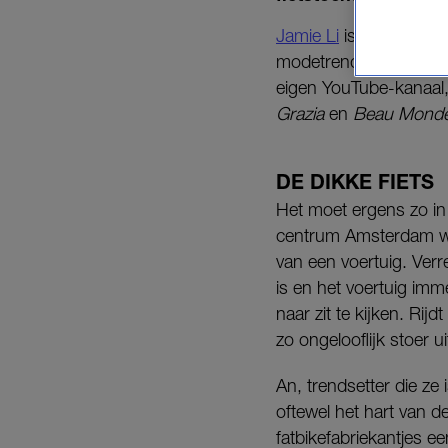
Jamie Li
is schrijver, 
modetrends tot ouders
eigen YouTube-kanaal, en
Grazia
en
Beau Mond
DE DIKKE FIETS
Het moet ergens zo in 
centrum Amsterdam w
van een voertuig. Verre
is en het voertuig im
naar zit te kijken. Ri
zo ongelooflijk stoer ui
An, trendsetter die ze
oftewel het hart van d
fatbikefabriekantjes 