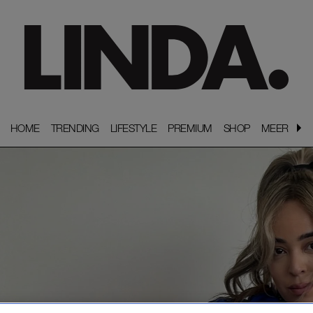
HOME
HOME
TRENDING
TRENDING
LIFESTYLE
LIFESTYLE
PREMIUM
PREMIUM
SHOP
SHOP
MEER
MEER