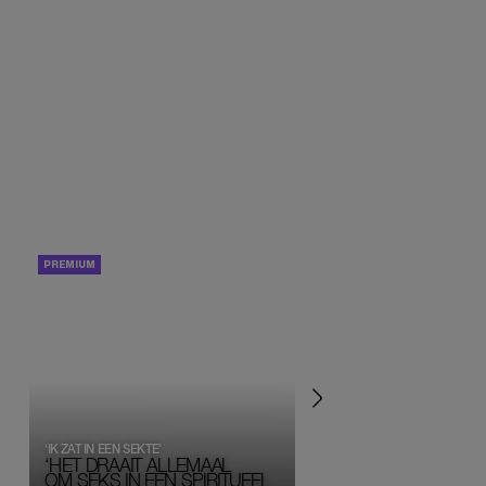
PORTRETTEN
PERSOONLIJK VERHA
‘IK ZAT IN EEN SEKTE’
‘HET DRAAIT ALLEMAAL
OM SEKS IN EEN SPIRITUEEL 