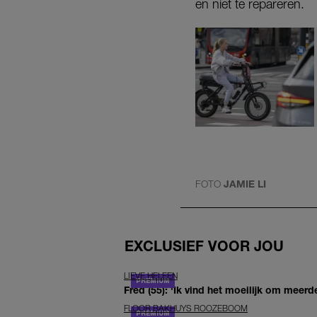
en niet te repareren.
FOTO
JAMIE LI
EXCLUSIEF VOOR JOU
LIEVE HELEEN
Fred (55): 'Ik vind het moeilijk om meerde
FLOOR BAKHUYS ROOZEBOOM