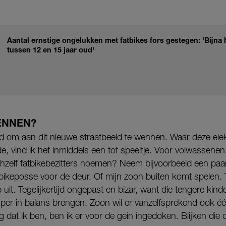
Aantal ernstige ongelukken met fatbikes fors gestegen: 'Bijna h
tussen 12 en 15 jaar oud'
ENNEN?
tijd om aan dit nieuwe straatbeeld te wennen. Waar deze elek
de, vind ik het inmiddels een tof speeltje. Voor volwasse
chzelf fatbikebezitters noemen? Neem bijvoorbeeld een pa
tbikeposse voor de deur. Of mijn zoon buiten komt spelen.
p uit. Tegelijkertijd ongepast en bizar, want die tengere k
mper in balans brengen. Zoon wil er vanzelfsprekend ook é
ig dat ik ben, ben ik er voor de gein ingedoken. Blijken die