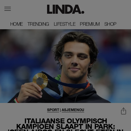
HOME
HOME
TRENDING
TRENDING
LIFESTYLE
LIFESTYLE
PREMIUM
PREMIUM
SHOP
SHOP
SPORT
|
ASJEMENOU
ITALIAANSE OLYMPISCH
KAMPIOEN SLAAPT IN PARK: