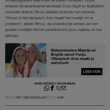
omstandigheden waaronder de atleten verblijven. Onder
anderen de Amerikaanse tennisster Coco Gauff en Australisch
zwemster Ariarne Titmus deelden al eerder hun onvrede.
“Wonen in het olympisch dorp maakt het moeilijk om te
presteren”, stelde Titmus, die ondanks het winnen van een
gouden medaille niet het wereldrecord zwom waarop ze had
gehoopt.
Waterpolosters Maartje en
Brigitte vanuit Parijs:
'Olympisch dorp maakt je
starstruck'
LEES OOK
GOED ARTIKEL? DELEN MAAR.
BRON
HET NIEUWSBLAD
FOTO
ANP