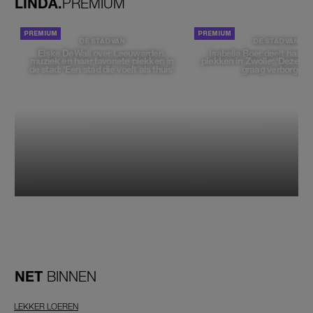
LINDA.
PREMIUM
DE STAD VAN
DE STAD VAN
Elske DeWall over Leeuwarden,
Isabelle Boer deelt haar f
muziek en haar favoriete plekken in
plekken in Zwolle: 'Deze pl
de stad: 'Een stad die voelt als thuis'
graag verborgen'
NET
BINNEN
LEKKER LOEREN