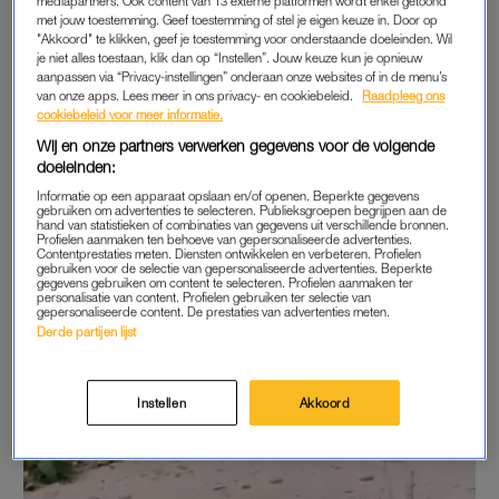
mediapartners. Ook content van 13 externe platformen wordt enkel getoond
warm, het eten is slecht.”
met jouw toestemming. Geef toestemming of stel je eigen keuze in. Door op
"Akkoord" te klikken, geef je toestemming voor onderstaande doeleinden. Wil
je niet alles toestaan, klik dan op “Instellen”. Jouw keuze kun je opnieuw
“Veel atleten verhuizen hierdoor”, voegt Ceccon toe. “Het is
aanpassen via “Privacy-instellingen” onderaan onze websites of in de menu’s
iets wat veel mensen waarschijnlijk niet weten en ik wil dat
van onze apps. Lees meer in ons privacy- en cookiebeleid.
Raadpleeg ons
cookiebeleid voor meer informatie.
verhaal vertellen.” De zwemmer noemt het als één van de
Wij en onze partners verwerken gegevens voor de volgende
verklaringen voor zijn tegenvallende prestaties in enkele
doeleinden:
wedstrijden.
Informatie op een apparaat opslaan en/of openen. Beperkte gegevens
gebruiken om advertenties te selecteren. Publieksgroepen begrijpen aan de
Husein Alireza deelde een foto van Thomas Ceccon op
hand van statistieken of combinaties van gegevens uit verschillende bronnen.
Profielen aanmaken ten behoeve van gepersonaliseerde advertenties.
Instagram Stories. Tekst loopt door onder de afbeelding.
Contentprestaties meten. Diensten ontwikkelen en verbeteren. Profielen
gebruiken voor de selectie van gepersonaliseerde advertenties. Beperkte
gegevens gebruiken om content te selecteren. Profielen aanmaken ter
personalisatie van content. Profielen gebruiken ter selectie van
gepersonaliseerde content. De prestaties van advertenties meten.
Derde partijen lijst
Instellen
Akkoord