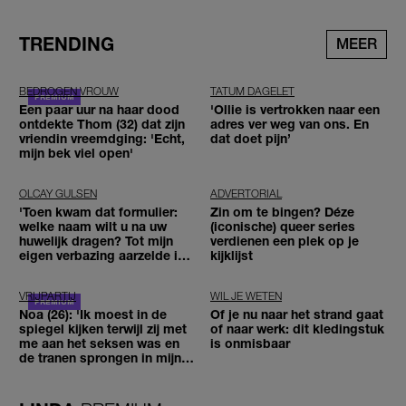
TRENDING
MEER
BEDROGEN VROUW
TATUM DAGELET
Een paar uur na haar dood
'Ollie is vertrokken naar een
ontdekte Thom (32) dat zijn
adres ver weg van ons. En
vriendin vreemdging: 'Echt,
dat doet pijn’
mijn bek viel open'
OLCAY GULSEN
ADVERTORIAL
'Toen kwam dat formulier:
Zin om te bingen? Déze
welke naam wilt u na uw
(iconische) queer series
huwelijk dragen? Tot mijn
verdienen een plek op je
eigen verbazing aarzelde ik
kijklijst
geen moment'
VRIJPARTIJ
WIL JE WETEN
Noa (26): 'Ik moest in de
Of je nu naar het strand gaat
spiegel kijken terwijl zij met
of naar werk: dit kledingstuk
me aan het seksen was en
is onmisbaar
de tranen sprongen in mijn
ogen'