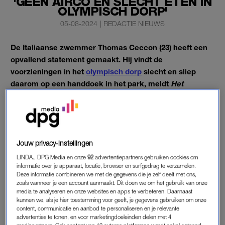
'GEEN AIRCO EN SLECHT ETEN IN
OLYMPISCH DORP'
05-08-2024
|
REDACTIE NIEUWS
De Italiaanse zwemmer Thomas Ceccon (23) heeft een
opvallend statement gemaakt. Hij vindt de
voorzieningen in het
olympisch dorp
slecht en sliep
daarom op een handdoek in het park, meldt
Het
Nieuwsblad.
Vorige week won Ceccon nog olympisch goud op de 100
meter rugslag in Parijs.
Jouw privacy-instellingen
LINDA., DPG Media en onze
92
advertentiepartners gebruiken cookies om
OLYMPISCH DORP
informatie over je apparaat, locatie, browser en surfgedrag te verzamelen.
De Saudische roeier Husein Alireza was maar wat verbaasd
Deze informatie combineren we met de gegevens die je zelf deelt met ons,
zoals wanneer je een account aanmaakt. Dit doen we om het gebruik van onze
toen hij zijn collega-atleet ineens in het park nabij zijn
media te analyseren en onze websites en apps te verbeteren. Daarnaast
accommodatie zag liggen slapen. Op d
e Italiaanse zender
Rai
kunnen we, als je hier toestemming voor geeft, je gegevens gebruiken om onze
content, communicatie en aanbod te personaliseren en je relevante
Italia
klaagde Thomas Ceccon eerder al over de
advertenties te tonen, en voor marketingdoeleinden delen met 4
omstandigheden: “In het dorp is geen airconditioning, het is