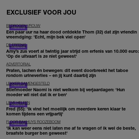
EXCLUSIEF VOOR JOU
BEDROGEN VROUW
Een paar uur na haar dood ontdekte Thom (32) dat zijn vriendin
vreemdging: 'Echt, mijn bek viel open'
DE ERFENIS
Amy’s zus voert al twintig jaar strijd om erfenis van 10.000 euro:
'Op de uitvaart is ze niet geweest'
ADVERTORIAL
Praten, lachen én bewegen: dit event doorbreekt het taboe
rondom urineverlies – en jij kunt daarbij zijn
LEKKER SAMENGESTELD
Stiefmoeder Naomi is niet welkom bij verjaardagen: 'Hun
moeder wil niet dat ik er ben'
LIEVE HELEEN
Fred (55): 'Ik vind het moeilijk om meerdere keren klaar te
komen tijdens een vrijpartij'
FLOOR BAKHUYS ROOZEBOOM
'Ik kan weer eens niet laten me af te vragen of ik wel de beste,
braafste burger ben geweest'