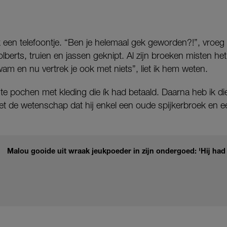
ik een telefoontje. “Ben je helemaal gek geworden?!”, vroeg h
lberts, truien en jassen geknipt. Al zijn broeken misten het
wam en nu vertrek je ook met niets”, liet ik hem weten.
e pochen met kleding die ík had betaald. Daarna heb ik die
 de wetenschap dat hij enkel een oude spijkerbroek en e
Malou gooide uit wraak jeukpoeder in zijn ondergoed: 'Hij had