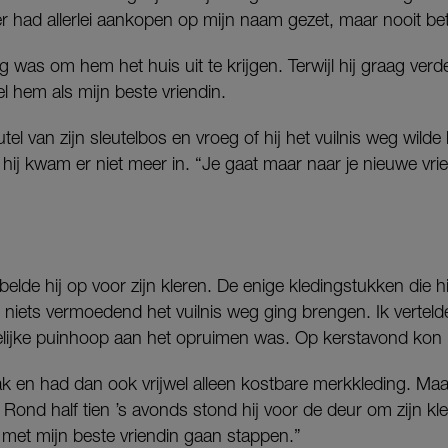
r had allerlei aankopen op mijn naam gezet, maar nooit bet
g was om hem het huis uit te krijgen. Terwijl hij graag verd
 hem als mijn beste vriendin.
tel van zijn sleutelbos en vroeg of hij het vuilnis weg wilde
r hij kwam er niet meer in. “Je gaat maar naar je nieuwe vri
belde hij op voor zijn kleren. De enige kledingstukken die 
ij niets vermoedend het vuilnis weg ging brengen. Ik verteld
kelijke puinhoop aan het opruimen was. Op kerstavond kon
k en had dan ook vrijwel alleen kostbare merkkleding. Maar
. Rond half tien ’s avonds stond hij voor de deur om zijn kl
 met mijn beste vriendin gaan stappen.”