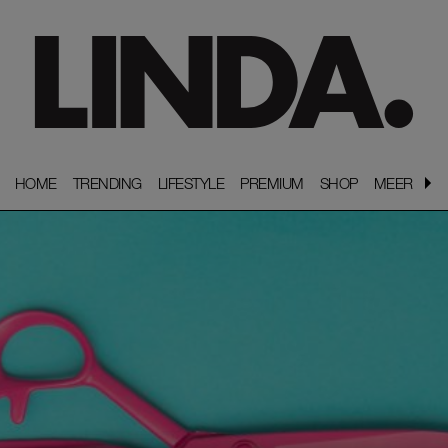
HOME
HOME
TRENDING
TRENDING
LIFESTYLE
LIFESTYLE
PREMIUM
PREMIUM
SHOP
SHOP
MEER
MEER