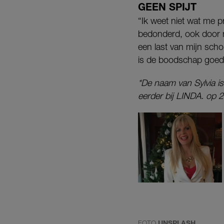
GEEN SPIJT
“Ik weet niet wat me pr
bedonderd, ook door m
een last van mijn sch
is de boodschap goed
*De naam van Sylvia is
eerder bij LINDA. op
FOTO
UNSPLASH