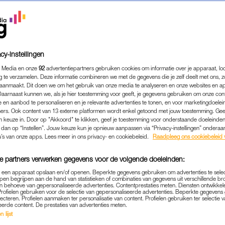
cy-instellingen
 Media en onze
92
advertentiepartners gebruiken cookies om informatie over je apparaat, lo
g te verzamelen. Deze informatie combineren we met de gegevens die je zelf deelt met ons, z
aanmaakt. Dit doen we om het gebruik van onze media te analyseren en onze websites en a
Daarnaast kunnen we, als je hier toestemming voor geeft, je gegevens gebruiken om onze con
 en aanbod te personaliseren en je relevante advertenties te tonen, en voor marketingdoele
ers. Ook content van 13 externe platformen wordt enkel getoond met jouw toestemming. Ge
gen keuze in. Door op "Akkoord" te klikken, geef je toestemming voor onderstaande doeleinden. 
k dan op “Instellen”. Jouw keuze kun je opnieuw aanpassen via “Privacy-instellingen” ondera
PERSOONLIJK
|
MIJN WRAAK IS ZOET
u’s van onze apps. Lees meer in ons privacy- en cookiebeleid.
Raadpleeg ons cookiebeleid 
 GING OP KERSTAVOND LOS
e partners verwerken gegevens voor de volgende doeleinden:
R: 'HIJ KWAM MET NIKS, D
p een apparaat opslaan en/of openen. Beperkte gegevens gebruiken om advertenties te sele
VERTROK MET NIKS'
pen begrijpen aan de hand van statistieken of combinaties van gegevens uit verschillende br
 behoeve van gepersonaliseerde advertenties. Contentprestaties meten. Diensten ontwikkel
Profielen gebruiken voor de selectie van gepersonaliseerde advertenties. Beperkte gegeven
24-12-2022
|
ROWAN PEPERKAMP
lecteren. Profielen aanmaken ter personalisatie van content. Profielen gebruiken ter selectie 
eerde content. De prestaties van advertenties meten.
 lijst
de pot halen, iemands favoriete kledingstuk vernach