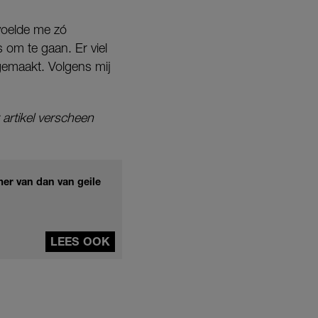
 voelde me zó
 om te gaan. Er viel
gemaakt. Volgens mij
 artikel verscheen
mer van dan van geile
LEES OOK