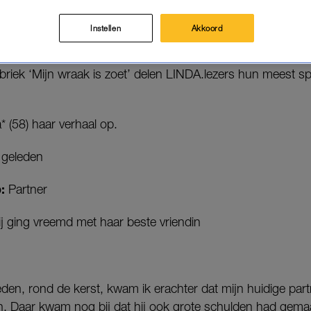
 de wereld in helpen. Alles is geoorloofd wanneer h
Instellen
Akkoord
nt misschien niet de schoonheidsprijs, maar verzacht wel de
ubriek ‘Mijn wraak is zoet’ delen LINDA.lezers hun meest
* (58) haar verhaal op.
r geleden
p:
Partner
j ging vreemd met haar beste vriendin
den, rond de kerst, kwam ik erachter dat mijn huidige part
in. Daar kwam nog bij dat hij ook grote schulden had gem