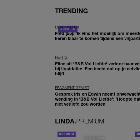
TRENDING
LIEVE HELEEN
Fred (55): 'Ik vind het moeilijk om meerd
keren klaar te komen tijdens een vrijparti
HEFTIG
Eline uit 'B&B Vol Liefde' verloor haar vr
bij liquidatie: 'Een beeld dat op je netvli
blijft'
FRAGMENT GEMIST
Gesprek Iris en Edwin neemt onverwach
wending in 'B&B Vol Liefde': 'Hoopte dat
niet verliefd zou worden'
LINDA.
PREMIUM
DE STAD VAN