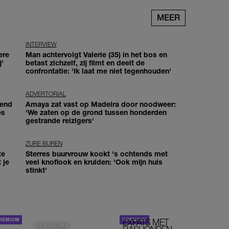
MEER
INTERVIEW
ere
Man achtervolgt Valerie (35) in het bos en
j'
betast zichzelf, zij filmt en deelt de
confrontatie: 'Ik laat me niet tegenhouden'
ADVERTORIAL
iend
Amaya zat vast op Madeira door noodweer:
es
'We zaten op de grond tussen honderden
gestrande reizigers'
ZURE BUREN
te
Sterres buurvrouw kookt 's ochtends met
 je
veel knoflook en kruiden: 'Ook mijn huis
stinkt'
EXPATS MET
STOM!
DE STAD VAN
RASHONDEN