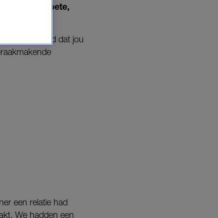
et gaat om zoete,
gelijk het leed dat jou
 spraakmakende
ner een relatie had
aakt. We hadden een