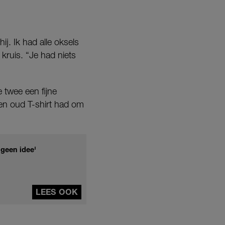
ij. Ik had alle oksels
 kruis. “Je had niets
 twee een fijne
en oud T-shirt had om
 geen idee'
LEES OOK