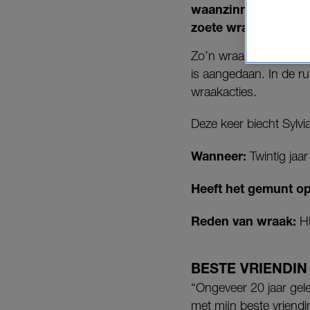
waanzinnige roddels
zoete wraak.
Zo’n wraakactie verdie
is aangedaan. In de r
wraakacties.
Deze keer biecht Sylvia
Wanneer:
Twintig jaa
Heeft het gemunt o
Reden van wraak:
Hi
BESTE VRIENDIN
“Ongeveer 20 jaar gele
met mijn beste vriend