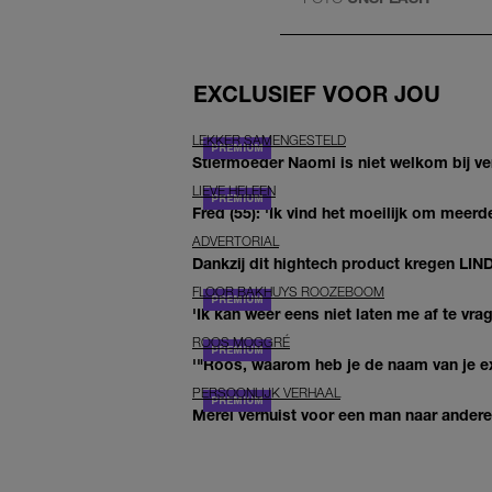
EXCLUSIEF VOOR JOU
LEKKER SAMENGESTELD
Stiefmoeder Naomi is niet welkom bij ver
LIEVE HELEEN
Fred (55): 'Ik vind het moeilijk om meerde
ADVERTORIAL
Dankzij dit hightech product kregen LIN
FLOOR BAKHUYS ROOZEBOOM
'Ik kan weer eens niet laten me af te vr
ROOS MOGGRÉ
'"Roos, waarom heb je de naam van je ex 
PERSOONLIJK VERHAAL
Merel verhuist voor een man naar andere 