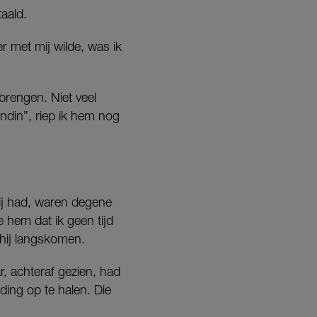
aald.
er met mij wilde, was ik
 brengen. Niet veel
endin”, riep ik hem nog
hij had, waren degene
e hem dat ik geen tijd
 hij langskomen.
, achteraf gezien, had
eding op te halen. Die