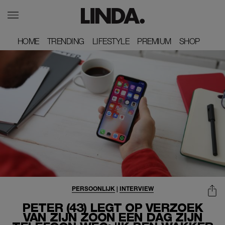
HOME
HOME
TRENDING
TRENDING
LIFESTYLE
LIFESTYLE
PREMIUM
PREMIUM
SHOP
SHOP
PERSOONLIJK
|
INTERVIEW
PETER (43) LEGT OP VERZOEK
VAN ZIJN ZOON EEN DAG ZIJN