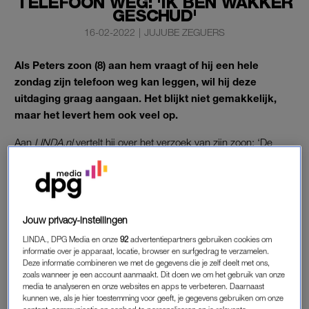
TELEFOON WEG: 'IK BEN WAKKER
GESCHUD'
16-02-2022
|
JUJUBE ZEGUERS
Als Peters zoon (8) aan hem vraagt of hij een hele
zondag zijn telefoon weg kan leggen, wil hij deze
uitdaging graag aangaan. Het blijkt niet gemakkelijk,
maar het levert hem ook veel op.
Aan
LINDA.nl
vertelt hij over het verzoek van zijn zoon: ‘De
irritaties over mijn
telefoonverslaving
die al een tijdje speelden,
werden hierdoor pijnlijk – maar broodnodig – blootgelegd.’
TELEFOONVERSLAVING
Jouw privacy-instellingen
Het is woensdagmiddag als de zoon (8) van Peter Veldhoven
LINDA., DPG Media en onze
92
advertentiepartners gebruiken cookies om
informatie over je apparaat, locatie, browser en surfgedrag te verzamelen.
voor de zoveelste keer geïrriteerd naar zijn vader kijkt, die
Deze informatie combineren we met de gegevens die je zelf deelt met ons,
wederom een telefoontje beantwoordt. Hij vraagt zijn vader in
zoals wanneer je een account aanmaakt. Dit doen we om het gebruik van onze
media te analyseren en onze websites en apps te verbeteren. Daarnaast
het weekend zijn telefoon een dag uit te zetten, Peter stemt
kunnen we, als je hier toestemming voor geeft, je gegevens gebruiken om onze
daar mee in.