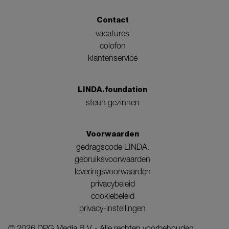
Contact
vacatures
colofon
klantenservice
LINDA.foundation
steun gezinnen
Voorwaarden
gedragscode LINDA.
gebruiksvoorwaarden
leveringsvoorwaarden
privacybeleid
cookiebeleid
privacy-instellingen
©
2026
DPG Media B.V. - Alle rechten voorbehouden