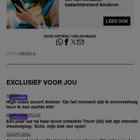
taalachterstand kinderen
LEES OOK
GOED ARTIKEL? DELEN MAAR.
FOTO
PEXELS
EXCLUSIEF VOOR JOU
AMBER
High-class escort Amber: ‘Op het moment dat ik vooroverbuig
hoor ik een zachte klik’
BEDROGEN VROUW
Een paar uur na haar dood ontdekte Thom (32) dat zijn vriendin
vreemdging: 'Echt, mijn bek viel open'
ADVERTORIAL