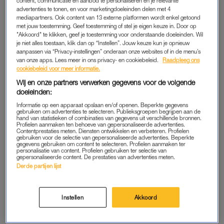
content, communicatie en aanbod te personaliseren en je relevante
advertenties te tonen, en voor marketingdoeleinden delen met 4
mediapartners. Ook content van 13 externe platformen wordt enkel getoond
Op zondag gaat de smartphone op stil en mag de vader van
met jouw toestemming. Geef toestemming of stel je eigen keuze in. Door op
vier alleen kijken met toestemming van zijn zoon. “Ik had wel
"Akkoord" te klikken, geef je toestemming voor onderstaande doeleinden. Wil
door dat de kinderen het irritant vonden dat ik zoveel op mijn
je niet alles toestaan, klik dan op “Instellen”. Jouw keuze kun je opnieuw
aanpassen via “Privacy-instellingen” onderaan onze websites of in de menu’s
telefoon zat. Maar het idee van mijn zoon was wel een
wake
van onze apps. Lees meer in ons privacy- en cookiebeleid.
Raadpleeg ons
up call.
Ik vond het heel goed dat hij het aangaf. Ik realiseerde
cookiebeleid voor meer informatie.
me: shit, dit gaat toch wel echt te ver.” Peter begint vol goede
Wij en onze partners verwerken gegevens voor de volgende
moed aan het experiment, legt de telefoon weg en vermijdt het
doeleinden:
apparaat de hele dag.
Informatie op een apparaat opslaan en/of openen. Beperkte gegevens
gebruiken om advertenties te selecteren. Publieksgroepen begrijpen aan de
hand van statistieken of combinaties van gegevens uit verschillende bronnen.
Profielen aanmaken ten behoeve van gepersonaliseerde advertenties.
“Normaal gesproken check ik regelmatig of er iets is
Contentprestaties meten. Diensten ontwikkelen en verbeteren. Profielen
binnengekomen”, legt hij uit. Peters zoon is blij met het
gebruiken voor de selectie van gepersonaliseerde advertenties. Beperkte
gegevens gebruiken om content te selecteren. Profielen aanmaken ter
resultaat van het experiment. “We zijn er die dag met z’n allen
personalisatie van content. Profielen gebruiken ter selectie van
gepersonaliseerde content. De prestaties van advertenties meten.
heel bewust mee bezig geweest.” De telefoonloze-zondag
Derde partijen lijst
werd dan ook door het hele gezin gewaardeerd. “Ook van
mijn partner heb ik vaak genoeg te horen gekregen dat ik
minder op mijn telefoon moet zitten.”
Instellen
Akkoord