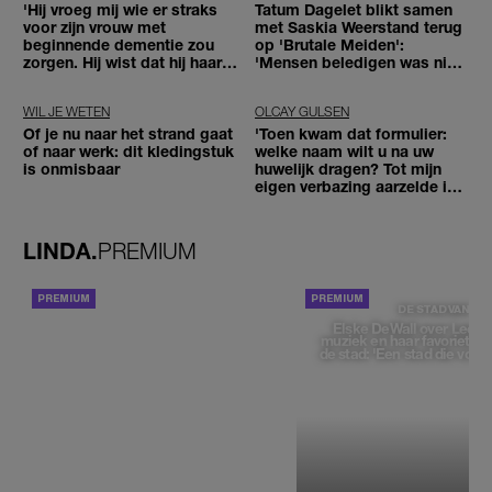
'Hij vroeg mij wie er straks
Tatum Dagelet blikt samen
voor zijn vrouw met
met Saskia Weerstand terug
beginnende dementie zou
op 'Brutale Meiden':
zorgen. Hij wist dat hij haar
'Mensen beledigen was niet
zou moeten loslaten'
leuk meer'
WIL JE WETEN
OLCAY GULSEN
Of je nu naar het strand gaat
'Toen kwam dat formulier:
of naar werk: dit kledingstuk
welke naam wilt u na uw
is onmisbaar
huwelijk dragen? Tot mijn
eigen verbazing aarzelde ik
geen moment'
LINDA.
PREMIUM
ACHTERGROND
DE STAD VAN
Elske DeWall over Leeu
muziek en haar favoriete p
de stad: 'Een stad die voelt 