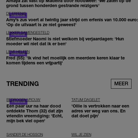
Amaya zat vast op Madeira door noodweer: 'We zaten op de
grond tussen honderden gestrande reizigers'
DE ERFENIS
Amy’s zus voert al twintig jaar strijd om erfenis van 10.000 euro:
'Op de uitvaart is ze niet geweest'
LEKKER SAMENGESTELD
Stiefmoeder Naomi is niet welkom bij verjaardagen: 'Hun
moeder wil niet dat ik er ben'
LIEVE HELEEN
Fred (55): 'Ik vind het moeilijk om meerdere keren klaar te
komen tijdens een vrijpartij'
TRENDING
MEER
BEDROGEN VROUW
TATUM DAGELET
Een paar uur na haar dood
'Ollie is vertrokken naar een
ontdekte Thom (32) dat zijn
adres ver weg van ons. En
vriendin vreemdging: 'Echt,
dat doet pijn’
mijn bek viel open'
SANDER DE HOSSON
WIL JE ZIEN