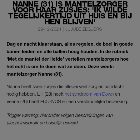
NANNE (31) IS MANTELZORGER
VOOR HAAR ZUSJES: 'IK WILDE
TEGELIJKERTIJD UIT HUIS ÉN BIJ
HEN BLIJVEN'
29-12-2024
|
JUJUBE ZEGUERS
Dag en nacht klaarstaan, alles regelen, de boel in goede
banen leiden en alle ballen hoog houden. In de rubriek
‘Met de mantel der liefde’ vertellen mantelzorgers hoe
het écht is om te doen wat ze doen. Deze week:
mantelzorger Nanne (31).
Nanne heeft twee zusjes die allebei veel zorg en aandacht
nodig hebben. Lilli (28) heeft
het syndroom van Down
en
Veerle (26) heeft PDD-NOS en een verstandelijke beperking.
Trigger warning: hieronder volgen beschrijvingen van
alcoholmisbruik en huiselijk geweld.