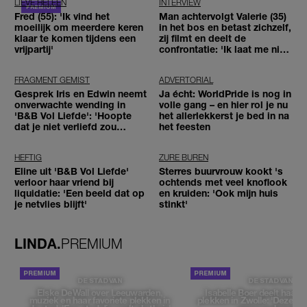
LIEVE HELEEN
INTERVIEW
Fred (55): 'Ik vind het
Man achtervolgt Valerie (35)
moeilijk om meerdere keren
in het bos en betast zichzelf,
klaar te komen tijdens een
zij filmt en deelt de
vrijpartij'
confrontatie: 'Ik laat me niet
tegenhouden'
FRAGMENT GEMIST
ADVERTORIAL
Gesprek Iris en Edwin neemt
Ja écht: WorldPride is nog in
onverwachte wending in
volle gang – en hier rol je nu
'B&B Vol Liefde': 'Hoopte
het allerlekkerst je bed in na
dat je niet verliefd zou
het feesten
worden'
HEFTIG
ZURE BUREN
Eline uit 'B&B Vol Liefde'
Sterres buurvrouw kookt 's
verloor haar vriend bij
ochtends met veel knoflook
liquidatie: 'Een beeld dat op
en kruiden: 'Ook mijn huis
je netvlies blijft'
stinkt'
LINDA.
PREMIUM
DE STAD VAN
DE STAD VAN
Elske DeWall over Leeuwarden,
Isabelle Boer deelt haar f
muziek en haar favoriete plekken in
plekken in Zwolle: 'Deze pl