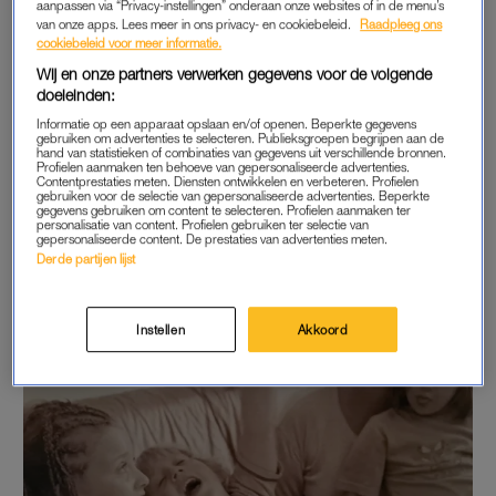
aanpassen via “Privacy-instellingen” onderaan onze websites of in de menu’s
Inmiddels woont Nanne in Utrecht, terwijl haar moeder en
van onze apps. Lees meer in ons privacy- en cookiebeleid.
Raadpleeg ons
zusjes nog in Arnhem wonen. “Ik ben daar wekelijks om mijn
cookiebeleid voor meer informatie.
moeder te ondersteunen en voor de leuk natuurlijk. Door mijn
Wij en onze partners verwerken gegevens voor de volgende
doeleinden:
zusjes geniet ik van de kleine mooie dingen en we kunnen om
de simpelste dingen lol hebben. Van deur tot deur ben ik
Informatie op een apparaat opslaan en/of openen. Beperkte gegevens
gebruiken om advertenties te selecteren. Publieksgroepen begrijpen aan de
ongeveer een uur onderweg, maar dan blijf ik vaak slapen om
hand van statistieken of combinaties van gegevens uit verschillende bronnen.
Profielen aanmaken ten behoeve van gepersonaliseerde advertenties.
er een paar dagen achter elkaar te zijn.”
Contentprestaties meten. Diensten ontwikkelen en verbeteren. Profielen
gebruiken voor de selectie van gepersonaliseerde advertenties. Beperkte
gegevens gebruiken om content te selecteren. Profielen aanmaken ter
Tekst gaat verder onder de foto.
personalisatie van content. Profielen gebruiken ter selectie van
gepersonaliseerde content. De prestaties van advertenties meten.
Derde partijen lijst
Instellen
Akkoord