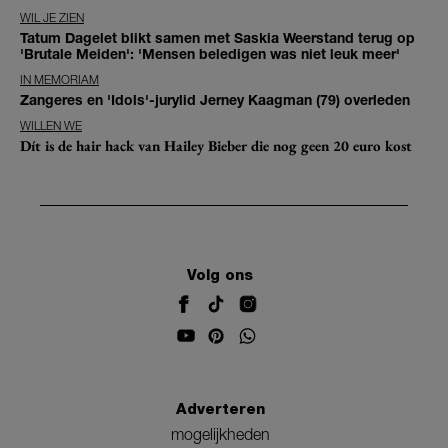
WIL JE ZIEN
Tatum Dagelet blikt samen met Saskia Weerstand terug op
'Brutale Meiden': 'Mensen beledigen was niet leuk meer'
IN MEMORIAM
Zangeres en 'Idols'-jurylid Jerney Kaagman (79) overleden
WILLEN WE
Dít is de hair hack van Hailey Bieber die nog geen 20 euro kost
Volg ons
Adverteren
mogelijkheden