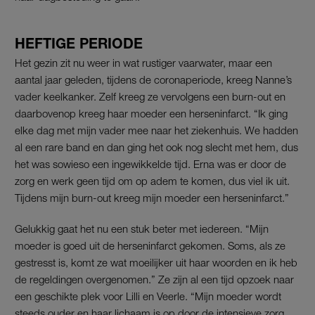
HEFTIGE PERIODE
Het gezin zit nu weer in wat rustiger vaarwater, maar een
aantal jaar geleden, tijdens de coronaperiode, kreeg Nanne’s
vader keelkanker. Zelf kreeg ze vervolgens een burn-out en
daarbovenop kreeg haar moeder een herseninfarct. “Ik ging
elke dag met mijn vader mee naar het ziekenhuis. We hadden
al een rare band en dan ging het ook nog slecht met hem, dus
het was sowieso een ingewikkelde tijd. Erna was er door de
zorg en werk geen tijd om op adem te komen, dus viel ik uit.
Tijdens mijn burn-out kreeg mijn moeder een herseninfarct.”
Gelukkig gaat het nu een stuk beter met iedereen. “Mijn
moeder is goed uit de herseninfarct gekomen. Soms, als ze
gestresst is, komt ze wat moeilijker uit haar woorden en ik heb
de regeldingen overgenomen.” Ze zijn al een tijd opzoek naar
een geschikte plek voor Lilli en Veerle. “Mijn moeder wordt
steeds ouder en haar lichaam is op door de intensieve zorg.