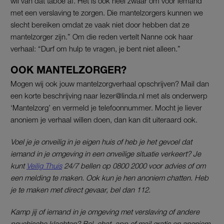
wil van dat taboe af. Het is ook heel zwaar om voor iemand
met een verslaving te zorgen. Die mantelzorgers kunnen we
slecht bereiken omdat ze vaak niet door hebben dat ze
mantelzorger zijn.” Om die reden vertelt Nanne ook haar
verhaal: “Durf om hulp te vragen, je bent niet alleen.”
OOK MANTELZORGER?
Mogen wij ook jouw mantelzorgverhaal opschrijven? Mail dan
een korte beschrijving naar lezer@linda.nl met als onderwerp
‘Mantelzorg’ en vermeld je telefoonnummer. Mocht je liever
anoniem je verhaal willen doen, dan kan dit uiteraard ook.
Voel je je onveilig in je eigen huis of heb je het gevoel dat
iemand in je omgeving in een onveilige situatie verkeert? Je
kunt
Veilig Thuis
24/7 bellen op 0800 2000 voor advies of om
een melding te maken. Ook kun je hen anoniem chatten. Heb
je te maken met direct gevaar, bel dan 112.
Kamp jij of iemand in je omgeving met verslaving of andere
psychische klachten? Bel, chat, app of mail gratis en anoniem