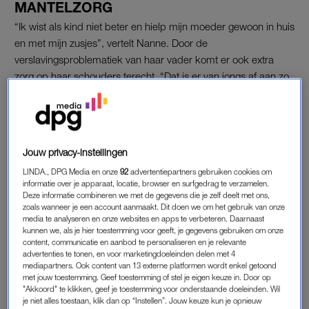
MANTELZORG
“Ik wist als kind niet beter en hielp mijn moeder gewoon in huis
en met mijn zusjes”, vertelt Nanne. Door de
verslavingsproblematiek van haar vader komt er ook extra
zorg op haar schouders terecht. “Dat is er van jongs af aan zo
ingegroeid.”
Door het alcoholmisbruik is haar vader onvoorspelbaar en
moet hij twee keer zitten vanwege huiselijk geweld. “Je bent je
Jouw privacy-instellingen
er bewust van dat het niet normaal is, maar tegelijkertijd is het
ook de orde van de dag en ga je gewoon door. Dat ik twee
LINDA., DPG Media en onze
92
advertentiepartners gebruiken cookies om
informatie over je apparaat, locatie, browser en surfgedrag te verzamelen.
zusjes had met een beperking was wel bekend naar buiten
Deze informatie combineren we met de gegevens die je zelf deelt met ons,
toe, maar dat mijn vader
verslaafd
was niet. Mijn moeder en ik
zoals wanneer je een account aanmaakt. Dit doen we om het gebruik van onze
media te analyseren en onze websites en apps te verbeteren. Daarnaast
waren daardoor heel erg op elkaar aangewezen.” Nog steeds
kunnen we, als je hier toestemming voor geeft, je gegevens gebruiken om onze
zijn ze heel close, vertelt Nanne liefdevol. “Ik kan altijd bij haar
content, communicatie en aanbod te personaliseren en je relevante
terecht.” Met haar vader heeft ze op dit moment geen contact.
advertenties te tonen, en voor marketingdoeleinden delen met 4
mediapartners. Ook content van 13 externe platformen wordt enkel getoond
met jouw toestemming. Geef toestemming of stel je eigen keuze in. Door op
"Akkoord" te klikken, geef je toestemming voor onderstaande doeleinden. Wil
UIT HUIS
je niet alles toestaan, klik dan op “Instellen”. Jouw keuze kun je opnieuw