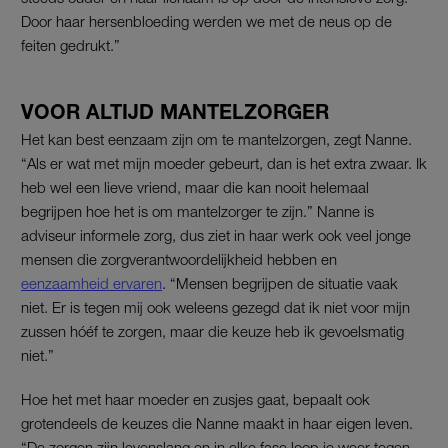
Door haar hersenbloeding werden we met de neus op de
feiten gedrukt.”
VOOR ALTIJD MANTELZORGER
Het kan best eenzaam zijn om te mantelzorgen, zegt Nanne.
“Als er wat met mijn moeder gebeurt, dan is het extra zwaar. Ik
heb wel een lieve vriend, maar die kan nooit helemaal
begrijpen hoe het is om mantelzorger te zijn.” Nanne is
adviseur informele zorg, dus ziet in haar werk ook veel jonge
mensen die zorgverantwoordelijkheid hebben en
eenzaamheid ervaren
. “Mensen begrijpen de situatie vaak
niet. Er is tegen mij ook weleens gezegd dat ik niet voor mijn
zussen hóéf te zorgen, maar die keuze heb ik gevoelsmatig
niet.”
Hoe het met haar moeder en zusjes gaat, bepaalt ook
grotendeels de keuzes die Nanne maakt in haar eigen leven.
“De zorgen zijn levenslang en in elke fase loop je weer tegen