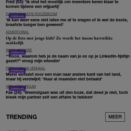
Fred (55): 'Ik vind het moeilijk om meerdere keren klaar te
komen tijdens een vrijpartij'
FLOOR BAKHUYS ROOZEBOOM
'Ik kan weer eens niet laten me af te vragen of ik wel de beste,
braafste burger ben geweest'
ADVERTORIAL
Op de fiets met jonge kids? Zo wordt het ineens hartstikke
makkelijk
ROOS MOGGRÉ
'"Roos, waarom heb je de naam van je ex op je LinkedIn-tijdlijn
gezet?" vroeg mijn vriendin'
PERSOONLIJK VERHAAL
Merel verhuist voor een man naar andere kant van het land,
maar hij verdwijnt: 'Huur al maanden niet betaald'
VERLATEN VROUW
Fae (24): 'Vreemdgaan was uit den boze, dat deed je niet, toch
bleek mijn partner zelf een affaire te hebben'
TRENDING
MEER