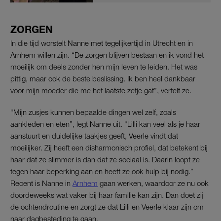
ZORGEN
In die tijd worstelt Nanne met tegelijkertijd in Utrecht en in
Arnhem willen zijn. “De zorgen blijven bestaan en ik vond het
moeilijk om deels zonder hen mijn leven te leiden. Het was
pittig, maar ook de beste beslissing. Ik ben heel dankbaar
voor mijn moeder die me het laatste zetje gaf”, vertelt ze.
“Mijn zusjes kunnen bepaalde dingen wel zelf, zoals
aankleden en eten”, legt Nanne uit. “Lilli kan veel als je haar
aanstuurt en duidelijke taakjes geeft, Veerle vindt dat
moeilijker. Zij heeft een disharmonisch profiel, dat betekent bij
haar dat ze slimmer is dan dat ze sociaal is. Daarin loopt ze
tegen haar beperking aan en heeft ze ook hulp bij nodig.”
Recent is Nanne in
Arnhem
gaan werken, waardoor ze nu ook
doordeweeks wat vaker bij haar familie kan zijn. Dan doet zij
de ochtendroutine en zorgt ze dat Lilli en Veerle klaar zijn om
naar dagbesteding te gaan.