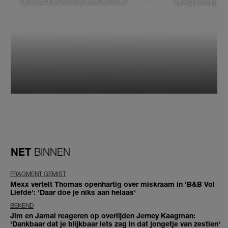
de stad: 'Een stad die voelt als thuis'
graag verborgen'
NET
BINNEN
FRAGMENT GEMIST
Mexx vertelt Thomas openhartig over miskraam in 'B&B Vol
Liefde': 'Daar doe je niks aan helaas'
BEKEND
Jim en Jamai reageren op overlijden Jerney Kaagman:
'Dankbaar dat je blijkbaar iets zag in dat jongetje van zestien'