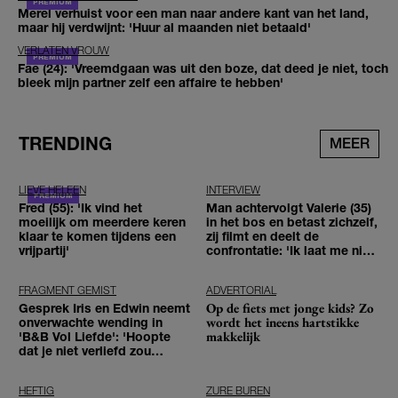
Merel verhuist voor een man naar andere kant van het land,
maar hij verdwijnt: 'Huur al maanden niet betaald'
VERLATEN VROUW
Fae (24): 'Vreemdgaan was uit den boze, dat deed je niet, toch
bleek mijn partner zelf een affaire te hebben'
TRENDING
MEER
LIEVE HELEEN
INTERVIEW
Fred (55): 'Ik vind het
Man achtervolgt Valerie (35)
moeilijk om meerdere keren
in het bos en betast zichzelf,
klaar te komen tijdens een
zij filmt en deelt de
vrijpartij'
confrontatie: 'Ik laat me niet
tegenhouden'
FRAGMENT GEMIST
ADVERTORIAL
Op de fiets met jonge kids? Zo
Gesprek Iris en Edwin neemt
wordt het ineens hartstikke
onverwachte wending in
makkelijk
'B&B Vol Liefde': 'Hoopte
dat je niet verliefd zou
worden'
HEFTIG
ZURE BUREN