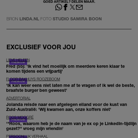
GOED ARTIKEL? DELEN MAAR.
BRON
LINDA.NL
FOTO
STUDIO SAMIRA BOON
EXCLUSIEF VOOR JOU
LIEVE HELEEN
Fred (55): 'Ik vind het moeilijk om meerdere keren klaar te
komen tijdens een vrijpartij'
FLOOR BAKHUYS ROOZEBOOM
'Ik kan weer eens niet laten me af te vragen of ik wel de beste,
braafste burger ben geweest'
ADVERTORIAL
Jolanda reisde naar een afgelegen eiland voor de kust van
Zuid-Australië: 'Wij kwamen aan, onze koffers niet'
ROOS MOGGRÉ
'"Roos, waarom heb je de naam van je ex op je LinkedIn-tijdlijn
gezet?" vroeg mijn vriendin'
PERSOONLIJK VERHAAL