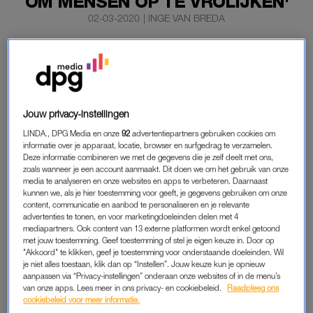
OM MENSEN OP TE VROLIJKEN'
02-03-2020
|
INGE VAN BREDA
Sinds de uitbraak van het coronavirus zijn mondkapjes
niet meer aan te slepen. Vaak zien we de saaie, witte
exemplaren, maar ontwerper Samira Boon bracht in
2006 al een vrolijkere versie op de markt.
Jouw privacy-instellingen
Kies bijvoorbeeld uit de mond van een ijsbeer, varken of tijger.
LINDA., DPG Media en onze
92
advertentiepartners gebruiken cookies om
informatie over je apparaat, locatie, browser en surfgedrag te verzamelen.
Deze informatie combineren we met de gegevens die je zelf deelt met ons,
zoals wanneer je een account aanmaakt. Dit doen we om het gebruik van onze
VROLIJK
media te analyseren en onze websites en apps te verbeteren. Daarnaast
kunnen we, als je hier toestemming voor geeft, je gegevens gebruiken om onze
In Japan, waar Samira een tijdje heeft gewoond, zijn
content, communicatie en aanbod te personaliseren en je relevante
mondkapjes dagelijks in het straatbeeld te zien. “Iedereen
advertenties te tonen, en voor marketingdoeleinden delen met 4
draagt ze om zichzelf te beschermen voor bacteriën van een
mediapartners. Ook content van 13 externe platformen wordt enkel getoond
met jouw toestemming. Geef toestemming of stel je eigen keuze in. Door op
ander, maar ook om anderen te beschermen als ze zelf ziek
"Akkoord" te klikken, geef je toestemming voor onderstaande doeleinden. Wil
zijn”, legt Samira uit. “In Aziatische landen beschermt men
je niet alles toestaan, klik dan op “Instellen”. Jouw keuze kun je opnieuw
aanpassen via “Privacy-instellingen” onderaan onze websites of in de menu’s
elkaar uit beleefdheid.”
van onze apps. Lees meer in ons privacy- en cookiebeleid.
Raadpleeg ons
cookiebeleid voor meer informatie.
Toen de ontwerper vooral de bekende witte exemplaren zag,