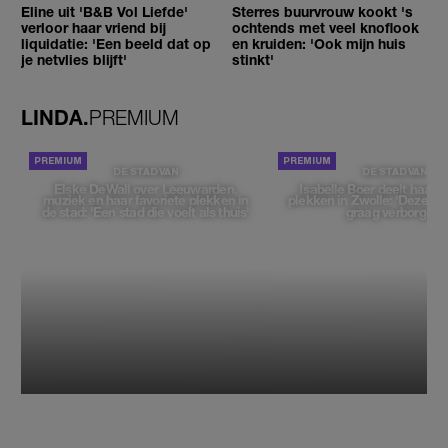
Eline uit 'B&B Vol Liefde'
Sterres buurvrouw kookt 's
verloor haar vriend bij
ochtends met veel knoflook
liquidatie: 'Een beeld dat op
en kruiden: 'Ook mijn huis
je netvlies blijft'
stinkt'
LINDA.
PREMIUM
DE STAD VAN
DE STAD VAN
Elske DeWall over Leeuwarden,
Isabelle Boer deelt haar f
muziek en haar favoriete plekken in
plekken in Zwolle: 'Deze pl
de stad: 'Een stad die voelt als thuis'
graag verborgen'