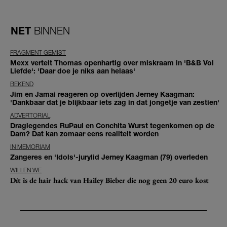
NET
BINNEN
FRAGMENT GEMIST
Mexx vertelt Thomas openhartig over miskraam in 'B&B Vol
Liefde': 'Daar doe je niks aan helaas'
BEKEND
Jim en Jamai reageren op overlijden Jerney Kaagman:
'Dankbaar dat je blijkbaar iets zag in dat jongetje van zestien'
ADVERTORIAL
Draglegendes RuPaul en Conchita Wurst tegenkomen op de
Dam? Dat kan zomaar eens realiteit worden
IN MEMORIAM
Zangeres en 'Idols'-jurylid Jerney Kaagman (79) overleden
WILLEN WE
Dít is de hair hack van Hailey Bieber die nog geen 20 euro kost