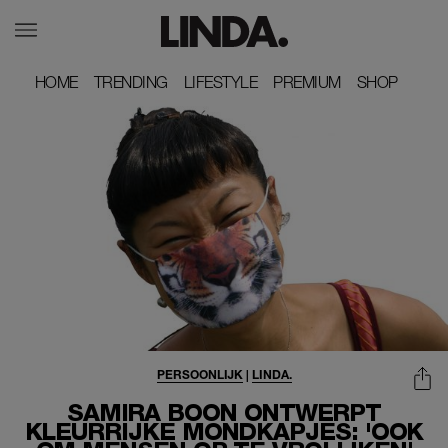
HOME
HOME
TRENDING
TRENDING
LIFESTYLE
LIFESTYLE
PREMIUM
PREMIUM
SHOP
SHOP
PERSOONLIJK
|
LINDA.
SAMIRA BOON ONTWERPT
KLEURRIJKE MONDKAPJES: 'OOK