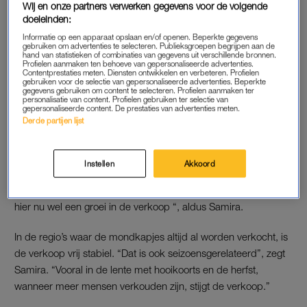
Wij en onze partners verwerken gegevens voor de volgende
besloot ze een vrolijkere versie te maken en te verkopen. “Ook
doeleinden:
om mensen op te vrolijken.”
Informatie op een apparaat opslaan en/of openen. Beperkte gegevens
gebruiken om advertenties te selecteren. Publieksgroepen begrijpen aan de
hand van statistieken of combinaties van gegevens uit verschillende bronnen.
Lees meer
Profielen aanmaken ten behoeve van gepersonaliseerde advertenties.
Contentprestaties meten. Diensten ontwikkelen en verbeteren. Profielen
Mondkapjes niet aan te slepen door angst voor coronavirus
gebruiken voor de selectie van gepersonaliseerde advertenties. Beperkte
gegevens gebruiken om content te selecteren. Profielen aanmaken ter
personalisatie van content. Profielen gebruiken ter selectie van
gepersonaliseerde content. De prestaties van advertenties meten.
CORONAVIRUS
Derde partijen lijst
De mondkapjes van Samira worden de laatste tijd vaker
verkocht als reactie op het coronavirus, maar de toename is
Instellen
Akkoord
het grootst vanuit het Aziatische publiek. “In Nederland zijn
mijn mondkapjes wat minder bekend, maar we verwachten
hier nu wel een groei in de verkoop “, aldus Samira.
In de regio’s waar de mondkapjes altijd al worden verkocht, is
de verkoop vrij stabiel. “Dat is ook seizoensgerelateerd”, zegt
Samira. “Vooral in de lente met hooikoorts en de herfst,
wanneer meer mensen verkouden zijn, stijgt de verkoop.”