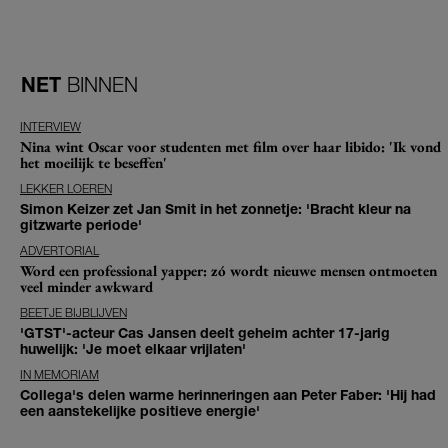
NET
BINNEN
INTERVIEW
Nina wint Oscar voor studenten met film over haar libido: 'Ik vond
het moeilijk te beseffen'
LEKKER LOEREN
Simon Keizer zet Jan Smit in het zonnetje: 'Bracht kleur na
gitzwarte periode'
ADVERTORIAL
Word een professional yapper: zó wordt nieuwe mensen ontmoeten
veel minder awkward
BEETJE BIJBLIJVEN
'GTST'-acteur Cas Jansen deelt geheim achter 17-jarig
huwelijk: 'Je moet elkaar vrijlaten'
IN MEMORIAM
Collega's delen warme herinneringen aan Peter Faber: 'Hij had
een aanstekelijke positieve energie'