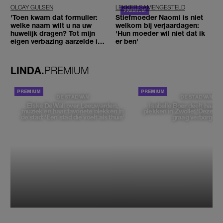
OLCAY GULSEN
LEKKER SAMENGESTELD
'Toen kwam dat formulier:
Stiefmoeder Naomi is niet
welke naam wilt u na uw
welkom bij verjaardagen:
huwelijk dragen? Tot mijn
'Hun moeder wil niet dat ik
eigen verbazing aarzelde ik
er ben'
geen moment'
LINDA.
PREMIUM
DE STAD VAN
DE STAD VAN
Elske DeWall over Leeuwarden,
Isabelle Boer deelt haar f
muziek en haar favoriete plekken in
plekken in Zwolle: 'Deze pl
de stad: 'Een stad die voelt als thuis'
graag verborgen'