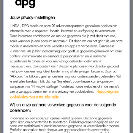
man. Een snelle blik op de nummerplaat bevestigt haar
vermoedens. Wanneer de politie vervolgens vertelt dat de auto
Jouw privacy-instellingen
op naam van haar ex staat, zakt Valent gillend door haar
LINDA., DPG Media en onze
92
advertentiepartners gebruiken cookies om
benen.
informatie over je apparaat, locatie, browser en surfgedrag te verzamelen.
Deze informatie combineren we met de gegevens die je zelf deelt met ons,
Maar al snel blijkt dat er helemaal geen 53-jarige man in de
zoals wanneer je een account aanmaakt. Dit doen we om het gebruik van onze
media te analyseren en onze websites en apps te verbeteren. Daarnaast
auto zit. De mededeling van de politie dat het niet om haar ex-
kunnen we, als je hier toestemming voor geeft, je gegevens gebruiken om onze
man gaat, dringt in eerste instantie niet tot haar door. Het
content, communicatie en aanbod te personaliseren en je relevante
slachtoffer blijkt niet haar ex te zijn, maar hun 19-jarige zoon
advertenties te tonen, en voor marketingdoeleinden delen met 4
mediapartners. Ook content van 13 externe platformen wordt enkel getoond
Gian. Een agent laat de tweede ambulance die ter plaatse
met jouw toestemming. Geef toestemming of stel je eigen keuze in. Door op
komt blijven, ook al is Gian niet meer te redden. De
"Akkoord" te klikken, geef je toestemming voor onderstaande doeleinden. Wil
je niet alles toestaan, klik dan op “Instellen”. Jouw keuze kun je opnieuw
medewerkers krijgen de belangrijke taak om hun gebroken
aanpassen via “Privacy-instellingen” onderaan onze websites of in de menu’s
collega geen moment uit het oog te verliezen.
van onze apps. Lees meer in ons privacy- en cookiebeleid.
Raadpleeg ons
cookiebeleid voor meer informatie.
Wij en onze partners verwerken gegevens voor de volgende
SPEURWERK
doeleinden:
Na de dood van haar zoon staat Valents wereld op z’n kop.
Informatie op een apparaat opslaan en/of openen. Beperkte gegevens
gebruiken om advertenties te selecteren. Publieksgroepen begrijpen aan de
“Alles gebeurde in een roes, je wordt geleefd. Ik moest in een
hand van statistieken of combinaties van gegevens uit verschillende bronnen.
Profielen aanmaken ten behoeve van gepersonaliseerde advertenties.
paar dagen een begrafenis regelen en ik was gigantisch