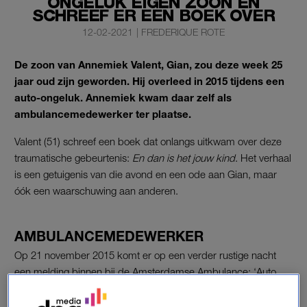
ONGELUK EIGEN ZOON EN
SCHREEF ER EEN BOEK OVER
12-02-2021
|
FREDERIQUE ROTE
De zoon van Annemiek Valent, Gian, zou deze week 25
jaar oud zijn geworden. Hij overleed in 2015 tijdens een
auto-ongeluk. Annemiek kwam daar zelf als
ambulancemedewerker ter plaatse.
Valent (51) schreef een boek dat onlangs uitkwam over deze
traumatische gebeurtenis:
En dan is het jouw kind
. Het verhaal
is een getuigenis van die avond en een ode aan Gian, maar
óók een waarschuwing aan anderen.
AMBULANCEMEDEWERKER
Op 21 november 2015 komt er op een verder rustige nacht
een melding binnen bij de Amsterdamse Ambulance: ‘Auto
tegen een boom, in brand, slachtoffers?’ Als Annemiek Valent
ter plaatse komt, herkent ze de zilvergrijze auto van haar ex-