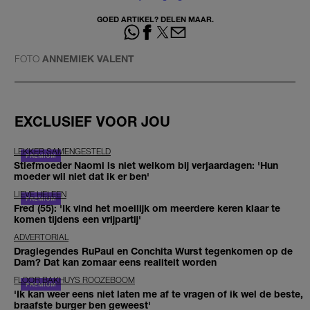
GOED ARTIKEL? DELEN MAAR.
FOTO
ANNEMIEK VALENT
EXCLUSIEF VOOR JOU
LEKKER SAMENGESTELD
Stiefmoeder Naomi is niet welkom bij verjaardagen: 'Hun
moeder wil niet dat ik er ben'
LIEVE HELEEN
Fred (55): 'Ik vind het moeilijk om meerdere keren klaar te
komen tijdens een vrijpartij'
ADVERTORIAL
Draglegendes RuPaul en Conchita Wurst tegenkomen op de
Dam? Dat kan zomaar eens realiteit worden
FLOOR BAKHUYS ROOZEBOOM
'Ik kan weer eens niet laten me af te vragen of ik wel de beste,
braafste burger ben geweest'