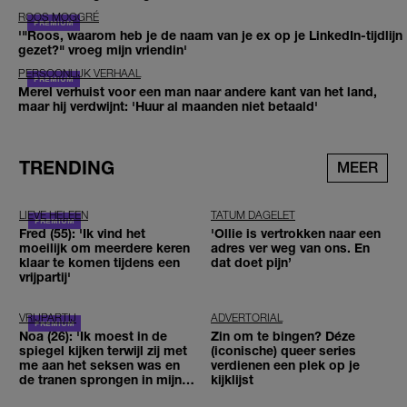
ROOS MOGGRÉ
'"Roos, waarom heb je de naam van je ex op je LinkedIn-tijdlijn
gezet?" vroeg mijn vriendin'
PERSOONLIJK VERHAAL
Merel verhuist voor een man naar andere kant van het land,
maar hij verdwijnt: 'Huur al maanden niet betaald'
TRENDING
MEER
LIEVE HELEEN
TATUM DAGELET
Fred (55): 'Ik vind het
'Ollie is vertrokken naar een
moeilijk om meerdere keren
adres ver weg van ons. En
klaar te komen tijdens een
dat doet pijn’
vrijpartij'
VRIJPARTIJ
ADVERTORIAL
Noa (26): 'Ik moest in de
Zin om te bingen? Déze
spiegel kijken terwijl zij met
(iconische) queer series
me aan het seksen was en
verdienen een plek op je
de tranen sprongen in mijn
kijklijst
ogen'