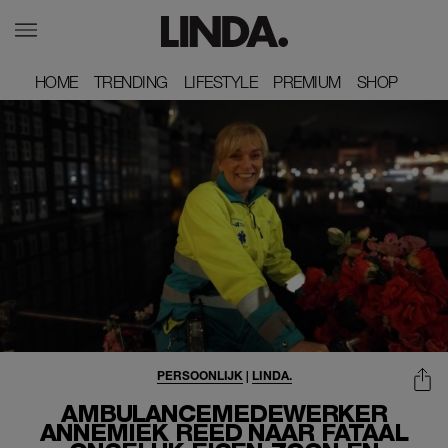
HOME
HOME
TRENDING
TRENDING
LIFESTYLE
LIFESTYLE
PREMIUM
PREMIUM
SHOP
SHOP
PERSOONLIJK
|
LINDA.
AMBULANCEMEDEWERKER
ANNEMIEK REED NAAR FATAAL