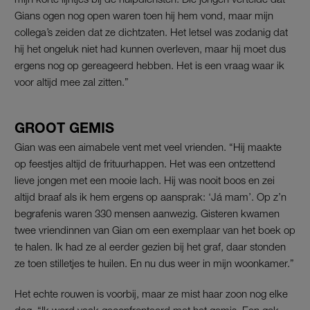
Gians ogen nog open waren toen hij hem vond, maar mijn
collega’s zeiden dat ze dichtzaten. Het letsel was zodanig dat
hij het ongeluk niet had kunnen overleven, maar hij moet dus
ergens nog op gereageerd hebben. Het is een vraag waar ik
voor altijd mee zal zitten.”
GROOT GEMIS
Gian was een aimabele vent met veel vrienden. “Hij maakte
op feestjes altijd de frituurhappen. Het was een ontzettend
lieve jongen met een mooie lach. Hij was nooit boos en zei
altijd braaf als ik hem ergens op aansprak: ‘Já mam’. Op z’n
begrafenis waren 330 mensen aanwezig. Gisteren kwamen
twee vriendinnen van Gian om een exemplaar van het boek op
te halen. Ik had ze al eerder gezien bij het graf, daar stonden
ze toen stilletjes te huilen. En nu dus weer in mijn woonkamer.”
Het echte rouwen is voorbij, maar ze mist haar zoon nog elke
dag. “Ik word vaak geconfronteerd met het gemis. Een gek